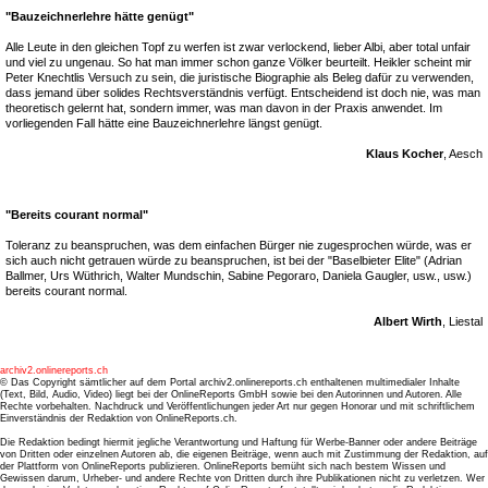
"Bauzeichnerlehre hätte genügt"
Alle Leute in den gleichen Topf zu werfen ist zwar verlockend, lieber Albi, aber total unfair
und viel zu ungenau. So hat man immer schon ganze Völker beurteilt. Heikler scheint mir
Peter Knechtlis Versuch zu sein, die juristische Biographie als Beleg dafür zu verwenden,
dass jemand über solides Rechtsverständnis verfügt. Entscheidend ist doch nie, was man
theoretisch gelernt hat, sondern immer, was man davon in der Praxis anwendet. Im
vorliegenden Fall hätte eine Bauzeichnerlehre längst genügt.
Klaus Kocher
, Aesch
"Bereits courant normal"
Toleranz zu beanspruchen, was dem einfachen Bürger nie zugesprochen würde, was er
sich auch nicht getrauen würde zu beanspruchen, ist bei der "Baselbieter Elite" (Adrian
Ballmer, Urs Wüthrich, Walter Mundschin, Sabine Pegoraro, Daniela Gaugler, usw., usw.)
bereits courant normal.
Albert Wirth
, Liestal
archiv2.onlinereports.ch
© Das Copyright sämtlicher auf dem Portal archiv2.onlinereports.ch enthaltenen multimedialer Inhalte
(Text, Bild, Audio, Video) liegt bei der OnlineReports GmbH sowie bei den Autorinnen und Autoren. Alle
Rechte vorbehalten. Nachdruck und Veröffentlichungen jeder Art nur gegen Honorar und mit schriftlichem
Einverständnis der Redaktion von OnlineReports.ch.
Die Redaktion bedingt hiermit jegliche Verantwortung und Haftung für Werbe-Banner oder andere Beiträge
von Dritten oder einzelnen Autoren ab, die eigenen Beiträge, wenn auch mit Zustimmung der Redaktion, auf
der Plattform von OnlineReports publizieren. OnlineReports bemüht sich nach bestem Wissen und
Gewissen darum, Urheber- und andere Rechte von Dritten durch ihre Publikationen nicht zu verletzen. Wer