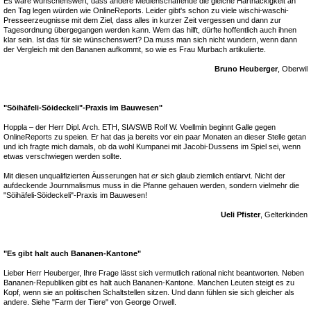
Es wäre wünschenswert, dass andere Medienschaffende die gleiche Hartnäckigkeit an
den Tag legen würden wie OnlineReports. Leider gibt's schon zu viele wischi-waschi-
Presseerzeugnisse mit dem Ziel, dass alles in kurzer Zeit vergessen und dann zur
Tagesordnung übergegangen werden kann. Wem das hilft, dürfte hoffentlich auch ihnen
klar sein. Ist das für sie wünschenswert? Da muss man sich nicht wundern, wenn dann
der Vergleich mit den Bananen aufkommt, so wie es Frau Murbach artikulierte.
Bruno Heuberger
, Oberwil
"Söihäfeli-Söideckeli"-Praxis im Bauwesen"
Hoppla – der Herr Dipl. Arch. ETH, SIA/SWB Rolf W. Voellmin beginnt Galle gegen
OnlineReports zu speien. Er hat das ja bereits vor ein paar Monaten an dieser Stelle getan
und ich fragte mich damals, ob da wohl Kumpanei mit Jacobi-Dussens im Spiel sei, wenn
etwas verschwiegen werden sollte.
Mit diesen unqualifizierten Äusserungen hat
er
sich glaub ziemlich entlarvt. Nicht der
aufdeckende Journmalismus muss in die Pfanne gehauen werden, sondern vielmehr die
"Söihäfeli-Söideckeli"-Praxis im Bauwesen!
Ueli Pfister
, Gelterkinden
"Es gibt halt auch Bananen-Kantone"
Lieber Herr Heuberger, Ihre Frage lässt sich vermutlich rational nicht beantworten. Neben
Bananen-Republiken gibt es halt auch Bananen-Kantone. Manchen Leuten steigt es zu
Kopf, wenn sie an politischen Schaltstellen sitzen. Und dann fühlen sie sich gleicher als
andere. Siehe "Farm der Tiere" von George Orwell.