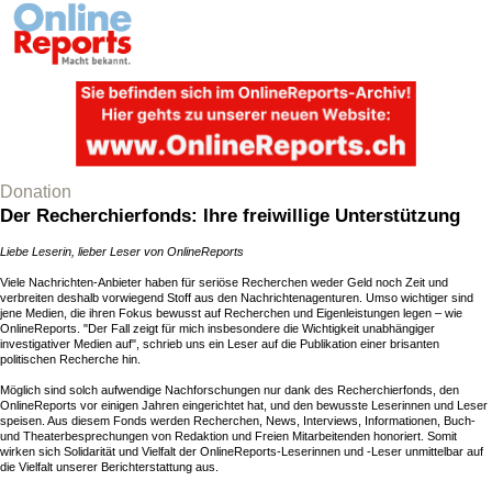
Donation
Der Recherchierfonds: Ihre freiwillige Unterstützung
Liebe Leserin, lieber Leser von OnlineReports
Viele Nachrichten-Anbieter haben für seriöse Recherchen weder Geld noch Zeit und
verbreiten deshalb vorwiegend Stoff aus den Nachrichtenagenturen. Umso wichtiger sind
jene Medien, die ihren Fokus bewusst auf Recherchen und Eigenleistungen legen – wie
OnlineReports. "Der Fall zeigt für mich insbesondere die Wichtigkeit unabhängiger
investigativer Medien auf", schrieb uns ein Leser auf die Publikation einer brisanten
politischen Recherche hin.
Möglich sind solch aufwendige Nachforschungen nur dank des Recherchierfonds, den
OnlineReports vor einigen Jahren eingerichtet hat, und den bewusste Leserinnen und Leser
speisen. Aus diesem Fonds werden Recherchen, News, Interviews, Informationen, Buch-
und Theaterbesprechungen von Redaktion und Freien Mitarbeitenden honoriert. Somit
wirken sich Solidarität und Vielfalt der OnlineReports-Leserinnen und -Leser unmittelbar auf
die Vielfalt unserer Berichterstattung aus.