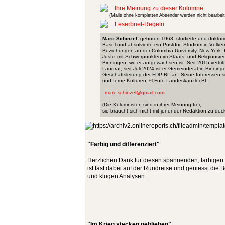
Ihre Meinung zu dieser Kolumne
(Mails ohne kompletten Absender werden nicht bearbeit
Leserbrief-Regeln
Marc Schinzel
, geboren 1963, studierte und doktorie
Basel und absolvierte ein Postdoc-Studium in Völker
Beziehungen an der Columbia University, New York. 
Justiz mit Schwerpunkten im Staats- und Religionsrech
Binningen, wo er aufgewachsen ist. Seit 2015 vertrit
Landrat, seit Juli 2024 ist er Gemeinderat in Binning
Geschäftsleitung der FDP BL an. Seine Interessen s
und ferne Kulturen. © Foto Landeskanzlei BL
marc.schinzel@gmail.com
(Die Kolumnisten sind in ihrer Meinung frei;
sie braucht sich nicht mit jener der Redaktion zu dec
"Farbig und differenziert"
Herzlichen Dank für diesen spannenden, farbigen u
ist fast dabei auf der Rundreise und geniesst die
und klugen Analysen.
"Im Krieg stecken geblieben"