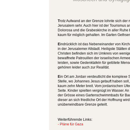
T
rotz Aufwand an der Grenze lohnte sich der
Jerusalem sehr. Auch hier ist der Tourismus 
Dolorosa und die Grabeskirche in aller Ruhe b
kaum für möglich gehalten. Im Garten Gethse
E
indrücklich ist das Nebeneinander von Ki
in der Jerusalemer Altstadt. Heiligste Stätten
Christen befinden sich im Umkreis von wenig
bewaffnete Patrouillen der israelischen Armee
leisten, sowie Gedenktafeln für getötete Me
gehören leider auch zur Realität.
E
in Ort am Jordan verdeutlicht die komplexe S
Stelle, wo Johannes Jesus getauft haben soll, 
kaum zehn Meter breit. Vom jordanischen Ufer 
Seite. Kinder spielten vergnügt im Wasser. An 
der Grösse eines Gartenschwimmbads für Bad
dieser an sich friedliche Ort der Hoffnung wir
unüberwindbare Grenze geteilt.
Weiterführende Links:
- Pläne für Gaza