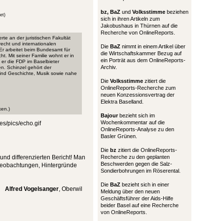
bz,
BaZ
und
Volksstimme
beziehen
et)
sich in ihren Artikeln zum
Jakobushaus in Thürnen auf die
Recherche von OnlineReports.
rte an der juristischen Fakultät
recht und internationalen
Die
BaZ
nimmt in einem Artikel über
Er arbeitet beim Bundesamt für
die Wirtschaftskammer Bezug auf
t. Mit seiner Familie wohnt er in
ein Porträt aus dem OnlineReports-
t er die FDP im Baselbieter
Archiv.
en. Schinzel gehört der
ind Geschichte, Musik sowie nahe
Die
Volksstimme
zitiert die
OnlineReports-Recherche zum
neuen Konzessionsvertrag der
Elektra Baselland.
ken.)
Bajour
bezieht sich im
Wochenkommentar auf die
OnlineReports-Analyse zu den
Basler Grünen.
Die
bz
zitiert die OnlineReports-
nd differenzierten Bericht! Man
Recherche zu den geplanten
Beschwerden gegen die Salz-
 Beobachtungen, Hintergründe
Sondierbohrungen im Röserental.
Die
BaZ
bezieht sich in einer
Alfred Vogelsanger
, Oberwil
Meldung über den neuen
Geschäftsführer der Aids-Hilfe
beider Basel auf eine Recherche
von OnlineReports.