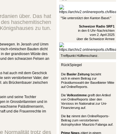
ordanien über. Das hat
"Sie unterstützt den Kanton Basel."
 des haschemitischen
Schweizer Radio SRF1
Königshauses zu tun.
in den 6 Uhr-Nachrichten
vom 2. April 2025
über die Schweizer Armee
os bewegen. In Jerash und Umm
chisch-römischen Bauten dicht
 in der grandiosen Wüste des
Treffpunkt Hülftenschanz.
n und den schwarzen Felsen an
RückSpiegel
Das hat auch mit dem Geschick
Die
Basler Zeitung
bezieht
 sein verstorbener Vater, der
sich in einem Beitrag zur
II. als Brückenbauer zwischen
Präsidiumswahl der Baselbieter Mitte
auf OnlineReports.
Die
Volksstimme
greift den Artikel
ssein und seine Tochter
von OnlineReports über den
gen in Grossbritannien und in
Vorstoss im Nationalrat zur Uni-
ewachsene Palästinenserin,
Finanzierung auf.
chaft und die Frauenrechte im
Die
bz
nimmt den OnlineReports-
Beitrag zum verstorbenen
Astrophysiker Maurizio Falanga auf.
ie Normalität trotz des
Prime News
zitiert in einem