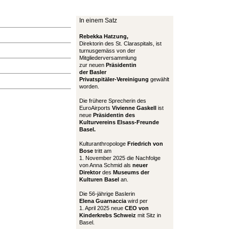
In einem Satz
Rebekka Hatzung,
Direktorin des St. Claraspitals, ist
turnusgemäss von der
Mitgliederversammlung
zur neuen
Präsidentin
der Basler
Privatspitäler-Vereinigung
gewählt
worden.
Die frühere Sprecherin des
EuroAirports
Vivienne Gaskell
ist
neue
Präsidentin des
Kulturvereins Elsass-Freunde
Basel.
Kulturanthropologe
Friedrich von
Bose
tritt am
1. November 2025 die Nachfolge
von Anna Schmid als
neuer
Direktor
des
Museums der
Kulturen Basel
an.
Die 56-jährige Baslerin
Elena Guarnaccia
wird per
1. April 2025 neue
CEO von
Kinderkrebs Schweiz
mit Sitz in
Basel.