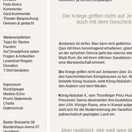
freundlich, ja herzlich empfangen.
Faits divers
Kommentar
Gast-Kommentar
Die Kriege griffen nicht auf J
Theater-Besprechung
auch mit dem Geschick
Gelesen & gedacht
Services
Weiterempfehlen
Tipps für Stories
J
ordanien ist sicher. Man kann sich gefahrl
Parolen
Qais mit ihren hervorragend erhaltenen, grie
Auf Smartphone laden
an der syrischen Grenze geht das ebenso wie
Fragen & Antworten
Wadi Rum, die mit ihren rötlichen Sanddüne
Leserbrief-Regeln
eine Marslandschaft erinnert.
Donation
T-Shirt bestellen
D
ie Kriege griffen nicht auf Jordanien über. 
des haschemitischen Königshauses zu tun. Wie
About us
beliebte König Hussein, wirkt König Abdullah 
Impressum
den Arabern und dem Westen.
RückSpiegel
Medien-Echo
K
önig Abdullah II., sein Thronfolger Prinz Hu
Promi-Statements
Prinzessin Salma absolvierten ihre Ausbildun
Charta
den USA. Königin Rania, eine in Kuwait aufg
Datenschutz
setzt sich für die Modernisierung der Gesells
patriarchalisch geprägten Land ein.
Dossier
Basler Brasserie 08
Bundeshaus-Arena 07
Man realisiert, wie weit weg d
"Auf Berg"