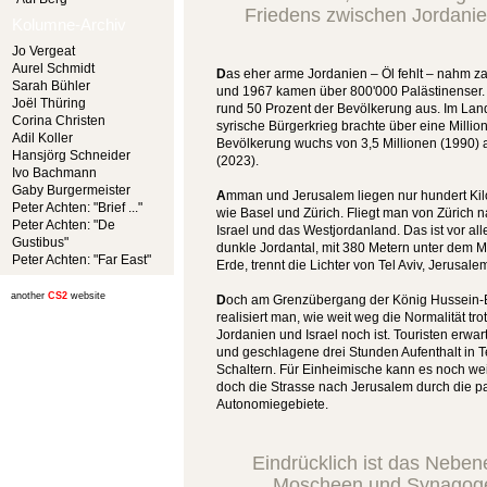
Friedens zwischen Jordanien
Kolumne-Archiv
Jo Vergeat
Aurel Schmidt
D
as eher arme Jordanien – Öl fehlt – nahm za
Sarah Bühler
und 1967 kamen über 800'000 Palästinense
Joël Thüring
rund 50 Prozent der Bevölkerung aus. Im Land
Corina Christen
syrische Bürgerkrieg brachte über eine Million
Adil Koller
Bevölkerung wuchs von 3,5 Millionen (1990) 
Hansjörg Schneider
(2023).
Ivo Bachmann
Gaby Burgermeister
A
mman und Jerusalem liegen nur hundert Kil
Peter Achten: "Brief ..."
wie Basel und Zürich. Fliegt man von Zürich
Peter Achten: "De
Israel und das Westjordanland. Das ist vor al
Gustibus"
dunkle Jordantal, mit 380 Metern unter dem Me
Peter Achten: "Far East"
Erde, trennt die Lichter von Tel Aviv, Jerusa
another
CS2
website
D
och am Grenzübergang der König Hussein-B
realisiert man, wie weit weg die Normalität tr
Jordanien und Israel noch ist. Touristen erwa
und geschlagene drei Stunden Aufenthalt in 
Schaltern. Für Einheimische kann es noch wei
doch die Strasse nach Jerusalem durch die p
Autonomiegebiete.
Eindrücklich ist das Neben
Moscheen und Synagoge