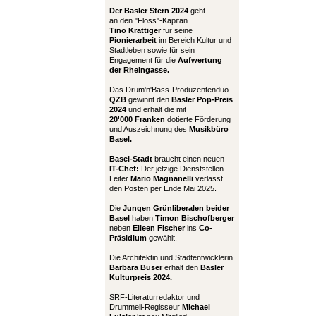
Der Basler Stern 2024
geht
an den "Floss"-Kapitän
Tino Krattiger
für seine
Pionierarbeit
im Bereich Kultur und
Stadtleben sowie für sein
Engagement für die
Aufwertung
der Rheingasse.
Das Drum'n'Bass-Produzentenduo
QZB
gewinnt den
Basler Pop-Preis
2024
und erhält die mit
20'000 Franken
dotierte Förderung
und Auszeichnung des
Musikbüro
Basel.
Basel-Stadt
braucht einen neuen
IT-Chef:
Der jetzige Dienststellen-
Leiter
Mario Magnanelli
verlässt
den Posten per Ende Mai 2025.
Die
Jungen Grünliberalen beider
Basel
haben
Timon Bischofberger
neben
Eileen Fischer
ins
Co-
Präsidium
gewählt.
Die Architektin und Stadtentwicklerin
Barbara Buser
erhält den
Basler
Kulturpreis 2024.
SRF-Literaturredaktor und
Drummeli-Regisseur
Michael