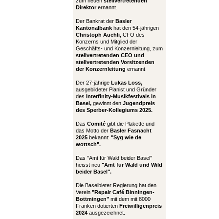
zum neuen
stellvertretenden
Direktor
ernannt.
Der Bankrat der
Basler
Kantonalbank
hat den 54-jährigen
Christoph Auchli
, CFO des
Konzerns und Mitglied der
Geschäfts- und Konzernleitung, zum
stellvertretenden CEO und
stellvertretenden Vorsitzenden
der Konzernleitung
ernannt.
Der 27-jährige
Lukas Loss,
ausgebildeter Pianist und Gründer
des
Interfinity-Musikfestivals in
Basel,
gewinnt den
Jugendpreis
des Sperber-Kollegiums 2025.
Das
Comité
gibt die Plakette und
das Motto der
Basler Fasnacht
2025
bekannt:
"Syg wie de
wottsch".
Das "Amt für Wald beider Basel"
heisst neu
"Amt für Wald und Wild
beider Basel".
Die Baselbieter Regierung hat den
Verein
"Repair Café Binningen-
Bottmingen"
mit dem mit 8000
Franken dotierten
Freiwilligenpreis
2024
ausgezeichnet.