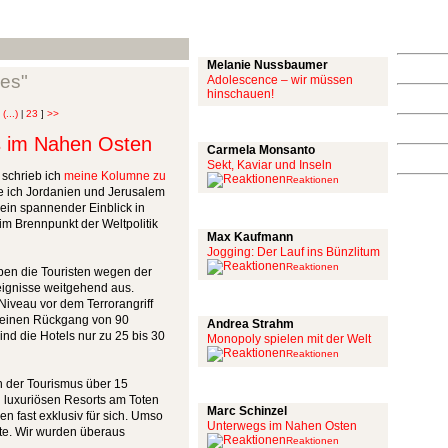
Mit links
Melanie Nussbaumer
es"
Adolescence – wir müssen
hinschauen!
(...)
23
>>
|
|
]
Achtung: Satire!
 im Nahen Osten
Carmela Monsanto
Sekt, Kaviar und Inseln
 schrieb ich
meine Kolumne zu
Reaktionen
 ich Jordanien und Jerusalem
 ein spannender Einblick in
Aus meiner Bubble
im Brennpunkt der Weltpolitik
Max Kaufmann
Jogging: Der Lauf ins Bünzlitum
Reaktionen
ben die Touristen wegen der
eignisse weitgehend aus.
Alles mit scharf
iveau vor dem Terrorangriff
a einen Rückgang von 90
Andrea Strahm
nd die Hotels nur zu 25 bis 30
Monopoly spielen mit der Welt
Reaktionen
ch der Tourismus über 15
Schinzel Pommes
n luxuriösen Resorts am Toten
Marc Schinzel
 fast exklusiv für sich. Umso
Unterwegs im Nahen Osten
te. Wir wurden überaus
Reaktionen