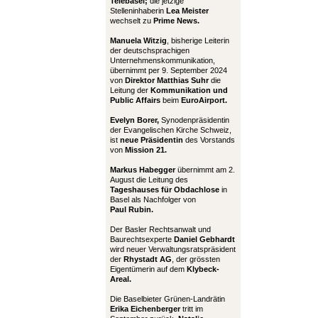
Telebasel;
die jetzige
Stelleninhaberin
Lea Meister
wechselt zu
Prime News.
Manuela Witzig
, bisherige Leiterin
der deutschsprachigen
Unternehmenskommunikation,
übernimmt per 9. September 2024
von
Direktor Matthias Suhr
die
Leitung der
Kommunikation und
Public Affairs
beim
EuroAirport.
Evelyn Borer,
Synodenpräsidentin
der Evangelischen Kirche Schweiz,
ist
neue Präsidentin
des Vorstands
von
Mission 21.
Markus Habegger
übernimmt am 2.
August die Leitung des
Tageshauses für Obdachlose
in
Basel als Nachfolger von
Paul Rubin.
Der Basler Rechtsanwalt und
Baurechtsexperte
Daniel Gebhardt
wird neuer Verwaltungsratspräsident
der
Rhystadt AG
, der grössten
Eigentümerin auf dem
Klybeck-
Areal.
Die Baselbieter Grünen-Landrätin
Erika Eichenberger
tritt im