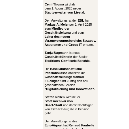
Cemi Thoma
wird ab
dem 1. August 2025 neuer
Stadtverwalter von Liestal.
Der Verwaltungsrat der
EBL
hat
Markus A. Meier
per 1. April 2025
zum
Mitglied der
Geschäftsleitung
und zum
Leiter
des neuen
Verantwortungsbereichs Strategy,
Assurance und Group IT
ernannt.
Tanja Bugmann
ist neue
Geschäftsführerin
der Basler
Traditions-Confiserie Beschle.
Die
Basellandschaftliche
Pensionskasse
erweitert die
Geschäftsleitung:
Manuel
Flückiger
führt künftig den neu
geschaffenen Bereich
"Digitalisierung und Innovation".
Stefan Nellen
wird neuer
Staatsarchivar von
Basel-Stadt
und damit Nachfolger
von
Esther Baur,
die in Pension
geht.
Der Verwaltungsrat des
EuroAirport
hat
Renaud Paubelle