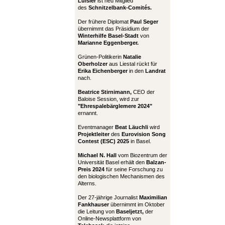
Luisier
ist neu Mitglied
des
Schnitzelbank-Comités.
Der frühere Diplomat
Paul Seger
übernimmt das Präsidium der
Winterhilfe Basel-Stadt
von
Marianne Eggenberger.
Grünen-Politikerin
Natalie
Oberholzer
aus Liestal rückt für
Erika Eichenberger
in den
Landrat
nach.
Beatrice Stirnimann,
CEO der
Baloise Session, wird zur
"Ehrespalebärglemere 2024"
ernannt.
Eventmanager
Beat Läuchli
wird
Projektleiter
des
Eurovision Song
Contest (ESC) 2025
in Basel.
Michael N. Hall
vom Biozentrum der
Universität Basel erhält den
Balzan-
Preis 2024
für seine Forschung zu
den biologischen Mechanismen des
Alterns.
Der 27-jährige Journalist
Maximilian
Fankhauser
übernimmt im Oktober
die Leitung von
Baseljetzt,
der
Online-Newsplattform von