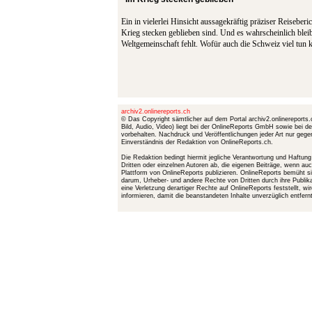
Ein in vielerlei Hinsicht aussagekräftig präziser Reiseber
Krieg stecken geblieben sind. Und es wahrscheinlich blei
Weltgemeinschaft fehlt. Wofür auch die Schweiz viel tun 
archiv2.onlinereports.ch
© Das Copyright sämtlicher auf dem Portal archiv2.onlinereports.c
Bild, Audio, Video) liegt bei der OnlineReports GmbH sowie bei d
vorbehalten. Nachdruck und Veröffentlichungen jeder Art nur gege
Einverständnis der Redaktion von OnlineReports.ch.
Die Redaktion bedingt hiermit jegliche Verantwortung und Haftun
Dritten oder einzelnen Autoren ab, die eigenen Beiträge, wenn a
Plattform von OnlineReports publizieren. OnlineReports bemüht
darum, Urheber- und andere Rechte von Dritten durch ihre Publik
eine Verletzung derartiger Rechte auf OnlineReports feststellt, 
informieren, damit die beanstandeten Inhalte unverzüglich entfer