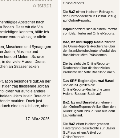
OnlineReports.
Altstadt.
Die
BaZ
nimmt in einem Beitrag zu
den Perrondächern in Liestal Bezug
auf OnlineReports.
 mehrtägige Abstecher nach
am Boden. Dass wir die Via
Bajour
bezieht sich in einem Porträt
esichtigen konnten, hätte ich
von Balz Herter auf OnlineReports.
mane waren wir sogar allein.
BaZ, bz
und
Happy Radio
zitieren
die OnlineReports-Recherche über
rchen, Moscheen und Synagogen
den krankheitsbedingten Ausfall des
 der Juden, Muslime und
Baselbieter Mitte-Präsidenten.
en hundert Metern. Schwer
, in der viele Frauen Dienst
Die
bz
zieht die OnlineReports-
nschen an Strassenecken
Recherche über die finanziellen
Probleme der Mitte Baselland nach.
Das
SRF-Regionaljournal Basel
ituation besonders gut: An der
und die
bz
greifen die
ist der träg fliessende Jordan
OnlineReports-Recherche zum
blickten wir auf die andere
Helene-Bossert-Buch auf.
beiden Ufern ist ein Bereich in
ende markiert. Doch just
BaZ, bz
und
Baseljetzt
nehmen
d durch eine unsichtbare, aber
den OnlineReports-Artikel über den
Rückzug von Pick-e-Bike aus dem
Laufental auf.
17. März 2025
Die
BaZ
zitiert in einer grossen
Hintergrund-Geschichte zur Basler
GLP aus einem Artikel von
OnlineReports.