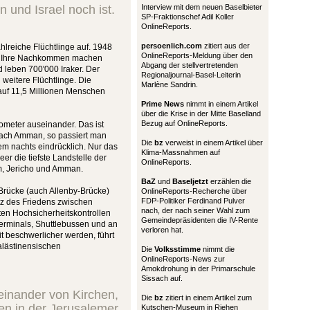
 und Israel noch ist.
Interview mit dem neuen Baselbieter
SP-Fraktionschef Adil Koller
OnlineReports.
persoenlich.com
zitiert aus der
hlreiche Flüchtlinge auf. 1948
OnlineReports-Meldung über den
r. Ihre Nachkommen machen
Abgang der stellvertretenden
 leben 700'000 Iraker. Der
Regionaljournal-Basel-Leiterin
 weitere Flüchtlinge. Die
Marlène Sandrin.
auf 11,5 Millionen Menschen
Prime News
nimmt in einem Artikel
über die Krise in der Mitte Baselland
Bezug auf OnlineReports.
ometer auseinander. Das ist
 nach Amman, so passiert man
Die
bz
verweist in einem Artikel über
lem nachts eindrücklich. Nur das
Klima-Massnahmen auf
er die tiefste Landstelle der
OnlineReports.
lem, Jericho und Amman.
BaZ
und
Baseljetzt
erzählen die
rücke (auch Allenby-Brücke)
OnlineReports-Recherche über
FDP-Politiker Ferdinand Pulver
otz des Friedens zwischen
nach, der nach seiner Wahl zum
rten Hochsicherheitskontrollen
Gemeindepräsidenten die IV-Rente
Terminals, Shuttlebussen und an
verloren hat.
t beschwerlicher werden, führt
alästinensischen
Die
Volksstimme
nimmt die
OnlineReports-News zur
Amokdrohung in der Primarschule
Sissach auf.
einander von Kirchen,
Die
bz
zitiert in einem Artikel zum
n in der Jerusalemer
Kutschen-Museum in Riehen