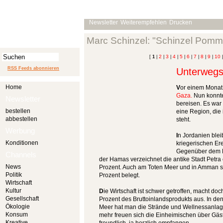
Newsletter
Weiterempfehlen
Drucken
Marc Schinzel: "Schinzel Pomm
2
3
4
5
6
7
8
9
10
[
1
|
|
|
|
|
|
|
|
|
RSS Feeds abonnieren
Unterwegs
Home
V
or einem Monat
Gaza.
Nun konnte
Newsletter
bereisen. Es war
bestellen
eine Region, die 
abbestellen
steht.
Werbung
I
n Jordanien blei
Konditionen
kriegerischen Er
Gegenüber dem N
Channels
der Hamas verzeichnet die antike Stadt Petr
News
Prozent. Auch am Toten Meer und in Amman si
Politik
Prozent belegt.
Wirtschaft
Kultur
D
ie Wirtschaft ist schwer getroffen, macht do
Gesellschaft
Prozent des Bruttoinlandsprodukts aus. In de
Ökologie
Meer hat man die Strände und Wellnessanlagen
Konsum
mehr freuen sich die Einheimischen über Gäs
Kreative