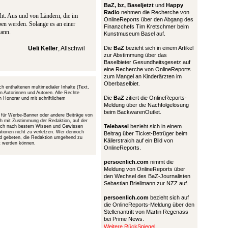
BaZ, bz,
Baseljetzt
und
Happy
Radio
nehmen die Recherche von
icht. Aus und von Ländern, die im
OnlineReports über den Abgang des
ben werden. Solange es an einer
Finanzchefs Tim Kretschmer beim
kann.
Kunstmuseum Basel auf.
Ueli Keller
, Allschwil
Die
BaZ
bezieht sich in einem Artikel
zur Abstimmung über das
Baselbieter Gesundheitsgesetz auf
eine Recherche von OnlineReports
zum Mangel an Kinderärzten im
Oberbaselbiet.
h enthaltenen multimedialer Inhalte (Text,
en Autorinnen und Autoren. Alle Rechte
Die
BaZ
zitiert die OnlineReports-
n Honorar und mit schriftlichem
Meldung über die Nachfolgelösung
beim BackwarenOutlet.
g für Werbe-Banner oder andere Beiträge von
uch mit Zustimmung der Redaktion, auf der
Telebasel
bezieht sich in einem
 sich nach bestem Wissen und Gewissen
ationen nicht zu verletzen. Wer dennoch
Beitrag über Ticket-Betrüger beim
wird gebeten, die Redaktion umgehend zu
Källerstraich auf ein Bild von
nt werden können.
OnlineReports.
persoenlich.com
nimmt die
Meldung von OnlineReports über
den Wechsel des BaZ-Journalisten
Sebastian Briellmann zur NZZ auf.
persoenlich.com
bezieht sich auf
die OnlineReports-Meldung über den
Stellenantritt von Martin Regenass
bei Prime News.
Weitere RückSpiegel