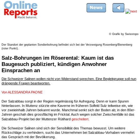
© Grafik by Swisstopo
Der Standort der geplanten Sondierbohrung befindet sich bei der Verzweigung Rosenberg/Bienenberg
(roter Punkt).
Salz-Bohrungen im Röserental: Kaum ist das
Baugesuch publiziert, kündigen Anwohner
Einsprachen an
Die Schweizer Salinen wollen nicht von Widerstand sprechen. Eine Begleitgruppe soll nun
drängende Fragen beantworten.
Von
ALESSANDRA PAONE
Der Salzabbau sorgt in der Region regelmässig für Aufregung. Denn er kann Spuren
hinterlassen. In Muttenz stürzte eine Kaverne im früheren Solfeld Sulz teilweise ein, wie
vor zweieinhalb Jahren bekannt wurde. Manchmal senkt sich der Boden ab; in den 80er-
Jahren geschah dies grossflächig im Fricktal. Auch wegen solcher Zwischenfälle ist das
Salzabbau-Projekt bei der Muttenzer Rütihard
gescheitert.
Die Schweizer Salinen sind sich der Sensibilität des Themas bewusst. Um weitere
Rückschläge zu verhindern, sucht das Unternehmen bei Salzabbau-Vorhaben vermehrt
das Gespräch mit der Bevölkerung.