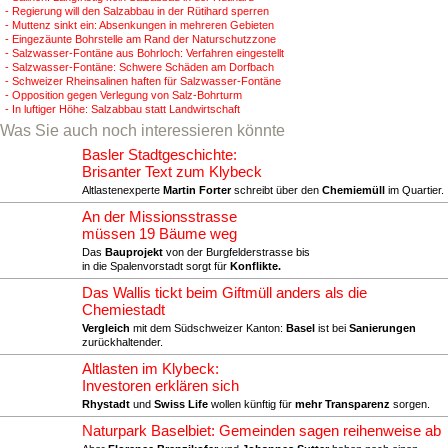
- Regierung will den Salzabbau in der Rütihard sperren
- Muttenz sinkt ein: Absenkungen in mehreren Gebieten
- Eingezäunte Bohrstelle am Rand der Naturschutzzone
- Salzwasser-Fontäne aus Bohrloch: Verfahren eingestellt
- Salzwasser-Fontäne: Schwere Schäden am Dorfbach
- Schweizer Rheinsalinen haften für Salzwasser-Fontäne
- Opposition gegen Verlegung von Salz-Bohrturm
- In luftiger Höhe: Salzabbau statt Landwirtschaft
Was Sie auch noch interessieren könnte
Basler Stadtgeschichte:
Brisanter Text zum Klybeck
Altlastenexperte
Martin Forter
schreibt über den
Chemiemüll
im Quartier.
An der Missionsstrasse
müssen 19 Bäume weg
Das
Bauprojekt
von der Burgfelderstrasse bis
in die Spalenvorstadt sorgt für
Konflikte.
Das Wallis tickt beim Giftmüll anders als die
Chemiestadt
Vergleich
mit dem Südschweizer Kanton:
Basel
ist bei
Sanierungen
zurückhaltender.
Altlasten im Klybeck:
Investoren erklären sich
Rhystadt
und
Swiss Life
wollen künftig für
mehr Transparenz
sorgen.
Naturpark Baselbiet: Gemeinden sagen reihenweise ab