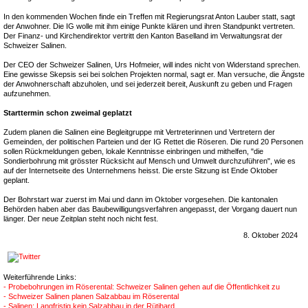
In den kommenden Wochen finde ein Treffen mit Regierungsrat Anton Lauber statt, sagt
der Anwohner. Die IG wolle mit ihm einige Punkte klären und ihren Standpunkt vertreten.
Der Finanz- und Kirchendirektor vertritt den Kanton Baselland im Verwaltungsrat der
Schweizer Salinen.
Der CEO der Schweizer Salinen, Urs Hofmeier, will indes nicht von Widerstand sprechen.
Eine gewisse Skepsis sei bei solchen Projekten normal, sagt er. Man versuche, die Ängste
der Anwohnerschaft abzuholen, und sei jederzeit bereit, Auskunft zu geben und Fragen
aufzunehmen.
Starttermin schon zweimal geplatzt
Zudem planen die Salinen eine Begleitgruppe mit Vertreterinnen und Vertretern der
Gemeinden, der politischen Parteien und der IG Rettet die Röseren. Die rund 20 Personen
sollen Rückmeldungen geben, lokale Kenntnisse einbringen und mithelfen, "die
Sondierbohrung mit grösster Rücksicht auf Mensch und Umwelt durchzuführen", wie es
auf der Internetseite des Unternehmens heisst. Die erste Sitzung ist Ende Oktober
geplant.
Der Bohrstart war zuerst im Mai und dann im Oktober vorgesehen. Die kantonalen
Behörden haben aber das Baubewilligungsverfahren angepasst, der Vorgang dauert nun
länger. Der neue Zeitplan steht noch nicht fest.
8. Oktober 2024
Weiterführende Links:
- Probebohrungen im Röserental: Schweizer Salinen gehen auf die Öffentlichkeit zu
- Schweizer Salinen planen Salzabbau im Röserental
- Salinen: Langfristig kein Salzabbau in der Rütihard