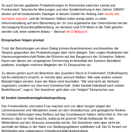
So auch bei den geplanten Probebohrungen im Röserental zwischen Liestal und
Frenkendorf. Seismische Messungen und eine Sondierbohrung in den Jahren 1986/87
deuten auf ein bedeutendes Salzlager in diesem Gebiet hin. Anfang Jahr
wurde das
Vorhaben bekannt,
und die Schweizer Salinen luden wenig später zu einer
Infoveranstaltung auf dem Bienenberg ein. Im Juni organisierte das Unternehmen bei der
Verzweigung Rosenberg/Bienenberg, wo dereinst rund 570 Meter in die Tiefe gebohrt
werden soll, einen weiteren Anlass – diesmal
mit Grillplausch.
Einsprachen folgen prompt
Trotz der Bemühungen um einen Dialog können Anwohnerinnen und Anwohner die
Skepsis gegenüber den Probebohrungen aber nicht ablegen. Dies zeigen Reaktionen der
Interessengemeinschaft Rettet die Röseren auf das Baugesuch der Schweizer Salinen.
Kaum war dieses am vergangenen Donnerstag im Amtsblatt des Kantons Baselland
publiziert, kündigten mehrere Mitglieder der IG Einsprachen an.
Zu diesen gehört auch ein Bewohner des Quartiers Risch in Frenkendorf. OnlineReports
hat ihn telefonisch erreicht; er möchte aber anonym bleiben. Wie viele andere seinem
Beispiel folgen werden, kann der Mann nicht beurteilen. "Wir sind nicht als Verband
organisiert, sondern nur eine lose Gemeinschaft. Jeder handelt individuell nach seinen
Bedürfnissen", sagt er. Der Anwohner geht aber von "einigen" Einsprachen aus.
IG fordert Umweltverträglichkeitsprüfung
Der Frenkendörfer und seine Frau machen sich vor allem Sorgen wegen der
Lärmemissionen und Vibrationen sowie um den Umweltschutz und geologische Risiken.
So könnten Bohrungen etwa Einfluss auf das Grundwasser haben, befürchtet er. Ihm sei
bewusst, dass es Salz brauche, wobei ja ein grosser Teil als Auftausalz für den
Winterdienst auf den Strassen verwendet werde. Der Anwohner sieht aber nicht ein,
weshalb der Abbau in der Nähe von Siedlungsgebieten stattfinden soll. Die IG fordert vor
Bohrbeginn eine zeitgemässe Umweltverträglichkeitsprüfung.