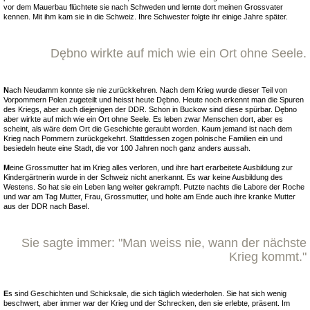
vor dem Mauerbau flüchtete sie nach Schweden und lernte dort meinen Grossvater
kennen. Mit ihm kam sie in die Schweiz. Ihre Schwester folgte ihr einige Jahre später.
Dębno wirkte auf mich wie ein Ort ohne Seele.
N
ach Neudamm konnte sie nie zurückkehren. Nach dem Krieg wurde dieser Teil von
Vorpommern Polen zugeteilt und heisst heute Dębno. Heute noch erkennt man die Spuren
des Kriegs, aber auch diejenigen der DDR. Schon in Buckow sind diese spürbar. Dębno
aber wirkte auf mich wie ein Ort ohne Seele. Es leben zwar Menschen dort, aber es
scheint, als wäre dem Ort die Geschichte geraubt worden. Kaum jemand ist nach dem
Krieg nach Pommern zurückgekehrt. Stattdessen zogen polnische Familien ein und
besiedeln heute eine Stadt, die vor 100 Jahren noch ganz anders aussah.
M
eine Grossmutter hat im Krieg alles verloren, und ihre hart erarbeitete Ausbildung zur
Kindergärtnerin wurde in der Schweiz nicht anerkannt. Es war keine Ausbildung des
Westens. So hat sie ein Leben lang weiter gekrampft. Putzte nachts die Labore der Roche
und war am Tag Mutter, Frau, Grossmutter, und holte am Ende auch ihre kranke Mutter
aus der DDR nach Basel.
Sie sagte immer: "Man weiss nie, wann der nächste
Krieg kommt."
E
s sind Geschichten und Schicksale, die sich täglich wiederholen. Sie hat sich wenig
beschwert, aber immer war der Krieg und der Schrecken, den sie erlebte, präsent. Im