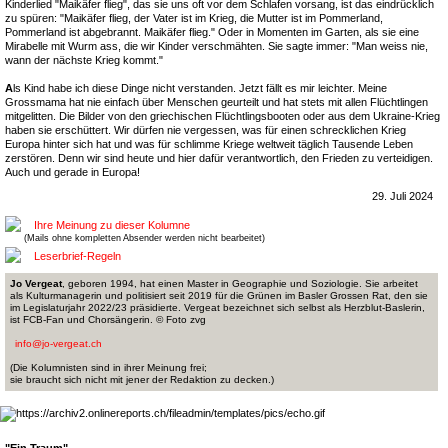
Kinderlied "Maikäfer flieg", das sie uns oft vor dem Schlafen vorsang, ist das eindrücklich
zu spüren: "Maikäfer flieg, der Vater ist im Krieg, die Mutter ist im Pommerland,
Pommerland ist abgebrannt. Maikäfer flieg." Oder in Momenten im Garten, als sie eine
Mirabelle mit Wurm ass, die wir Kinder verschmähten. Sie sagte immer: "Man weiss nie,
wann der nächste Krieg kommt."
A
ls Kind habe ich diese Dinge nicht verstanden. Jetzt fällt es mir leichter. Meine
Grossmama hat nie einfach über Menschen geurteilt und hat stets mit allen Flüchtlingen
mitgelitten. Die Bilder von den griechischen Flüchtlingsbooten oder aus dem Ukraine-Krieg
haben sie erschüttert. Wir dürfen nie vergessen, was für einen schrecklichen Krieg
Europa hinter sich hat und was für schlimme Kriege weltweit täglich Tausende Leben
zerstören. Denn wir sind heute und hier dafür verantwortlich, den Frieden zu verteidigen.
Auch und gerade in Europa!
29. Juli 2024
Ihre Meinung zu dieser Kolumne
(Mails ohne kompletten Absender werden nicht bearbeitet)
Leserbrief-Regeln
Jo Vergeat
, geboren 1994, hat einen Master in Geographie und Soziologie. Sie arbeitet
als Kulturmanagerin und politisiert seit 2019 für die Grünen im Basler Grossen Rat, den sie
im Legislaturjahr 2022/23 präsidierte. Vergeat bezeichnet sich selbst als Herzblut-Baslerin,
ist FCB-Fan und Chorsängerin. © Foto zvg
info@jo-vergeat.ch
(Die Kolumnisten sind in ihrer Meinung frei;
sie braucht sich nicht mit jener der Redaktion zu decken.)