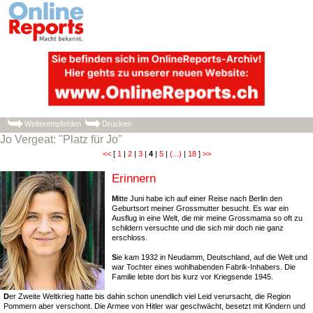
Weiterempfehlen
Drucken
Jo Vergeat: "Platz für Jo"
<<
[
1
|
2
|
3
|
4
|
5
|
(...)
|
18
]
>>
Erinnern
M
itte Juni habe ich auf einer Reise nach Berlin den
Geburtsort meiner Grossmutter besucht. Es war ein
Ausflug in eine Welt, die mir meine Grossmama so oft zu
schildern versuchte und die sich mir doch nie ganz
erschloss.
S
ie kam 1932 in Neudamm, Deutschland, auf die Welt und
war Tochter eines wohlhabenden Fabrik-Inhabers. Die
Familie lebte dort bis kurz vor Kriegsende 1945.
D
er Zweite Weltkrieg hatte bis dahin schon unendlich viel Leid verursacht, die Region
Pommern aber verschont. Die Armee von Hitler war geschwächt, besetzt mit Kindern und