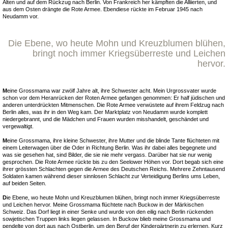
Alten und auf dem Rückzug nach Berlin. Von Frankreich her kämpften die Alliierten, und
aus dem Osten drängte die Rote Armee. Ebendiese rückte im Februar 1945 nach
Neudamm vor.
Die Ebene, wo heute Mohn und Kreuzblumen blühen,
bringt noch immer Kriegsüberreste und Leichen
hervor.
M
eine Grossmama war zwölf Jahre alt, ihre Schwester acht. Mein Urgrossvater wurde
schon vor dem Heranrücken der Roten Armee gefangen genommen: Er half jüdischen und
anderen unterdrückten Mitmenschen. Die Rote Armee verwüstete auf ihrem Feldzug nach
Berlin alles, was ihr in den Weg kam. Der Marktplatz von Neudamm wurde komplett
niedergebrannt, und die Mädchen und Frauen wurden misshandelt, geschändet und
vergewaltigt.
M
eine Grossmama, ihre kleine Schwester, ihre Mutter und die blinde Tante flüchteten mit
einem Leiterwagen über die Oder in Richtung Berlin. Was ihr dabei alles begegnete und
was sie gesehen hat, sind Bilder, die sie nie mehr vergass. Darüber hat sie nur wenig
gesprochen. Die Rote Armee rückte bis zu den Seelower Höhen vor. Dort begab sich eine
ihrer grössten Schlachten gegen die Armee des Deutschen Reichs. Mehrere Zehntausend
Soldaten kamen während dieser sinnlosen Schlacht zur Verteidigung Berlins ums Leben,
auf beiden Seiten.
D
ie Ebene, wo heute Mohn und Kreuzblumen blühen, bringt noch immer Kriegsüberreste
und Leichen hervor. Meine Grossmama flüchtete nach Buckow in der Märkischen
Schweiz. Das Dorf liegt in einer Senke und wurde von den eilig nach Berlin rückenden
sowjetischen Truppen links liegen gelassen. In Buckow blieb meine Grossmama und
pendelte von dort aus nach Ostberlin, um den Beruf der Kindergärtnerin zu erlernen. Kurz