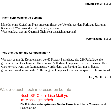
Tilmann Schor
, Basel
"Nicht sehr weitsichtig geplant"
Mit oder ohne Kreisel am Kunstmuseum fliesst der Verkehr aus dem Parkhaus Richtung
Kleinbasel. Was passiert auf der Brücke, was am
Wettsteinplatz, was im Quartier? Nicht sehr weitsichtig geplant!
Peter Bächle
, Basel
"Wie steht es um die Kompensation?"
Wie steht es um die Kompensation der 60 Prozent Parkplätze, also 210 Parkplätze, die
gemäss Grossratbeschluss im Umkreis von 500 Meter kompensiert werden müssen? Das
wäre korrekt, wenn dies kommuniziert würde, denn das Parking darf nur in Betrieb
genommen werden, wenn die Aufhebung der kompensatorischen Parkplätze rechtskräftig ist.
Jörg Vitelli
, Basel
Was Sie auch noch interessieren könnte
Noch-SP-Chefin Lisa Mathys
im Monatsgespräch
Die Präsidentin
der grössten Basler Partei
über Macht,
Toleranz
und
Polarisierung.