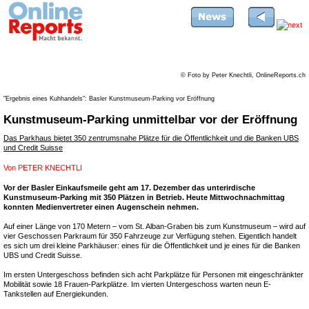
© Foto by Peter Knechtli, OnlineReports.ch
"Ergebnis eines Kuhhandels": Basler Kunstmuseum-Parking vor Eröffnung
Kunstmuseum-Parking unmittelbar vor der Eröffnung
Das Parkhaus bietet 350 zentrumsnahe Plätze für die Öffentlichkeit und die Banken UBS
und Credit Suisse
Von
PETER KNECHTLI
Vor der Basler Einkaufsmeile geht am 17. Dezember das unterirdische
Kunstmuseum-Parking mit 350 Plätzen in Betrieb. Heute Mittwochnachmittag
konnten Medienvertreter einen Augenschein nehmen.
Auf einer Länge von 170 Metern – vom St. Alban-Graben bis zum Kunstmuseum – wird auf
vier Geschossen Parkraum für 350 Fahrzeuge zur Verfügung stehen. Eigentlich handelt
es sich um drei kleine Parkhäuser: eines für die Öffentlichkeit und je eines für die Banken
UBS und Credit Suisse.
Im ersten Untergeschoss befinden sich acht Parkplätze für Personen mit eingeschränkter
Mobilität sowie 18 Frauen-Parkplätze. Im vierten Untergeschoss warten neun E-
Tankstellen auf Energiekunden.