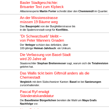
Basler Stadtgeschichte:
Brisanter Text zum Klybeck
Altlastenexperte
Martin Forter
schreibt über den
Chemiemüll
im Quartier.
An der Missionsstrasse
müssen 19 Bäume weg
Das
Bauprojekt
von der Burgfelderstrasse bis
in die Spalenvorstadt sorgt für
Konflikte.
"Dr Schwarzbueb" bleibt –
von Peter Wanners Gnaden
Der
Verleger
schützt das defizitäre, über
100-jährige
Heimat-Jahrbuch
: ein Unikum.
Die Verfassung von Basel-Stadt
wird 20 Jahre alt
Staatsrechtler
Stephan Breitenmoser
sagt, warum sich die
Totalrevision
gelohnt hat.
Das Wallis tickt beim Giftmüll anders als die
Chemiestadt
Vergleich
mit dem Südschweizer Kanton:
Basel
ist bei
Sanierungen
zurückhaltender.
Pascal Ryf erwägt
Ständeratskandidatur
Die
Baselbieter Bürgerlichen
bereiten die Wahl um
Maya Grafs
Nachfolge
vor.