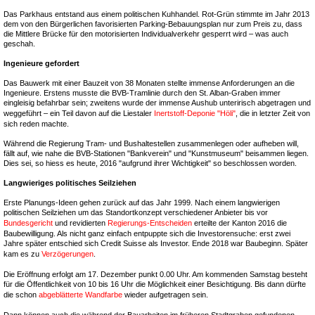
Das Parkhaus entstand aus einem politischen Kuhhandel. Rot-Grün stimmte im Jahr 2013
dem von den Bürgerlichen favorisierten Parking-Bebauungsplan nur zum Preis zu, dass
die Mittlere Brücke für den motorisierten Individualverkehr gesperrt wird – was auch
geschah.
Ingenieure gefordert
Das Bauwerk mit einer Bauzeit von 38 Monaten stellte immense Anforderungen an die
Ingenieure. Erstens musste die BVB-Tramlinie durch den St. Alban-Graben immer
eingleisig befahrbar sein; zweitens wurde der immense Aushub unteririsch abgetragen und
weggeführt – ein Teil davon auf die Liestaler
Inertstoff-Deponie "Höli"
, die in letzter Zeit von
sich reden machte.
Während die Regierung Tram- und Bushaltestellen zusammenlegen oder aufheben will,
fällt auf, wie nahe die BVB-Stationen "Bankverein" und "Kunstmuseum" beisammen liegen.
Dies sei, so hiess es heute, 2016 "aufgrund ihrer Wichtigkeit" so beschlossen worden.
Langwieriges politisches Seilziehen
Erste Planungs-Ideen gehen zurück auf das Jahr 1999. Nach einem langwierigen
politischen Seilziehen um das Standortkonzept verschiedener Anbieter bis vor
Bundesgericht
und revidierten
Regierungs-Entscheiden
erteilte der Kanton 2016 die
Baubewilligung. Als nicht ganz einfach entpuppte sich die Investorensuche: erst zwei
Jahre später entschied sich Credit Suisse als Investor. Ende 2018 war Baubeginn. Später
kam es zu
Verzögerungen
.
Die Eröffnung erfolgt am 17. Dezember punkt 0.00 Uhr. Am kommenden Samstag besteht
für die Öffentlichkeit von 10 bis 16 Uhr die Möglichkeit einer Besichtigung. Bis dann dürfte
die schon
abgeblätterte Wandfarbe
wieder aufgetragen sein.