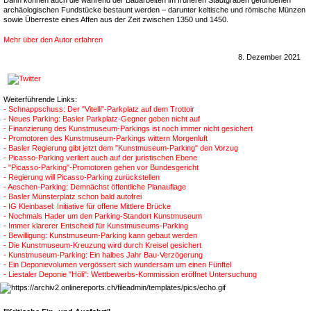
Dann können auch die während der Bauarbeiten im früheren Stadtgraben gefundenen
archäologischen Fundstücke bestaunt werden – darunter keltische und römische Münzen
sowie Überreste eines Affen aus der Zeit zwischen 1350 und 1450.
Mehr über den Autor erfahren
8. Dezember 2021
Weiterführende Links:
- Schnappschuss: Der "Vitelli"-Parkplatz auf dem Trottoir
- Neues Parking: Basler Parkplatz-Gegner geben nicht auf
- Finanzierung des Kunstmuseum-Parkings ist noch immer nicht gesichert
- Promotoren des Kunstmuseum-Parkings wittern Morgenluft
- Basler Regierung gibt jetzt dem "Kunstmuseum-Parking" den Vorzug
- Picasso-Parking verliert auch auf der juristischen Ebene
- "Picasso-Parking"-Promotoren gehen vor Bundesgericht
- Regierung will Picasso-Parking zurückstellen
- Aeschen-Parking: Demnächst öffentliche Planauflage
- Basler Münsterplatz schon bald autofrei
- IG Kleinbasel: Initiative für offene Mittlere Brücke
- Nochmals Hader um den Parking-Standort Kunstmuseum
- Immer klarerer Entscheid für Kunstmuseums-Parking
- Bewilligung: Kunstmuseum-Parking kann gebaut werden
- Die Kunstmuseum-Kreuzung wird durch Kreisel gesichert
- Kunstmuseum-Parking: Ein halbes Jahr Bau-Verzögerung
- Ein Deponievolumen vergössert sich wundersam um einen Fünftel
- Liestaler Deponie "Höli": Wettbewerbs-Kommission eröffnet Untersuchung