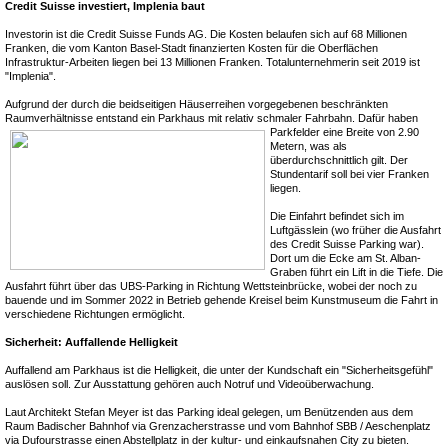
Credit Suisse investiert, Implenia baut
Investorin ist die Credit Suisse Funds AG. Die Kosten belaufen sich auf 68 Millionen
Franken, die vom Kanton Basel-Stadt finanzierten Kosten für die Oberflächen
Infrastruktur-Arbeiten liegen bei 13 Millionen Franken. Totalunternehmerin seit 2019 ist
"Implenia".
Aufgrund der durch die beidseitigen Häuserreihen vorgegebenen beschränkten
Raumverhältnisse entstand ein Parkhaus mit relativ schmaler Fahrbahn.
Dafür haben
Parkfelder eine Breite von 2.90
Metern, was als
überdurchschnittlich gilt. Der
Stundentarif soll bei vier Franken
liegen.
Die Einfahrt befindet sich im
Luftgässlein (wo früher die Ausfahrt
des Credit Suisse Parking war).
Dort um die Ecke am St. Alban-
Graben führt ein Lift in die Tiefe. Die
Ausfahrt führt über das UBS-Parking in Richtung Wettsteinbrücke, wobei der noch zu
bauende und im Sommer 2022 in Betrieb gehende Kreisel beim Kunstmuseum die Fahrt in
verschiedene Richtungen ermöglicht.
Sicherheit: Auffallende Helligkeit
Auffallend am Parkhaus ist die Helligkeit, die unter der Kundschaft ein "Sicherheitsgefühl"
auslösen soll. Zur Ausstattung gehören auch Notruf und Videoüberwachung.
Laut Architekt Stefan Meyer ist das Parking ideal gelegen, um Benützenden aus dem
Raum Badischer Bahnhof via Grenzacherstrasse und vom Bahnhof SBB / Aeschenplatz
via Dufourstrasse einen Abstellplatz in der kultur- und einkaufsnahen City zu bieten.