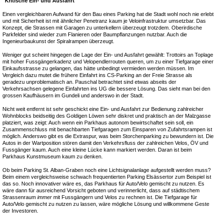
"Kritische Ein- und Ausfahrt"
Einen vergleichbaren Aufwand für den Bau eines Parking hat die Stadt wohl noch nie erlebt
und mit Sicherheit ist mit ähnlicher Penetranz kaum je Veloinfrastruktur umsetzbar. Das
Konzept, die Strassen mit Garagen zu unterkellern überzeugt trotzdem. Oberirdische
Parkfelder sind wieder zum Flanieren oder Baumpflanzungen nutzbar. Auch die
Ingenieurbaukunst der Spiralrampen überzeugt.
Weniger gut scheint hingegen die Lage der Ein- und Ausfahrt gewählt: Trottoirs an Toplage
mit hoher Fussgängerkadenz und Velopendlerrouten queren, um zu einer Tiefgarage einer
Einkaufsstrasse zu gelangen, das hätte unbedingt vermieden werden müssen. Im
Vergleich dazu mutet die frühere Einfahrt ins CS-Parking an der Freie Strasse als
geradezu unproblematisch an. Pauschal betrachtet sind etwas abseits der
Verkehrsachsen gelegene Einfahrten ins UG die bessere Lösung. Das sieht man bei den
grossen Kaufhäusern im Gundeli und anderswo in der Stadt.
Nicht weit entfernt ist sehr geschickt eine Ein- und Ausfahrt zur Bedienung zahlreicher
Wohnblocks beidseitig des Goldigen Löwen sehr diskret und praktisch an der Malzgasse
platziert, was zeigt: Auch wenn ein Parkhaus autonom bewirtschaftet sein soll, ein
Zusammenschluss mit benachbarten Tiefgaragen zum Einsparen von Zufahrtsrampen ist
möglich. Anderswo gibt es die Extraspur, was beim Storchenparking zu bewundern ist. Die
Autos in der Wartposition stören damit den Verkehrsfluss der zahlreichen Velos, ÖV und
Fussgänger kaum. Auch eine kleine Lücke kann markiert werden. Daran ist beim
Parkhaus Kunstmuseum kaum zu denken.
Ob beim Parking St. Alban-Graben noch eine Lichtsignalanlage aufgestellt werden muss?
Beim einem vergleichsweise schwach frequentierten Parking Elsässertor zum Beispiel ist
das so. Noch innovativer wäre es, das Parkhaus für Auto/Velo gemischt zu nutzen. Es
wäre dann für ausreichend Vorsicht geboten und verinnerlicht, dass auf städtischem
Strassenraum
immer
mit Fussgängern und Velos zu rechnen ist. Die Tiefgarage für
Auto/Velo gemischt zu nutzen zu lassen, wäre mögliche Lösung und willkommene Geste
der Investoren.