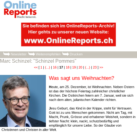
Newsletter
Weiterempfehlen
Drucken
Marc Schinzel: "Schinzel Pommes"
<<
[
1
|
(...)
|
16
|
17
|
18
|
19
|
20
|
(...)
|
23
]
>>
Was sagt uns Weihnachten?
H
eute, am 25. Dezember, ist Weihnachten. Neben Ostern
ist das der höchste Feiertag zahlreicher christlicher
Kirchen. Die Ostkirchen feiern am 7. Januar, weil sie sich
nach dem alten, julianischen Kalender richten.
J
esu Geburt, das Kind in der Krippe, steht für Vertrauen.
Gott ist zu uns Menschen gekommen. Nicht am Tag, mit
Macht, Prunk, Grösse und erhabener Weisheit, sondern in
tiefster Nacht: klein, nackt, schutzbedürftig und
empfänglich für unsere Liebe. So der Glaube von
Christinnen und Christen in aller Welt.