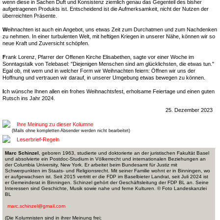
wenn diese in Sachen Duft und Konsistenz ziemlich genau das Gegenteil des bisher
aufgetragenen Produkts ist. Entscheidend ist die Aufmerksamkeit, nicht der Nutzen der
überreichten Präsente.
W
eihnachten ist auch ein Angebot, uns etwas Zeit zum Durchatmen und zum Nachdenken
zu nehmen. In einer turbulenten Welt, mit heftigen Kriegen in unserer Nähe, können wir so
neue Kraft und Zuversicht schöpfen.
F
rank Lorenz, Pfarrer der Offenen Kirche Elisabethen, sagte vor einer Woche im
Sonntagstalk von Telebasel: "Diejenigen Menschen sind am glücklichsten, die etwas tun."
Egal ob, mit wem und in welcher Form wir Weihnachten feiern: Öffnen wir uns der
Hoffnung und vertrauen wir darauf, in unserer Umgebung etwas bewegen zu können.
I
ch wünsche Ihnen allen ein frohes Weihnachtsfest, erholsame Feiertage und einen guten
Rutsch ins Jahr 2024.
25. Dezember 2023
Ihre Meinung zu dieser Kolumne
(Mails ohne kompletten Absender werden nicht bearbeitet)
Leserbrief-Regeln
Marc Schinzel
, geboren 1963, studierte und doktorierte an der juristischen Fakultät Basel
und absolvierte ein Postdoc-Studium in Völkerrecht und internationalen Beziehungen an
der Columbia University, New York. Er arbeitet beim Bundesamt für Justiz mit
Schwerpunkten im Staats- und Religionsrecht. Mit seiner Familie wohnt er in Binningen, wo
er aufgewachsen ist. Seit 2015 vertritt er die FDP im Baselbieter Landrat, seit Juli 2024 ist
er Gemeinderat in Binningen. Schinzel gehört der Geschäftsleitung der FDP BL an. Seine
Interessen sind Geschichte, Musik sowie nahe und ferne Kulturen. © Foto Landeskanzlei
BL
marc.schinzel@gmail.com
(Die Kolumnisten sind in ihrer Meinung frei;