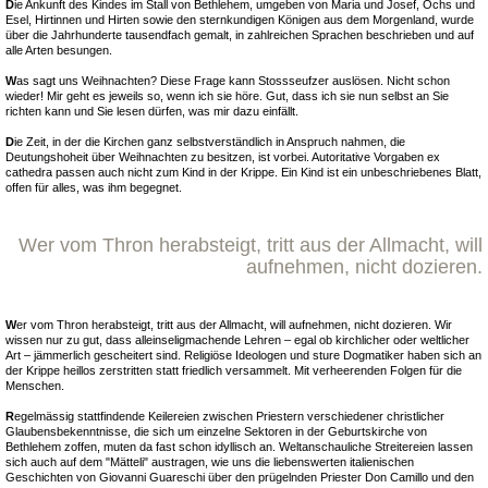
D
ie Ankunft des Kindes im Stall von Bethlehem, umgeben von Maria und Josef, Ochs und
Esel, Hirtinnen und Hirten sowie den sternkundigen Königen aus dem Morgenland, wurde
über die Jahrhunderte tausendfach gemalt, in zahlreichen Sprachen beschrieben und auf
alle Arten besungen.
W
as sagt uns Weihnachten? Diese Frage kann Stossseufzer auslösen. Nicht schon
wieder! Mir geht es jeweils so, wenn ich sie höre. Gut, dass ich sie nun selbst an Sie
richten kann und Sie lesen dürfen, was mir dazu einfällt.
D
ie Zeit, in der die Kirchen ganz selbstverständlich in Anspruch nahmen, die
Deutungshoheit über Weihnachten zu besitzen, ist vorbei. Autoritative Vorgaben ex
cathedra passen auch nicht zum Kind in der Krippe. Ein Kind ist ein unbeschriebenes Blatt,
offen für alles, was ihm begegnet.
Wer vom Thron herabsteigt, tritt aus der Allmacht, will
aufnehmen, nicht dozieren.
W
er vom Thron herabsteigt, tritt aus der Allmacht, will aufnehmen, nicht dozieren. Wir
wissen nur zu gut, dass alleinseligmachende Lehren – egal ob kirchlicher oder weltlicher
Art – jämmerlich gescheitert sind. Religiöse Ideologen und sture Dogmatiker haben sich an
der Krippe heillos zerstritten statt friedlich versammelt. Mit verheerenden Folgen für die
Menschen.
R
egelmässig stattfindende Keilereien zwischen Priestern verschiedener christlicher
Glaubensbekenntnisse, die sich um einzelne Sektoren in der Geburtskirche von
Bethlehem zoffen, muten da fast schon idyllisch an. Weltanschauliche Streitereien lassen
sich auch auf dem "Mätteli" austragen, wie uns die liebenswerten italienischen
Geschichten von Giovanni Guareschi über den prügelnden Priester Don Camillo und den