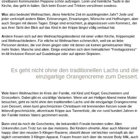
streitbaren Kommunisten Peppone schön aufzeigen. Lenin und heimliche Taufe in der
Kirche, das geht in Italien. Sich beim Essen und Trinken versöhnen sowieso.
W
as also bedeutet Weihnachten, diese feierliche Zeit im ausklingenden Jahr? Jede und
jeder verknüpft andere Bilder, Erinnerungen, Erwartungen, Wünsche und Hoffnungen, aber
auch Sorgen mit diesen Tagen. Einige sind ernüchtert, ja abgestossen vom Kommerz, der
aus ihrer Sicht den Blick auf das Kind in der Krippe längst völlig verbaut hat.
A
ndere freuen sich auf den Weihnachtsgottesdienst mit einer vollen Kirche, Krippenspiel
und Weihnachtsliedern. Für etliche ist Weihnachten schmerzlich, weil sie an liebe
Personen denken, die von ihnen gingen oder mit denen sie keinen gemeinsamen Weg
mehr finden. Manche sind allein. Einige entziehen sich dem heimatlichen "Festtagsstress"
im All-Inclusive-Resort auf Guadeloupe oder auf alpinen Skipisten.
Es geht nicht ohne den traditionellen Lachs und die
einzigartige Orangencreme zum Dessert.
V
iele feiern Weihnachten im Kreis der Familie, mit Kind und Kegel, Geschwistern und
Grosseltern. Dabei gibt es unzählige Varianten. Wenn wir am Heiligen Abend meine Mutter
besuchen, geht es nicht ohne den traditionellen Lachs und die einzigartige Orangencreme
zum Dessert, einen bunt geschmückten Christbaum mit brennenden Kerzen sowie die
liebevoll geschmückte, altvertraute Krippe aus Tannenholz, die vor rund hundert Jahren in
der Familie meines Vaters gezimmert wurde.
D
ann sind da noch die Geschenke, die bekanntlich Freude bereiten sollen. Allen
Unkenrufen zum Trotz tun sie das meistens. Bei Kindern ohnehin. Aber auch Männer sind
happy über den neusten 5-Klingen-Rasierer, obwohl dieser viel leichter verstopft als der
täglich verwendete 3-Klingen-Apparat. Frauen freuen sich über die neuste Body Milk, auch