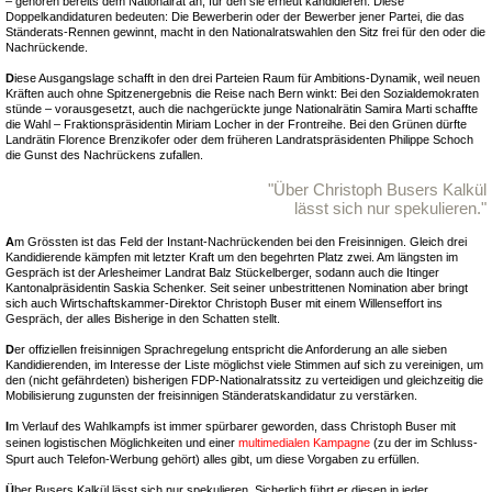
– gehören bereits dem Nationalrat an, für den sie erneut kandidieren. Diese
Doppelkandidaturen bedeuten: Die Bewerberin oder der Bewerber jener Partei, die das
Ständerats-Rennen gewinnt, macht in den Nationalratswahlen den Sitz frei für den oder die
Nachrückende.
D
iese Ausgangslage schafft in den drei Parteien Raum für Ambitions-Dynamik, weil neuen
Kräften auch ohne Spitzenergebnis die Reise nach Bern winkt: Bei den Sozialdemokraten
stünde – vorausgesetzt, auch die nachgerückte junge Nationalrätin Samira Marti schaffte
die Wahl – Fraktionspräsidentin Miriam Locher in der Frontreihe. Bei den Grünen dürfte
Landrätin Florence Brenzikofer oder dem früheren Landratspräsidenten Philippe Schoch
die Gunst des Nachrückens zufallen.
"Über Christoph Busers Kalkül
lässt sich nur spekulieren."
A
m Grössten ist das Feld der Instant-Nachrückenden bei den Freisinnigen. Gleich drei
Kandidierende kämpfen mit letzter Kraft um den begehrten Platz zwei. Am längsten im
Gespräch ist der Arlesheimer Landrat Balz Stückelberger, sodann auch die Itinger
Kantonalpräsidentin Saskia Schenker. Seit seiner unbestrittenen Nomination aber bringt
sich auch Wirtschaftskammer-Direktor Christoph Buser mit einem Willenseffort ins
Gespräch, der alles Bisherige in den Schatten stellt.
D
er offiziellen freisinnigen Sprachregelung entspricht die Anforderung an alle sieben
Kandidierenden, im Interesse der Liste möglichst viele Stimmen auf sich zu vereinigen, um
den (nicht gefährdeten) bisherigen FDP-Nationalratssitz zu verteidigen und gleichzeitig die
Mobilisierung zugunsten der freisinnigen Ständeratskandidatur zu verstärken.
I
m Verlauf des Wahlkampfs ist immer spürbarer geworden, dass Christoph Buser mit
seinen logistischen Möglichkeiten und einer
multimedialen Kampagne
(zu der im Schluss-
Spurt auch Telefon-Werbung gehört) alles gibt, um diese Vorgaben zu erfüllen.
Ü
ber Busers Kalkül lässt sich nur spekulieren. Sicherlich führt er diesen in jeder