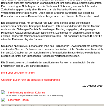
Beziehung äusserst aufwändigen Wahlkampf nicht, um bloss den aussichtslosen dritten
Platz zu erringen. Naheliegend ist sein Streben auf Platz zwei, was nach Jahren der
Zurückhaltung gleichzeitig einer Referenz an die Marketing-Potenz der
Wirtschaftskammer gleichkäme. Doch dieses Ergebnis garantierte das Ticket ins
Bundeshaus nur, wenn Daniela Schneeberger auch den Ständerats-Sitz erobern wird.
D
ie Entschlossenheit, mit der Buser "auf tutti" geht, könnte sogar auf ein noch
ambitiöseres Ziel seiner Kampagne hindeuten: Platz eins und damit das Direkt-Mandat
noch vor der Bisherigen Daniela Schneeberger. Das ist, zugegeben, eine gewagte
Hypothese. Auszuschliessen aber ist sie nicht. Dann müssten auch die Karten für den
zweiten Ständerats-Wahlgang neu gemischt werden – mit Kandidat Christoph Buser? Es
wäre der Paukenschlag des Jahres.
O
b dieses spekulative Szenario dem Plan des Füllinsdörfer Gewerbepolitikers entspricht,
steht in den Sternen. Er äussert sich dazu vor den Wahlen nicht. Gewiss aber bietet sich
ihm am 20. Oktober auf vermutlich mehrere Amtsperioden hinaus die letzte realistische
Möglichkeit, unter der Bundeshaus-Kuppel ein Wörtchen mitzureden.
D
ie Binnenkonkurrenz innerhalb der ambitionierten Parteien ist unerbittlich. Bei den
Freisinnigen dieses Jahr ganz besonders.
Mehr über den Autor erfahren
Christoph Buser rührt die auffälligste Werbetrommel
12. Oktober 2019
Ihre Meinung zu dieser Kolumne
(Mails ohne kompletten Absender werden nicht bearbeitet)
Leserbrief-Regeln