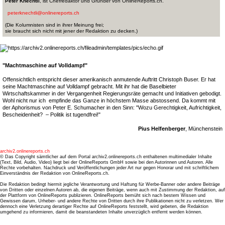
Peter Knechtli
, ist Chefredaktor und Gründer von OnlineReports.ch.
peterknechtli@onlinereports.ch
(Die Kolumnisten sind in ihrer Meinung frei;
sie braucht sich nicht mit jener der Redaktion zu decken.)
"Machtmaschine auf Volldampf"
Offensichtlich entspricht dieser amerikanisch anmutende Auftritt Christoph Buser. Er hat
seine Machtmaschine auf Volldampf gebracht. Mit ihr hat die Baselbieter
Wirtschaftskammer in der Vergangenheit Regierungsräte gemacht und Initiativen gebodigt.
Wohl nicht nur ich empfinde das Ganze in höchstem Masse abstossend. Da kommt mit
der Aphorismus von Peter E. Schumacher in den Sinn: "Wozu Gerechtigkeit, Aufrichtigkeit,
Bescheidenheit? ­ – Politik ist tugendfrei!"
Pius Helfenberger
, Münchenstein
archiv2.onlinereports.ch
© Das Copyright sämtlicher auf dem Portal archiv2.onlinereports.ch enthaltenen multimedialer Inhalte
(Text, Bild, Audio, Video) liegt bei der OnlineReports GmbH sowie bei den Autorinnen und Autoren. Alle
Rechte vorbehalten. Nachdruck und Veröffentlichungen jeder Art nur gegen Honorar und mit schriftlichem
Einverständnis der Redaktion von OnlineReports.ch.
Die Redaktion bedingt hiermit jegliche Verantwortung und Haftung für Werbe-Banner oder andere Beiträge
von Dritten oder einzelnen Autoren ab, die eigenen Beiträge, wenn auch mit Zustimmung der Redaktion, auf
der Plattform von OnlineReports publizieren. OnlineReports bemüht sich nach bestem Wissen und
Gewissen darum, Urheber- und andere Rechte von Dritten durch ihre Publikationen nicht zu verletzen. Wer
dennoch eine Verletzung derartiger Rechte auf OnlineReports feststellt, wird gebeten, die Redaktion
umgehend zu informieren, damit die beanstandeten Inhalte unverzüglich entfernt werden können.