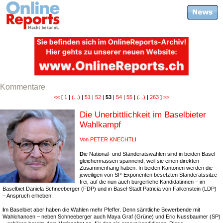
Kommentare
<<
[
1
|
(...)
|
51
|
52
|
53
|
54
|
55
|
(...)
|
263
]
>>
Die Unerbittlichkeit im Baselbieter
Wahlkampf
Von PETER KNECHTLI
D
ie National- und Ständeratswahlen sind in beiden Basel
gleichermassen spannend, weil sie einen direkten
Zusammenhang haben: In beiden Kantonen werden die
jeweiligen von SP-Exponenten besetzten Ständeratssitze
frei, auf die nun auch bürgerliche Kandidatinnen – im
Baselbiet Daniela Schneeberger (FDP) und in Basel-Stadt Patricia von Falkenstein (LDP)
– Anspruch erheben.
I
m Baselbiet aber haben die Wahlen mehr Pfeffer. Denn sämtliche Bewerbende mit
Wahlchancen – neben Schneeberger auch Maya Graf (Grüne) und Eric Nussbaumer (SP)