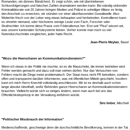
Romandes, ein dünnes Bändchen). Er zeigt schön, wie mit übertriebenen
Schlussfolgerungen und falschen Zahlen dramatisiert werden kann: Bei ständig sinkender
Kriminalitätsrate seit 20 Jahren bringen Medien und Polizei in unheiliger Allianz es fertig,
den Anschein zu erwecken, wir stünden vor einer allumfassenden Gewaltwelle. Also:
Weiterhin frisch von der Leber weg etwas behaupten und herbeireden. Kontrollieren kann
es ohnehin niemand, oder höchstens wenige Leute vom Fach, Forscher oder
Strafrechtler. Ich kenne diese Praxis vom Föderalismus her: Erst seit "Pisa" wissen wir,
was unsere kantonalen Schulsysteme leisten. Vorher konnte man noch so viel
Notendurchschnitte vergleichen, jeder hatte Recht.
Jean-Pierre Meylan
, Basel
"Wozu die Heerscharen an Kommunikationsberatern?"
Wenn ich etwas in der Politik nie mochte, ist es die Mauschelei, die immer betrieben wird.
Fehler werden gemacht und dazu soll man stehen dürfen. Nur das Vertuschen von
Fehlern macht die Dinge meist problematisch. Der Staat muss nicht PR betreiben, sondern
offen und transparent darüber informieren, was mit öffentlichen Mitteln geschieht. Insofern
kann ich mich Herrn Knechtli vollständig anschliessen. Mir ist es deshalb auch schon
lange absolut rätselhaft, wofür Behörden ganze Heerscharen an Kommunikationsberatern
brauchen. Vielleicht würde sich so einiges ändern, wenn man auch bei uns das
Öffentlichkeitsprinzip in der Verwaltung einführen würde.
Siro Imber
, Allschwil
"Politischer Missbrauch der Information"
Medienschaffende, geschweige denn die durchschnittliche Bevölkerung, kennen in der Tat