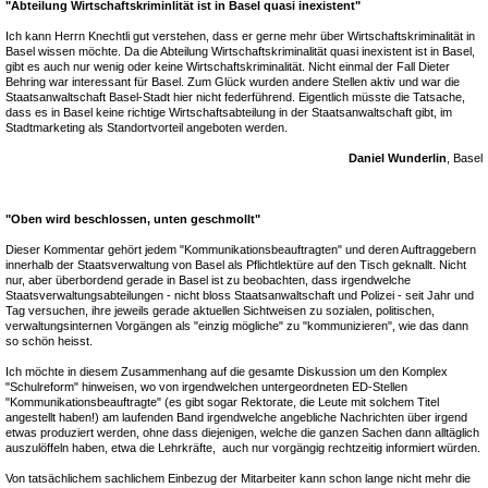
"Abteilung Wirtschaftskriminlität ist in Basel quasi inexistent"
Ich kann Herrn Knechtli gut verstehen, dass er gerne mehr über Wirtschaftskriminalität in
Basel wissen möchte. Da die Abteilung Wirtschaftskriminalität quasi inexistent ist in Basel,
gibt es auch nur wenig oder keine Wirtschaftskriminalität. Nicht einmal der Fall Dieter
Behring war interessant für Basel. Zum Glück wurden andere Stellen aktiv und war die
Staatsanwaltschaft Basel-Stadt hier nicht federführend. Eigentlich müsste die Tatsache,
dass es in Basel keine richtige Wirtschaftsabteilung in der Staatsanwaltschaft gibt, im
Stadtmarketing als Standortvorteil angeboten werden.
Daniel Wunderlin
, Basel
"Oben wird beschlossen, unten geschmollt"
Dieser Kommentar gehört jedem "Kommunikationsbeauftragten" und deren Auftraggebern
innerhalb der Staatsverwaltung von Basel als Pflichtlektüre auf den Tisch geknallt. Nicht
nur, aber überbordend gerade in Basel ist zu beobachten, dass irgendwelche
Staatsverwaltungsabteilungen - nicht bloss Staatsanwaltschaft und Polizei - seit Jahr und
Tag versuchen, ihre jeweils gerade aktuellen Sichtweisen zu sozialen, politischen,
verwaltungsinternen Vorgängen als "einzig mögliche" zu "kommunizieren", wie das dann
so schön heisst.
Ich möchte in diesem Zusammenhang auf die gesamte Diskussion um den Komplex
"Schulreform" hinweisen, wo von irgendwelchen untergeordneten ED-Stellen
"Kommunikationsbeauftragte" (es gibt sogar Rektorate, die Leute mit solchem Titel
angestellt haben!) am laufenden Band irgendwelche angebliche Nachrichten über irgend
etwas produziert werden, ohne dass diejenigen, welche die ganzen Sachen dann alltäglich
auszulöffeln haben, etwa die Lehrkräfte, auch nur vorgängig rechtzeitig informiert würden.
Von tatsächlichem sachlichem Einbezug der Mitarbeiter kann schon lange nicht mehr die