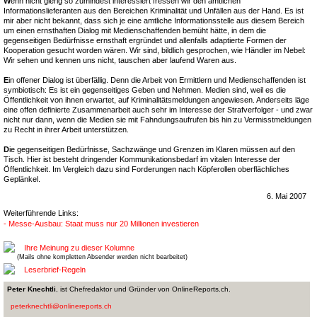
W
enn nicht gierig so zumindest interessiert fressen wir den amtlichen
Informationslieferanten aus den Bereichen Kriminalität und Unfällen aus der Hand. Es ist
mir aber nicht bekannt, dass sich je eine amtliche Informationsstelle aus diesem Bereich
um einen ernsthaften Dialog mit Medienschaffenden bemüht hätte, in dem die
gegenseitigen Bedürfnisse ernsthaft ergründet und allenfalls adaptierte Formen der
Kooperation gesucht worden wären. Wir sind, bildlich gesprochen, wie Händler im Nebel:
Wir sehen und kennen uns nicht, tauschen aber laufend Waren aus.
E
in offener Dialog ist überfällig. Denn die Arbeit von Ermittlern und Medienschaffenden ist
symbiotisch: Es ist ein gegenseitiges Geben und Nehmen. Medien sind, weil es die
Öffentlichkeit von ihnen erwartet, auf Kriminalitätsmeldungen angewiesen. Anderseits läge
eine offen definierte Zusammenarbeit auch sehr im Interesse der Strafverfolger - und zwar
nicht nur dann, wenn die Medien sie mit Fahndungsaufrufen bis hin zu Vermisstmeldungen
zu Recht in ihrer Arbeit unterstützen.
D
ie gegenseitigen Bedürfnisse, Sachzwänge und Grenzen im Klaren müssen auf den
Tisch. Hier ist besteht dringender Kommunikationsbedarf im vitalen Interesse der
Öffentlichkeit. Im Vergleich dazu sind Forderungen nach Köpferollen oberflächliches
Geplänkel.
6. Mai 2007
Weiterführende Links:
- Messe-Ausbau: Staat muss nur 20 Millionen investieren
Ihre Meinung zu dieser Kolumne
(Mails ohne kompletten Absender werden nicht bearbeitet)
Leserbrief-Regeln
Peter Knechtli
, ist Chefredaktor und Gründer von OnlineReports.ch.
peterknechtli@onlinereports.ch