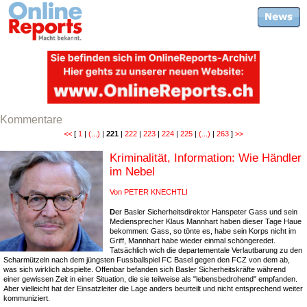
Kommentare
<<
[
1
|
(...)
|
221
|
222
|
223
|
224
|
225
|
(...)
|
263
]
>>
Kriminalität, Information: Wie Händler
im Nebel
Von PETER KNECHTLI
D
er Basler Sicherheitsdirektor Hanspeter Gass und sein
Mediensprecher Klaus Mannhart haben dieser Tage Haue
bekommen: Gass, so tönte es, habe sein Korps nicht im
Griff, Mannhart habe wieder einmal schöngeredet.
Tatsächlich wich die departementale Verlautbarung zu den
Scharmützeln nach dem jüngsten Fussballspiel FC Basel gegen den FCZ von dem ab,
was sich wirklich abspielte. Offenbar befanden sich Basler Sicherheitskräfte während
einer gewissen Zeit in einer Situation, die sie teilweise als "lebensbedrohend" empfanden.
Aber vielleicht hat der Einsatzleiter die Lage anders beurteilt und nicht entsprechend weiter
kommuniziert.