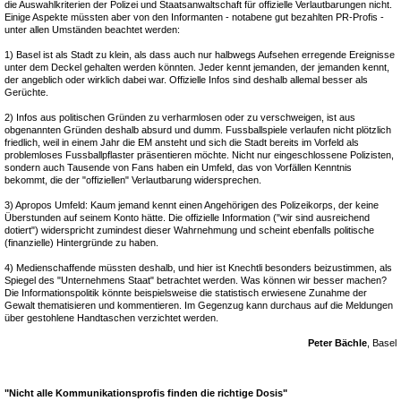
die Auswahlkriterien der Polizei und Staatsanwaltschaft für offizielle Verlautbarungen nicht.
Einige Aspekte müssten aber von den Informanten - notabene gut bezahlten PR-Profis -
unter allen Umständen beachtet werden:
1) Basel ist als Stadt zu klein, als dass auch nur halbwegs Aufsehen erregende Ereignisse
unter dem Deckel gehalten werden könnten. Jeder kennt jemanden, der jemanden kennt,
der angeblich oder wirklich dabei war. Offizielle Infos sind deshalb allemal besser als
Gerüchte.
2) Infos aus politischen Gründen zu verharmlosen oder zu verschweigen, ist aus
obgenannten Gründen deshalb absurd und dumm. Fussballspiele verlaufen nicht plötzlich
friedlich, weil in einem Jahr die EM ansteht und sich die Stadt bereits im Vorfeld als
problemloses Fussballpflaster präsentieren möchte. Nicht nur eingeschlossene Polizisten,
sondern auch Tausende von Fans haben ein Umfeld, das von Vorfällen Kenntnis
bekommt, die der "offiziellen" Verlautbarung widersprechen.
3) Apropos Umfeld: Kaum jemand kennt einen Angehörigen des Polizeikorps, der keine
Überstunden auf seinem Konto hätte. Die offizielle Information ("wir sind ausreichend
dotiert") widerspricht zumindest dieser Wahrnehmung und scheint ebenfalls politische
(finanzielle) Hintergründe zu haben.
4) Medienschaffende müssten deshalb, und hier ist Knechtli besonders beizustimmen, als
Spiegel des "Unternehmens Staat" betrachtet werden. Was können wir besser machen?
Die Informationspolitik könnte beispielsweise die statistisch erwiesene Zunahme der
Gewalt thematisieren und kommentieren. Im Gegenzug kann durchaus auf die Meldungen
über gestohlene Handtaschen verzichtet werden.
Peter Bächle
, Basel
"Nicht alle Kommunikationsprofis finden die richtige Dosis"