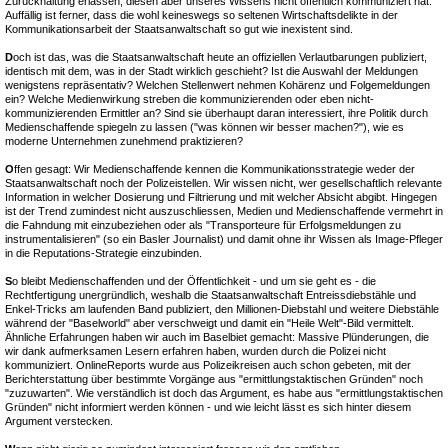
Zurückhaltung erlassen, diesen aber unseres Wissens nicht öffentlich kommuniziert hat.
Auffällig ist ferner, dass die wohl keineswegs so seltenen Wirtschaftsdelikte in der
Kommunikationsarbeit der Staatsanwaltschaft so gut wie inexistent sind.
D
och ist das, was die Staatsanwaltschaft heute an offiziellen Verlautbarungen publiziert,
identisch mit dem, was in der Stadt wirklich geschieht? Ist die Auswahl der Meldungen
wenigstens repräsentativ? Welchen Stellenwert nehmen Kohärenz und Folgemeldungen
ein? Welche Medienwirkung streben die kommunizierenden oder eben nicht-
kommunizierenden Ermittler an? Sind sie überhaupt daran interessiert, ihre Politik durch
Medienschaffende spiegeln zu lassen ("was können wir besser machen?"), wie es
moderne Unternehmen zunehmend praktizieren?
O
ffen gesagt: Wir Medienschaffende kennen die Kommunikationsstrategie weder der
Staatsanwaltschaft noch der Polizeistellen. Wir wissen nicht, wer gesellschaftlich relevante
Information in welcher Dosierung und Filtrierung und mit welcher Absicht abgibt. Hingegen
ist der Trend zumindest nicht auszuschliessen, Medien und Medienschaffende vermehrt in
die Fahndung mit einzubeziehen oder als "Transporteure für Erfolgsmeldungen zu
instrumentalisieren" (so ein Basler Journalist) und damit ohne ihr Wissen als Image-Pfleger
in die Reputations-Strategie einzubinden.
S
o bleibt Medienschaffenden und der Öffentlichkeit - und um sie geht es - die
Rechtfertigung unergründlich, weshalb die Staatsanwaltschaft Entreissdiebstähle und
Enkel-Tricks am laufenden Band publiziert, den Millionen-Diebstahl und weitere Diebstähle
während der "Baselworld" aber verschweigt und damit ein "Heile Welt"-Bild vermittelt.
Ähnliche Erfahrungen haben wir auch im Baselbiet gemacht: Massive Plünderungen, die
wir dank aufmerksamen Lesern erfahren haben, wurden durch die Polizei nicht
kommuniziert. OnlineReports wurde aus Polizeikreisen auch schon gebeten, mit der
Berichterstattung über bestimmte Vorgänge aus "ermittlungstaktischen Gründen" noch
"zuzuwarten". Wie verständlich ist doch das Argument, es habe aus "ermittlungstaktischen
Gründen" nicht informiert werden können - und wie leicht lässt es sich hinter diesem
Argument verstecken.