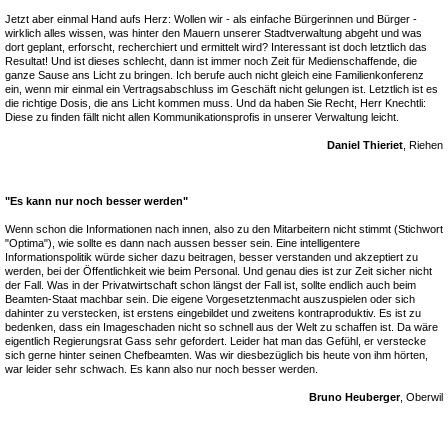
Jetzt aber einmal Hand aufs Herz: Wollen wir - als einfache Bürgerinnen und Bürger -
wirklich alles wissen, was hinter den Mauern unserer Stadtverwaltung abgeht und was
dort geplant, erforscht, recherchiert und ermittelt wird? Interessant ist doch letztlich das
Resultat! Und ist dieses schlecht, dann ist immer noch Zeit für Medienschaffende, die
ganze Sause ans Licht zu bringen. Ich berufe auch nicht gleich eine Familienkonferenz
ein, wenn mir einmal ein Vertragsabschluss im Geschäft nicht gelungen ist. Letztlich ist es
die richtige Dosis, die ans Licht kommen muss. Und da haben Sie Recht, Herr Knechtli:
Diese zu finden fällt nicht allen Kommunikationsprofis in unserer Verwaltung leicht.
Daniel Thieriet
, Riehen
"Es kann nur noch besser werden"
Wenn schon die Informationen nach innen, also zu den Mitarbeitern nicht stimmt (Stichwort
"Optima"), wie sollte es dann nach aussen besser sein. Eine intelligentere
Informationspolitik würde sicher dazu beitragen, besser verstanden und akzeptiert zu
werden, bei der Öffentlichkeit wie beim Personal. Und genau dies ist zur Zeit sicher nicht
der Fall. Was in der Privatwirtschaft schon längst der Fall ist, sollte endlich auch beim
Beamten-Staat machbar sein. Die eigene Vorgesetztenmacht auszuspielen oder sich
dahinter zu verstecken, ist erstens eingebildet und zweitens kontraproduktiv. Es ist zu
bedenken, dass ein Imageschaden nicht so schnell aus der Welt zu schaffen ist. Da wäre
eigentlich Regierungsrat Gass sehr gefordert. Leider hat man das Gefühl, er verstecke
sich gerne hinter seinen Chefbeamten. Was wir diesbezüglich bis heute von ihm hörten,
war leider sehr schwach. Es kann also nur noch besser werden.
Bruno Heuberger
, Oberwil