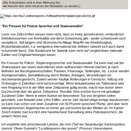
(Die Kolumnisten sind in ihrer Meinung frei;
sie braucht sich nicht mit jener der Redaktion zu decken.)
"Ein Fressen für Polizei-Sprecher und Staatsanwälte"
Leser von Zeitschriften wissen meist nicht, dass es keine gemeinsamen, verlässlichen
Definitionsnormen von Kriminalität und deren Entwicklung gibt - weder schweizweit noch
europäisch. Seit langem sind ökonomische Alltags-Begriffe wie Arbeitslosigkeit,
Bruttoinlandprudukt, o.ä. wenigstens international klar definiert (obwohl sich auch damit
schummeln lässt). Das Bundesamt für Statistik kann nicht auf vergleichbare nationale
Zahlen und Originalerhebungen bauen.
Ein Fressen für Polizei-, Regierungssprecher und Staatsanwälte: Da kann man wie bei
Shakespeare aus einem bedrohlichen einen aufklarenden Himmel machen, je nach
Befinden der Berufsgewerkschaften, Parteien, Finanzlage, Stellenplan, etc. Locker werden
Anzeigeverhalten, Sensibilisierung durch Medien, Anklagen, Verurteilungen etc.
durcheinandergemischt. Zudem werden häufige Änderungen in Gesetzen, Vollzug und
Ordnungen in Zeitreihen nicht berücksichtigt: Wenn beispielsweise ein Tatbestand oder
eine Regelung erst in der Mitte einer Zeitspanne gültig wurde, macht man locker einen
Durchschnitt über die ganze Zeitspanne. Resultat: Eine schöne Kurve mit gewaltiger
Zunahme! Oder: Wenn in einem Kanton ein besonderer Typ von Vergehen selten
geschieht, zum Beispiel unter zehn Fällen, und im Jahr darauf einige wenige dazukommen,
so kann man schon von einer Zunahme von 50 Prozent sprechen! Plump, wird aber nicht
wahrgenommen. Angstmachen ist immer gut und kommt bei den Medien an. Im Kanton
Zürich erlebte man kürzlich eine hanebüchene Darstellung eines Polizeisprechers, die
einfach Hetze war.
Ich empfehle eine ernüchternde Lektüre, die vom Chef der Neuenburger Kantonspolizei
stammt: Olivier Gueniat's "La délinquence des jeunes" (Presses Universitaires