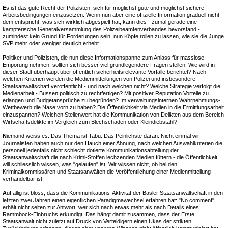
E
s ist das gute Recht der Polizisten, sich für möglichst gute und möglichst sichere
Arbeitsbedingungen einzusetzen. Wenn nun aber eine offizielle Information graduell nicht
dem entspricht, was sich wirklich abgespielt hat, kann dies - zumal gerade eine
kämpferische Generalversammlung des Polizeibeamtenverbandes bevorstand -
zumindest kein Grund für Forderungen sein, nun Köpfe rollen zu lassen, wie sie die Junge
SVP mehr oder weniger deutlich erhebt.
P
olitiker und Polizisten, die nun diese Informationspanne zum Anlass für masslose
Empörung nehmen, sollten sich besser viel grundlegendere Fragen stellen: Wie wird in
dieser Stadt überhaupt über öffentlich sicherheitsrelevante Vorfälle berichtet? Nach
welchen Kriterien werden die Medienmitteilungen von Polizei und insbesondere
Staatsanwaltschaft veröffentlicht - und nach welchen nicht? Welche Strategie verfolgt die
Medienarbeit - Bussen politisch zu rechtfertigen? Mit positiver Reputation Vorteile zu
erlangen und Budgetansprüche zu begründen? Im verwaltungsinternen Wahrnehmungs-
Wettbewerb die Nase vorn zu haben? Die Öffentlichkeit via Medien in die Ermittlungsarbeit
einzuspannen? Welchen Stellenwert hat die Kommunikation von Delikten aus dem Bereich
Wirtschaftsdelikte im Vergleich zum Blechschäden oder Kleindiebstahl?
N
iemand weiss es. Das Thema ist Tabu. Das Peinlichste daran: Nicht einmal wir
Journalisten haben auch nur den Hauch einer Ahnung, nach welchen Auswahlkriterien die
personell jedenfalls nicht schlecht dotierte Kommunikationsabteilung der
Staatsanwaltschaft die nach Krimi-Stoffen lechzenden Medien füttern - die Öffentlichkeit
will schliesslich wissen, was "gelaufen" ist. Wir wissen nicht, ob bei den
Kriminalkommissären und Staatsanwälten die Veröffentlichung einer Medienmitteilung
verhandelbar ist.
A
uffällig ist bloss, dass die Kommunikations-Aktivität der Basler Staatsanwaltschaft in den
letzten zwei Jahren einen eigentlichen Paradigmawechsel erfahren hat: "No comment"
erhält nicht selten zur Antwort, wer sich nach etwas mehr als nach Details eines
Rammbock-Einbruchs erkundigt. Das hängt damit zusammen, dass der Erste
Staatsanwalt nicht zuletzt auf Druck von Verteidigern einen Ukas der strikten