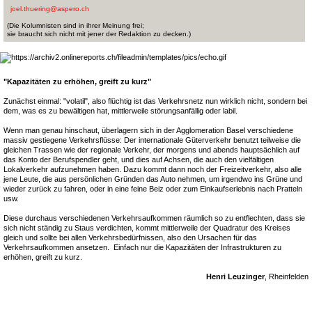
joel.thuering@aspero.ch
(Die Kolumnisten sind in ihrer Meinung frei;
sie braucht sich nicht mit jener der Redaktion zu decken.)
"Kapazitäten zu erhöhen, greift zu kurz"
Zunächst einmal: "volatil", also flüchtig ist das Verkehrsnetz nun wirklich nicht, sondern bei
dem, was es zu bewältigen hat, mittlerweile störungsanfällig oder labil.
Wenn man genau hinschaut, überlagern sich in der Agglomeration Basel verschiedene
massiv gestiegene Verkehrsflüsse: Der internationale Güterverkehr benutzt teilweise die
gleichen Trassen wie der regionale Verkehr, der morgens und abends hauptsächlich auf
das Konto der Berufspendler geht, und dies auf Achsen, die auch den vielfältigen
Lokalverkehr aufzunehmen haben. Dazu kommt dann noch der Freizeitverkehr, also alle
jene Leute, die aus persönlichen Gründen das Auto nehmen, um irgendwo ins Grüne und
wieder zurück zu fahren, oder in eine feine Beiz oder zum Einkaufserlebnis nach Pratteln
usw.
Diese durchaus verschiedenen Verkehrsaufkommen räumlich so zu entflechten, dass sie
sich nicht ständig zu Staus verdichten, kommt mittlerweile der Quadratur des Kreises
gleich und sollte bei allen Verkehrsbedürfnissen, also den Ursachen für das
Verkehrsaufkommen ansetzen. Einfach nur die Kapazitäten der Infrastrukturen zu
erhöhen, greift zu kurz.
Henri Leuzinger
, Rheinfelden