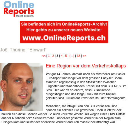
Joël Thüring: "Einwurf"
<<
[
1
|
2
|
3
|
4
|
5
|
(...)
|
33
]
>>
Eine Region vor dem Verkehrskollaps
V
or gut 14 Jahren, damals noch als Mitarbeiter am Basler
EuroAirport und lange vor dem grossen EasyJet-Boom,
stand ich regelmässig in den Stosszeiten zwischen
Flughafen und Wasenboden-Kreisel mit dem Bus Nr. 50 im
Stau. Der war oft so enorm, dass Busreisende
ausgestiegen und das lange Stück bis zum Kreisel
gelaufen sind. Grund dafür war der Bau der Nordtangente.
M
enschen, die infolge Stau den Bus verlassen, sind
danach ein seltenes Bild geworden. Doch in letzter Zeit
häufen sich diese Szenen wieder. So auch vorletzte Woche, als wegen eines LKW-Unfalls
auf der Autobahn beim Schweizerhalle-Tunnel der gesamte Verkehr in der Region zum
Erliegen kam und selbst der öffentliche Verkehr dadurch massiv beeinträchtigt war.