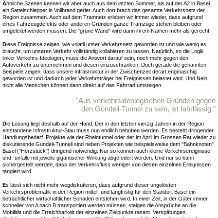
Ä
hnliche Szenen kennen wir aber auch aus dem letzten Sommer, als auf der A2 in Basel
ein Sattelschlepper in Vollbrand geriet. Auch dort brach das gesamte Verkehrsnetz der
Region zusammen. Auch auf dem Tramnetz erleben wir immer wieder, dass aufgrund
eines Fahrzeugdefekts oder anderen Gründen ganze Tramzüge stehen bleiben oder
umgeleitet werden müssen. Die "grüne Wand" wird dann ihrem Namen mehr als gerecht.
D
iese Ereignisse zeigen, wie volatil unser Verkehrsnetz geworden ist und wie wenig es
braucht, um unseren Verkehr vollständig kollabieren zu lassen. Natürlich, so die Logik
linker Verkehrs-Ideologen, muss die Antwort darauf sein, noch mehr gegen den
Autoverkehr zu unternehmen und diesen einzuschränken. Doch gerade die genannten
Beispiele zeigen, dass unsere Infrastruktur in der Zwischenzeit derart engmaschig
geworden ist und dadurch jeder Verkehrsträger bei Ereignissen belastet wird. Und Nein,
nicht alle Menschen können dann direkt auf das Fahrrad umsteigen.
"Aus verkehrsideologischen Gründen gegen
den Gundeli-Tunnel zu sein, ist fahrlässig."
D
ie Lösung liegt deshalb auf der Hand. Der in den letzten vierzig Jahren in der Region
entstandene Infrastruktur-Stau muss nun endlich behoben werden. Es besteht dringender
Handlungsbedarf. Projekte wie der Rheintunnel oder der im April im Grossen Rat wieder zu
diskutierende Gundeli-Tunneli sind neben Projekten wie beispielsweise dem "Bahnknoten"
Basel ("Herzstück") dringend notwendig. Nur so können auch kleine Verkehrsereignisse
und -unfälle mit jeweils gigantischer Wirkung abgefedert werden. Und nur so kann
sichergestellt werden, dass der Verkehrsfluss weniger von diesen einzelnen Ereignissen
tangiert wird.
E
s lässt sich nicht mehr wegdiskutieren, dass aufgrund dieser ungelösten
Verkehrsproblematik in der Region mittel- und langfristig für den Standort Basel ein
beträchtlicher wirtschaftlicher Schaden entstehen wird. In einer Zeit, in der Güter immer
schneller von A nach B transportiert werden müssen, steigen die Ansprüche an die
Mobilität und die Erreichbarkeit der einzelnen Zielpunkte rasant. Verspätungen,