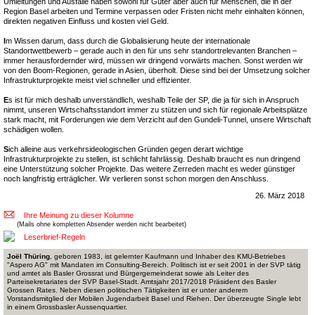
Umleitungen und Ausfälle haben sowohl für Güter aber auch für Menschen, die in der
Region Basel arbeiten und Termine verpassen oder Fristen nicht mehr einhalten können,
direkten negativen Einfluss und kosten viel Geld.
I
m Wissen darum, dass durch die Globalisierung heute der internationale
Standortwettbewerb – gerade auch in den für uns sehr standortrelevanten Branchen –
immer herausfordernder wird, müssen wir dringend vorwärts machen. Sonst werden wir
von den Boom-Regionen, gerade in Asien, überholt. Diese sind bei der Umsetzung solcher
Infrastrukturprojekte meist viel schneller und effizienter.
E
s ist für mich deshalb unverständlich, weshalb Teile der SP, die ja für sich in Anspruch
nimmt, unseren Wirtschaftsstandort immer zu stützen und sich für regionale Arbeitsplätze
stark macht, mit Forderungen wie dem Verzicht auf den Gundeli-Tunnel, unsere Wirtschaft
schädigen wollen.
S
ich alleine aus verkehrsideologischen Gründen gegen derart wichtige
Infrastrukturprojekte zu stellen, ist schlicht fahrlässig. Deshalb braucht es nun dringend
eine Unterstützung solcher Projekte. Das weitere Zerreden macht es weder günstiger
noch langfristig erträglicher. Wir verlieren sonst schon morgen den Anschluss.
26. März 2018
Ihre Meinung zu dieser Kolumne
(Mails ohne kompletten Absender werden nicht bearbeitet)
Leserbrief-Regeln
Joël Thüring
, geboren 1983, ist gelernter Kaufmann und Inhaber des KMU-Betriebes
"Aspero AG" mit Mandaten im Consulting-Bereich. Politisch ist er seit 2001 in der SVP tätig
und amtet als Basler Grossrat und Bürgergemeinderat sowie als Leiter des
Parteisekretariates der SVP Basel-Stadt. Amtsjahr 2017/2018 Präsident des Basler
Grossen Rates. Neben diesen politischen Tätigkeiten ist er unter anderem
Vorstandsmitglied der Mobilen Jugendarbeit Basel und Riehen. Der überzeugte Single lebt
in einem Grossbasler Aussenquartier.