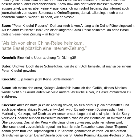
bescheidenen, aber entscheidenden Know-how aus der "Rheinstrasse"-Website
ausgestattet, war es aber keine Frage, dass ich nun sofort begann, das Internet auch
journalistisch zu nutzen. So entstand OnlineReports, damals allerdings noch unter
anderem Namen. Weisst Du noch, wie er hiess?
Suter:
"Peter Knechtli Reports". Du hast mich ja von Anfang an in Deine Pläne eingeweiht.
Als ich aber im Herbst 1997 von einer längeren China-Reise heimkam, da hatte Basel
plötzlich eine neue Zeitung – im Internet.
"Als ich von einer China-Reise heimkam,
hatte Basel plötzlich eine Internet-Zeitung."
Knechtli:
Eine kleine Überraschung für Dich, gäll!
Suter:
Und wie! Doch diese Schnelligkeit, um die ich Dich beneide, ist man ja bei einem
Peter Knechtli gewohnt ...
Knechtli:
... ja komm' jetzt! Keine Schleimereien!
Suter:
Ich meine das ernst, Kollege. Jedenfalls hatte ich das Gefühl, dieses Medium
würde nicht auf Grund laufen wie viele andere Versuche zuvor, in Basel Printmedien zu
etablieren.
Knechtli:
Aber ich hatte ja keine Ahnung davon, ob sich daraus je ein ernsthaftes und
auch überlebensfähiges Projekt entwickeln wird. Es gab keinen Businessplan, kein
Marketing-Konzept, nix! Doch als wir unser erstes Logo und eine simple, mit der Story
verlinkte Headline auf den Bildschirm brachten, war ich wie elektrisiert. In mir wuchs die
Überzeugung: Das ist der Weg – allerdings ohne zu wissen, wohin er führen wird.
Überrascht und zuversichtlich gestimmt hat mich die Tatsache, dass diese "Reports"
schon ganz früh von Topmanagern zur Kenntnis genommen wurden. Zu den ersten
Gratulanten gehörten Daniel Vasella oder der St. Galler Kommunikations-Professor Beat