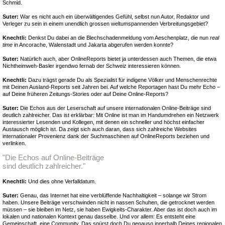
Schmid.
Suter:
War es nicht auch ein überwältigendes Gefühl, selbst nun Autor, Redaktor und
Verleger zu sein in einem unendlich grossen weltumspannenden Verbreitungsgebiet?
Knechtli:
Denkst Du dabei an die Blechschadenmeldung vom Aeschenplatz, die nun
real
time
in Ancorache, Walenstadt und Jakarta abgerufen werden konnte?
Suter:
Natürlich auch, aber OnlineReports bietet ja unterdessen auch Themen, die etwa
Nichtheimweh-Basler irgendwo fernab der Schweiz interessieren können.
Knechtli:
Dazu trägst gerade Du als Spezialist für indigene Völker und Menschenrechte
mit Deinen Ausland-Reports seit Jahren bei. Auf welche Reportagen hast Du mehr Echo –
auf Deine früheren Zeitungs-Stories oder auf Deine Online-Reports?
Suter:
Die Echos aus der Leserschaft auf unsere internationalen Online-Beiträge sind
deutlich zahlreicher. Das ist erklärbar: Mit Online ist man im Handumdrehen ein Netzwerk
interessierter Lesenden und Kollegen, mit denen ein schneller und höchst einfacher
Austausch möglich ist. Da zeigt sich auch daran, dass sich zahlreiche Websites
internationaler Provenienz dank der Suchmaschinen auf OnlineReports beziehen und
verlinken.
"Die Echos auf Online-Beiträge
sind deutlich zahlreicher."
Knechtli:
Und dies ohne Verfalldatum.
Suter:
Genau, das Internet hat eine verblüffende Nachhaltigkeit – solange wir Strom
haben. Unsere Beiträge verschwinden nicht in nassen Schuhen, die getrocknet werden
müssen – sie bleiben im Netz, sie haben Ewigkeits-Charakter. Aber das ist doch auch im
lokalen und nationalen Kontext genau dasselbe. Und vor allem: Es entsteht eine
Gemeinschaft, eine Community. Das spürst doch Du genauso innerhalb Deines regionalen