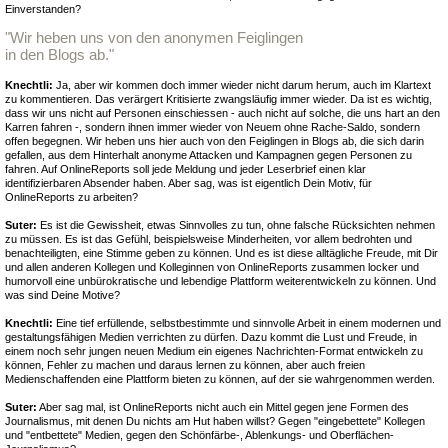
Einverstanden?
"Wir heben uns von den anonymen Feiglingen
in den Blogs ab."
Knechtli:
Ja, aber wir kommen doch immer wieder nicht darum herum, auch im Klartext
zu kommentieren. Das verärgert Kritisierte zwangsläufig immer wieder. Da ist es wichtig,
dass wir uns nicht auf Personen einschiessen - auch nicht auf solche, die uns hart an den
Karren fahren -, sondern ihnen immer wieder von Neuem ohne Rache-Saldo, sondern
offen begegnen. Wir heben uns hier auch von den Feiglingen in Blogs ab, die sich darin
gefallen, aus dem Hinterhalt anonyme Attacken und Kampagnen gegen Personen zu
fahren. Auf OnlineReports soll jede Meldung und jeder Leserbrief einen klar
identifizierbaren Absender haben. Aber sag, was ist eigentlich Dein Motiv, für
OnlineReports zu arbeiten?
Suter:
Es ist die Gewissheit, etwas Sinnvolles zu tun, ohne falsche Rücksichten nehmen
zu müssen. Es ist das Gefühl, beispielsweise Minderheiten, vor allem bedrohten und
benachteiligten, eine Stimme geben zu können. Und es ist diese alltägliche Freude, mit Dir
und allen anderen Kollegen und Kolleginnen von OnlineReports zusammen locker und
humorvoll eine unbürokratische und lebendige Plattform weiterentwickeln zu können. Und
was sind Deine Motive?
Knechtli:
Eine tief erfüllende, selbstbestimmte und sinnvolle Arbeit in einem modernen und
gestaltungsfähigen Medien verrichten zu dürfen. Dazu kommt die Lust und Freude, in
einem noch sehr jungen neuen Medium ein eigenes Nachrichten-Format entwickeln zu
können, Fehler zu machen und daraus lernen zu können, aber auch freien
Medienschaffenden eine Plattform bieten zu können, auf der sie wahrgenommen werden.
Suter:
Aber sag mal, ist OnlineReports nicht auch ein Mittel gegen jene Formen des
Journalismus, mit denen Du nichts am Hut haben willst? Gegen "eingebettete" Kollegen
und "entbettete" Medien, gegen den Schönfärbe-, Ablenkungs- und Oberflächen-