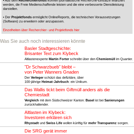
• Aus dem
Recherchierfonds
können journalistische Recherche-Einsätze finanziert
werden, die Freie Medienschaffende leisten und die eine verbesserte Dienstleistung
darstellen.
• Der
Projektfonds
ermöglicht OnlineReports, die technischen Voraussetzungen
(Software) zu erweitern oder anzupassen.
Einzelheiten über Recherchier- und Projektfonds hier
Was Sie auch noch interessieren könnte
Basler Stadtgeschichte:
Brisanter Text zum Klybeck
Altlastenexperte
Martin Forter
schreibt über den
Chemiemüll
im Quartier.
"Dr Schwarzbueb" bleibt –
von Peter Wanners Gnaden
Der
Verleger
schützt das defizitäre, über
100-jährige
Heimat-Jahrbuch
: ein Unikum.
Das Wallis tickt beim Giftmüll anders als die
Chemiestadt
Vergleich
mit dem Südschweizer Kanton:
Basel
ist bei
Sanierungen
zurückhaltender.
Altlasten im Klybeck:
Investoren erklären sich
Rhystadt
und
Swiss Life
wollen künftig für
mehr Transparenz
sorgen.
Die SRG gerät immer