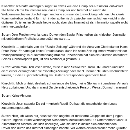
Knechtli:
Ich hatte anfänglich sogar so etwas wie eine Computer-Resistenz entwickelt.
Nie hätte ich mir träumen lassen, dass Computer und Internet so rasch die
Weltgemeinschaften durchdringen und eine so rasende Entwicklung nehmen. Die ideale
Kommunikation bestand für mich in der authentisch zwischenmenschlichen – nicht in der
digitalen. So ist es im Grunde heute noch, aber das Internet ist als Informationsquelle nicht
mehr wegzudenken.
Suter:
Dein Problem war ja, dass Du von den Basler Printmedien als kritischer Journalist
mit unbändigem Freiheitsdrang geächtet warst ...
Knechtli:
... jedenfalls von der "Basler Zeitung" während der Aera von Chefredaktor Hans
Peter Platz. Er hatte gar keine Freude daran, dass ich seine Zeitung immer wieder mit der
"Monopolstellung" in Zusammenhang brachte. Inzwischen hat sich die Situation entschärft:
Seit es OnlineReports gibt, ist das Monopol ja gefallen;-)
Suter:
Wenn man Dich lesen wollte, musste man Schweizer Radio DRS hören und sich
die "Berner Zeitung" oder die "SonntagsZeitung" oder die "Luzerner Neusten Nachrichten"
kaufen, für die Du jahrzehntelang als Basler Korrespondent gearbeitet hast.
Knechtli:
Mich umtrieb deshalb schon lange die Idee, meine Stories in irgendeiner Art aufs
Netz zu bringen. Und dann warst Du die entscheidende Person. Weisst Du noch, warum?
Suter:
Keine Ahnung.
Knechtli:
Jetzt stapelst Du tief – typisch Ruedi. Du hast die entscheidenden Leute
zusammengebracht.
Suter:
Nein, ich weiss nur, dass wir eine ungeheuer motivierte Gruppe mit dem jungen
Elektro-Ingenieur und Webdesigner Alessandro Medici und dem PR-Unternehmer Markus
Zimmermann bildeten, die sich überlegte, was sie sich in dieser sich anbahnenden
Revolution durch das Internet einbringen könnte. Wir wollten einfach wieder mehr Qualität