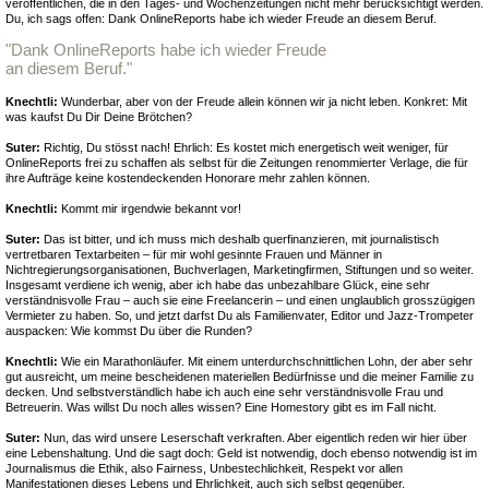
veröffentlichen, die in den Tages- und Wochenzeitungen nicht mehr berücksichtigt werden.
Du, ich sags offen: Dank OnlineReports habe ich wieder Freude an diesem Beruf.
"Dank OnlineReports habe ich wieder Freude
an diesem Beruf."
Knechtli:
Wunderbar, aber von der Freude allein können wir ja nicht leben. Konkret: Mit
was kaufst Du Dir Deine Brötchen?
Suter:
Richtig, Du stösst nach! Ehrlich: Es kostet mich energetisch weit weniger, für
OnlineReports frei zu schaffen als selbst für die Zeitungen renommierter Verlage, die für
ihre Aufträge keine kostendeckenden Honorare mehr zahlen können.
Knechtli:
Kommt mir irgendwie bekannt vor!
Suter:
Das ist bitter, und ich muss mich deshalb querfinanzieren, mit journalistisch
vertretbaren Textarbeiten – für mir wohl gesinnte Frauen und Männer in
Nichtregierungsorganisationen, Buchverlagen, Marketingfirmen, Stiftungen und so weiter.
Insgesamt verdiene ich wenig, aber ich habe das unbezahlbare Glück, eine sehr
verständnisvolle Frau – auch sie eine Freelancerin – und einen unglaublich grosszügigen
Vermieter zu haben. So, und jetzt darfst Du als Familienvater, Editor und Jazz-Trompeter
auspacken: Wie kommst Du über die Runden?
Knechtli:
Wie ein Marathonläufer. Mit einem unterdurchschnittlichen Lohn, der aber sehr
gut ausreicht, um meine bescheidenen materiellen Bedürfnisse und die meiner Familie zu
decken. Und selbstverständlich habe ich auch eine sehr verständnisvolle Frau und
Betreuerin. Was willst Du noch alles wissen? Eine Homestory gibt es im Fall nicht.
Suter:
Nun, das wird unsere Leserschaft verkraften. Aber eigentlich reden wir hier über
eine Lebenshaltung. Und die sagt doch: Geld ist notwendig, doch ebenso notwendig ist im
Journalismus die Ethik, also Fairness, Unbestechlichkeit, Respekt vor allen
Manifestationen dieses Lebens und Ehrlichkeit, auch sich selbst gegenüber.