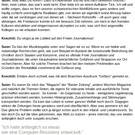
Suter:
Was willst Du hören? Dass ich Abenteuer suchte und mich beweisen musste?
Nein, mein Lieber, das war's wohl nicht. Eher leide ich an einem Aufklärer-Tick. Ich will und
wollte zeigen, dass es fern unserer schweizerischen Wohlfühlzone ganz andere und
häufig schlicht unerträgliche Realitäten gibt, von denen wir eigentlich keine Ahnung haben
oder die wir verdrängen und von denen wir – Stichwort Rohstoffe – oft auch ganz vital
abhängen. Als Freelancer konnte ich mir bewusst Zeit nehmen, um mich in den fremden
Kulturen einzuleben und einigermassen akzeptiert zu sein, was sich fest angestellte
Kollegen so nie erlauben konnten.
Knechtli:
Du singst ja ein Loblied auf den Freien Journalismus!
Suter:
Du bist der Musikbegabte unter uns! Sagen wir es so: Wenn es um heikle und
notwendige Recherchen geht, wie zum Beispiel im Ausland die existenzielle Bedrohung der
Urvölker durch Staaten und Konzerne, sind es oftmals Freie Journalisten und
Journalistinnen, die unter Inkaufnahme beträchtlicher Gefahren und Strapazen vor Ort
recherchieren. Aber für solche Themen brachen bei den meisten Printmedien aus
Gründen der Rentabilität zunehmend die Gefässe weg.
Knechtli:
Erkläre doch schnell, was mit dem Branchen-Ausdruck "Gefäss" gemeint ist.
Suter:
Es waren für mich das "Magazin" der "Basler Zeitung", andere Wochen-Magazine
und natürlich die Themen-Seiten, die eigens für relevante Inhalte und ausführliche Texte
geschaffen worden waren. So konnte – im Gegensatz zu heute - wenigstens regelmässig
präziser informiert werden, konnten Hintergründe, Zusammenhänge und Stimmungen
transportiert werden. Da kam das Leben in seiner ganzen Vielfalt noch durch. Dagegen
wirken die Zeitungen heute geradezu steril und oberflächlich. Aber was jammere ich da!
Das gleiche Problem stellte sich ja längst schon auch in den Inland- und Lokalressorts. So
bist doch Du auf die Idee gekommen, das Web zu nutzen – jenes Internet, das uns beiden
anfänglich doch sehr suspekt erschien.
"Ich hatte anfänglich so etwas
wie eine Computer-Resistenz entwickelt."