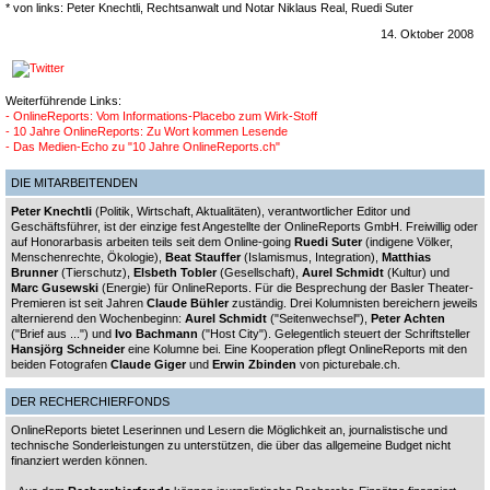
* von links: Peter Knechtli, Rechtsanwalt und Notar Niklaus Real, Ruedi Suter
14. Oktober 2008
Weiterführende Links:
- OnlineReports: Vom Informations-Placebo zum Wirk-Stoff
- 10 Jahre OnlineReports: Zu Wort kommen Lesende
- Das Medien-Echo zu "10 Jahre OnlineReports.ch"
DIE MITARBEITENDEN
Peter Knechtli
(Politik, Wirtschaft, Aktualitäten), verantwortlicher Editor und
Geschäftsführer, ist der einzige fest Angestellte der OnlineReports GmbH. Freiwillig oder
auf Honorarbasis arbeiten teils seit dem Online-going
Ruedi Suter
(indigene Völker,
Menschenrechte, Ökologie),
Beat Stauffer
(Islamismus, Integration),
Matthias
Brunner
(Tierschutz),
Elsbeth Tobler
(Gesellschaft),
Aurel Schmidt
(Kultur) und
Marc Gusewski
(Energie) für OnlineReports. Für die Besprechung der Basler Theater-
Premieren ist seit Jahren
Claude Bühler
zuständig. Drei Kolumnisten bereichern jeweils
alternierend den Wochenbeginn:
Aurel Schmidt
("Seitenwechsel"),
Peter Achten
("Brief aus ...") und
Ivo Bachmann
("Host City"). Gelegentlich steuert der Schriftsteller
Hansjörg Schneider
eine Kolumne bei. Eine Kooperation pflegt OnlineReports mit den
beiden Fotografen
Claude Giger
und
Erwin Zbinden
von picturebale.ch.
DER RECHERCHIERFONDS
OnlineReports bietet Leserinnen und Lesern die Möglichkeit an, journalistische und
technische Sonderleistungen zu unterstützen, die über das allgemeine Budget nicht
finanziert werden können.