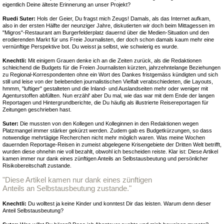
eigentlich Deine älteste Erinnerung an unser Projekt?
Ruedi Suter:
Hols der Geier, Du fragst mich Zeugs! Damals, als das Internet aufkam,
also in der ersten Hälfte der neunziger Jahre, diskutierten wir doch beim Mittagessen im
"Migros"-Restaurant am Burgerfelderplatz dauernd über die Medien-Situation und den
erodierenden Markt für uns Freie Journalisten, der doch schon damals kaum mehr eine
vernünftige Perspektive bot. Du weisst ja selbst, wie schwierig es wurde.
Knechtli:
Mit einigem Grauen denke ich an die Zeiten zurück, als die Redaktionen
schleichend die Budgets für die Freien Journalisten kürzten, jahrzehntelange Beziehungen
zu Regional-Korrespondenten ohne ein Wort des Dankes fristgemäss kündigten und sich
still und leise von der belebenden journalistischen Vielfalt verabschiedeten, die Layouts,
hmmm, "luftiger" gestalteten und die Inland- und Auslandseiten mehr oder weniger mit
Agenturstoffen abfüllten. Nun erzähl' aber Du mal, wie das war mit dem Ende der langen
Reportagen und Hintergrundberichte, die Du häufig als illustrierte Reisereportagen für
Zeitungen geschrieben hast.
Suter:
Die mussten von den Kollegen und Kolleginnen in den Redaktionen wegen
Platzmangel immer stärker gekürzt werden. Zudem gab es Budgetkürzungen, so dass
notwendige mehrtägige Recherchen nicht mehr möglich waren. Was meine Wochen
dauernden Reportage-Reisen in zumeist abgelegene Krisengebiete der Dritten Welt betrifft,
wurden diese ohnehin nie voll bezahlt, obwohl ich bescheiden reiste. Klar ist: Diese Artikel
kamen immer nur dank eines zünftigen Anteils an Selbstausbeutung und persönlicher
Risikobereitschaft zustande.
"Diese Artikel kamen nur dank eines zünftigen
Anteils an Selbstausbeutung zustande."
Knechtli:
Du wolltest ja keine Kinder und konntest Dir das leisten. Warum denn dieser
Anteil Selbstausbeutung?