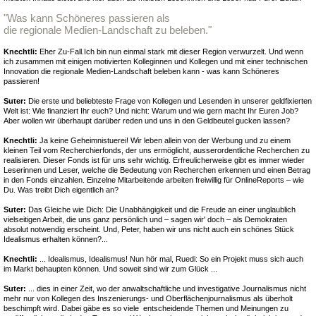
"Was kann Schöneres passieren als
die regionale Medien-Landschaft zu beleben."
Knechtli:
Eher Zu-Fall.Ich bin nun einmal stark mit dieser Region verwurzelt. Und wenn
ich zusammen mit einigen motivierten Kolleginnen und Kollegen und mit einer technischen
Innovation die regionale Medien-Landschaft beleben kann - was kann Schöneres
passieren!
Suter:
Die erste und beliebteste Frage von Kollegen und Lesenden in unserer geldfixierten
Welt ist: Wie finanziert Ihr euch? Und nicht: Warum und wie gern macht Ihr Euren Job?
Aber wollen wir überhaupt darüber reden und uns in den Geldbeutel gucken lassen?
Knechtli:
Ja keine Geheimnistuerei! Wir leben allein von der Werbung und zu einem
kleinen Teil vom Recherchierfonds, der uns ermöglicht, ausserordentliche Recherchen zu
realisieren. Dieser Fonds ist für uns sehr wichtig. Erfreulicherweise gibt es immer wieder
Leserinnen und Leser, welche die Bedeutung von Recherchen erkennen und einen Betrag
in den Fonds einzahlen. Einzelne Mitarbeitende arbeiten freiwillig für OnlineReports – wie
Du. Was treibt Dich eigentlich an?
Suter:
Das Gleiche wie Dich: Die Unabhängigkeit und die Freude an einer unglaublich
vielseitigen Arbeit, die uns ganz persönlich und – sagen wir' doch – als Demokraten
absolut notwendig erscheint. Und, Peter, haben wir uns nicht auch ein schönes Stück
Idealismus erhalten können?...
Knechtli:
... Idealismus, Idealismus! Nun hör mal, Ruedi: So ein Projekt muss sich auch
im Markt behaupten können. Und soweit sind wir zum Glück ...
Suter:
... dies in einer Zeit, wo der anwaltschaftliche und investigative Journalismus nicht
mehr nur von Kollegen des Inszenierungs- und Oberflächenjournalismus als überholt
beschimpft wird. Dabei gäbe es so viele entscheidende Themen und Meinungen zu