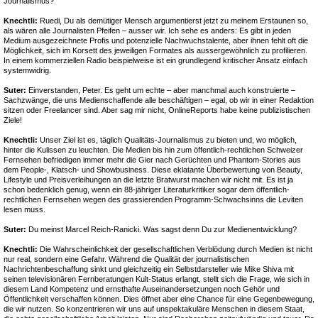
Journalismus?
Knechtli:
Ruedi, Du als demütiger Mensch argumentierst jetzt zu meinem Erstaunen so,
als wären alle Journalisten Pfeifen – ausser wir. Ich sehe es anders: Es gibt in jeden
Medium ausgezeichnete Profis und potenzielle Nachwuchstalente, aber ihnen fehlt oft die
Möglichkeit, sich im Korsett des jeweiligen Formates als aussergewöhnlich zu profilieren.
In einem kommerziellen Radio beispielweise ist ein grundlegend kritischer Ansatz einfach
systemwidrig.
Suter:
Einverstanden, Peter. Es geht um echte – aber manchmal auch konstruierte –
Sachzwänge, die uns Medienschaffende alle beschäftigen – egal, ob wir in einer Redaktion
sitzen oder Freelancer sind. Aber sag mir nicht, OnlineReports habe keine publizistischen
Ziele!
Knechtli:
Unser Ziel ist es, täglich Qualitäts-Journalismus zu bieten und, wo möglich,
hinter die Kulissen zu leuchten. Die Medien bis hin zum öffentlich-rechtlichen Schweizer
Fernsehen befriedigen immer mehr die Gier nach Gerüchten und Phantom-Stories aus
dem People-, Klatsch- und Showbusiness. Diese eklatante Überbewertung von Beauty,
Lifestyle und Preisverleihungen an die letzte Bratwurst machen wir nicht mit. Es ist ja
schon bedenklich genug, wenn ein 88-jähriger Literaturkritiker sogar dem öffentlich-
rechtlichen Fernsehen wegen des grassierenden Programm-Schwachsinns die Leviten
lesen muss.
Suter:
Du meinst Marcel Reich-Ranicki. Was sagst denn Du zur Medienentwicklung?
Knechtli:
Die Wahrscheinlichkeit der gesellschaftlichen Verblödung durch Medien ist nicht
nur real, sondern eine Gefahr. Während die Qualität der journalistischen
Nachrichtenbeschaffung sinkt und gleichzeitig ein Selbstdarsteller wie Mike Shiva mit
seinen televisionären Fernberatungen Kult-Status erlangt, stellt sich die Frage, wie sich in
diesem Land Kompetenz und ernsthafte Auseinandersetzungen noch Gehör und
Öffentlichkeit verschaffen können. Dies öffnet aber eine Chance für eine Gegenbewegung,
die wir nutzen. So konzentrieren wir uns auf unspektakuläre Menschen in diesem Staat,