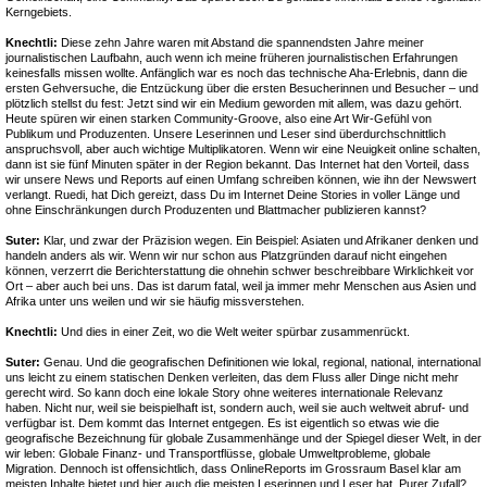
Kerngebiets.
Knechtli:
Diese zehn Jahre waren mit Abstand die spannendsten Jahre meiner
journalistischen Laufbahn, auch wenn ich meine früheren journalistischen Erfahrungen
keinesfalls missen wollte. Anfänglich war es noch das technische Aha-Erlebnis, dann die
ersten Gehversuche, die Entzückung über die ersten Besucherinnen und Besucher – und
plötzlich stellst du fest: Jetzt sind wir ein Medium geworden mit allem, was dazu gehört.
Heute spüren wir einen starken Community-Groove, also eine Art Wir-Gefühl von
Publikum und Produzenten. Unsere Leserinnen und Leser sind überdurchschnittlich
anspruchsvoll, aber auch wichtige Multiplikatoren. Wenn wir eine Neuigkeit online schalten,
dann ist sie fünf Minuten später in der Region bekannt. Das Internet hat den Vorteil, dass
wir unsere News und Reports auf einen Umfang schreiben können, wie ihn der Newswert
verlangt. Ruedi, hat Dich gereizt, dass Du im Internet Deine Stories in voller Länge und
ohne Einschränkungen durch Produzenten und Blattmacher publizieren kannst?
Suter:
Klar, und zwar der Präzision wegen. Ein Beispiel: Asiaten und Afrikaner denken und
handeln anders als wir. Wenn wir nur schon aus Platzgründen darauf nicht eingehen
können, verzerrt die Berichterstattung die ohnehin schwer beschreibbare Wirklichkeit vor
Ort – aber auch bei uns. Das ist darum fatal, weil ja immer mehr Menschen aus Asien und
Afrika unter uns weilen und wir sie häufig missverstehen.
Knechtli:
Und dies in einer Zeit, wo die Welt weiter spürbar zusammenrückt.
Suter:
Genau. Und die geografischen Definitionen wie lokal, regional, national, international
uns leicht zu einem statischen Denken verleiten, das dem Fluss aller Dinge nicht mehr
gerecht wird. So kann doch eine lokale Story ohne weiteres internationale Relevanz
haben. Nicht nur, weil sie beispielhaft ist, sondern auch, weil sie auch weltweit abruf- und
verfügbar ist. Dem kommt das Internet entgegen. Es ist eigentlich so etwas wie die
geografische Bezeichnung für globale Zusammenhänge und der Spiegel dieser Welt, in der
wir leben: Globale Finanz- und Transportflüsse, globale Umweltprobleme, globale
Migration. Dennoch ist offensichtlich, dass OnlineReports im Grossraum Basel klar am
meisten Inhalte bietet und hier auch die meisten Leserinnen und Leser hat. Purer Zufall?