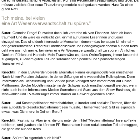
die echte gesellschaftliche Arbeit leisten. Nur sind Recherchen zeitaufwändig und teuer. Da
müsste vielleicht über neue Finanzierungsmodelle nachgedacht werden. Hast Du einen
guten Rat?
"Ich meine, bei vielen
eine Art Wesensverwandtschaft zu spüren."
Suter:
Gemeine Frage! Du weisst doch, ich verstehe nix von Finanzen. Aber ich kann
träumen! Und da wäre es vielleicht Zeit, einmal auf unsere Leserinnen und Leser
einzugehen. Das sind doch interessierte Menschen, denen – das behaupte ich einmal –
der gesellschaftliche Trend zur Oberflächlichkeit und Belanglosigkeit ebenso auf den Keks
geht wie uns. Ich meine, bei vielen eine Art Wesensverwandtschaft zu spüren. Ähnliches
Denken, Fühlen und Handeln. Mein Traum wäre es, dass OnlineReports, immer kostenfrei
zugänglich, zu einem guten Teil von solidarischen Spenden und Sponsorbeiträgen
finanziert wird.
Knechtli:
In den USA werden bereits alternative Finanzierungsmodelle von ernsthaften
Nachrichten-Portalen diskutiert, in denen Stiftungen eine wesentliche Rolle spielen. Denn
Information als Dienstleistung und Service public verlagert sich immer mehr auf Online-
Plattformen. Solche Modelle müssten in der Schweiz auch ernsthaft geprüft werden, wenn
nicht auch in den Informations-Medien Sternchen und Stars aus dem Show-Business, die
Misswahlen und TV-Wahrsager immer stärker an Gewicht gewinnen sollen ...
Suter:
... auf Kosten politischer, wirtschaftlicher, kultureller und sozialer Themen, über die
eine aufgeklärte Gesellschaft informiert sein müsste. Themenwechsel: Gibt es eigentlich
etwas, was Dich nervt in Deinem Beruf?
Knechtli:
Fast nichts. Aber jene, die uns unter dem Titel "Medienmitteilung" Inserat-Texte
schicken, und glauben, sie könnten PR-Botschaften in den redaktionellen Teil schmuggeln,
die gehn mir auf den Keks.
Suter:
Spürst Du eigentlich auch Neid?