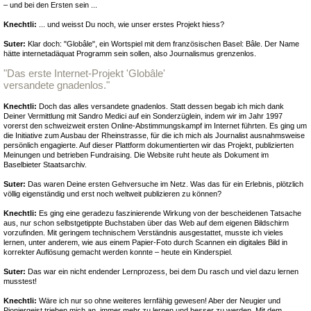
– und bei den Ersten sein ...
Knechtli:
... und weisst Du noch, wie unser erstes Projekt hiess?
Suter:
Klar doch: "Globâle", ein Wortspiel mit dem französischen Basel: Bâle. Der Name
hätte internetadäquat Programm sein sollen, also Journalismus grenzenlos.
"Das erste Internet-Projekt 'Globâle'
versandete gnadenlos."
Knechtli:
Doch das alles versandete gnadenlos. Statt dessen begab ich mich dank
Deiner Vermittlung mit Sandro Medici auf ein Sonderzüglein, indem wir im Jahr 1997
vorerst den schweizweit ersten Online-Abstimmungskampf im Internet führten. Es ging um
die Initiative zum Ausbau der Rheinstrasse, für die ich mich als Journalist ausnahmsweise
persönlich engagierte. Auf dieser Plattform dokumentierten wir das Projekt, publizierten
Meinungen und betrieben Fundraising. Die Website ruht heute als Dokument im
Baselbieter Staatsarchiv.
Suter:
Das waren Deine ersten Gehversuche im Netz. Was das für ein Erlebnis, plötzlich
völlig eigenständig und erst noch weltweit publizieren zu können?
Knechtli:
Es ging eine geradezu faszinierende Wirkung von der bescheidenen Tatsache
aus, nur schon selbstgetippte Buchstaben über das Web auf dem eigenen Bildschirm
vorzufinden. Mit geringem technischem Verständnis ausgestattet, musste ich vieles
lernen, unter anderem, wie aus einem Papier-Foto durch Scannen ein digitales Bild in
korrekter Auflösung gemacht werden konnte – heute ein Kinderspiel.
Suter:
Das war ein nicht endender Lernprozess, bei dem Du rasch und viel dazu lernen
musstest!
Knechtli:
Wäre ich nur so ohne weiteres lernfähig gewesen! Aber der Neugier und
Pioniergeist trieben mich an, immer mehr zu lernen und besser zu werden. Mit dem