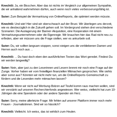
Knechtli:
Ja, ein Bisschen. Aber das ist nichts im Vergleich zur allgemeinen Sympathie,
die wir anhaltend wahrnehmen dürfen, auch wenn noch vieles verbesserungsfähig ist.
Suter:
Zum Beispiel die Vermarktung von OnlineReports, die optimiert werden müsste.
Knechtli:
Und wie! Hier sind wir oberschwach auf der Brust. Wir überlegen uns derzeit,
wie es diesbezüglich in die Zukunft gehen soll. Im Vordergrund stehen drei verschiedene
Szenarien: Die Auslagerung der Banner-Akquisition, eine Kooperation mit einem
Vermarktungsunternehmen oder die Eigenregie. Wir brauchen hier das Rad nicht neu zu
erfinden, aber wir müssen uns die Frage stellen, wer es ankurbeln soll.
Suter:
Du, wir sollten langsam stoppen, sonst steigen uns die verbliebenen Damen und
Herren auch noch aus ...
Knechtli:
... Du hast doch eben den ausführlichen Texten das Wort geredet. Findest Du
wir werden langweilig?
Suter:
Nein, aber just zu den Leserinnen und Lesern brennt mir noch eine Frage auf der
Zunge. Vorher haben wir vom freiwilligen finanziellen Mitmachen gesprochen. Wie siehts
aber sonst aus? Könnten wir nicht mehr tun, um die OnlineReports-Gemeinschaft zu
fördern und die Lesenden mehr mitmachen lassen?
Knechtli:
Wenn wir nicht auf Werbung-Bolzen auf Teufel komm raus machen wollen, sind
wir verstärkt auf unseren Recherchierfonds angewiesen. Wer weiss, vielleicht hat zum 10-
Jährigen die eine Spenderin oder der andere Spender ein Herz.
Suter:
Sorry, meine allerletzte Frage: Mir fehlen auf unserer Plattform immer noch mehr
Frauen - Journalistinnen. Sind wir so hässlich?
Knechtli:
Vielleicht. Ich weiss, das ist wirklich zum Heulen.