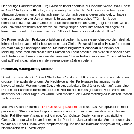
Der heutige Parteipräsident Jürg Grossen findet ebenfalls nur lobende Worte. Was Christ
in Basel-Stadt geschafft habe, sei grossartig. Sie habe die Partei in einer schwierigen
Situation übernommen und danach einen Erfolg nach dem anderen gelandet. Er habe in
den vergangenen vier Jahren eng mit ihr zusammengearbeitet. "Für mich ist es
sonnenklar, dass sie auch andere Funktionen übernehmen kann", sagt Grossen. Ob es
das Fraktionspräsidium sein werde, sei zum jetztigen Zeitpunkt schwer zu sagen; es
kämen auch andere Personen infrage: "Aber ich traue es ihr auf jeden Fall zu."
Die Frage nach dem Fraktionspräsidium sei bisher nicht an sie gerichtet worden, deshalb
könne sie diese auch nicht beantworten, sagt Christ. Es sei sicher eine Herausforderung,
die man sich gut überlegen müsse. Sie betont zugleich: "Grundsätzlich bin ich der
Meinung, dass man innerhalb einer Fraktion als Team arbeitet und nicht Nein sagen sollte
zu Arbeiten, die übernommen werden müssen." In der Politik müsse man "maximal flexibel
und agil" sein, das habe sie in den vergangenen Jahren gelernt.
Pekerman, Baumgartner, Sieber?
So oder so wird die GLP Basel-Stadt ohne Christ zurechtkommen müssen und steht vor
grossen Herausforderungen. Die Nachfolge an der Parteispitze hat angesichts der
bevorstehenden Wahlen kaum Zeit, sich einzuarbeiten. So drängt es sich auf, dass eine
Person die Funktion übernimmt, die den Polit-Betrieb bereits gut kennt. Auch Stimmen
innerhalb der Partei sagen, es würde Sinn machen, ein Grossratsmitglied in diesen Posten
zu befördern.
Wie etwa Bülent Pekerman.
Der Grossratspräsident
schliesst das Parteipräsidium nicht
per se aus. "Wenn die Findungskommission auf mich zukommt, werde ich mir das auf
jeden Fall überlegen", sagt er auf Anfrage. Als höchster Basler kennt er das tägliche
Geschäft so gut wie niemand sonst in der Partei. Im Januar gibt er das Amt turnusgemäss
wieder ab. Er hat zudem Wahlkampferfahrung und half als Kandidat erfolgreich mit, Christs
Nationalratssitz zu verteidigen.