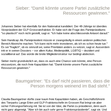
Sieber: "Damit könnte unsere Partei zusätzliche
Ressourcen gewinnen."
Johannes Sieber hat ebenfalls für den Nationalrat kandidiert. Der 48-Jährige ist überdies
Vizepräsident der GLP-Grossratsfraktion. Er habe sich die Frage des Parteipräsidiums
"so plastisch" noch nicht gestellt, sagt er. "Ich habe keine abschliessende Antwort darauf."
Sein Handicap: Als Parteipräsident müsste er zwangsläufig in einem anderen politischen
Bereich Abstriche machen: "Ich kann nicht mehr investieren, als ich es schon heute tue."
Es sei "fraglich", ob es sinnvoll sei, seine Prioritäten anders zu setzen, sagt er. Ausserdem
tritt er in seinen Dossiers – vor allem Kultur, Medienpolitik, LGBTIQ – dezidiert und
sozialliberal auf. Das würde die breite Mitgliederstruktur nur bedingt abdecken.
Sieber merkt grundsätzlich an, dass es auch eine Chance sein könnte, eine Person
einzusetzen, die noch freie Kapazitäten hat: "Damit könnte unsere Partei zusätzliche
Ressourcen gewinnen."
Baumgartner: "Es darf nicht passieren, dass die
Person morgens weinend im Bad steht."
Claudia Baumgartner dürfte zwar kaum freie Kapazitäten haben, als Geschäftsführerin
des Tierparks Lange Erlen und GLP-Fraktionschefin im Grossen Rat bringt sie aber
sicher Führungserfahrung mit. Sie ist von der Idee, die Partei zu präsidieren, denn auch
nicht ganz abgeneigt. "Aber ich bin auch sehr gerne Fraktionspräsidentin", sagt sie. Und