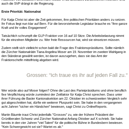
auch die SVP drängt in die Regierung.
Erste Priorität: Nationalrat
Für Katja Christ ist aber die Zeit gekommen, ihre politischen Prioritäten anders zu setzen.
Ihr Fokus liegt nun klar auf Bern. Für die bevorstehende Legislatur brauche es "ihre ganze
Kraft und ihr volles Engagement".
Tatsächlich schrumpft die GLP-Fraktion von 16 auf 10 Sitze. Die Arbeitsbelastung nimmt
für die einzelnen Mitglieder zu. Wer freie Ressourcen hat, wird sie einsetzen müssen.
Zudem stellt sich vielleicht schon bald die Frage des Fraktionspräsidiums. Sollte nämlich
die Zürcher Nationalrätin Tiana Angelina Moser am 19. November im zweiten Wahlgang in
den Ständerat gewählt werden, ist davon auszugehen, dass sie das Amt der
Fraktionschefin mittelfristig abgeben wird.
Grossen: "Ich traue es ihr auf jeden Fall zu."
Wer würde also auf Moser folgen? Ohne die Last des Parteipräsidiums und ohne beruflich
fixe Verpflichtung würde zumindest der Zeitfaktor für Katja Christ sprechen. Dass unter
ihrer Führung die Basler Kantonalsektion am 22. Oktober im schweizweiten Vergleich sehr
gut abgeschnitten hat, dürfte ein weiterer Pluspunkt sein. Sie habe in den vergangenen
acht Jahren "sicher ein Händchen" bewiesen, sagt Christ zu OnlineReports.
Martin Bäumle traut Christ jedenfalls "Grosses" zu, wie der frühere Präsident der
Grünliberalen Schweiz und Zürcher Nationalrat Anfang Oktober auf X schrieb. Sie habe
bereits in den vier Jahren "viel Talent" für die politische Bühne in Bundesbern bewiesen.
"Kein Schwergewicht sei sie? Wartet es ab."