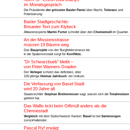
im Monatsgespräch
Die Präsidentin
der grössten Basler Partei
über Macht,
Toleranz
und
Polarisierung.
Basler Stadtgeschichte:
Brisanter Text zum Klybeck
Altlastenexperte
Martin Forter
schreibt über den
Chemiemüll
im Quartier.
An der Missionsstrasse
müssen 19 Bäume weg
Das
Bauprojekt
von der Burgfelderstrasse bis
in die Spalenvorstadt sorgt für
Konflikte.
"Dr Schwarzbueb" bleibt –
von Peter Wanners Gnaden
Der
Verleger
schützt das defizitäre, über
100-jährige
Heimat-Jahrbuch
: ein Unikum.
Die Verfassung von Basel-Stadt
wird 20 Jahre alt
Staatsrechtler
Stephan Breitenmoser
sagt, warum sich die
Totalrevision
gelohnt hat.
Das Wallis tickt beim Giftmüll anders als die
Chemiestadt
Vergleich
mit dem Südschweizer Kanton:
Basel
ist bei
Sanierungen
zurückhaltender.
Pascal Ryf erwägt