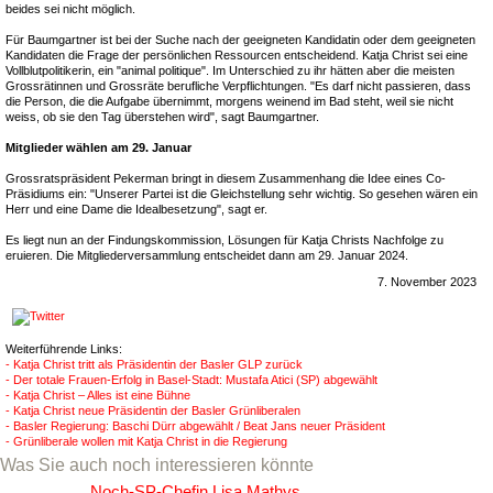
beides sei nicht möglich.
Für Baumgartner ist bei der Suche nach der geeigneten Kandidatin oder dem geeigneten
Kandidaten die Frage der persönlichen Ressourcen entscheidend. Katja Christ sei eine
Vollblutpolitikerin, ein "animal politique". Im Unterschied zu ihr hätten aber die meisten
Grossrätinnen und Grossräte berufliche Verpflichtungen. "Es darf nicht passieren, dass
die Person, die die Aufgabe übernimmt, morgens weinend im Bad steht, weil sie nicht
weiss, ob sie den Tag überstehen wird", sagt Baumgartner.
Mitglieder wählen am 29. Januar
Grossratspräsident Pekerman bringt in diesem Zusammenhang die Idee eines Co-
Präsidiums ein: "Unserer Partei ist die Gleichstellung sehr wichtig. So gesehen wären ein
Herr und eine Dame die Idealbesetzung", sagt er.
Es liegt nun an der Findungskommission, Lösungen für Katja Christs Nachfolge zu
eruieren. Die Mitgliederversammlung entscheidet dann am 29. Januar 2024.
7. November 2023
Weiterführende Links:
- Katja Christ tritt als Präsidentin der Basler GLP zurück
- Der totale Frauen-Erfolg in Basel-Stadt: Mustafa Atici (SP) abgewählt
- Katja Christ – Alles ist eine Bühne
- Katja Christ neue Präsidentin der Basler Grünliberalen
- Basler Regierung: Baschi Dürr abgewählt / Beat Jans neuer Präsident
- Grünliberale wollen mit Katja Christ in die Regierung
Was Sie auch noch interessieren könnte
Noch-SP-Chefin Lisa Mathys