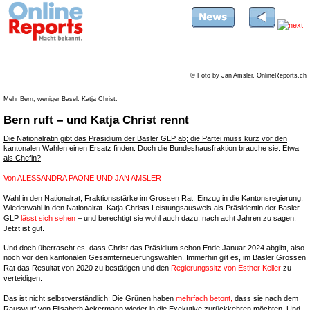
© Foto by Jan Amsler, OnlineReports.ch
Mehr Bern, weniger Basel: Katja Christ.
Bern ruft – und Katja Christ rennt
Die Nationalrätin gibt das Präsidium der Basler GLP ab; die Partei muss kurz vor den
kantonalen Wahlen einen Ersatz finden. Doch die Bundeshausfraktion brauche sie. Etwa
als Chefin?
Von
ALESSANDRA PAONE UND JAN AMSLER
Wahl in den Nationalrat, Fraktionsstärke im Grossen Rat, Einzug in die Kantonsregierung,
Wiederwahl in den Nationalrat. Katja Christs Leistungsausweis als Präsidentin der Basler
GLP
lässt sich sehen
– und berechtigt sie wohl auch dazu, nach acht Jahren zu sagen:
Jetzt ist gut.
Und doch überrascht es, dass Christ das Präsidium schon Ende Januar 2024 abgibt, also
noch vor den kantonalen Gesamterneuerungswahlen. Immerhin gilt es, im Basler Grossen
Rat das Resultat von 2020 zu bestätigen und den
Regierungssitz von Esther Keller
zu
verteidigen.
Das ist nicht selbstverständlich: Die Grünen haben
mehrfach betont,
dass sie nach dem
Rauswurf von Elisabeth Ackermann wieder in die Exekutive zurückkehren möchten. Und