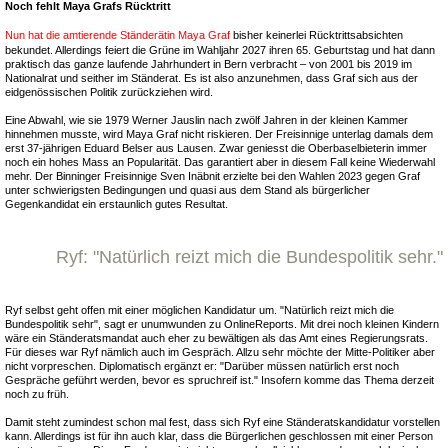
Noch fehlt Maya Grafs Rücktritt
Nun hat die amtierende Ständerätin Maya Graf
bisher keinerlei Rücktrittsabsichten
bekundet. Allerdings feiert die Grüne im Wahljahr 2027 ihren 65. Geburtstag und hat dann
praktisch das ganze laufende Jahrhundert in Bern verbracht – von 2001 bis 2019 im
Nationalrat und seither im Ständerat. Es ist also anzunehmen, dass Graf sich aus der
eidgenössischen Politik zurückziehen wird.
Eine Abwahl, wie sie 1979 Werner Jauslin nach zwölf Jahren in der kleinen Kammer
hinnehmen musste, wird Maya Graf nicht riskieren. Der Freisinnige unterlag damals dem
erst 37-jährigen Eduard Belser aus Lausen. Zwar geniesst die Oberbaselbieterin immer
noch ein hohes Mass an Popularität. Das garantiert aber in diesem Fall keine Wiederwahl
mehr. Der Binninger Freisinnige Sven Inäbnit erzielte bei den Wahlen 2023 gegen Graf
unter schwierigsten Bedingungen und quasi aus dem Stand als bürgerlicher
Gegenkandidat ein erstaunlich gutes Resultat.
Ryf: "Natürlich reizt mich die Bundespolitik sehr."
Ryf selbst geht offen mit einer möglichen Kandidatur um. "Natürlich reizt mich die
Bundespolitik sehr", sagt er unumwunden zu OnlineReports. Mit drei noch kleinen Kindern
wäre ein Ständeratsmandat auch eher zu bewältigen als das Amt eines Regierungsrats.
Für dieses war Ryf nämlich auch im Gespräch. Allzu sehr möchte der Mitte-Politiker aber
nicht vorpreschen. Diplomatisch ergänzt er: "Darüber müssen natürlich erst noch
Gespräche geführt werden, bevor es spruchreif ist." Insofern komme das Thema derzeit
noch zu früh.
Damit steht zumindest schon mal fest, dass sich Ryf eine Ständeratskandidatur vorstellen
kann. Allerdings ist für ihn auch klar, dass die Bürgerlichen geschlossen mit einer Person