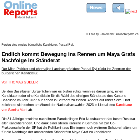
© Foto by Jan Amsler, OnlineReports.ch
Fordert eine einzige bürgerliche Kandidatur: Pascal Ryf.
Endlich kommt Bewegung ins Rennen um Maya Grafs
Nachfolge im Ständerat
Der Mitte-Politiker und ehemalige Landratspräsident Pascal Ryf rückt ins Zentrum der
bürgerlichen Kandidatur.
Von
THOMAS GUBLER
Bei den Baselbieter Bürgerlichen war es bisher ruhig, wenn es darum ging, einen
Kandidaten oder eine Kandidatin für die Wahl des einzigen Ständerats des Kantons
Baselland im Jahr 2027 nur schon in Betracht zu ziehen. Anders auf linker Seite. Dort
zeichnete sich schon am Abend der Nationalratswahlen 2023 in Liestal eine
Kandidatur
von Samira Marti
ab.
Die 31-Jährige erreichte nach ihrem Parteikollegen Eric Nussbaumer das beste Resultat
aller Kandidierenden. Und dank einer steilen Karriere in Bern bis hin zur Co-
Fraktionschefin der SP hat die Politikerin aus Binningen noch weiteren Schub erhalten, um
für die Nachfolge der amtierenden Ständerätin Maya Graf zu kandidieren.