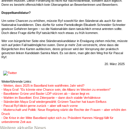
antreten müssen. Diese Forderung ist nicht nur nachvollziehbar, sondern auch logisch.
Denn es besteht offensichtlich kein Überangebot an Bewerberinnen und Bewerbern.
Doppelkandidatur?
Um seine Chancen zu erhöhen, müsste Ryf sowohl für den Ständerat als auch für den
Nationalrat kandidieren. Dies dürfte für seine Parteikollegin Elisabeth Schneider-Schneiter
gewisse Gefahren bergen – so die Nationalrätin dann tatsächlich erneut antreten sollte.
Doch diese Frage dürfte Ryf tatsächlich noch etwas zu früh kommen.
Wer von bürgerlicher Seite eine Ständeratskandidatur in Erwägung ziehen möchte, müsste
sich auf jeden Fall baldmöglichst outen. Denn je mehr Zeit verstreicht, ohne dass die
Bürgerlichen ihre Karten aufdecken, desto grösser wird der Vorsprung der praktisch
gesetzten linken Kandidatin Samira Marti. Es sei denn, man gibt den Weg frei für Pascal
Ryf.
20. März 2025
Weiterführende Links:
- Wetten, dass 2025 in Baselland kein wahlfreies Jahr wird?
- Maya Graf: "Es könnte eine Chance sein, die Allianz im Westen zu erweitern"
- Baselbieter Grüne und Basler LDP stürzen ab – daran liegt es
- Wahlen im Baselbiet: Erst Zitterpartie – dann doch stabile Verhältnisse
- Ständerätin Maya Graf wiedergewählt: Grünen-Taucher hat kaum Einfluss
- Pascal Ryf blickt gerne zurück – aber will nach vorne
- Mutterschaft und Politik: Neue Regelung stärkt die Rechte der Frauen – aber erhöht den
Druck
- Die Krise in der Mitte Baselland spitzt sich zu: Präsident Hannes Hänggi fällt für
unbestimmte Zeit aus
Weitere aktuelle News