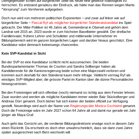
Demgegenüber schien auf bürgerlicher Seite bis heute eine gewisse Ratlosigkeit zu
herrschen. Es entstand geradezu der Eindruck, als hätte man das Rennen wegen Martis
"Vorsprung" zum Vornherein aufgegeben.
Doch nun wird von mehreren politischen Exponenten – und zwar auf linker wie auf
bürgerlicher Seite –
Pascal Ryf als möglicher bürgerlicher Ständeratskandidat
ins Spiel
gebracht. Der Mitte-Politiker ist 46 Jahre alt, Gemeinderat in Oberwil und gehört dem
Landrat seit 2015 an. 2023 wurde er zum höchsten Baselbieter gewählt. Der dreifache
Familienvater, frühere Lehrer und Schulleiter und mittlerweile Unternehmer im
Bildungsbereich wird im ganzen bürgerlichen Lager und darüber hinaus geschätzt. Eine
Kandidatur wäre demnach keineswegs chancenlos.
Kein SVP-Kandidat in Sicht
Bei der SVP ist eine Kandidatur schlicht nicht auszumachen. Die beiden
Bundesparlamentarier Thomas de Courten und Sandra Sollberger haben als
Kandidierende für die Kantonsregierung beide schon eine Majorzwahl verloren und
kommen auch deshalb für den Ständerat kaum mehr infrage. Vielleicht vermag Ryf als
einstiges SVP-Mitglied aber, die grösste Partei im Kanton über die dünne Personaldecke
hinwegzutrösten.
Bei den Freisinnigen will sich offenbar (noch) niemand so richtig aus dem Fenster lehnen.
Zwar wurden und werden als mögliche Kandidaten immer wieder Balz Stückelberger und
Andreas Dürr genannt. Doch bisher hat sich keiner der beiden offiziell zur Verfügung
gestellt. Neuerdings wird auch der Name von
Regierungsrätin Monica Gschwind
genannt.
Doch die Freisinnige wäre im Jahr 2027 schon 64 Jahre alt und damit nur gerade ein Jahr
jünger als Maya Graf.
Auch geht das Gerücht um, die verdiente Bildungsdirektorin erwäge noch in diesem Jahr
einen Rücktritt. Da erscheint es doch eher unwahrscheinlich, dass sie dann zwei Jahre
später ausgerechnet nach Bern wechseln will.