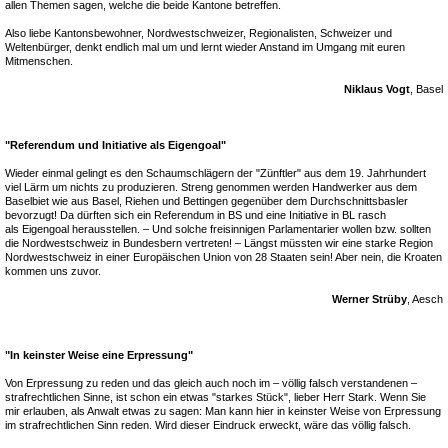
allen Themen sagen, welche die beide Kantone betreffen.
Also liebe Kantonsbewohner, Nordwestschweizer, Regionalisten, Schweizer und
Weltenbürger, denkt endlich mal um und lernt wieder Anstand im Umgang mit euren
Mitmenschen.
Niklaus Vogt
, Basel
"Referendum und Initiative als Eigengoal"
Wieder einmal gelingt es den Schaumschlägern der "Zünftler" aus dem 19. Jahrhundert
viel Lärm um nichts zu produzieren. Streng genommen werden Handwerker aus dem
Baselbiet wie aus Basel, Riehen und Bettingen gegenüber dem Durchschnittsbasler
bevorzugt! Da dürften sich ein Referendum in BS und eine Initiative in BL rasch
als Eigengoal herausstellen. – Und solche freisinnigen Parlamentarier wollen bzw. sollten
die Nordwestschweiz in Bundesbern vertreten! – Längst müssten wir eine starke Region
Nordwestschweiz in einer Europäischen Union von 28 Staaten sein! Aber nein, die Kroaten
kommen uns zuvor.
Werner Strüby
, Aesch
"In keinster Weise eine Erpressung"
Von Erpressung zu reden und das gleich auch noch im – völlig falsch verstandenen –
strafrechtlichen Sinne, ist schon ein etwas "starkes Stück", lieber Herr Stark. Wenn Sie
mir erlauben, als Anwalt etwas zu sagen: Man kann hier in keinster Weise von Erpressung
im strafrechtlichen Sinn reden. Wird dieser Eindruck erweckt, wäre das völlig falsch.