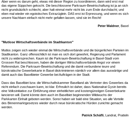
Aber wenn es darum geht, etwas mit dieser Region zu koordinieren, dann wird erst mal
das eigene Süppchen gekocht. Die beschlossene Parkraum-Bewirtschaftung ist ja an sich
nicht grundsätzlich schlecht, aber halt einmal mehr nicht bis zum Ende durchdacht; und
eben mal wieder ein egoistisches Extrazüglein. DAS erst ist Erpressung, und wenn es sich
unsere Nachbarn einfach nicht mehr gefallen lassen, sind sie im Recht!
Peter Waldner
, Basel
"Mutlose Wirtschaftsverbände im Stadtkanton"
Mutlos zeigen sich wieder einmal die Wirtschaftsverbände und die bürgerlichen Parteien im
Stadtkanton. Ganz offensichtlich ist man es sich dort gewohnt, Regierung und Parlament
nicht zu widersprechen. Kaum ist die Parkraum-Bewirtschaftung in Basel-Stadt vom
Grossen Rat beschlossen, haben die dortigen Wirtschaftsverbände Angst vor einem
Referendum. Die Parkraum-Bewirtschaftung und die damit verbundene teure und
bürokratische Gewerbekarte in Basel diskriminieren nämlich vor allem das auswärtige und
damit auch das Baselbieter Gewerbe bei Aufträgen in der Stadt.
Dass das Baselbiet bzw. die Wirtschaftskammer Baselland als Vertreter des Gewerbes da
nicht einfach zuschauen kann, ist klar. Erfreulich ist daher, dass Nationalrat Gysin bereits
eine Volksinitiative zur Einführung einer einheitlichen und kostengünstigen Gewerbekarte
lancieren will. Damit könnte dem auch im Baselbiet beginnenden Wildwuchs der
Parkkarten Einhalt geboten werden. Sonst haben wir bald eine Situation, wo alle Vorteile
des Binnenmarktgesetzes wieder durch neue bürokratische Hürden zunichte gemacht
werden.
Patrick Schäfli
, Landrat, Pratteln