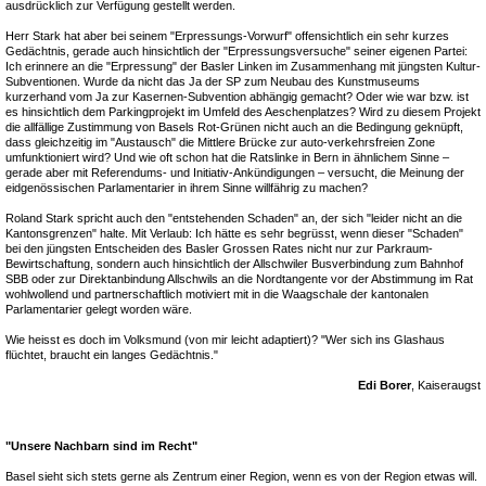
ausdrücklich zur Verfügung gestellt werden.
Herr Stark hat aber bei seinem "Erpressungs-Vorwurf" offensichtlich ein sehr kurzes
Gedächtnis, gerade auch hinsichtlich der "Erpressungsversuche" seiner eigenen Partei:
Ich erinnere an die "Erpressung" der Basler Linken im Zusammenhang mit jüngsten Kultur-
Subventionen. Wurde da nicht das Ja der SP zum Neubau des Kunstmuseums
kurzerhand vom Ja zur Kasernen-Subvention abhängig gemacht? Oder wie war bzw. ist
es hinsichtlich dem Parkingprojekt im Umfeld des Aeschenplatzes? Wird zu diesem Projekt
die allfällige Zustimmung von Basels Rot-Grünen nicht auch an die Bedingung geknüpft,
dass gleichzeitig im "Austausch" die Mittlere Brücke zur auto-verkehrsfreien Zone
umfunktioniert wird? Und wie oft schon hat die Ratslinke in Bern in ähnlichem Sinne –
gerade aber mit Referendums- und Initiativ-Ankündigungen – versucht, die Meinung der
eidgenössischen Parlamentarier in ihrem Sinne willfährig zu machen?
Roland Stark spricht auch den "entstehenden Schaden" an, der sich "leider nicht an die
Kantonsgrenzen" halte. Mit Verlaub: Ich hätte es sehr begrüsst, wenn dieser "Schaden"
bei den jüngsten Entscheiden des Basler Grossen Rates nicht nur zur Parkraum-
Bewirtschaftung, sondern auch hinsichtlich der Allschwiler Busverbindung zum Bahnhof
SBB oder zur Direktanbindung Allschwils an die Nordtangente vor der Abstimmung im Rat
wohlwollend und partnerschaftlich motiviert mit in die Waagschale der kantonalen
Parlamentarier gelegt worden wäre.
Wie heisst es doch im Volksmund (von mir leicht adaptiert)? "Wer sich ins Glashaus
flüchtet, braucht ein langes Gedächtnis."
Edi Borer
, Kaiseraugst
"Unsere Nachbarn sind im Recht"
Basel sieht sich stets gerne als Zentrum einer Region, wenn es von der Region etwas will.