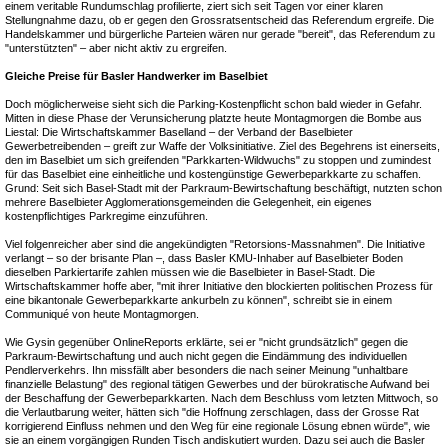
einem veritable Rundumschlag profilierte, ziert sich seit Tagen vor einer klaren
Stellungnahme dazu, ob er gegen den Grossratsentscheid das Referendum ergreife. Die
Handelskammer und bürgerliche Parteien wären nur gerade "bereit", das Referendum zu
"unterstützten" – aber nicht aktiv zu ergreifen.
Gleiche Preise für Basler Handwerker im Baselbiet
Doch möglicherweise sieht sich die Parking-Kostenpflicht schon bald wieder in Gefahr.
Mitten in diese Phase der Verunsicherung platzte heute Montagmorgen die Bombe aus
Liestal: Die Wirtschaftskammer Baselland – der Verband der Baselbieter
Gewerbetreibenden – greift zur Waffe der Volksinitiative. Ziel des Begehrens ist einerseits,
den im Baselbiet um sich greifenden "Parkkarten-Wildwuchs" zu stoppen und zumindest
für das Baselbiet eine einheitliche und kostengünstige Gewerbeparkkarte zu schaffen.
Grund: Seit sich Basel-Stadt mit der Parkraum-Bewirtschaftung beschäftigt, nutzten schon
mehrere Baselbieter Agglomerationsgemeinden die Gelegenheit, ein eigenes
kostenpflichtiges Parkregime einzuführen.
Viel folgenreicher aber sind die angekündigten "Retorsions-Massnahmen". Die Initiative
verlangt – so der brisante Plan –, dass Basler KMU-Inhaber auf Baselbieter Boden
dieselben Parkiertarife zahlen müssen wie die Baselbieter in Basel-Stadt. Die
Wirtschaftskammer hoffe aber, "mit ihrer Initiative den blockierten politischen Prozess für
eine bikantonale Gewerbeparkkarte ankurbeln zu können", schreibt sie in einem
Communiqué von heute Montagmorgen.
Wie Gysin gegenüber OnlineReports erklärte, sei er "nicht grundsätzlich" gegen die
Parkraum-Bewirtschaftung und auch nicht gegen die Eindämmung des individuellen
Pendlerverkehrs. Ihn missfällt aber besonders die nach seiner Meinung "unhaltbare
finanzielle Belastung" des regional tätigen Gewerbes und der bürokratische Aufwand bei
der Beschaffung der Gewerbeparkkarten. Nach dem Beschluss vom letzten Mittwoch, so
die Verlautbarung weiter, hätten sich "die Hoffnung zerschlagen, dass der Grosse Rat
korrigierend Einfluss nehmen und den Weg für eine regionale Lösung ebnen würde", wie
sie an einem vorgängigen Runden Tisch andiskutiert wurden. Dazu sei auch die Basler