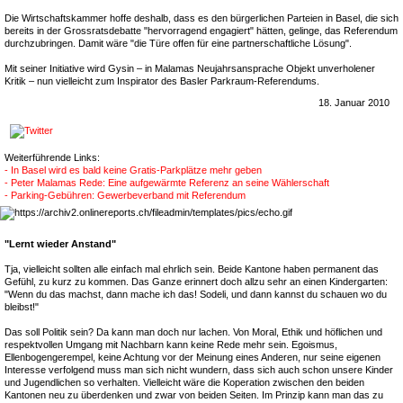
Die Wirtschaftskammer hoffe deshalb, dass es den bürgerlichen Parteien in Basel, die sich
bereits in der Grossratsdebatte "hervorragend engagiert" hätten, gelinge, das Referendum
durchzubringen. Damit wäre "die Türe offen für eine partnerschaftliche Lösung".
Mit seiner Initiative wird Gysin – in Malamas Neujahrsansprache Objekt unverholener
Kritik – nun vielleicht zum Inspirator des Basler Parkraum-Referendums.
18. Januar 2010
Weiterführende Links:
- In Basel wird es bald keine Gratis-Parkplätze mehr geben
- Peter Malamas Rede: Eine aufgewärmte Referenz an seine Wählerschaft
- Parking-Gebühren: Gewerbeverband mit Referendum
"Lernt wieder Anstand"
Tja, vielleicht sollten alle einfach mal ehrlich sein. Beide Kantone haben permanent das
Gefühl, zu kurz zu kommen. Das Ganze erinnert doch allzu sehr an einen Kindergarten:
"Wenn du das machst, dann mache ich das! Sodeli, und dann kannst du schauen wo du
bleibst!"
Das soll Politik sein? Da kann man doch nur lachen. Von Moral, Ethik und höflichen und
respektvollen Umgang mit Nachbarn kann keine Rede mehr sein. Egoismus,
Ellenbogengerempel, keine Achtung vor der Meinung eines Anderen, nur seine eigenen
Interesse verfolgend muss man sich nicht wundern, dass sich auch schon unsere Kinder
und Jugendlichen so verhalten. Vielleicht wäre die Koperation zwischen den beiden
Kantonen neu zu überdenken und zwar von beiden Seiten. Im Prinzip kann man das zu