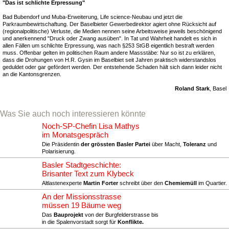
"Das ist schlichte Erpressung"
Bad Bubendorf und Muba-Erweiterung, Life science-Neubau und jetzt die
Parkraumbewirtschaftung. Der Baselbieter Gewerbedirektor agiert ohne Rücksicht auf
(regionalpolitische) Verluste, die Medien nennen seine Arbeitsweise jeweils beschönigend
und anerkennend "Druck oder Zwang ausüben". In Tat und Wahrheit handelt es sich in
allen Fällen um schlichte Erpressung, was nach §253 StGB eigentlich bestraft werden
muss. Offenbar gelten im politischen Raum andere Massstäbe: Nur so ist zu erklären,
dass die Drohungen von H.R. Gysin im Baselbiet seit Jahren praktisch widerstandslos
geduldet oder gar gefördert werden. Der entstehende Schaden hält sich dann leider nicht
an die Kantonsgrenzen.
Roland Stark
, Basel
Was Sie auch noch interessieren könnte
Noch-SP-Chefin Lisa Mathys
im Monatsgespräch
Die Präsidentin
der grössten Basler Partei
über Macht,
Toleranz
und
Polarisierung.
Basler Stadtgeschichte:
Brisanter Text zum Klybeck
Altlastenexperte
Martin Forter
schreibt über den
Chemiemüll
im Quartier.
An der Missionsstrasse
müssen 19 Bäume weg
Das
Bauprojekt
von der Burgfelderstrasse bis
in die Spalenvorstadt sorgt für
Konflikte.