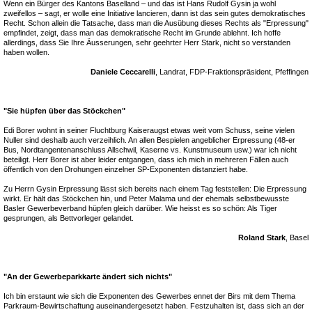
Wenn ein Bürger des Kantons Baselland – und das ist Hans Rudolf Gysin ja wohl
zweifellos – sagt, er wolle eine Initiative lancieren, dann ist das sein gutes demokratisches
Recht. Schon allein die Tatsache, dass man die Ausübung dieses Rechts als "Erpressung"
empfindet, zeigt, dass man das demokratische Recht im Grunde ablehnt. Ich hoffe
allerdings, dass Sie Ihre Äusserungen, sehr geehrter Herr Stark, nicht so verstanden
haben wollen.
Daniele Ceccarelli
, Landrat, FDP-Fraktionspräsident, Pfeffingen
"Sie hüpfen über das Stöckchen"
Edi Borer wohnt in seiner Fluchtburg Kaiseraugst etwas weit vom Schuss, seine vielen
Nuller sind deshalb auch verzeihlich. An allen Bespielen angeblicher Erpressung (48-er
Bus, Nordtangentenanschluss Allschwil, Kaserne vs. Kunstmuseum usw.) war ich nicht
beteiligt. Herr Borer ist aber leider entgangen, dass ich mich in mehreren Fällen auch
öffentlich von den Drohungen einzelner SP-Exponenten distanziert habe.
Zu Herrn Gysin Erpressung lässt sich bereits nach einem Tag feststellen: Die Erpressung
wirkt. Er hält das Stöckchen hin, und Peter Malama und der ehemals selbstbewusste
Basler Gewerbeverband hüpfen gleich darüber. Wie heisst es so schön: Als Tiger
gesprungen, als Bettvorleger gelandet.
Roland Stark
, Basel
"An der Gewerbeparkkarte ändert sich nichts"
Ich bin erstaunt wie sich die Exponenten des Gewerbes ennet der Birs mit dem Thema
Parkraum-Bewirtschaftung auseinandergesetzt haben. Festzuhalten ist, dass sich an der