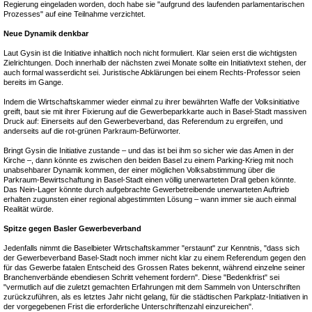
Regierung eingeladen worden, doch habe sie "aufgrund des laufenden parlamentarischen
Prozesses" auf eine Teilnahme verzichtet.
Neue Dynamik denkbar
Laut Gysin ist die Initiative inhaltlich noch nicht formuliert. Klar seien erst die wichtigsten
Zielrichtungen. Doch innerhalb der nächsten zwei Monate sollte ein Initiativtext stehen, der
auch formal wasserdicht sei. Juristische Abklärungen bei einem Rechts-Professor seien
bereits im Gange.
Indem die Wirtschaftskammer wieder einmal zu ihrer bewährten Waffe der Volksinitiative
greift, baut sie mit ihrer Fixierung auf die Gewerbeparkkarte auch in Basel-Stadt massiven
Druck auf: Einerseits auf den Gewerbeverband, das Referendum zu ergreifen, und
anderseits auf die rot-grünen Parkraum-Befürworter.
Bringt Gysin die Initiative zustande – und das ist bei ihm so sicher wie das Amen in der
Kirche –, dann könnte es zwischen den beiden Basel zu einem Parking-Krieg mit noch
unabsehbarer Dynamik kommen, der einer möglichen Volksabstimmung über die
Parkraum-Bewirtschaftung in Basel-Stadt einen völlig unerwarteten Drall geben könnte.
Das Nein-Lager könnte durch aufgebrachte Gewerbetreibende unerwarteten Auftrieb
erhalten zugunsten einer regional abgestimmten Lösung – wann immer sie auch einmal
Realität würde.
Spitze gegen Basler Gewerbeverband
Jedenfalls nimmt die Baselbieter Wirtschaftskammer "erstaunt" zur Kenntnis, "dass sich
der Gewerbeverband Basel-Stadt noch immer nicht klar zu einem Referendum gegen den
für das Gewerbe fatalen Entscheid des Grossen Rates bekennt, während einzelne seiner
Branchenverbände ebendiesen Schritt vehement fordern". Diese "Bedenkfrist" sei
"vermutlich auf die zuletzt gemachten Erfahrungen mit dem Sammeln von Unterschriften
zurückzuführen, als es letztes Jahr nicht gelang, für die städtischen Parkplatz-Initiativen in
der vorgegebenen Frist die erforderliche Unterschriftenzahl einzureichen".