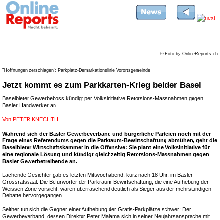
© Foto by OnlineReports.ch
"Hoffnungen zerschlagen": Parkplatz-Demarkationslinie Vorortsgemeinde
Jetzt kommt es zum Parkkarten-Krieg beider Basel
Baselbieter Gewerbeboss kündigt per Volksinitiative Retorsions-Massnahmen gegen
Basler Handwerker an
Von
PETER KNECHTLI
Während sich der Basler Gewerbeverband und bürgerliche Parteien noch mit der
Frage eines Referendums gegen die Parkraum-Bewirtschaftung abmühen, geht die
Baselbieter Wirtschaftskammer in die Offensive: Sie plant eine Volksinitiative für
eine regionale Lösung und kündigt gleichzeitig Retorsions-Massnahmen gegen
Basler Gewerbetreibende an.
Lachende Gesichter gab es letzten Mittwochabend, kurz nach 18 Uhr, im Basler
Grossratssaal: Die Befürworter der Parkraum-Bewirtschaftung, die eine Aufhebung der
Weissen Zone vorsieht, waren überraschend deutlich als Sieger aus der mehrstündigen
Debatte hervorgegangen.
Seither tun sich die Gegner einer Aufhebung der Gratis-Parkplätze schwer: Der
Gewerbeverband, dessen Direktor Peter Malama sich in seiner Neujahrsansprache mit