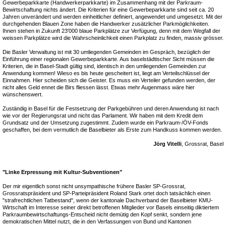
Gewerbeparkkarte (Handwerkerparkkarte) im Zusammenhang mit der Parkraum-
Bewirtschaftung nichts ändert. Die Kriterien für eine Gewerbeparkkarte sind seit ca. 20
Jahren unverändert und werden einheitlicher definiert, angewendet und umgesetzt. Mit der
durchgehenden Blauen Zone haben die Handwerker zusätzlicher Parkmöglichkeiten.
Ihnen stehen in Zukunft 23'000 blaue Parkplätze zur Verfügung, denn mit dem Wegfall der
weissen Parkplätze wird die Wahrscheinlichkeit einen Parkplatz zu finden, massiv grösser.
Die Basler Verwaltung ist mit 30 umliegenden Gemeinden im Gespräch, bezüglich der
Einführung einer regionalen Gewerbeparkkarte. Aus baselstädtischer Sicht müssen die
Kriterien, die in Basel-Stadt gültig sind, identisch in den umliegenden Gemeinden zur
Anwendung kommen! Wieso es bis heute gescheitert ist, liegt am Verteilschlüssel der
Einnahmen. Hier scheiden sich die Geister. Es muss ein Verteiler gefunden werden, der
nicht alles Geld ennet die Birs fliessen lässt. Etwas mehr Augenmass wäre hier
wünschenswert.
Zuständig in Basel für die Festsetzung der Parkgebühren und deren Anwendung ist nach
wie vor der Regierungsrat und nicht das Parlament. Wir haben mit dem Kredit dem
Grundsatz und der Umsetzung zugestimmt. Zudem wurde ein Parkraum-/ÖV-Fonds
geschaffen, bei dem vermutlich die Baselbieter als Erste zum Handkuss kommen werden.
Jörg Vitelli
, Grossrat, Basel
"Linke Erpressung mit Kultur-Subventionen"
Der mir eigentlich sonst nicht unsympathische frühere Basler SP-Grossrat,
Grossratspräsident und SP-Parteipräsident Roland Stark ortet doch tatsächlich einen
"strafrechtlichen Tatbestand", wenn der kantonale Dachverband der Baselbieter KMU-
Wirtschaft im Interesse seiner direkt betroffenen Mitglieder vor Basels einseitig diktiertem
Parkraumbewirtschaftungs-Entscheid nicht demütig den Kopf senkt, sondern jene
demokratischen Mittel nutzt, die in den Verfassungen von Bund und Kantonen