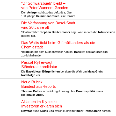
"Dr Schwarzbueb" bleibt –
von Peter Wanners Gnaden
Der
Verleger
schützt das defizitäre, über
100-jährige
Heimat-Jahrbuch
: ein Unikum.
Die Verfassung von Basel-Stadt
wird 20 Jahre alt
Staatsrechtler
Stephan Breitenmoser
sagt, warum sich die
Totalrevision
gelohnt hat.
Das Wallis tickt beim Giftmüll anders als die
Chemiestadt
Vergleich
mit dem Südschweizer Kanton:
Basel
ist bei
Sanierungen
zurückhaltender.
Pascal Ryf erwägt
Ständeratskandidatur
Die
Baselbieter Bürgerlichen
bereiten die Wahl um
Maya Grafs
Nachfolge
vor.
Neue Rubrik:
BundeshausReports
Thomas Dähler
schreibt regelmässig über
Bundespolitik
– aus
regionaler Optik.
Altlasten im Klybeck:
Investoren erklären sich
Rhystadt
und
Swiss Life
wollen künftig für
mehr Transparenz
sorgen.