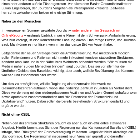
einen oder anderen auf die Füsse getreten. Vor allem dem Basler Gesundheitsdirektor
Lukas Engelberger, der Jourdans Vorgehen als intransparent kritisierte. Zeitweise
herrschte zwischen den beiden eine eisige Stimmung.
Näher zu den Menschen
Im vergangenen Sommer gewährte Jourdan –
unter anderem im Gespräch mit
OnlineReports
– erstmals Einblick in seine Pläne mit dem Schwerpunkt Ambulantisierung.
Was nun vorliegt, ist eine konkretisierte Fassung davon. Das fertige Puzzle, wie Jourdan
sagt. Man könne es nur lösen, wenn man das ganze Bild vor Augen habe.
Leitgedanke der neuen Strategie bleibt die Ambulantisierung. Wo medizinisch möglich,
sollen Patientinnen und Patienten nicht mehr in kostenintensiven stationären Strukturen,
sondern ambulant und in der Nähe ihres Wohnorts behandelt werden. "Wir müssen die
Medizin näher zu den Menschen bringen", sagt Jourdan. Das sei vor allem für die
ländlichen Gebiete des Baselbiets wichtig, aber auch, weil die Bevölkerung des Kantons
wachse und zunehmend älter werde.
Um dies zu ermöglichen, will die Regierung ein dezentrales Netzwerk mit
Gesundheitszentren aufbauen, wobei das bisherige Zentrum in Laufen als Vorbild dient.
Diese werden eng mit den niedergelassenen Ärztinnen und Ärzten, Gemeinschaftspraxen
sowie Apotheken zusammenarbeiten und "die Potenziale der Telemedizin und
Digitalisierung" nutzen. Dabei sollen die bereits bestehenden Strukturen gestärkt und
ergänzt werden.
Nicht ohne KSBL
Neben den dezentralen Strukturen braucht es aber auch ein effizientes stationäres
Angebot. Hierfür kommt aus Sicht der Regierung nur das Kantonsspital Baselland (KSBL)
infrage, "das Rückgrat" der Grundversorgung im Kanton. Ungeklärt bleibt allerdings die
Standortfrage. Die Regierung hat insgesamt neun Varianten geprüft und daraufhin