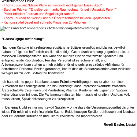
Weiterführende Links:
- Thomi Jourdan: "Meine Pläne richten sich nicht gegen Basel-Stadt"
- Stephan Fricker: "Engelberger macht Raumschutz für sein Unispital. Punkt."
- Politik kritisiert Jourdan und Engelberger scharf
- Thomi Jourdan hat keine Lust auf Überraschungen bei den Spitalbauten
- Kantonsspital Baselland schreibt Minus von 25 Millionen
"Grosszügige Abfindung"
Nachdem Kantone jahrzehntelang zusätzliche Spitäler grundlos und planlos bewilligt
haben, erfolgt nun hoffentlich endlich die nötige Gesundschrumpfung gegenüber diesen
massiven Überkapazitäten. Ich wünsche mir hier eine schweizweite Spitalliste und
entsprechende Koordination. Für das Personal ist es schmerzhaft, und
Arbeitsplatzverluste stehen an. Ich plädiere für eine sehr grosszügige Abfindung für
betroffenes Personal. Ehrlich gerechnet, kostet dies die Steuerzahlenden aber vielleicht
weniger als zu viele Spitäler zu finanzieren.
Ich habe nichts gegen Krankenkassen-Prämienverbilligungen, es ist aber nur eine
Subvention mit Steuergeldern. Ich bin überzeugt, dass Interessenkonflikte zwischen
Ärzteschaft-Vertreterinnen und -Vertretern, Pharma, Kantonen als Eigner von Spitäler
keine Lösungen bringen. Die Parlamente müssten hier massiv eingreifen. Und das Volk
muss lernen, Spitalschliessungen zu akzeptieren.
In Dänemark gibt es nur noch zwölf Spitäler – ohne dass die Versorgungsqualität darunter
leidet. Für mich eine rein finanzielle Sache: Beide heutigen Spitäler schliessen und Neubau,
oder Bruderholz schliessen und Liestal erweitern und modernisieren.
Ruedi Basler
, Liestal