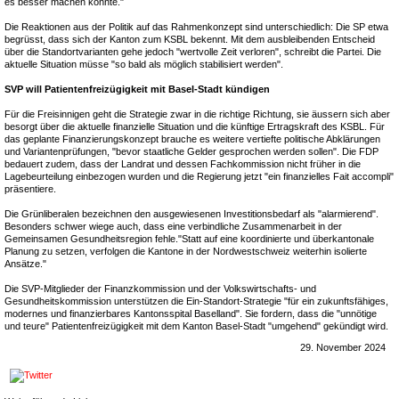
es besser machen könnte."
Die Reaktionen aus der Politik auf das Rahmenkonzept sind unterschiedlich: Die SP etwa
begrüsst, dass sich der Kanton zum KSBL bekennt. Mit dem ausbleibenden Entscheid
über die Standortvarianten gehe jedoch "wertvolle Zeit verloren", schreibt die Partei. Die
aktuelle Situation müsse "so bald als möglich stabilisiert werden".
SVP will Patientenfreizügigkeit mit Basel-Stadt kündigen
Für die Freisinnigen geht die Strategie zwar in die richtige Richtung, sie äussern sich aber
besorgt über die aktuelle finanzielle Situation und die künftige Ertragskraft des KSBL. Für
das geplante Finanzierungskonzept brauche es weitere vertiefte politische Abklärungen
und Variantenprüfungen, "bevor staatliche Gelder gesprochen werden sollen". Die FDP
bedauert zudem, dass der Landrat und dessen Fachkommission nicht früher in die
Lagebeurteilung einbezogen wurden und die Regierung jetzt "ein finanzielles Fait accompli"
präsentiere.
Die Grünliberalen bezeichnen den ausgewiesenen Investitionsbedarf als "alarmierend".
Besonders schwer wiege auch, dass eine verbindliche Zusammenarbeit in der
Gemeinsamen Gesundheitsregion fehle."Statt auf eine koordinierte und überkantonale
Planung zu setzen, verfolgen die Kantone in der Nordwestschweiz weiterhin isolierte
Ansätze."
Die SVP-Mitglieder der Finanzkommission und der Volkswirtschafts- und
Gesundheitskommission unterstützen die Ein-Standort-Strategie "für ein zukunftsfähiges,
modernes und finanzierbares Kantonsspital Baselland". Sie fordern, dass die "unnötige
und teure" Patientenfreizügigkeit mit dem Kanton Basel-Stadt "umgehend" gekündigt wird.
29. November 2024