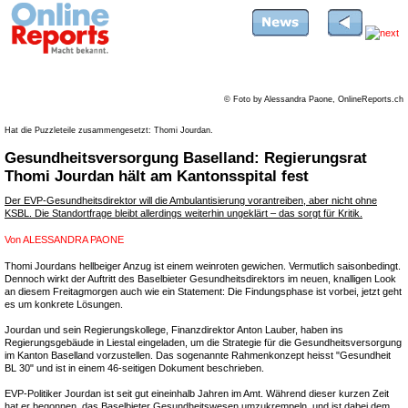
© Foto by Alessandra Paone, OnlineReports.ch
Hat die Puzzleteile zusammengesetzt: Thomi Jourdan.
Gesundheitsversorgung Baselland: Regierungsrat
Thomi Jourdan hält am Kantonsspital fest
Der EVP-Gesundheitsdirektor will die Ambulantisierung vorantreiben, aber nicht ohne
KSBL. Die Standortfrage bleibt allerdings weiterhin ungeklärt – das sorgt für Kritik.
Von
ALESSANDRA PAONE
Thomi Jourdans hellbeiger Anzug ist einem weinroten gewichen. Vermutlich saisonbedingt.
Dennoch wirkt der Auftritt des Baselbieter Gesundheitsdirektors im neuen, knalligen Look
an diesem Freitagmorgen auch wie ein Statement: Die Findungsphase ist vorbei, jetzt geht
es um konkrete Lösungen.
Jourdan und sein Regierungskollege, Finanzdirektor Anton Lauber, haben ins
Regierungsgebäude in Liestal eingeladen, um die Strategie für die Gesundheitsversorgung
im Kanton Baselland vorzustellen. Das sogenannte Rahmenkonzept heisst "Gesundheit
BL 30" und ist in einem 46-seitigen Dokument beschrieben.
EVP-Politiker Jourdan ist seit gut eineinhalb Jahren im Amt. Während dieser kurzen Zeit
hat er begonnen, das Baselbieter Gesundheitswesen umzukrempeln, und ist dabei dem