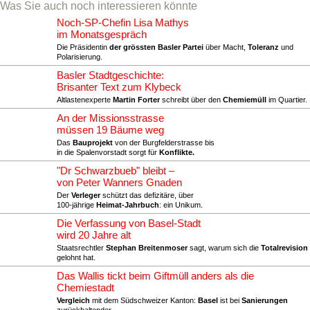
Was Sie auch noch interessieren könnte
Noch-SP-Chefin Lisa Mathys
im Monatsgespräch
Die Präsidentin
der grössten Basler Partei
über Macht,
Toleranz
und
Polarisierung.
Basler Stadtgeschichte:
Brisanter Text zum Klybeck
Altlastenexperte
Martin Forter
schreibt über den
Chemiemüll
im Quartier.
An der Missionsstrasse
müssen 19 Bäume weg
Das
Bauprojekt
von der Burgfelderstrasse bis
in die Spalenvorstadt sorgt für
Konflikte.
"Dr Schwarzbueb" bleibt –
von Peter Wanners Gnaden
Der
Verleger
schützt das defizitäre, über
100-jährige
Heimat-Jahrbuch
: ein Unikum.
Die Verfassung von Basel-Stadt
wird 20 Jahre alt
Staatsrechtler
Stephan Breitenmoser
sagt, warum sich die
Totalrevision
gelohnt hat.
Das Wallis tickt beim Giftmüll anders als die
Chemiestadt
Vergleich
mit dem Südschweizer Kanton:
Basel
ist bei
Sanierungen