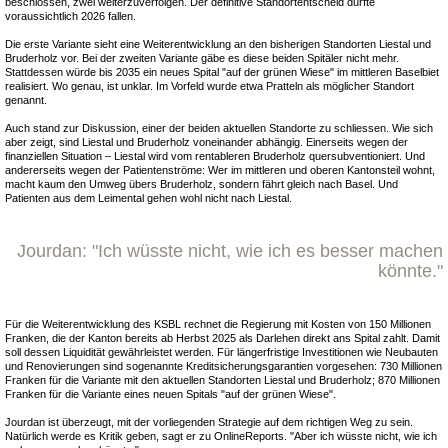
beschlossen, zwei weiterzuverfolgen. Der definitive Standortentscheid dürfte
voraussichtlich 2026 fallen.
Die erste Variante sieht eine Weiterentwicklung an den bisherigen Standorten Liestal und
Bruderholz vor. Bei der zweiten Variante gäbe es diese beiden Spitäler nicht mehr.
Stattdessen würde bis 2035 ein neues Spital "auf der grünen Wiese" im mittleren Baselbiet
realisiert. Wo genau, ist unklar. Im Vorfeld wurde etwa Pratteln als möglicher Standort
genannt.
Auch stand zur Diskussion, einer der beiden aktuellen Standorte zu schliessen. Wie sich
aber zeigt, sind Liestal und Bruderholz voneinander abhängig. Einerseits wegen der
finanziellen Situation – Liestal wird vom rentableren Bruderholz quersubventioniert. Und
andererseits wegen der Patientenströme: Wer im mittleren und oberen Kantonsteil wohnt,
macht kaum den Umweg übers Bruderholz, sondern fährt gleich nach Basel. Und
Patienten aus dem Leimental gehen wohl nicht nach Liestal.
Jourdan: "Ich wüsste nicht, wie ich es besser machen
könnte."
Für die Weiterentwicklung des KSBL rechnet die Regierung mit Kosten von 150 Millionen
Franken, die der Kanton bereits ab Herbst 2025 als Darlehen direkt ans Spital zahlt. Damit
soll dessen Liquidität gewährleistet werden. Für längerfristige Investitionen wie Neubauten
und Renovierungen sind sogenannte Kreditsicherungsgarantien vorgesehen: 730 Millionen
Franken für die Variante mit den aktuellen Standorten Liestal und Bruderholz; 870 Millionen
Franken für die Variante eines neuen Spitals "auf der grünen Wiese".
Jourdan ist überzeugt, mit der vorliegenden Strategie auf dem richtigen Weg zu sein.
Natürlich werde es Kritik geben, sagt er zu OnlineReports. "Aber ich wüsste nicht, wie ich