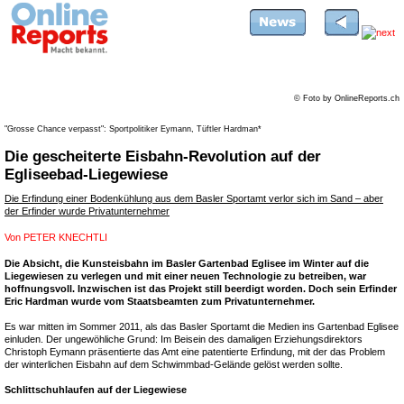
© Foto by OnlineReports.ch
"Grosse Chance verpasst": Sportpolitiker Eymann, Tüftler Hardman*
Die gescheiterte Eisbahn-Revolution auf der
Egliseebad-Liegewiese
Die Erfindung einer Bodenkühlung aus dem Basler Sportamt verlor sich im Sand – aber
der Erfinder wurde Privatunternehmer
Von
PETER KNECHTLI
Die Absicht, die Kunsteisbahn im Basler Gartenbad Eglisee im Winter auf die
Liegewiesen zu verlegen und mit einer neuen Technologie zu betreiben, war
hoffnungsvoll. Inzwischen ist das Projekt still beerdigt worden. Doch sein Erfinder
Eric Hardman wurde vom Staatsbeamten zum Privatunternehmer.
Es war mitten im Sommer 2011, als das Basler Sportamt die Medien ins Gartenbad Eglisee
einluden. Der ungewöhliche Grund: Im Beisein des damaligen Erziehungsdirektors
Christoph Eymann präsentierte das Amt eine patentierte Erfindung, mit der das Problem
der winterlichen Eisbahn auf dem Schwimmbad-Gelände gelöst werden sollte.
Schlittschuhlaufen auf der Liegewiese