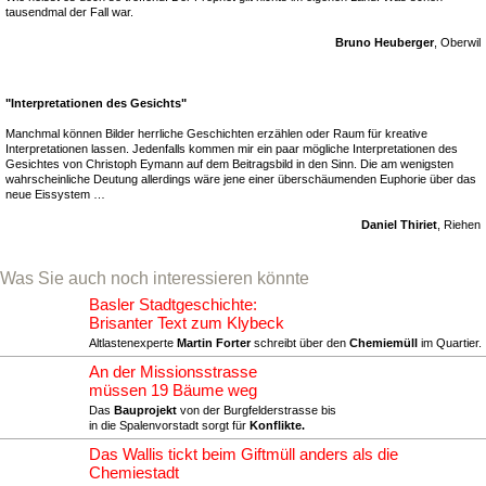
tausendmal der Fall war.
Bruno Heuberger
, Oberwil
"Interpretationen des Gesichts"
Manchmal können Bilder herrliche Geschichten erzählen oder Raum für kreative
Interpretationen lassen. Jedenfalls kommen mir ein paar mögliche Interpretationen des
Gesichtes von Christoph Eymann auf dem Beitragsbild in den Sinn. Die am wenigsten
wahrscheinliche Deutung allerdings wäre jene einer überschäumenden Euphorie über das
neue Eissystem …
Daniel Thiriet
, Riehen
Was Sie auch noch interessieren könnte
Basler Stadtgeschichte:
Brisanter Text zum Klybeck
Altlastenexperte
Martin Forter
schreibt über den
Chemiemüll
im Quartier.
An der Missionsstrasse
müssen 19 Bäume weg
Das
Bauprojekt
von der Burgfelderstrasse bis
in die Spalenvorstadt sorgt für
Konflikte.
Das Wallis tickt beim Giftmüll anders als die
Chemiestadt