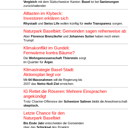
Vergleich
mit dem Südschweizer Kanton:
Basel
ist bei
Sanierungen
zurückhaltender.
Altlasten im Klybeck:
Investoren erklären sich
Rhystadt
und
Swiss Life
wollen künftig für
mehr Transparenz
sorgen.
Naturpark Baselbiet: Gemeinden sagen reihenweise ab
Aber
Florence Brenzikofer
und
Johannes Sutter
haben noch einen
Trumpf.
Klimakonflikt im Gundeli:
Fernwärme kontra Bäume?
Die
Wohngenossenschaft Thierstein
sorgt
im Quartier für
Ärger.
Klimastrategie Basel-Stadt:
Aktionsplan liegt vor
Mit
64 Massnahmen
will die Regierung bis
2037 das
Netto-Null-Ziel
erreichen.
IG Rettet die Röseren: Mehrere Einsprachen
angekündigt
Trotz Charme-Offensive der
Schweizer Salinen
bleibt die Anwohnerschaft
skeptisch.
Letzte Chance für den
Naturpark Baselbiet
Bis Ende Jahr
entscheiden die Gemeinden
über das
Schicksal
des Projekts.