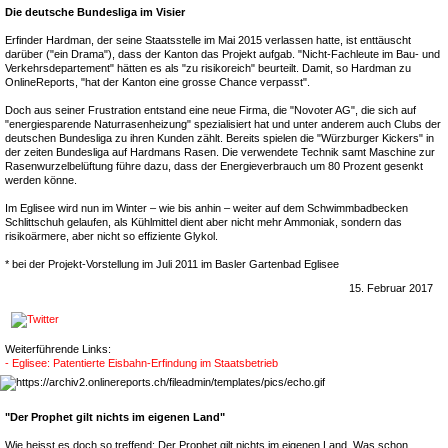
Die deutsche Bundesliga im Visier
Erfinder Hardman, der seine Staatsstelle im Mai 2015 verlassen hatte, ist enttäuscht
darüber ("ein Drama"), dass der Kanton das Projekt aufgab. "Nicht-Fachleute im Bau- und
Verkehrsdepartement" hätten es als "zu risikoreich" beurteilt. Damit, so Hardman zu
OnlineReports, "hat der Kanton eine grosse Chance verpasst".
Doch aus seiner Frustration entstand eine neue Firma, die "Novoter AG", die sich auf
"energiesparende Naturrasenheizung" spezialisiert hat und unter anderem auch Clubs der
deutschen Bundesliga zu ihren Kunden zählt. Bereits spielen die "Würzburger Kickers" in
der zeiten Bundesliga auf Hardmans Rasen. Die verwendete Technik samt Maschine zur
Rasenwurzelbelüftung führe dazu, dass der Energieverbrauch um 80 Prozent gesenkt
werden könne.
Im Eglisee wird nun im Winter – wie bis anhin – weiter auf dem Schwimmbadbecken
Schlittschuh gelaufen, als Kühlmittel dient aber nicht mehr Ammoniak, sondern das
risikoärmere, aber nicht so effiziente Glykol.
* bei der Projekt-Vorstellung im Juli 2011 im Basler Gartenbad Eglisee
15. Februar 2017
Weiterführende Links:
- Eglisee: Patentierte Eisbahn-Erfindung im Staatsbetrieb
"Der Prophet gilt nichts im eigenen Land"
Wie heisst es doch so treffend: Der Prophet gilt nichts im eigenen Land. Was schon