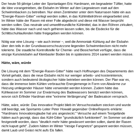
Der heute 56-jährige Leiter der Sportanlagen Eric Hardmann, ein begnadeter Tüftler, hatte
die Idee vorangetrieben, die Eisbahn im Winter auf den Liegewiesen statt auf den
Schwimmbacken zu betreiben. Nur einen Zentimeter unter dem Naturrasen hätte ein aus
"Energie-Rasen-Gitter" verlegt werden sollen, in das Kühlmittelröhren eingearbeitet sind.
Im Winter hätte der Rasen mit einer Folie abgedeckt und diese mit Wasser besprüht
werden sollen. Das neutrale und umweltfreundliche Kühlmittel, das in den Röhren zirkuliert,
hätte das Wasser nach und nach gefrieren lassen sollen, bis die Eisdecke für die
Schlittschuhlaufenden hätte freigegeben werden können.
Nötig war eine Lösung – wie auch immer –, weil die Ammoniak-Kühlung auf der Eisbahn
über den teils in der Grundwasserschsutzzone liegenden Schwimmbecken nicht mehr
tolerierte. Die staatliche Kontrollstelle für Chemie- und Biosicherheit verfügte, dass die
einzige Kunsteisbahn auf Kleinbasler Boden bis in spätestens 2014 saniert werden müsse.
Hätte, wäre, würde
Die Lösung mit dem "Energie-Rasen-Gitter" hätte nach Hoffnungen des Departements den
Vorteil gehabt, dass die neue Eisbahn nicht nur weniger arbeits- und kostenintensiv,
sondern auch bedeutend ökologischer hätte betrieben werden können. Der Plan war es,
dass die immense beim Kühlen verbrauchte Energiemenge in Form von Abwärme zur
Heizung umliegender Häuser hätte verwendet werden können. Zudem hätte das
Kühlwasser im Sommer zur Erwärmung des Badewassers benützt werden können,
wovon sich Erfinder Hardman eine "extreme Verlängerung" der Badesaison versprach.
Hätte, wäre, würde: Das innovative Projekt blieb im Versuchsstadium stecken und wurde
still beerdigt, wie Sportamts-Leiter Peter Howald gegenüber OnlineReports erklärte:
"Hardmans Innovationsglaube hat uns angesteckt." Versuche auf einem Testgelände
hätten auch gezeigt, dass das Kühl-Gitter "grundsätzlich funktioniert". Im Sommer sei aber
festgestellt worden, dass "deutlich mehr hätte gewässert werden sollen, damit der Rasen
nicht kaputt geht". Zudem hätten im Winter "riesige Fangnetze" gespannt werden müssen,
damit Laub und Geäst nicht aufs Eis fallen.