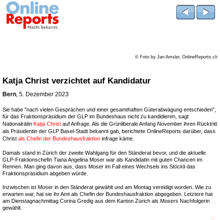
© Foto by Jan Amsler, OnlineReports.ch
Katja Christ verzichtet auf Kandidatur
Bern
, 5. Dezember 2023
Sie habe "nach vielen Gesprächen und einer gesamthaften Güterabwägung entschieden",
für das Fraktionspräsidium der GLP im Bundeshaus nicht zu kandidieren, sagt
Nationalrätin
Katja Christ
auf Anfrage. Als die Grünliberale Anfang November ihren Rücktritt
als Präsidentin der GLP Basel-Stadt bekannt gab, berichtete OnlineReports darüber, dass
Christ
als Chefin der Bundeshausfraktion
infrage käme.
Damals stand in Zürich der zweite Wahlgang für den Ständerat bevor, und die aktuelle
GLP-Fraktionschefin Tiana Angelina Moser war als Kandidatin mit guten Chancen im
Rennen. Man ging davon aus, dass Moser im Fall eines Wechsels ins Stöckli das
Fraktionspräsidium abgeben würde.
Inzwischen ist Moser in den Ständerat gewählt und am Montag vereidigt worden. Wie zu
erwarten war, hat sie ihr Amt als Chefin der Bundeshausfraktion abgegeben. Letztere hat
am Dienstagnachmittag Corina Gredig aus dem Kanton Zürich als Mosers Nachfolgerin
gewählt.