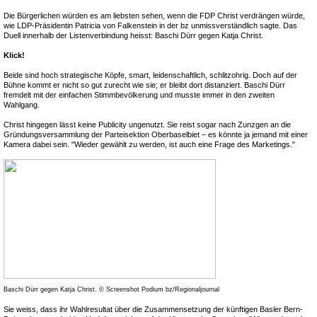
Die Bürgerlichen würden es am liebsten sehen, wenn die FDP Christ verdrängen würde,
wie LDP-Präsidentin Patricia von Falkenstein in der bz unmissverständlich sagte. Das
Duell innerhalb der Listenverbindung heisst: Baschi Dürr gegen Katja Christ.
Klick!
Beide sind hoch strategische Köpfe, smart, leidenschaftlich, schlitzohrig. Doch auf der
Bühne kommt er nicht so gut zurecht wie sie; er bleibt dort distanziert. Baschi Dürr
fremdelt mit der einfachen Stimmbevölkerung und musste immer in den zweiten
Wahlgang.
Christ hingegen lässt keine Publicity ungenutzt. Sie reist sogar nach Zunzgen an die
Gründungsversammlung der Parteisektion Oberbaselbiet – es könnte ja jemand mit einer
Kamera dabei sein. "Wieder gewählt zu werden, ist auch eine Frage des Marketings."
Baschi Dürr gegen Katja Christ. © Screenshot Podium bz/Regionaljournal
Sie weiss, dass ihr Wahlresultat über die Zusammensetzung der künftigen Basler Bern-