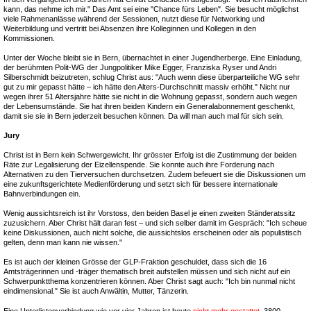
kann, das nehme ich mir." Das Amt sei eine "Chance fürs Leben". Sie besucht möglichst
viele Rahmenanlässe während der Sessionen, nutzt diese für Networking und
Weiterbildung und vertritt bei Absenzen ihre Kolleginnen und Kollegen in den
Kommissionen.
Unter der Woche bleibt sie in Bern, übernachtet in einer Jugendherberge. Eine Einladung,
der berühmten Polit-WG der Jungpolitiker Mike Egger, Franziska Ryser und Andri
Silberschmidt beizutreten, schlug Christ aus: "Auch wenn diese überparteiliche WG sehr
gut zu mir gepasst hätte – ich hätte den Alters-Durchschnitt massiv erhöht." Nicht nur
wegen ihrer 51 Altersjahre hätte sie nicht in die Wohnung gepasst, sondern auch wegen
der Lebensumstände. Sie hat ihren beiden Kindern ein Generalabonnement geschenkt,
damit sie sie in Bern jederzeit besuchen können. Da will man auch mal für sich sein.
Jury
Christ ist in Bern kein Schwergewicht. Ihr grösster Erfolg ist die Zustimmung der beiden
Räte zur Legalisierung der Eizellenspende. Sie konnte auch ihre Forderung nach
Alternativen zu den Tierversuchen durchsetzen. Zudem befeuert sie die Diskussionen um
eine zukunftsgerichtete Medienförderung und setzt sich für bessere internationale
Bahnverbindungen ein.
Wenig aussichtsreich ist ihr Vorstoss, den beiden Basel je einen zweiten Ständeratssitz
zuzusichern. Aber Christ hält daran fest – und sich selber damit im Gespräch: "Ich scheue
keine Diskussionen, auch nicht solche, die aussichtslos erscheinen oder als populistisch
gelten, denn man kann nie wissen."
Es ist auch der kleinen Grösse der GLP-Fraktion geschuldet, dass sich die 16
Amtsträgerinnen und -träger thematisch breit aufstellen müssen und sich nicht auf ein
Schwerpunktthema konzentrieren können. Aber Christ sagt auch: "Ich bin nunmal nicht
eindimensional." Sie ist auch Anwältin, Mutter, Tänzerin.
Eine Unterlistenverbindung wie vor vier Jahren ist heute
nicht mehr gestattet.
3800