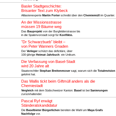
Basler Stadtgeschichte:
Brisanter Text zum Klybeck
Altlastenexperte
Martin Forter
schreibt über den
Chemiemüll
im Quartier.
An der Missionsstrasse
müssen 19 Bäume weg
Das
Bauprojekt
von der Burgfelderstrasse bis
in die Spalenvorstadt sorgt für
Konflikte.
"Dr Schwarzbueb" bleibt –
von Peter Wanners Gnaden
Der
Verleger
schützt das defizitäre, über
100-jährige
Heimat-Jahrbuch
: ein Unikum.
Die Verfassung von Basel-Stadt
wird 20 Jahre alt
Staatsrechtler
Stephan Breitenmoser
sagt, warum sich die
Totalrevision
gelohnt hat.
Das Wallis tickt beim Giftmüll anders als die
Chemiestadt
Vergleich
mit dem Südschweizer Kanton:
Basel
ist bei
Sanierungen
zurückhaltender.
Pascal Ryf erwägt
Ständeratskandidatur
Die
Baselbieter Bürgerlichen
bereiten die Wahl um
Maya Grafs
Nachfolge
vor.