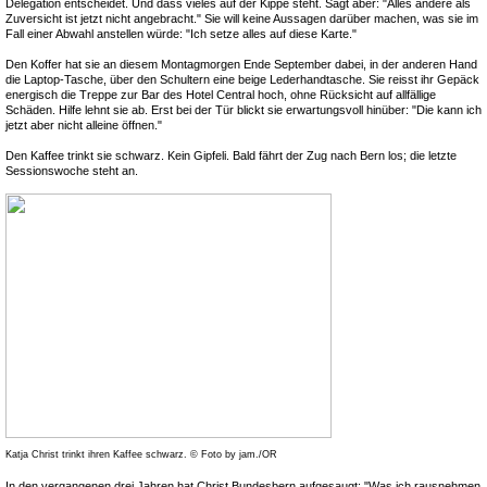
Delegation entscheidet. Und dass vieles auf der Kippe steht. Sagt aber: "Alles andere als
Zuversicht ist jetzt nicht angebracht." Sie will keine Aussagen darüber machen, was sie im
Fall einer Abwahl anstellen würde: "Ich setze alles auf diese Karte."
Den Koffer hat sie an diesem Montagmorgen Ende September dabei, in der anderen Hand
die Laptop-Tasche, über den Schultern eine beige Lederhandtasche. Sie reisst ihr Gepäck
energisch die Treppe zur Bar des Hotel Central hoch, ohne Rücksicht auf allfällige
Schäden. Hilfe lehnt sie ab. Erst bei der Tür blickt sie erwartungsvoll hinüber: "Die kann ich
jetzt aber nicht alleine öffnen."
Den Kaffee trinkt sie schwarz. Kein Gipfeli. Bald fährt der Zug nach Bern los; die letzte
Sessionswoche steht an.
Katja Christ trinkt ihren Kaffee schwarz. © Foto by jam./OR
In den vergangenen drei Jahren hat Christ Bundesbern aufgesaugt: "Was ich rausnehmen