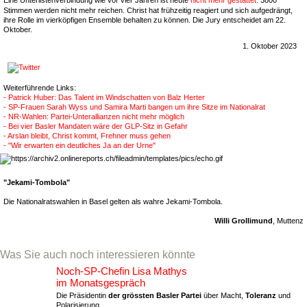
Stimmen werden nicht mehr reichen. Christ hat frühzeitig reagiert und sich aufgedrängt,
ihre Rolle im vierköpfigen Ensemble behalten zu können. Die Jury entscheidet am 22.
Oktober.
1. Oktober 2023
Weiterführende Links:
- Patrick Huber: Das Talent im Windschatten von Balz Herter
- SP-Frauen Sarah Wyss und Samira Marti bangen um ihre Sitze im Nationalrat
- NR-Wahlen: Partei-Unterallianzen nicht mehr möglich
- Bei vier Basler Mandaten wäre der GLP-Sitz in Gefahr
- Arslan bleibt, Christ kommt, Frehner muss gehen
- "Wir erwarten ein deutliches Ja an der Urne"
"Jekami-Tombola"
Die Nationalratswahlen in Basel gelten als wahre Jekami-Tombola.
Willi Grollimund
, Muttenz
Was Sie auch noch interessieren könnte
Noch-SP-Chefin Lisa Mathys
im Monatsgespräch
Die Präsidentin
der grössten Basler Partei
über Macht,
Toleranz
und
Polarisierung.