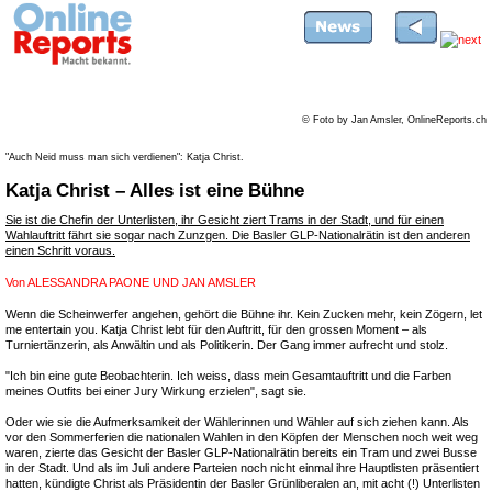
© Foto by Jan Amsler, OnlineReports.ch
"Auch Neid muss man sich verdienen": Katja Christ.
Katja Christ – Alles ist eine Bühne
Sie ist die Chefin der Unterlisten, ihr Gesicht ziert Trams in der Stadt, und für einen
Wahlauftritt fährt sie sogar nach Zunzgen. Die Basler GLP-Nationalrätin ist den anderen
einen Schritt voraus.
Von
ALESSANDRA PAONE UND JAN AMSLER
Wenn die Scheinwerfer angehen, gehört die Bühne ihr. Kein Zucken mehr, kein Zögern, let
me entertain you. Katja Christ lebt für den Auftritt, für den grossen Moment – als
Turniertänzerin, als Anwältin und als Politikerin. Der Gang immer aufrecht und stolz.
"Ich bin eine gute Beobachterin. Ich weiss, dass mein Gesamtauftritt und die Farben
meines Outfits bei einer Jury Wirkung erzielen", sagt sie.
Oder wie sie die Aufmerksamkeit der Wählerinnen und Wähler auf sich ziehen kann. Als
vor den Sommerferien die nationalen Wahlen in den Köpfen der Menschen noch weit weg
waren, zierte das Gesicht der Basler GLP-Nationalrätin bereits ein Tram und zwei Busse
in der Stadt. Und als im Juli andere Parteien noch nicht einmal ihre Hauptlisten präsentiert
hatten, kündigte Christ als Präsidentin der Basler Grünliberalen an, mit acht (!) Unterlisten