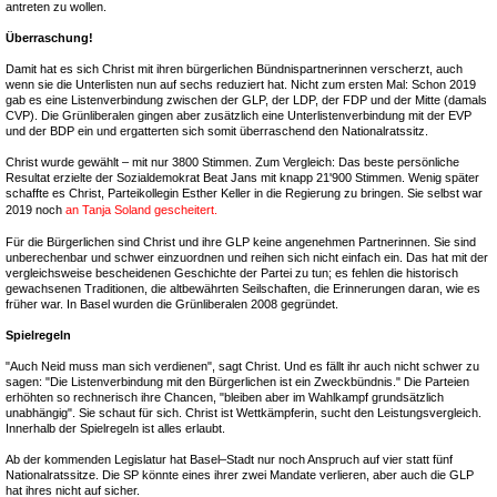
antreten zu wollen.
Überraschung!
Damit hat es sich Christ mit ihren bürgerlichen Bündnispartnerinnen verscherzt, auch
wenn sie die Unterlisten nun auf sechs reduziert hat. Nicht zum ersten Mal: Schon 2019
gab es eine Listenverbindung zwischen der GLP, der LDP, der FDP und der Mitte (damals
CVP). Die Grünliberalen gingen aber zusätzlich eine Unterlistenverbindung mit der EVP
und der BDP ein und ergatterten sich somit überraschend den Nationalratssitz.
Christ wurde gewählt – mit nur 3800 Stimmen. Zum Vergleich: Das beste persönliche
Resultat erzielte der Sozialdemokrat Beat Jans mit knapp 21'900 Stimmen. Wenig später
schaffte es Christ, Parteikollegin Esther Keller in die Regierung zu bringen. Sie selbst war
2019 noch
an Tanja Soland gescheitert.
Für die Bürgerlichen sind Christ und ihre GLP keine angenehmen Partnerinnen. Sie sind
unberechenbar und schwer einzuordnen und reihen sich nicht einfach ein. Das hat mit der
vergleichsweise bescheidenen Geschichte der Partei zu tun; es fehlen die historisch
gewachsenen Traditionen, die altbewährten Seilschaften, die Erinnerungen daran, wie es
früher war. In Basel wurden die Grünliberalen 2008 gegründet.
Spielregeln
"Auch Neid muss man sich verdienen", sagt Christ. Und es fällt ihr auch nicht schwer zu
sagen: "Die Listenverbindung mit den Bürgerlichen ist ein Zweckbündnis." Die Parteien
erhöhten so rechnerisch ihre Chancen, "bleiben aber im Wahlkampf grundsätzlich
unabhängig". Sie schaut für sich. Christ ist Wettkämpferin, sucht den Leistungsvergleich.
Innerhalb der Spielregeln ist alles erlaubt.
Ab der kommenden Legislatur hat Basel–Stadt nur noch Anspruch auf vier statt fünf
Nationalratssitze. Die SP könnte eines ihrer zwei Mandate verlieren, aber auch die GLP
hat ihres nicht auf sicher.