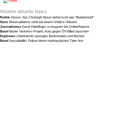
Weitere aktuelle News
Politik
Glosse: Nur Christoph Buser beherrscht das "Buebetrickli"
Sturz
Motorradfahrer stirbt bei einem Unfall in Hölstein
Journalismus
David Häfelfinger schnuppert bei OnlineReports
Basel
Basler Verkehrs-Projekt: Auto gegen ÖV-Billett tauschen
Explosion
Unbekannte sprengen Bankomaten und flüchten
Basel
Sexualdelikt: Polizei nimmt mutmasslichen Täter fest