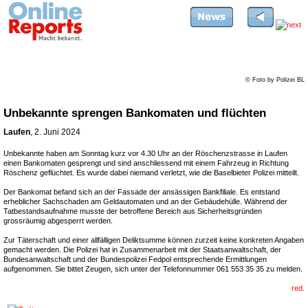
© Foto by Polizei BL
Unbekannte sprengen Bankomaten und flüchten
Laufen
, 2. Juni 2024
Unbekannte haben am Sonntag kurz vor 4.30 Uhr an der Röschenzstrasse in Laufen
einen Bankomaten gesprengt und sind anschliessend mit einem Fahrzeug in Richtung
Röschenz geflüchtet. Es wurde dabei niemand verletzt, wie die Baselbieter Polizei mitteilt.
Der Bankomat befand sich an der Fassade der ansässigen Bankfiliale. Es entstand
erheblicher Sachschaden am Geldautomaten und an der Gebäudehülle. Während der
Tatbestandsaufnahme musste der betroffene Bereich aus Sicherheitsgründen
grossräumig abgesperrt werden.
Zur Täterschaft und einer allfälligen Deliktsumme können zurzeit keine konkreten Angaben
gemacht werden. Die Polizei hat in Zusammenarbeit mit der Staatsanwaltschaft, der
Bundesanwaltschaft und der Bundespolizei Fedpol entsprechende Ermittlungen
aufgenommen. Sie bittet Zeugen, sich unter der Telefonnummer 061 553 35 35 zu melden.
red.