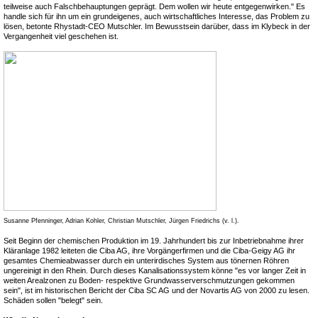
teilweise auch Falschbehauptungen geprägt. Dem wollen wir heute entgegenwirken." Es
handle sich für ihn um ein grundeigenes, auch wirtschaftliches Interesse, das Problem zu
lösen, betonte Rhystadt-CEO Mutschler. Im Bewusstsein darüber, dass im Klybeck in der
Vergangenheit viel geschehen ist.
Susanne Pfenninger, Adrian Kohler, Christian Mutschler, Jürgen Friedrichs (v. l.).
Seit Beginn der chemischen Produktion im 19. Jahrhundert bis zur Inbetriebnahme ihrer
Kläranlage 1982 leiteten die Ciba AG, ihre Vorgängerfirmen und die Ciba-Geigy AG ihr
gesamtes Chemieabwasser durch ein unterirdisches System aus tönernen Röhren
ungereinigt in den Rhein. Durch dieses Kanalisationssystem könne "es vor langer Zeit in
weiten Arealzonen zu Boden- respektive Grundwasserverschmutzungen gekommen
sein", ist im historischen Bericht der Ciba SC AG und der Novartis AG von 2000 zu lesen.
Schäden sollen "belegt" sein.