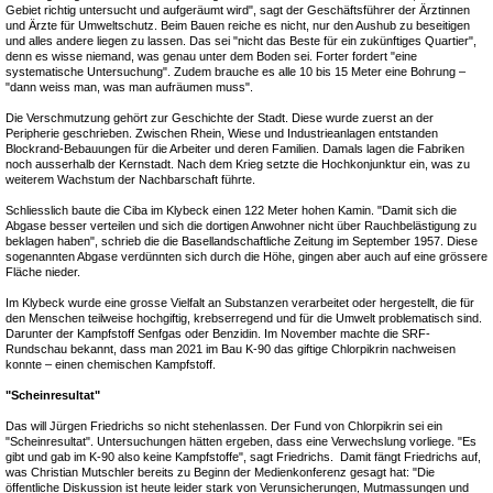
Gebiet richtig untersucht und aufgeräumt wird", sagt der Geschäftsführer der Ärztinnen
und Ärzte für Umweltschutz. Beim Bauen reiche es nicht, nur den Aushub zu beseitigen
und alles andere liegen zu lassen. Das sei "nicht das Beste für ein zukünftiges Quartier",
denn es wisse niemand, was genau unter dem Boden sei. Forter fordert "eine
systematische Untersuchung". Zudem brauche es alle 10 bis 15 Meter eine Bohrung –
"dann weiss man, was man aufräumen muss".
Die Verschmutzung gehört zur Geschichte der Stadt. Diese wurde zuerst an der
Peripherie geschrieben. Zwischen Rhein, Wiese und Industrieanlagen entstanden
Blockrand-Bebauungen für die Arbeiter und deren Familien. Damals lagen die Fabriken
noch ausserhalb der Kernstadt. Nach dem Krieg setzte die Hochkonjunktur ein, was zu
weiterem Wachstum der Nachbarschaft führte.
Schliesslich baute die Ciba im Klybeck einen 122 Meter hohen Kamin. "Damit sich die
Abgase besser verteilen und sich die dortigen Anwohner nicht über Rauchbelästigung zu
beklagen haben", schrieb die die Basellandschaftliche Zeitung im September 1957. Diese
sogenannten Abgase verdünnten sich durch die Höhe, gingen aber auch auf eine grössere
Fläche nieder.
Im Klybeck wurde eine grosse Vielfalt an Substanzen verarbeitet oder hergestellt, die für
den Menschen teilweise hochgiftig, krebserregend und für die Umwelt problematisch sind.
Darunter der Kampfstoff Senfgas oder Benzidin. Im November machte die SRF-
Rundschau bekannt, dass man 2021 im Bau K-90 das giftige Chlorpikrin nachweisen
konnte – einen chemischen Kampfstoff.
"Scheinresultat"
Das will Jürgen Friedrichs so nicht stehenlassen. Der Fund von Chlorpikrin sei ein
"Scheinresultat". Untersuchungen hätten ergeben, dass eine Verwechslung vorliege. "Es
gibt und gab im K-90 also keine Kampfstoffe", sagt Friedrichs. Damit fängt Friedrichs auf,
was Christian Mutschler bereits zu Beginn der Medienkonferenz gesagt hat: "Die
öffentliche Diskussion ist heute leider stark von Verunsicherungen, Mutmassungen und