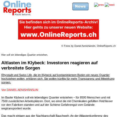
© Fotos by Daniel Aenishänslin, OnlineReports.ch
Hier soll ein lebendiges Quartier entstehen.
Altlasten im Klybeck: Investoren reagieren auf
verbreitete Sorgen
Rhystadt und Swiss Life, die im Klybeck auf kontaminiertem Boden ein neues Quartier
hochziehen wollen, erklären sich. Sie wollen künftig für mehr Transparenz und Mitwirkung
sorgen.
Von
DANIEL AENISHÄNSLIN
Im Basler Klybeck soll ein lebendiges Quartier entstehen – für 8500 Menschen und mit
7500 zusätzlichen Arbeitsplätzen. Dort, wo einst die mit Chemikalien gefüllten Holzfässer
vor den Fabriken standen und auf der Schiene Gefahrengut vom Gelände
wegtransportiert wurde.
Das macht einigen aus der Nachbarschaft Bauchweh. An der Altlastenkonferenz des