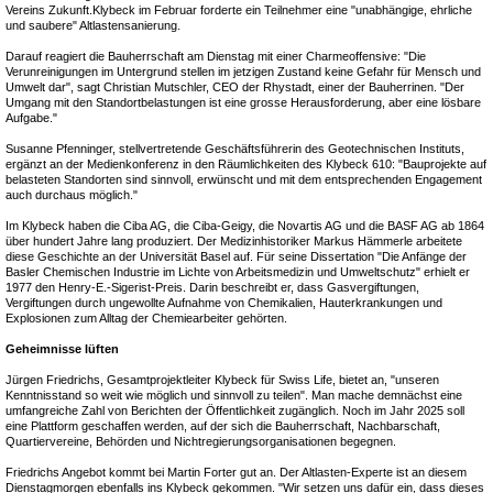
Vereins Zukunft.Klybeck im Februar forderte ein Teilnehmer eine "unabhängige, ehrliche
und saubere" Altlastensanierung.
Darauf reagiert die Bauherrschaft am Dienstag mit einer Charmeoffensive: "Die
Verunreinigungen im Untergrund stellen im jetzigen Zustand keine Gefahr für Mensch und
Umwelt dar", sagt Christian Mutschler, CEO der Rhystadt, einer der Bauherrinen. "Der
Umgang mit den Standortbelastungen ist eine grosse Herausforderung, aber eine lösbare
Aufgabe."
Susanne Pfenninger, stellvertretende Geschäftsführerin des Geotechnischen Instituts,
ergänzt an der Medienkonferenz in den Räumlichkeiten des Klybeck 610: "Bauprojekte auf
belasteten Standorten sind sinnvoll, erwünscht und mit dem entsprechenden Engagement
auch durchaus möglich."
Im Klybeck haben die Ciba AG, die Ciba-Geigy, die Novartis AG und die BASF AG ab 1864
über hundert Jahre lang produziert. Der Medizinhistoriker Markus Hämmerle arbeitete
diese Geschichte an der Universität Basel auf. Für seine Dissertation "Die Anfänge der
Basler Chemischen Industrie im Lichte von Arbeitsmedizin und Umweltschutz" erhielt er
1977 den Henry-E.-Sigerist-Preis. Darin beschreibt er, dass Gasvergiftungen,
Vergiftungen durch ungewollte Aufnahme von Chemikalien, Hauterkrankungen und
Explosionen zum Alltag der Chemiearbeiter gehörten.
Geheimnisse lüften
Jürgen Friedrichs, Gesamtprojektleiter Klybeck für Swiss Life, bietet an, "unseren
Kenntnisstand so weit wie möglich und sinnvoll zu teilen". Man mache demnächst eine
umfangreiche Zahl von Berichten der Öffentlichkeit zugänglich. Noch im Jahr 2025 soll
eine Plattform geschaffen werden, auf der sich die Bauherrschaft, Nachbarschaft,
Quartiervereine, Behörden und Nichtregierungsorganisationen begegnen.
Friedrichs Angebot kommt bei Martin Forter gut an. Der Altlasten-Experte ist an diesem
Dienstagmorgen ebenfalls ins Klybeck gekommen. "Wir setzen uns dafür ein, dass dieses