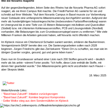
Wie die Novartis reagierte
Auf der gegenüberliegenden, linken Seite des Rheins hat die Novartis Pharma AG sofort
reagiert, als sie ihren Campus flott machte. Die Friedli Partner AG sanierte für sie und
schreibt auf ihrer Website: "Auf dem Novartis Campus in Basel musste zur Vorbereitung
neuer Gebäude eine umfangreiche Altlastensanierung durchgeführt werden. Aufgrund der
mehr als hundertjährigen Industriegeschichte (insbesondere Farbstoffherstellung) waren
im Untergrund bis in eine Tiefe von 15 Metern Belastungen mit Anilinen und Quecksilber
(Südteil) bzw. mit chlorierten Kohlenwasserstoffen, PCB und Lösungsmitteln (Nordteil)
vorhanden. Alle Belastungen bis zum Grundwasserspiegel waren zu entfernen." Wie viele
Millionen Franken die Arbeiten gekostet haben, will Novartis nicht öffentlich machen.
Im Klybeck müsse ein Chlorbenzol-Schaden saniert werden, erklären die Bauherrinnen.
Voreigentümerin BASF bereite dies vor. Die Sanierungsarbeiten sollen nach 2028
beginnen. Jürgen Friedrichs gibt das Ziel bekannt: "Einen Ort zu schaffen, wo man wie im
übrigen Quartier sorglos, gesund, gut und gerne leben kann."
Dass nun im Grundwasser anhand einer Liste nach 200 Stoffen gesucht wird – deutlich
mehr als bis anhin –stimmt Forter positiv. "Ich hoffe, diese Liste enthält die Stoffe, mit
denen hier gearbeitet wurde." Der Altlastenexperte geht nicht unzufrieden nach Hause –
aber Skepsis bleibt.
18. März 2025
Weiterführende Links:
- "Basel baut Zukunft": Initiative zurückgezogen
- "Basel baut Zukunft": Komitee begrüsst Kompromiss
- Gelbe Wolke stieg aus dem Sondermüllofen im Klybeck