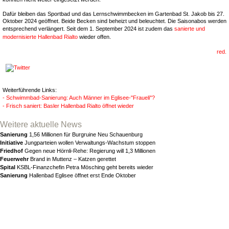
Dafür bleiben das Sportbad und das Lernschwimmbecken im Gartenbad St. Jakob bis 27.
Oktober 2024 geöffnet. Beide Becken sind beheizt und beleuchtet. Die Saisonabos werden
entsprechend verlängert. Seit dem 1. September 2024 ist zudem das
sanierte und
modernisierte Hallenbad Rialto
wieder offen.
red.
Weiterführende Links:
- Schwimmbad-Sanierung: Auch Männer im Eglisee-"Fraueli"?
- Frisch saniert: Basler Hallenbad Rialto öffnet wieder
Weitere aktuelle News
Sanierung
1,56 Millionen für Burgruine Neu Schauenburg
Initiative
Jungparteien wollen Verwaltungs-Wachstum stoppen
Friedhof
Gegen neue Hörnli-Rehe: Regierung will 1,3 Millionen
Feuerwehr
Brand in Muttenz – Katzen gerettet
Spital
KSBL-Finanzchefin Petra Mösching geht bereits wieder
Sanierung
Hallenbad Eglisee öffnet erst Ende Oktober