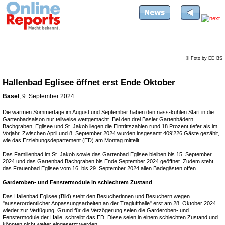
© Foto by ED BS
Hallenbad Eglisee öffnet erst Ende Oktober
Basel
, 9. September 2024
Die warmen Sommertage im August und September haben den nass-kühlen Start in die
Gartenbadsaison nur teilweise wettgemacht. Bei den drei Basler Gartenbädern
Bachgraben, Eglisee und St. Jakob liegen die Eintrittszahlen rund 18 Prozent tiefer als im
Vorjahr. Zwischen April und 8. September 2024 wurden insgesamt 409’226 Gäste gezählt,
wie das Erziehungsdepartement (ED) am Montag mitteilt.
Das Familienbad im St. Jakob sowie das Gartenbad Eglisee bleiben bis 15. September
2024 und das Gartenbad Bachgraben bis Ende September 2024 geöffnet. Zudem steht
das Frauenbad Eglisee vom 16. bis 29. September 2024 allen Badegästen offen.
Garderoben- und Fenstermodule in schlechtem Zustand
Das Hallenbad Eglisee (Bild) steht den Besucherinnen und Besuchern wegen
"ausserordentlicher Anpassungsarbeiten an der Traglufthalle" erst am 28. Oktober 2024
wieder zur Verfügung. Grund für die Verzögerung seien die Garderoben- und
Fenstermodule der Halle, schreibt das ED. Diese seien in einem schlechten Zustand und
könnten nicht weiter eingesetzt werden.