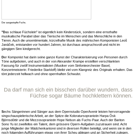
Der ausgestopfte Fuchs.
"D
as schlaue Füchslein" ist eigentlich kein Kinderstück, sondern eine ernsthafte
musikalische Parabel über das Tierische im Menschen und das Menschliche in den
Tieren. Auch die unsentimentale, kürzelhafte Musik des mährischen Komponisten Leoš
Janáček, entstanden vor hundert Jahren, ist durchaus anspruchsvoll und nicht im
gängigen Sinn kindgerecht.
D
er Komponist hat darin seine ganze Kunst der Charakterisierung von Personen durch
Töne aufgeboten, und auch in der von Alexander Krampe erstellten verschlankten
Fassung für zwölf Instrumentalisten (Musiker vom Sinfonieorchester Basel,
Konzertmeisterin: Friederike Starkloff) bleibt viel vom Klangreiz des Originals erhalten. Das
tönt jederzeit hellwach und ohne opernhaften Schwulst.
Da darf man sich ein bisschen darüber wundern, dass
Füchse sogar Bäume hochklettern können.
S
echs Sängerinnen und Sänger aus dem Opernstudio OperAvenir leisten hervorragende
singschauspielerische Arbeit, an der Spitze die Koloratursopranistin Harpa Ósk
Björnsdóttir und die Mezzosopranistin Hope Nelson als Fuchs-Paar. Auch der Bariton
Sono Yu ist zweifellos ein Talent, dem grössere Opern-Aufgaben zuzutrauen sind. Acht
junge Mitglieder der Mädchenkantorei sind in diversen Rollen beteiligt, und wenn sie in den
noch folgenden Aufführungen etwas von ihrer Scheu ablegen und an Sicherheit zulegen,