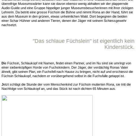
übereifrige Museumswärter kann sie davon ebenso wenig abhalten wir der plappernde
Audio-Guide und eine Gruppe hippeliger junger Museumsbesucherinnen mit ihrer zickigen
Lehrerin. Da betritt eine grosse Füchsin die Bühne und nimmt Rona an der Hand, führt sie
aus dem Museum in den grünen, etwas unheimlichen Wald. Dort begegnen die beiden
einer Schar Hühner und anderen Tieren, denen der Jäger mit seinem Schiessgewehr
nachsetzt.
"Das schlaue Füchslein" ist eigentlich kein
Kinderstück.
D
ie Füchsin, Schlaukopf mit Namen, findet einen Partner, und im Nu sind sie umringt von
einer siebenköpfigen Horde von Fuchskindern. Der Jäger, der verdächtig Ronas Vater
ähnelt, gibt seinen Plan, ein Fuchsfell nach Hause zu bringen, nicht auf und erschiesst die
Füchsin Schlaukopf, nachdem er vorübergehend selbst in die Fuchsfalle getappt ist.
J
etzt schlägt die Stunde der vom Menschenkind zur Füchsin mutierten Rona, sie tritt die
Nachfolge von Schlaukopf an, und das Stück ist nach dichten 65 Minuten aus.