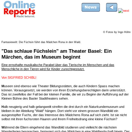
© Fotos by Ingo Höhn
Fantasiewelt: Die Füchsin führt das Mädchen Rona in den Wald.
"Das schlaue Füchslein" am Theater Basel: Ein
Märchen, das im Museum beginnt
Eine ernsthafte musikalische Parabel über das Tierische im Menschen und das
Menschliche in den Tieren wird für Kinder zurechtgestutzt.
Von
SIGFRIED SCHIBLI
M
useen sind ebenso wie Theater Bildungsstätten, die auch Kindern Spass machen
können. Vorausgesetzt, sie werden von ihren Erziehungsberechtigten darin unterstützt.
Das ist zweifellos der Fall bei der kleinen Familie, die wir zu Beginn der Aufführung auf der
Kleinen Bühne des Basler Stadttheaters sehen.
H
alb neugierig und halb gelangweilt streifen die drei durch ein Naturkundemuseum und
bleiben in der Abteilung "Wald" hängen. Dort steht vor einem grossen Wandbild ein
ausgestopfter Fuchs, der das Interesse des Mädchens Rona auf sich zieht. Ist sie nicht
selbst mit ihren fuchsroten Haaren und ihrem Freiheitsdrang eine kleine Füchsin?
W
ährend die Eltern eingehend das Wandbild studieren und vielleicht die nächsten
Wanderferien besprechen, fantasiert sich das Mädchen in eine Waldlandschaft hinein. Der