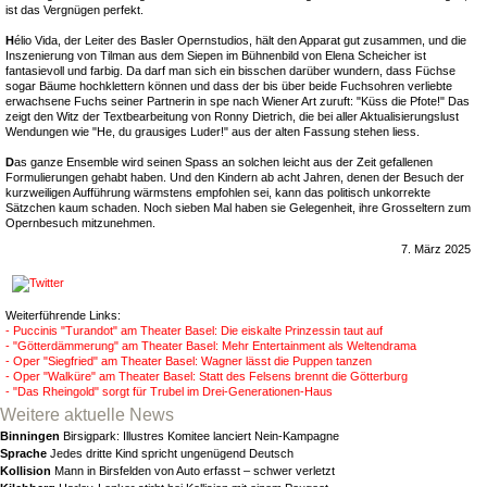
ist das Vergnügen perfekt.
H
élio Vida, der Leiter des Basler Opernstudios, hält den Apparat gut zusammen, und die
Inszenierung von Tilman aus dem Siepen im Bühnenbild von Elena Scheicher ist
fantasievoll und farbig. Da darf man sich ein bisschen darüber wundern, dass Füchse
sogar Bäume hochklettern können und dass der bis über beide Fuchsohren verliebte
erwachsene Fuchs seiner Partnerin in spe nach Wiener Art zuruft: "Küss die Pfote!" Das
zeigt den Witz der Textbearbeitung von Ronny Dietrich, die bei aller Aktualisierungslust
Wendungen wie "He, du grausiges Luder!" aus der alten Fassung stehen liess.
D
as ganze Ensemble wird seinen Spass an solchen leicht aus der Zeit gefallenen
Formulierungen gehabt haben. Und den Kindern ab acht Jahren, denen der Besuch der
kurzweiligen Aufführung wärmstens empfohlen sei, kann das politisch unkorrekte
Sätzchen kaum schaden. Noch sieben Mal haben sie Gelegenheit, ihre Grosseltern zum
Opernbesuch mitzunehmen.
7. März 2025
Weiterführende Links:
- Puccinis "Turandot" am Theater Basel: Die eiskalte Prinzessin taut auf
- "Götterdämmerung" am Theater Basel: Mehr Entertainment als Weltendrama
- Oper "Siegfried" am Theater Basel: Wagner lässt die Puppen tanzen
- Oper "Walküre" am Theater Basel: Statt des Felsens brennt die Götterburg
- "Das Rheingold" sorgt für Trubel im Drei-Generationen-Haus
Weitere aktuelle News
Binningen
Birsigpark: Illustres Komitee lanciert Nein-Kampagne
Sprache
Jedes dritte Kind spricht ungenügend Deutsch
Kollision
Mann in Birsfelden von Auto erfasst – schwer verletzt