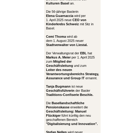
Kulturen Basel
an.
Die 56-jährige Baslerin
Elena Guarnaccia
wird per
1. April 2025 neue
CEO von
Kinderkrebs Schweiz
mit Sitz in
Basel.
Cemi Thoma
wird ab
dem 1. August 2025 neuer
Stadtverwalter von Liestal.
Der Verwaltungsrat der
EBL
hat
Markus A. Meier
per 1. April 2025
zum
Mitglied der
Geschäftsleitung
und zum
Leiter
des neuen
Verantwortungsbereichs Strategy,
Assurance und Group IT
ernannt.
Tanja Bugmann
ist neue
Geschäftsführerin
der Basler
Traditions-Confiserie Beschle.
Die
Basellandschaftliche
Pensionskasse
erweitert die
Geschäftsleitung:
Manuel
Flückiger
führt künftig den neu
geschaffenen Bereich
"Digitalisierung und Innovation".
Stefan Nellen
wird neuer