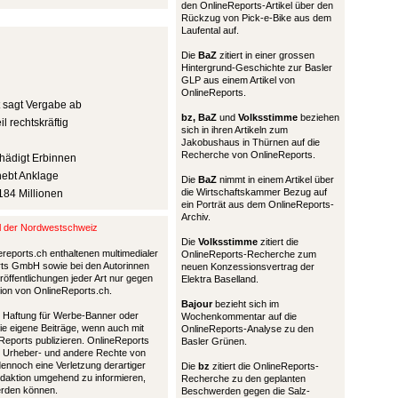
den OnlineReports-Artikel über den
Rückzug von Pick-e-Bike aus dem
Laufental auf.
Die
BaZ
zitiert in einer grossen
Hintergrund-Geschichte zur Basler
GLP aus einem Artikel von
OnlineReports.
t sagt Vergabe ab
bz,
BaZ
und
Volksstimme
beziehen
l rechtskräftig
sich in ihren Artikeln zum
Jakobushaus in Thürnen auf die
Recherche von OnlineReports.
hädigt Erbinnen
hebt Anklage
Die
BaZ
nimmt in einem Artikel über
die Wirtschaftskammer Bezug auf
184 Millionen
ein Porträt aus dem OnlineReports-
Archiv.
al der Nordwestschweiz
Die
Volksstimme
zitiert die
ereports.ch enthaltenen multimedialer
OnlineReports-Recherche zum
ports GmbH sowie bei den Autorinnen
neuen Konzessionsvertrag der
öffentlichungen jeder Art nur gegen
Elektra Baselland.
tion von OnlineReports.ch.
Bajour
bezieht sich im
nd Haftung für Werbe-Banner oder
Wochenkommentar auf die
die eigene Beiträge, wenn auch mit
OnlineReports-Analyse zu den
Reports publizieren. OnlineReports
Basler Grünen.
 Urheber- und andere Rechte von
 dennoch eine Verletzung derartiger
Die
bz
zitiert die OnlineReports-
Redaktion umgehend zu informieren,
Recherche zu den geplanten
werden können.
Beschwerden gegen die Salz-