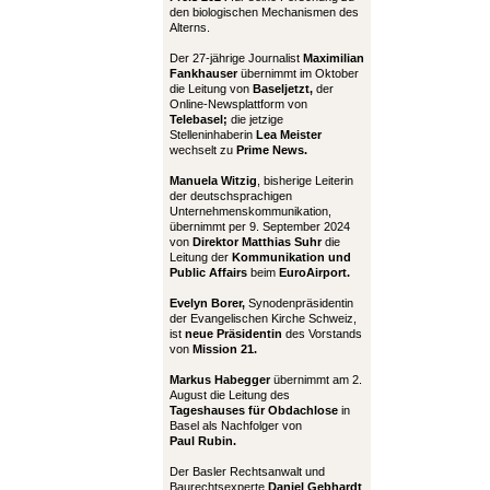
den biologischen Mechanismen des
Alterns.
Der 27-jährige Journalist
Maximilian
Fankhauser
übernimmt im Oktober
die Leitung von
Baseljetzt,
der
Online-Newsplattform von
Telebasel;
die jetzige
Stelleninhaberin
Lea Meister
wechselt zu
Prime News.
Manuela Witzig
, bisherige Leiterin
der deutschsprachigen
Unternehmenskommunikation,
übernimmt per 9. September 2024
von
Direktor Matthias Suhr
die
Leitung der
Kommunikation und
Public Affairs
beim
EuroAirport.
Evelyn Borer,
Synodenpräsidentin
der Evangelischen Kirche Schweiz,
ist
neue Präsidentin
des Vorstands
von
Mission 21.
Markus Habegger
übernimmt am 2.
August die Leitung des
Tageshauses für Obdachlose
in
Basel als Nachfolger von
Paul Rubin.
Der Basler Rechtsanwalt und
Baurechtsexperte
Daniel Gebhardt