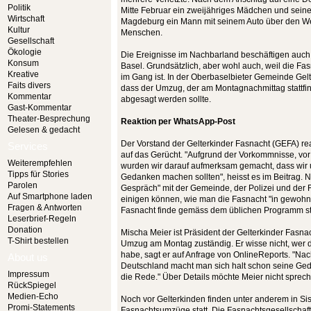
Politik
Mitte Februar ein zweijähriges Mädchen und seine
Wirtschaft
Magdeburg ein Mann mit seinem Auto über den We
Kultur
Menschen.
Gesellschaft
Ökologie
Die Ereignisse im Nachbarland beschäftigen auch
Konsum
Basel. Grundsätzlich, aber wohl auch, weil die Fa
Kreative
im Gang ist. In der Oberbaselbieter Gemeinde Gel
Faits divers
dass der Umzug, der am Montagnachmittag stattfin
Kommentar
abgesagt werden sollte.
Gast-Kommentar
Theater-Besprechung
Reaktion per WhatsApp-Post
Gelesen & gedacht
Der Vorstand der Gelterkinder Fasnacht (GEFA) re
Services
auf das Gerücht. "Aufgrund der Vorkommnisse, vo
Weiterempfehlen
wurden wir darauf aufmerksam gemacht, dass wir 
Tipps für Stories
Gedanken machen sollten", heisst es im Beitrag. 
Parolen
Gespräch" mit der Gemeinde, der Polizei und der
Auf Smartphone laden
einigen können, wie man die Fasnacht "in gewohn
Fragen & Antworten
Fasnacht finde gemäss dem üblichen Programm sta
Leserbrief-Regeln
Donation
Mischa Meier ist Präsident der Gelterkinder Fasna
T-Shirt bestellen
Umzug am Montag zuständig. Er wisse nicht, wer d
habe, sagt er auf Anfrage von OnlineReports. "Nac
About us
Deutschland macht man sich halt schon seine Ge
Impressum
die Rede." Über Details möchte Meier nicht sprec
RückSpiegel
Medien-Echo
Noch vor Gelterkinden finden unter anderem in Si
Promi-Statements
Fasnachtsumzüge statt. Die Fasnachtsgesellschaft