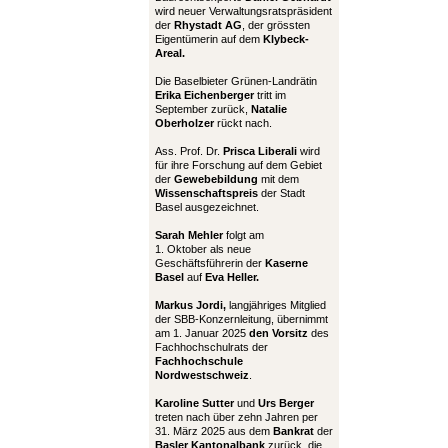
wird neuer Verwaltungsratspräsident
der
Rhystadt AG
, der grössten
Eigentümerin auf dem
Klybeck-
Areal.
Die Baselbieter Grünen-Landrätin
Erika Eichenberger
tritt im
September zurück,
Natalie
Oberholzer
rückt nach.
Ass. Prof. Dr.
Prisca Liberali
wird
für ihre Forschung auf dem Gebiet
der
Gewebebildung
mit dem
Wissenschaftspreis
der Stadt
Basel ausgezeichnet.
Sarah Mehler
folgt am
1. Oktober als neue
Geschäftsführerin der
Kaserne
Basel
auf
Eva Heller.
Markus Jordi,
langjähriges Mitglied
der SBB-Konzernleitung, übernimmt
am 1. Januar 2025
den Vorsitz
des
Fachhochschulrats der
Fachhochschule
Nordwestschweiz
.
Karoline Sutter
und
Urs Berger
treten nach über zehn Jahren per
31. März 2025 aus dem
Bankrat
der
Basler Kantonalbank
zurück, die