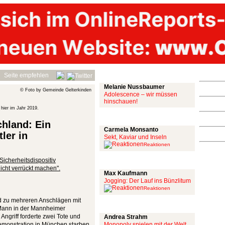
Mit links
Seite empfehlen
Melanie Nussbaumer
© Foto by Gemeinde Gelterkinden
Adolescence – wir müssen
hinschauen!
hier im Jahr 2019.
Achtung: Satire!
hland: Ein
Carmela Monsanto
ler in
Sekt, Kaviar und Inseln
Reaktionen
icherheitsdispositiv
Aus meiner Bubble
icht verrückt machen".
Max Kaufmann
Jogging: Der Lauf ins Bünzlitum
Reaktionen
d zu mehreren Anschlägen mit
Alles mit scharf
Mann in der Mannheimer
ngriff forderte zwei Tote und
Andrea Strahm
emonstration in München starben
Monopoly spielen mit der Welt