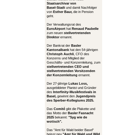
Staatsarchivar von
Basel-Stadt
und damit Nachfolger
von
Esther Baur,
die in Pension
geht.
Der Verwaltungsrat des
EuroAirport
hat
Renaud Paubelle
zum neuen
stellvertretenden
Direktor
ernannt.
Der Bankrat der
Basler
Kantonalbank
hat den 54-jährigen
Christoph Auchli
, CFO des
Konzerns und Mitglied der
Geschäfts- und Konzernleitung, zum
stellvertretenden CEO und
stellvertretenden Vorsitzenden
der Konzernleitung
ernannt.
Der 27-jährige
Lukas Loss,
ausgebildeter Pianist und Gründer
des
Interfinity-Musikfestivals in
Basel,
gewinnt den
Jugendpreis
des Sperber-Kollegiums 2025.
Das
Comité
gibt die Plakette und
das Motto der
Basler Fasnacht
2025
bekannt:
"Syg wie de
wottsch".
Das "Amt für Wald beider Basel"
heisst neu
"Amt für Wald und Wild