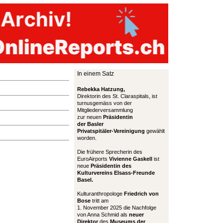
In einem Satz
Rebekka Hatzung,
Direktorin des St. Claraspitals, ist
turnusgemäss von der
Mitgliederversammlung
zur neuen
Präsidentin
der Basler
Privatspitäler-Vereinigung
gewählt
worden.
Die frühere Sprecherin des
EuroAirports
Vivienne Gaskell
ist
neue
Präsidentin des
Kulturvereins Elsass-Freunde
Basel.
Kulturanthropologe
Friedrich von
Bose
tritt am
1. November 2025 die Nachfolge
von Anna Schmid als
neuer
Direktor
des
Museums der