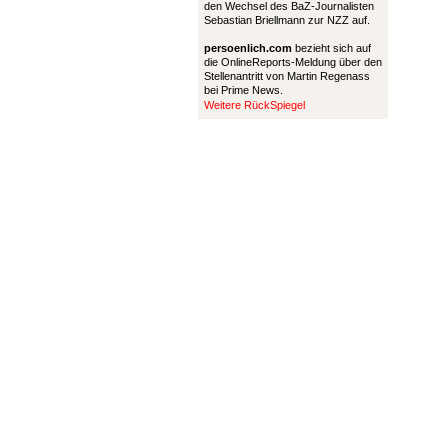
den Wechsel des BaZ-Journalisten
Sebastian Briellmann zur NZZ auf.
persoenlich.com
bezieht sich auf
die OnlineReports-Meldung über den
Stellenantritt von Martin Regenass
bei Prime News.
Weitere RückSpiegel