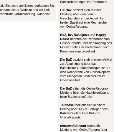
Sondierbohrungen im Röserental.
bald Sie diese anklicken, verlassen Sie
en von dieser Website aus ein Link
Die
BaZ
bezieht sich in einer
 rechtliche Verantwortung. Dasselbe
Meldung über den neuen
Geschäftsführer der Aids-Hilfe
beider Basel auf eine Recherche
von OnlineReports.
BaZ, bz,
Baseljetzt
und
Happy
Radio
nehmen die Recherche von
OnlineReports über den Abgang des
Finanzchefs Tim Kretschmer beim
Kunstmuseum Basel auf.
Die
BaZ
bezieht sich in einem Artikel
zur Abstimmung über das
Baselbieter Gesundheitsgesetz auf
eine Recherche von OnlineReports
zum Mangel an Kinderärzten im
Oberbaselbiet.
Die
BaZ
zitiert die OnlineReports-
Meldung über die Nachfolgelösung
beim BackwarenOutlet.
Telebasel
bezieht sich in einem
Beitrag über Ticket-Betrüger beim
Källerstraich auf ein Bild von
OnlineReports.
persoenlich.com
nimmt die
Meldung von OnlineReports über