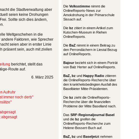
Die
Volksstimme
nimmt die
 macht die Stadtverwaltung aber
OnlineReports-News zur
tuell seien keine Drohungen
Amokdrohung in der Primarschule
ei. Sollte sich dies ändern,
Sissach auf.
n.
Die
bz
zitiert in einem Artikel zum
Kutschen-Museum in Riehen
uelle Weltgeschehen in die
OnlineReports.
r andere Faktoren, wie Sprecher
acht seien aber in erster Linie
Die
BaZ
nimmt in einem Beitrag zu
 präsent sein, auch mit zivilen
den Perrondächern in Liestal Bezug
auf OnlineReports.
Bajour
bezieht sich in einem Porträt
eitung
berichtet, stellt das
von Balz Herter auf OnlineReports.
rtège-Route auf.
BaZ, bz
und
Happy Radio
zitieren
6. März 2025
die OnlineReports-Recherche über
den krankheitsbedingten Ausfall des
Baselbieter Mitte-Präsidenten.
in Aufruhr
ist immer noch derb"
Die
bz
zieht die OnlineReports-
nsätze"
Recherche über die finanziellen
Probleme der Mitte Baselland nach.
 abgesagt
Das
SRF-Regionaljournal Basel
st abgesagt
und die
bz
greifen die
OnlineReports-Recherche zum
Helene-Bossert-Buch auf.
BaZ, bz
und
Baseljetzt
nehmen