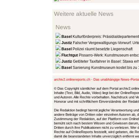
Weitere aktuelle News
News
Basel
Kulturförderpreis: Präsidialdepartemen
Justiz
Falscher Vergewaltigungs-Vorwurf: Urtei
Basel
Polizei räumt besetzte Liegenschaft
Fluchtgut
Pissarro-Werk: Kunstmuseum entsc
Justiz
Getöteter Taxifahrer in Basel: Stawa er
Basel
Sanierung Kunstmuseum kostet bis zu 
archiv2.onlinereports.ch - Das unabhängige News-Port
© Das Copyright sämtlicher auf dem Portal archiv2.onlin
Inhalte (Text, Bild, Audio, Video) liegt bei der OnlineRe
und Autoren. Alle Rechte vorbehalten. Nachdruck und Ver
Honorar und mit schriftlichem Einverständnis der Redak
Die Redaktion bedingt hiermit jegliche Verantwortung u
andere Beiträge von Dritten oder einzelnen Autoren ab, 
Zustimmung der Redaktion, auf der Plattform von Online
bemüht sich nach bestem Wissen und Gewissen darum,
Dritten durch ihre Publikationen nicht zu verletzen. Wer
Rechte auf OnlineReports feststellt, wird gebeten, die 
damit die beanstandeten Inhalte unverzüglich entfernt 