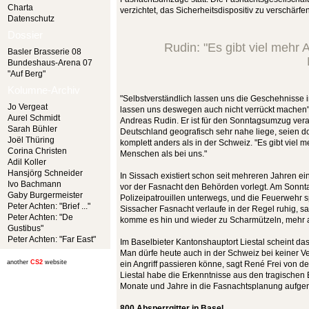
Charta
verzichtet, das Sicherheitsdispositiv zu verschärfen
Datenschutz
Dossier
Rudin: "Es gibt viel mehr
Basler Brasserie 08
Bundeshaus-Arena 07
"Auf Berg"
Kolumne-Archiv
"Selbstverständlich lassen uns die Geschehnisse in
Jo Vergeat
lassen uns deswegen auch nicht verrückt machen"
Aurel Schmidt
Andreas Rudin. Er ist für den Sonntagsumzug vera
Sarah Bühler
Deutschland geografisch sehr nahe liege, seien d
Joël Thüring
komplett anders als in der Schweiz. "Es gibt viel
Corina Christen
Menschen als bei uns."
Adil Koller
Hansjörg Schneider
In Sissach existiert schon seit mehreren Jahren ei
Ivo Bachmann
vor der Fasnacht den Behörden vorlegt. Am Sonnta
Gaby Burgermeister
Polizeipatrouillen unterwegs, und die Feuerwehr s
Peter Achten: "Brief ..."
Sissacher Fasnacht verlaufe in der Regel ruhig, sa
Peter Achten: "De
komme es hin und wieder zu Scharmützeln, mehr a
Gustibus"
Peter Achten: "Far East"
Im Baselbieter Kantonshauptort Liestal scheint da
Man dürfe heute auch in der Schweiz bei keiner V
another
CS2
website
ein Angriff passieren könne, sagt René Frei von de
Liestal habe die Erkenntnisse aus den tragischen
Monate und Jahre in die Fasnachtsplanung aufg
800 Absperrgitter in Basel