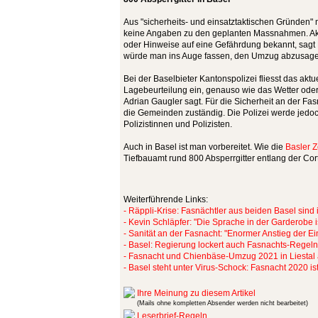
Aus "sicherheits- und einsatztaktischen Gründen"
keine Angaben zu den geplanten Massnahmen. Ak
oder Hinweise auf eine Gefährdung bekannt, sagt Fr
würde man ins Auge fassen, den Umzug abzusage
Bei der Baselbieter Kantonspolizei fliesst das akt
Lagebeurteilung ein, genauso wie das Wetter ode
Adrian Gaugler sagt. Für die Sicherheit an der Fasn
die Gemeinden zuständig. Die Polizei werde jedoch
Polizistinnen und Polizisten.
Auch in Basel ist man vorbereitet. Wie die
Basler Z
Tiefbauamt rund 800 Absperrgitter entlang der Co
Weiterführende Links:
- Räppli-Krise: Fasnächtler aus beiden Basel sind 
- Kevin Schläpfer: "Die Sprache in der Garderobe 
- Sanität an der Fasnacht: "Enormer Anstieg der Ei
- Basel: Regierung lockert auch Fasnachts-Regeln
- Fasnacht und Chienbäse-Umzug 2021 in Liestal
- Basel steht unter Virus-Schock: Fasnacht 2020 i
Ihre Meinung zu diesem Artikel
(Mails ohne kompletten Absender werden nicht bearbeitet)
Leserbrief-Regeln