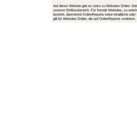
Auf dieser Website gibt es Links zu Websites Dritter. So
unseren Einflussbereich. Für fremde Websites, zu welch
besteht, übernimmt OnlineReports keine inhaltliche oder
gilt für Websites Dritter, die auf OnlineReports verlinken.