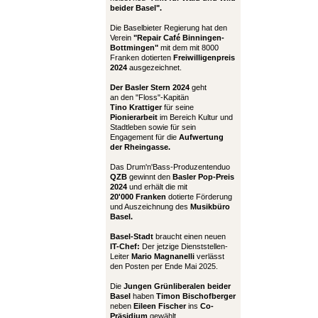
beider Basel".
Die Baselbieter Regierung hat den
Verein
"Repair Café Binningen-
Bottmingen"
mit dem mit 8000
Franken dotierten
Freiwilligenpreis
2024
ausgezeichnet.
Der Basler Stern 2024
geht
an den "Floss"-Kapitän
Tino Krattiger
für seine
Pionierarbeit
im Bereich Kultur und
Stadtleben sowie für sein
Engagement für die
Aufwertung
der Rheingasse.
Das Drum'n'Bass-Produzentenduo
QZB
gewinnt den
Basler Pop-Preis
2024
und erhält die mit
20'000 Franken
dotierte Förderung
und Auszeichnung des
Musikbüro
Basel.
Basel-Stadt
braucht einen neuen
IT-Chef:
Der jetzige Dienststellen-
Leiter
Mario Magnanelli
verlässt
den Posten per Ende Mai 2025.
Die
Jungen Grünliberalen beider
Basel
haben
Timon Bischofberger
neben
Eileen Fischer
ins
Co-
Präsidium
gewählt.