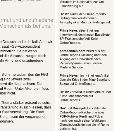
Vorstoss im Nationalrat zur Uni-
.
Finanzierung auf.
Die
bz
nimmt den OnlineReports-
Beitrag zum verstorbenen
 Armut und unzufriedene
Astrophysiker Maurizio Falanga auf.
Menschen als bei uns."
Prime News
zitiert in einem
Interview mit dem neuen Baselbieter
SP-Fraktionschef Adil Koller
 Deutschland nicht kalt. Aber wir
OnlineReports.
, sagt FGS-Vizepräsident
ntwortlich. Selbst wenn
persoenlich.com
zitiert aus der
OnlineReports-Meldung über den
ort die Voraussetzungen doch
Abgang der stellvertretenden
 mehr Armut und unzufriedene
Regionaljournal-Basel-Leiterin
Marlène Sandrin.
n Sicherheitsplan, den die FGS
Prime News
nimmt in einem Artikel
g sind jeweils zwei
über die Krise in der Mitte Baselland
perrt die Hauptachsen. Die
Bezug auf OnlineReports.
gt Rudin. Unter Alkoholeinfluss
Die
bz
verweist in einem Artikel über
ber nicht.
Klima-Massnahmen auf
OnlineReports.
s Thema stärker präsent zu sein.
eranstaltung ausschliessen, dass
BaZ
und
Baseljetzt
erzählen die
r Stadtverwaltung. Die Stadt
OnlineReports-Recherche über
 Ereignissen der vergangenen
FDP-Politiker Ferdinand Pulver
nach, der nach seiner Wahl zum
enommen.
Gemeindepräsidenten die IV-Rente
verloren hat.