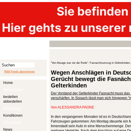
"Von Absage war nie die Rede": Fasnachtsumzug in Gelterkinden, 
Wegen Anschlägen in Deutsc
RSS Feeds abonnieren
Gerücht bewegt die Fasnächt
Home
Gelterkinden
Newsletter
Der Vorstand der Gelterkinder Fasnacht muss das S
bestellen
verschärfen. In Sissach lässt man sich hingegen "n
abbestellen
Von
ALESSANDRA PAONE
Werbung
Konditionen
In den vergangenen Monaten ist es in Deutschlan
Fahrzeugen gekommen: Am Montag steuerte ein 
Channels
Innenstadt sein Auto in eine Menschenmenge. Der A
News
mehrere Verletzte. Nach dem Anschlag auf eine D