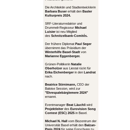
Die Architektin und Stadtentwicklerin
Barbara Buser
erhält den
Basler
Kulturpreis 2024.
SRF-Literaturredaktor und
Drummeli-Regisseur
Michael
Luisier
ist neu Mitglied
des
Schnitzelbank-Comités.
Der frühere Diplomat
Paul Seger
übernimmt das Präsidium der
Winterhilfe Basel-Stadt
von
Marianne Eggenberger.
Grünen-Politikerin
Natalie
Oberholzer
aus Liestal rückt für
Erika Eichenberger
in den
Landrat
nach.
Beatrice Stirnimann,
CEO der
Baloise Session, wird zur
"Ehrespalebärglemere 2024"
ernannt.
Eventmanager
Beat Läuchli
wird
Projektleiter
des
Eurovision Song
Contest (ESC) 2025
in Basel.
Michael N. Hall
vom Biozentrum der
Universität Basel erhält den
Balzan-
Preis 2024
für seine Forschung zu