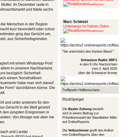
 Mutter. Im Dezember raste in
Reaktionen
ihnachtsmarkt und tötete sechs
Schinzel Pommes
Marc Schinzel
 die Menschen in der Region
Unterwegs im Nahen Osten
snacht kurz bevorsteht oder schon
Reaktionen
terkinden ging das Gerücht um,
det, aus Sicherheitsgründen
"Sie unterstützt den Kanton Basel."
Schweizer Radio SRF1
agiert mit einem WhatsApp-Post
in den 6 Uhr-Nachrichten
r allem in unserem Nachbarland,
vom 2. April 2025
uns bezüglich Sicherheit
über die Schweizer Armee
Nach einem "konstruktiven
 Feuerwehr habe man sich darauf
ter Form" durchführen könne. Die
Treffpunkt Hülftenschanz.
tt.
RückSpiegel
cht und unter anderem für den
as Gerücht in die Welt gesetzt
Die
Basler Zeitung
bezieht
h den jüngsten Ereignissen in
sich in einem Beitrag zur
danken. Von Absage war aber nie
Präsidiumswahl der Baselbieter Mitte
hen.
auf OnlineReports.
Die
Volksstimme
greift den Artikel
ssach und Liestal
von OnlineReports über den
 Sissach (FGS) hat darauf