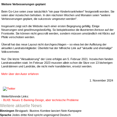
Weitere Verbesserungen geplant
Beim Go-Live seien zwar tatsächlich "ein paar Kinderkrankheiten" festgestellt worden. Sie
seien aber inzwischen behoben. In den nächsten Wochen und Monaten seien "weitere
Verbesserungen geplant, die sukzessiv umgesetzt werden".
Insgesamt zeigt sich die Website nach einer ersten Begegnung gefällig. Einige
Neuerungen sind gewöhnungsbedürftig. So beispielsweise die illustrierten Anrisse auf der
Frontseite. Sie können nicht gescrollt werden, sondern müssen umständlich mit Klicks auf
Pfeile verschoben werden.
Überall hat das neue Layout nicht durchgeschlagen – so etwa bei der Auflistung der
aktuellen Landratsmitglieder. Überlebt hat der hilfreiche Link auf "aktuelle und ehemalige"
Volksvertreter.
Nur: Die letzte "Aktualisierung" der Liste erfolgte am 5. Februar 2021. Inzwischen fanden
Landratswahlen statt. Im Februar 2023 mussten allein schon die Sitze von 13 bisherigen
Landrätinnen und Landräte, die nicht mehr kandidierten, ersetzt werden.
Mehr über den Autor erfahren
1. November 2024
Weiterführende Links:
- BLKB: Neues E-Banking-Design, aber technische Probleme
Weitere aktuelle News
Binningen
Birsigpark: Illustres Komitee lanciert Nein-Kampagne
Sprache
Jedes dritte Kind spricht ungenügend Deutsch