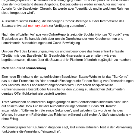
Regierungssprecher Nic Kaufmann bestätigt gegenüber OnlineReports die Unsicherheit
über den Fortbestand dieses Angebots. Derzeit gebe es weder einen Autor noch eine
Autorin für die Baselbieter Chronik. Es werde aber "geprüft, ob und in welchem Rahmen
diese fortgesetzt wird".
Ausserdem sei "in Prüfung, die bisherigen Chronik-Beiträge auf der Internetseite des
Staatsarchivs auf
memory.bl.ch
zur Verfügung zu stellen".
Nach der offiziellen Anfrage von OnlineReports zeigt die Suchfunktion zu "Chronik" zwar
Ergebnisse an. Es handelt sich aber um ein Durcheinander von Kirschenernten und
Lotteriefonds-Ausschüttungen und Covid-Bewältigung.
Um den Wert des Erfassungsaufwands und insbesondere das konzentriert erfasste
"Gedächtnis des Baselbiets" für Geschichts-Interessierte zu erhalten, wäre es
begrüssenswert, dieses über die Staatsarchiv-Plattform öffentlich zugänglich zu machen.
Rädchen dreht stundenlang
Eine neue Einrichtung der aufgefrischten Baselbieter Staats-Website ist das "BL-Konto",
das auf der Frontseite als "der zentrale Einstiegspunkt für den Bezug von Dienstleistungen
des Kantons Basel-Landschaft" angepriesen wird. Dort sollen beispielsweise
Familienausweise bestellt oder Gesuche für den Zugang zu staatlichen Dokumenten
gemäss Öffentlichkeitprinzip gestellt werden.
Trotz Versuchen an mehreren Tagen gelingt es dem Schreibenden indessen nicht, sich
auf seinem MacBook Pro bei der Authentifizierungsbehörde für das "BL-Konto"
anzumelden. "Bitte warten Sie einige Sekunden", wird gebeten. Es wurde ein langes
Warten: In unserem Fall drehte das Rädchen während zahlreicher Anläufe stundenlang –
ohne Erfolg.
Regierungssprecher Kaufmann dagegen sagt, laut einem aktuellen Test in der Verwaltung
funktioniere die Anmeldung "einwandfrei".