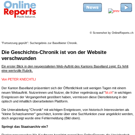
© Screenshot by OnlineReports.ch
"Fortsetzung geprüft": Suchergebnis zur Baselbieter Chronik.
Die Geschichts-Chronik ist von der Website
verschwunden
Ein erster Blick in den neugestalteten Web-Auftritt des Kantons Baselland zeigt: Es fehlt
eine wertvolle Rubrik.
Von
PETER KNECHTLI
Der Kanton Baselland präsentiert sich der Öffentlichkeit seit wenigen Tagen mit einem
neuen Webauftritt. Nutzerinnen und Nutzer, die früher regelmässig auf "
bl.ch
" in wichtigen
Ereignissen der Vergangenheit gestöbert haben, vermissen diese Dienstleistung in der
optisch und inhaltlich überarbeiteten Plattform.
Die Unterabteilung "Chronik" mit wichtigen Ereignissen, von historisch Interessierten als
"kleine Schatzkammer" geschätzt, konnte über eine Suchfunktion zwar angeklickt werden,
doch angezeigt wurde eine Fehlermeldung (Bild oben).
Springt das Staatsarchiv ein?