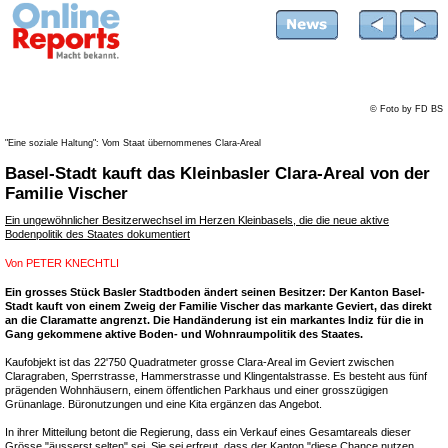
© Foto by FD BS
"Eine soziale Haltung": Vom Staat übernommenes Clara-Areal
Basel-Stadt kauft das Kleinbasler Clara-Areal von der
Familie Vischer
Ein ungewöhnlicher Besitzerwechsel im Herzen Kleinbasels, die die neue aktive
Bodenpolitik des Staates dokumentiert
Von
PETER KNECHTLI
Ein grosses Stück Basler Stadtboden ändert seinen Besitzer: Der Kanton Basel-
Stadt kauft von einem Zweig der Familie Vischer das markante Geviert, das direkt
an die Claramatte angrenzt. Die Handänderung ist ein markantes Indiz für die in
Gang gekommene aktive Boden- und Wohnraumpolitik des Staates.
Kaufobjekt ist das 22'750 Quadratmeter grosse Clara-Areal im Geviert zwischen
Claragraben, Sperrstrasse, Hammerstrasse und Klingentalstrasse. Es besteht aus fünf
prägenden Wohnhäusern, einem öffentlichen Parkhaus und einer grosszügigen
Grünanlage. Büronutzungen und eine Kita ergänzen das Angebot.
In ihrer Mitteilung betont die Regierung, dass ein Verkauf eines Gesamtareals dieser
Grösse "äusserst selten" sei. Sie sei erfreut, dass der Kanton "diese Chance nutzen