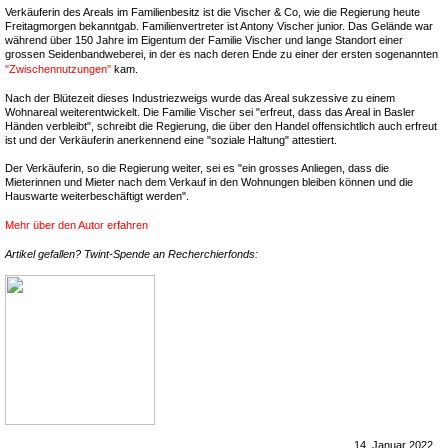
Verkäuferin des Areals im Familienbesitz ist die Vischer & Co, wie die Regierung heute
Freitagmorgen bekanntgab. Familienvertreter ist Antony Vischer junior. Das Gelände war
während über 150 Jahre im Eigentum der Familie Vischer und lange Standort einer
grossen Seidenbandweberei, in der es nach deren Ende zu einer der ersten sogenannten
"Zwischennutzungen"
kam.
Nach der Blütezeit dieses Industriezweigs wurde das Areal sukzessive zu einem
Wohnareal weiterentwickelt. Die Familie Vischer sei "erfreut, dass das Areal in Basler
Händen verbleibt", schreibt die Regierung, die über den Handel offensichtlich auch erfreut
ist und der Verkäuferin anerkennend eine "soziale Haltung" attestiert.
Der Verkäuferin, so die Regierung weiter, sei es "ein grosses Anliegen, dass die
Mieterinnen und Mieter nach dem Verkauf in den Wohnungen bleiben können und die
Hauswarte weiterbeschäftigt werden".
Mehr über den Autor erfahren
Artikel gefallen? Twint-Spende an Recherchierfonds:
14. Januar 2022