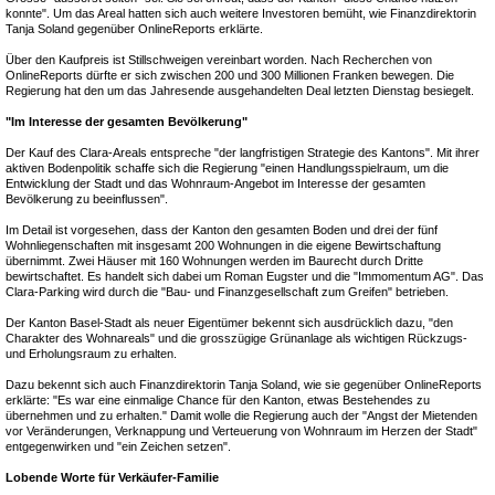
konnte". Um das Areal hatten sich auch weitere Investoren bemüht, wie Finanzdirektorin
Tanja Soland gegenüber OnlineReports erklärte.
Über den Kaufpreis ist Stillschweigen vereinbart worden. Nach Recherchen von
OnlineReports dürfte er sich zwischen 200 und 300 Millionen Franken bewegen. Die
Regierung hat den um das Jahresende ausgehandelten Deal letzten Dienstag besiegelt.
"Im Interesse der gesamten Bevölkerung"
Der Kauf des Clara-Areals entspreche "der langfristigen Strategie des Kantons". Mit ihrer
aktiven Bodenpolitik schaffe sich die Regierung "einen Handlungsspielraum, um die
Entwicklung der Stadt und das Wohnraum-Angebot im Interesse der gesamten
Bevölkerung zu beeinflussen".
Im Detail ist vorgesehen, dass der Kanton den gesamten Boden und drei der fünf
Wohnliegenschaften mit insgesamt 200 Wohnungen in die eigene Bewirtschaftung
übernimmt. Zwei Häuser mit 160 Wohnungen werden im Baurecht durch Dritte
bewirtschaftet. Es handelt sich dabei um Roman Eugster und die "Immomentum AG". Das
Clara-Parking wird durch die "Bau- und Finanzgesellschaft zum Greifen" betrieben.
Der Kanton Basel-Stadt als neuer Eigentümer bekennt sich ausdrücklich dazu, "den
Charakter des Wohnareals" und die grosszügige Grünanlage als wichtigen Rückzugs-
und Erholungsraum zu erhalten.
Dazu bekennt sich auch Finanzdirektorin Tanja Soland, wie sie gegenüber OnlineReports
erklärte: "Es war eine einmalige Chance für den Kanton, etwas Bestehendes zu
übernehmen und zu erhalten." Damit wolle die Regierung auch der "Angst der Mietenden
vor Veränderungen, Verknappung und Verteuerung von Wohnraum im Herzen der Stadt"
entgegenwirken und "ein Zeichen setzen".
Lobende Worte für Verkäufer-Familie