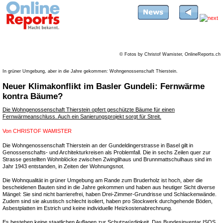
© Fotos by Christof Wamister, OnlineReports.ch
In grüner Umgebung, aber in die Jahre gekommen: Wohngenossenschaft Thierstein.
Neuer Klimakonflikt im Basler Gundeli: Fernwärme
kontra Bäume?
Die Wohngenossenschaft Thierstein opfert geschützte Bäume für einen
Fernwärmeanschluss. Auch ein Sanierungsprojekt sorgt für Streit.
Von
CHRISTOF WAMISTER
Die Wohngenossenschaft Thierstein an der Gundeldingerstrasse in Basel gilt in
Genossenschafts- und Architekturkreisen als Problemfall. Die in sechs Zeilen quer zur
Strasse gestellten Wohnblöcke zwischen Zwinglihaus und Brunnmattschulhaus sind im
Jahr 1943 entstanden, in Zeiten der Wohnungsnot.
Die Wohnqualität in grüner Umgebung am Rande zum Bruderholz ist hoch, aber die
bescheidenen Bauten sind in die Jahre gekommen und haben aus heutiger Sicht diverse
Mängel: Sie sind nicht barrierefrei, haben Drei-Zimmer-Grundrisse und Schlackenwände.
Zudem sind sie akustisch schlecht isoliert, haben pro Stockwerk durchgehende Böden,
Asbestplatten im Estrich und keine individuelle Heizkostenabrechnung.
Es bestehen keine staatlichen Auflagen zur Schutzwürdigkeit. Das Bundesinventar ISOS