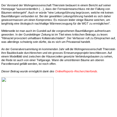
Der Vorstand der Wohngenossenschaft Thierstein bedauert in einem Bericht auf seiner
Homepage "ausserordentlich (…), dass der Fernwärmeanschluss mit der Fällung von
Bäumen einhergeht". Auch er würde "eine Leitungsführung begrüssen, welche mit keinen
Baumfällungen verbunden ist. Bei der gewählten Leitungsführung handelt es sich daher
gewissermassen um einen Kompromiss: Es müssen leider einige Bäume weichen, um
langfristig eine ökologisch nachhaltige Wärmeerzeugung für die WGT zu ermöglichen".
Mittlerweile ist man auch im Gundeli auf die vorgesehenen Baumfällungen aufmerksam
geworden. In der Gundeldinger Zeitung ist im Titel eines kritischen Beitrags zu lesen:
"Klimaziel provoziert unhaltbare Kollateralschäden". Der Verfasser ruft zu Einsprachen auf,
was allerdings schwierig sein dürfte, da es sich um Privatareal handelt.
An der Generalversammlung im kommenden Jahr will die Wohngenossenschaft Thierstein
ihre Baublockade durchbrechen und ein grosses Erneuerungsprojekt beschliessen. Auf
einem Modellbild sind zwischen die Häuserzeilen gesetzte Verbindungsbauten zu sehen,
die Rede ist auch von einer Tiefgarage. Wann die umstrittenen Bäume am oberen
Parzellenrand gefällt werden, ist noch offen.
Dieser Beitrag wurde ermöglicht dank des
OnlineReports-Recherchierfonds.