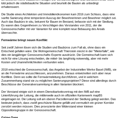
lobt jedoch die städtebauliche Situation und beurteilt die Bauten als unbedingt
erhaltenswert.
Die Studie eines Architekten und Immobilienökonomen kam 2016 zum Schluss, dass eine
sanfte Sanierung ohne temporären Auszug der Bewohnerinnen und Bewohner möglich sei.
Auch das Baubüro in situ, bekannt für Bauen im Bestand, befasste sich mit der Siedlung.
Es waren dies Gegenthesen zu Vorschlägen des Vorstandes von 2011, der die
Genossenschafter mit vier Varianten für eine komplett neue Bebauung des Areals
überraschte.
Fernwärme bringt neuen Konflikt
Seit zwölf Jahren lösen sich die Studien und Baubüros zum Fall ab, ohne dass ein
Entscheid gefallen wäre. Die Wohngemeinschaft Thierstein steckt in der "Mieterfalle", wie
dies ein langjähriger Genossenschafts-Experte ausdrückt. Die Gemeinschaft kann sich
nicht für eine Lösung entscheiden, die mittel- bis langfristig notwendig, aber mit mehr
Kosten und Unannehmlichkeiten verbunden wäre.
2018 entschied die Genossenschaft, das Angebot der Industriellen Werke Basel (IWB), sie
an die Fernwärme anzuschliessen, anzunehmen. Daraus entwickelten sich aber neue
Konflikte. Denn wo sollte die Fernwärmeleitung durchführen, und in welchem
Zusammenhang stand sie zu möglichen Sanierungsprojekten? Diese sind allerdings durch
Beschlüsse der Generalversammlung in allen Varianten blockiert.
Der Vorstand einigte sich in einem Dienstbarkeitsvertrag mit den IWB auf eine
Linienführung der Leitung, die mittlerweile auch im offiziellen Kartenwerk mapBS
eingetragen ist. Die Leitung soll am oberen Parzellenrand der Siedlung gelegt werden. Das
bedeutet jedoch, dass zwölf geschützte Bäume gefällt und vermutlich ein grüner Korridor
zerstört werden müssen. Dies provozierte den Widerstand einer kleinen
Oppositionsgruppe in der Genossenschaft.
Grüne Oase