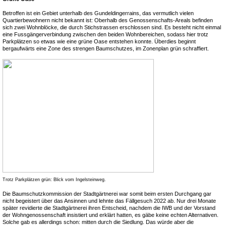
Betroffen ist ein Gebiet unterhalb des Gundeldingerrains, das vermutlich vielen
Quartierbewohnern nicht bekannt ist: Oberhalb des Genossenschafts-Areals befinden
sich zwei Wohnblöcke, die durch Stichstrassen erschlossen sind. Es besteht nicht einmal
eine Fussgängerverbindung zwischen den beiden Wohnbereichen, sodass hier trotz
Parkplätzen so etwas wie eine grüne Oase entstehen konnte. Überdies beginnt
bergaufwärts eine Zone des strengen Baumschutzes, im Zonenplan grün schraffiert.
Trotz Parkplätzen grün: Blick vom Ingelsteinweg.
Die Baumschutzkommission der Stadtgärtnerei war somit beim ersten Durchgang gar
nicht begeistert über das Ansinnen und lehnte das Fällgesuch 2022 ab. Nur drei Monate
später revidierte die Stadtgärtnerei ihren Entscheid, nachdem die IWB und der Vorstand
der Wohngenossenschaft insistiert und erklärt hatten, es gäbe keine echten Alternativen.
Solche gab es allerdings schon: mitten durch die Siedlung. Das würde aber die