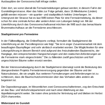
Ausbaupläne der Genossenschaft infrage stellen.
Oder dort, wo sonst überall die Fernwärmeleitungen gebaut werden; in diesem Fall in der
Gundeldingerstrasse. Aber das hätte zur Folge gehabt, dass 16 Alleebäume (Linden)
gefällt werden müssen – ein quartier- und stadtpolitisch heikles Unterfangen. Im
Untergrund der Strasse hat es laut IWB keinen Platz für eine Fernwärmeleitung, da dieser
schon für eine zentrale Achse aller andern Arten von Leitungen belegt sei. Mit der
Linienführung durch das Genossenschaftsareal möchten die IWB auch das benachbarte
Brunnmattschulhaus an die Fernwärme anschliessen.
Stadtgärtnerei pro Fernwärme
In der Fällbewilligung, die OnlineReports vorliegt, formuliert die Stadtgärtnerei die
Linienführung an der Parzellengrenze wie folgt: "Sie ist in enger Zusammenarbeit mit dem
beauftragten Baumpfleger und sehr akribisch erarbeitet worden. Die Möglichkeiten für eine
Leitungsführung in diesem Bereich sind aufgrund des freizuhaltenden Baubereichs, der
Hanglage, den entsprechenden Hangsicherungen und den statischen Anforderungen an
die Fernwärme stark eingeschränkt." Die zu fällenden zwölf geschützten und fünf
ungeschützten Bäume sollen ersetzt werden.
Bei der Interessenabwägung durch die Stadtgärtnerei überwiegt somit die Bedeutung des
übergeordneten Projekts Fernwärmeversorgung gegenüber der Bäume und der
Natursubstanz, die sie umgibt. Aus weiteren Formulierungen und Anforderungen ist zu
schliessen, dass die Baumschutzkommission über das Vorhaben alles andere als
begeistert ist.
Die Oppositionsgruppe, im Wesentlichen zwei Genossenschafterinnen, zog den Entscheid
an das Bau- und Verkehrsdepartement und nach einer Ablehnung an das
Appellationsgericht weiter. Sie traten ohne juristische Vertretung auf und blieben im Herbst
2024 chancenlos.
Widerstand im Gundeli