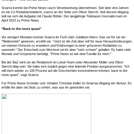
Sciarra konnte bei Prime News rasch Verantwortung übernehmen. Seit über drei Jahren
ist sie Co-Redaktionsleiterin, zuerst an der Seite von Oliver Sterchi. Seit dessen Abgang
teilt sie sich die Aufgabe mit Claude Bühler. Der langjährige Telebasel-Journalist kam im
April 2023 zu Prime News.
"Back to the roots quasi"
Vor wenigen Monaten konnte Sciarra ihr Fünf-Jahr-Jubiläum feiern. Das sei für sie ein
"Meilenstein" gewesen, erzählt sie. "Jetzt ist die Zeit aber reif für neue Herausforderungen,
um meinen Horizont zu erweitern und Erfahrungen in einer grösseren Redaktion zu
sammeln." Der Entscheid zum Wechsel sei ihr aber "sehr schwer" gefallen. Es habe viele
Monate und Gespräche benötigt. "Prime News ist wie eine Familie für mich."
Bei der BaZ wird sie als Redaktorin im Lokal-Team unter Alexander Müller und Oliver
Sterchi tätig sein. Sie habe sich explizit gegen eine leitende Position ausgesprochen. "Ich
will mich wieder zu 100 Prozent auf die Geschichten konzentrieren können, back to the
roots quasi", sagt Sciarra.
Für Prime-News-Gründer und -Inhaber Christian Keller ist Sciarras Abgang ein Verlust. Es
erfülle ihn aber mit Stolz zu sehen, was aus ihr geworden sei.