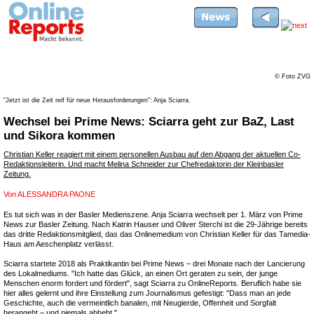
© Foto ZVG
"Jetzt ist die Zeit reif für neue Herausforderungen": Anja Sciarra.
Wechsel bei Prime News: Sciarra geht zur BaZ, Last
und Sikora kommen
Christian Keller reagiert mit einem personellen Ausbau auf den Abgang der aktuellen Co-
Redaktionsleiterin. Und macht Melina Schneider zur Chefredaktorin der Kleinbasler
Zeitung.
Von
ALESSANDRA PAONE
Es tut sich was in der Basler Medienszene. Anja Sciarra wechselt per 1. März von Prime
News zur Basler Zeitung. Nach Katrin Hauser und Oliver Sterchi ist die 29-Jährige bereits
das dritte Redaktionsmitglied, das das Onlinemedium von Christian Keller für das Tamedia-
Haus am Aeschenplatz verlässt.
Sciarra startete 2018 als Praktikantin bei Prime News – drei Monate nach der Lancierung
des Lokalmediums. "Ich hatte das Glück, an einen Ort geraten zu sein, der junge
Menschen enorm fordert und fördert", sagt Sciarra zu OnlineReports. Beruflich habe sie
hier alles gelernt und ihre Einstellung zum Journalismus gefestigt: "Dass man an jede
Geschichte, auch die vermeintlich banalen, mit Neugierde, Offenheit und Sorgfalt
herangeht – und niemals abhebt."