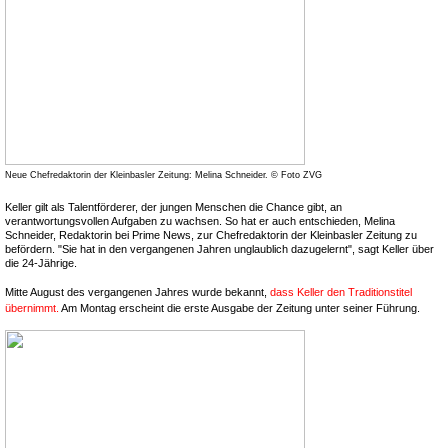
Neue Chefredaktorin der Kleinbasler Zeitung: Melina Schneider. © Foto ZVG
Keller gilt als Talentförderer, der jungen Menschen die Chance gibt, an
verantwortungsvollen Aufgaben zu wachsen. So hat er auch entschieden, Melina
Schneider, Redaktorin bei Prime News, zur Chefredaktorin der Kleinbasler Zeitung zu
befördern. "Sie hat in den vergangenen Jahren unglaublich dazugelernt", sagt Keller über
die 24-Jährige.
Mitte August des vergangenen Jahres wurde bekannt,
dass Keller den Traditionstitel
übernimmt.
Am Montag erscheint die erste Ausgabe der Zeitung unter seiner Führung.