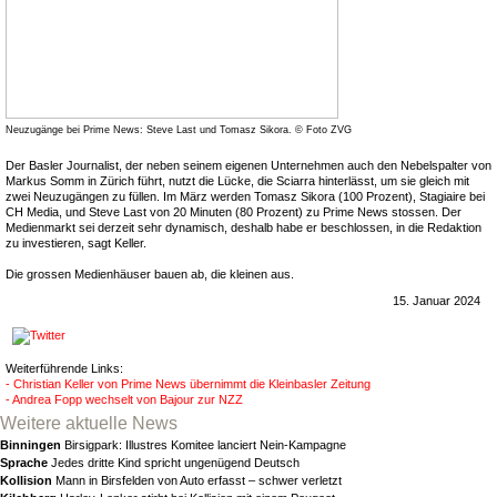
Neuzugänge bei Prime News: Steve Last und Tomasz Sikora. © Foto ZVG
Der Basler Journalist, der neben seinem eigenen Unternehmen auch den Nebelspalter von
Markus Somm in Zürich führt, nutzt die Lücke, die Sciarra hinterlässt, um sie gleich mit
zwei Neuzugängen zu füllen. Im März werden Tomasz Sikora (100 Prozent), Stagiaire bei
CH Media, und Steve Last von 20 Minuten (80 Prozent) zu Prime News stossen. Der
Medienmarkt sei derzeit sehr dynamisch, deshalb habe er beschlossen, in die Redaktion
zu investieren, sagt Keller.
Die grossen Medienhäuser bauen ab, die kleinen aus.
15. Januar 2024
Weiterführende Links:
- Christian Keller von Prime News übernimmt die Kleinbasler Zeitung
- Andrea Fopp wechselt von Bajour zur NZZ
Weitere aktuelle News
Binningen
Birsigpark: Illustres Komitee lanciert Nein-Kampagne
Sprache
Jedes dritte Kind spricht ungenügend Deutsch
Kollision
Mann in Birsfelden von Auto erfasst – schwer verletzt