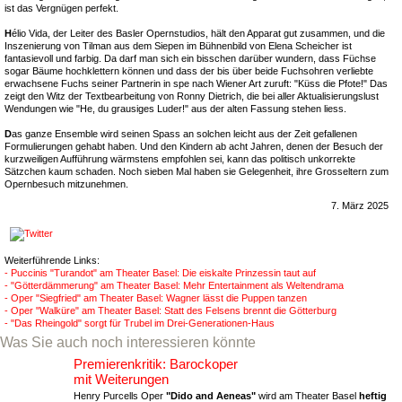
ist das Vergnügen perfekt.
H
élio Vida, der Leiter des Basler Opernstudios, hält den Apparat gut zusammen, und die
Inszenierung von Tilman aus dem Siepen im Bühnenbild von Elena Scheicher ist
fantasievoll und farbig. Da darf man sich ein bisschen darüber wundern, dass Füchse
sogar Bäume hochklettern können und dass der bis über beide Fuchsohren verliebte
erwachsene Fuchs seiner Partnerin in spe nach Wiener Art zuruft: "Küss die Pfote!" Das
zeigt den Witz der Textbearbeitung von Ronny Dietrich, die bei aller Aktualisierungslust
Wendungen wie "He, du grausiges Luder!" aus der alten Fassung stehen liess.
D
as ganze Ensemble wird seinen Spass an solchen leicht aus der Zeit gefallenen
Formulierungen gehabt haben. Und den Kindern ab acht Jahren, denen der Besuch der
kurzweiligen Aufführung wärmstens empfohlen sei, kann das politisch unkorrekte
Sätzchen kaum schaden. Noch sieben Mal haben sie Gelegenheit, ihre Grosseltern zum
Opernbesuch mitzunehmen.
7. März 2025
Weiterführende Links:
- Puccinis "Turandot" am Theater Basel: Die eiskalte Prinzessin taut auf
- "Götterdämmerung" am Theater Basel: Mehr Entertainment als Weltendrama
- Oper "Siegfried" am Theater Basel: Wagner lässt die Puppen tanzen
- Oper "Walküre" am Theater Basel: Statt des Felsens brennt die Götterburg
- "Das Rheingold" sorgt für Trubel im Drei-Generationen-Haus
Was Sie auch noch interessieren könnte
Premierenkritik: Barockoper
mit Weiterungen
Henry Purcells Oper
"Dido and Aeneas"
wird am Theater Basel
heftig