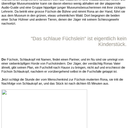
übereifrige Museumswärter kann sie davon ebenso wenig abhalten wir der plappernde
Audio-Guide und eine Gruppe hippeliger junger Museumsbesucherinnen mit ihrer zickigen
Lehrerin. Da betritt eine grosse Füchsin die Bühne und nimmt Rona an der Hand, führt sie
aus dem Museum in den grünen, etwas unheimlichen Wald. Dort begegnen die beiden
einer Schar Hühner und anderen Tieren, denen der Jäger mit seinem Schiessgewehr
nachsetzt.
"Das schlaue Füchslein" ist eigentlich kein
Kinderstück.
D
ie Füchsin, Schlaukopf mit Namen, findet einen Partner, und im Nu sind sie umringt von
einer siebenköpfigen Horde von Fuchskindern. Der Jäger, der verdächtig Ronas Vater
ähnelt, gibt seinen Plan, ein Fuchsfell nach Hause zu bringen, nicht auf und erschiesst die
Füchsin Schlaukopf, nachdem er vorübergehend selbst in die Fuchsfalle getappt ist.
J
etzt schlägt die Stunde der vom Menschenkind zur Füchsin mutierten Rona, sie tritt die
Nachfolge von Schlaukopf an, und das Stück ist nach dichten 65 Minuten aus.