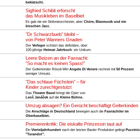
beklatscht.
Sigfried Schibli erforscht
das Musikleben im Baselbiet
Es gab nie ein Sinfonieorchester, aber
Chöre, Blasmusik und ein
bisschen Jazz.
"Dr Schwarzbueb" bleibt –
von Peter Wanners Gnaden
Der
Verleger
schützt das defizitäre, über
100-jährige
Heimat-Jahrbuch
: ein Unikum.
Leere Beizen an der Fasnacht:
"So macht es keinen Spass!"
Der Gelterkinder Rössli-Wirt
Angelo Di Venere
rechnet mit
50 Prozent
weniger Umsatz.
"Das schlaue Füchslein" – für
Kinder zurechtgestutzt
Das
Theater Basel
bringt die Oper von
Leoš Janáček
auf die
Kleine Bühne.
Umzug absagen? Ein Gerücht beschäftigt Gelterkinden
Die
Anschläge in Deutschland
bewegen auch die
Fasnächtler im
Oberbaselbiet.
Premierenkritik: Die eiskalte Prinzessin taut auf
Ein
Vierteljahrhundert
nach der letzten Basler Produktion gelingt
Puccinis
"Turandot".