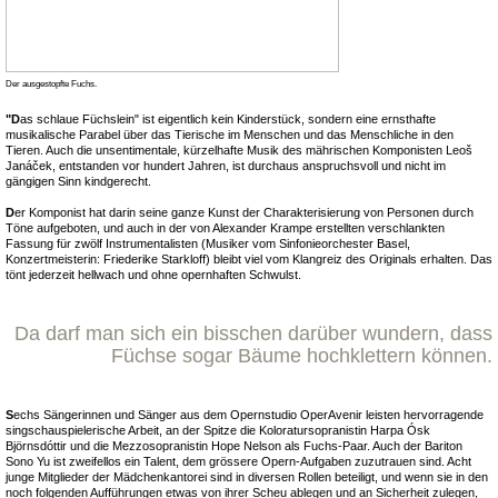
Der ausgestopfte Fuchs.
"D
as schlaue Füchslein" ist eigentlich kein Kinderstück, sondern eine ernsthafte
musikalische Parabel über das Tierische im Menschen und das Menschliche in den
Tieren. Auch die unsentimentale, kürzelhafte Musik des mährischen Komponisten Leoš
Janáček, entstanden vor hundert Jahren, ist durchaus anspruchsvoll und nicht im
gängigen Sinn kindgerecht.
D
er Komponist hat darin seine ganze Kunst der Charakterisierung von Personen durch
Töne aufgeboten, und auch in der von Alexander Krampe erstellten verschlankten
Fassung für zwölf Instrumentalisten (Musiker vom Sinfonieorchester Basel,
Konzertmeisterin: Friederike Starkloff) bleibt viel vom Klangreiz des Originals erhalten. Das
tönt jederzeit hellwach und ohne opernhaften Schwulst.
Da darf man sich ein bisschen darüber wundern, dass
Füchse sogar Bäume hochklettern können.
S
echs Sängerinnen und Sänger aus dem Opernstudio OperAvenir leisten hervorragende
singschauspielerische Arbeit, an der Spitze die Koloratursopranistin Harpa Ósk
Björnsdóttir und die Mezzosopranistin Hope Nelson als Fuchs-Paar. Auch der Bariton
Sono Yu ist zweifellos ein Talent, dem grössere Opern-Aufgaben zuzutrauen sind. Acht
junge Mitglieder der Mädchenkantorei sind in diversen Rollen beteiligt, und wenn sie in den
noch folgenden Aufführungen etwas von ihrer Scheu ablegen und an Sicherheit zulegen,