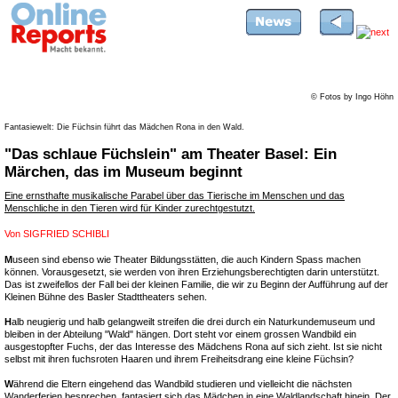
© Fotos by Ingo Höhn
Fantasiewelt: Die Füchsin führt das Mädchen Rona in den Wald.
"Das schlaue Füchslein" am Theater Basel: Ein
Märchen, das im Museum beginnt
Eine ernsthafte musikalische Parabel über das Tierische im Menschen und das
Menschliche in den Tieren wird für Kinder zurechtgestutzt.
Von
SIGFRIED SCHIBLI
M
useen sind ebenso wie Theater Bildungsstätten, die auch Kindern Spass machen
können. Vorausgesetzt, sie werden von ihren Erziehungsberechtigten darin unterstützt.
Das ist zweifellos der Fall bei der kleinen Familie, die wir zu Beginn der Aufführung auf der
Kleinen Bühne des Basler Stadttheaters sehen.
H
alb neugierig und halb gelangweilt streifen die drei durch ein Naturkundemuseum und
bleiben in der Abteilung "Wald" hängen. Dort steht vor einem grossen Wandbild ein
ausgestopfter Fuchs, der das Interesse des Mädchens Rona auf sich zieht. Ist sie nicht
selbst mit ihren fuchsroten Haaren und ihrem Freiheitsdrang eine kleine Füchsin?
W
ährend die Eltern eingehend das Wandbild studieren und vielleicht die nächsten
Wanderferien besprechen, fantasiert sich das Mädchen in eine Waldlandschaft hinein. Der