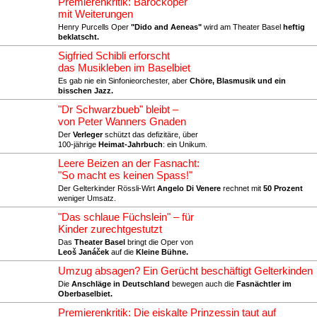
Premierenkritik: Barockoper
mit Weiterungen
Henry Purcells Oper
"Dido and Aeneas"
wird am Theater Basel
heftig
beklatscht.
Sigfried Schibli erforscht
das Musikleben im Baselbiet
Es gab nie ein Sinfonieorchester, aber
Chöre, Blasmusik und ein
bisschen Jazz.
"Dr Schwarzbueb" bleibt –
von Peter Wanners Gnaden
Der
Verleger
schützt das defizitäre, über
100-jährige
Heimat-Jahrbuch
: ein Unikum.
Leere Beizen an der Fasnacht:
"So macht es keinen Spass!"
Der Gelterkinder Rössli-Wirt
Angelo Di Venere
rechnet mit
50 Prozent
weniger Umsatz.
"Das schlaue Füchslein" – für
Kinder zurechtgestutzt
Das
Theater Basel
bringt die Oper von
Leoš Janáček
auf die
Kleine Bühne.
Umzug absagen? Ein Gerücht beschäftigt Gelterkinden
Die
Anschläge in Deutschland
bewegen auch die
Fasnächtler im
Oberbaselbiet.
Premierenkritik: Die eiskalte Prinzessin taut auf