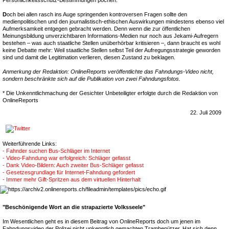
Persönlichkeitsschutz-Bestimmungen pochen.
D
och bei allen rasch ins Auge springenden kontroversen Fragen sollte den
medienpolitischen und den journalistisch-ethischen Auswirkungen mindestens ebenso viel
Aufmerksamkeit entgegen gebracht werden. Denn wenn die zur öffentlichen
Meinungsbildung unverzichtbaren Informations-Medien nur noch aus Jekami-Aufregern
bestehen – was auch staatliche Stellen unüberhörbar kritisieren –, dann braucht es wohl
keine Debatte mehr: Weil staatliche Stellen selbst Teil der Aufregungsstrategie geworden
sind und damit die Legitimation verlieren, diesen Zustand zu beklagen.
Anmerkung der Redaktion: OnlineReports veröffentlichte das Fahndungs-Video nicht,
sondern beschränkte sich auf die Publikation von zwei Fahndungsfotos.
* Die Unkenntlichmachung der Gesichter Unbeteiligter erfolgte durch die Redaktion von
OnlineReports
22. Juli 2009
Weiterführende Links:
- Fahnder suchen Bus-Schläger im Internet
- Video-Fahndung war erfolgreich: Schläger gefasst
- Dank Video-Bildern: Auch zweiter Bus-Schläger gefasst
- Gesetzesgrundlage für Internet-Fahndung gefordert
- Immer mehr Gift-Spritzen aus dem virtuellen Hinterhalt
"Beschönigende Wort an die strapazierte Volksseele"
Im Wesentlichen geht es in diesem Beitrag von OnlineReports doch um jenen im
Fahndungsvideo der Polizei nicht unkenntlich gemachten Trambenützer. Hat sich denn