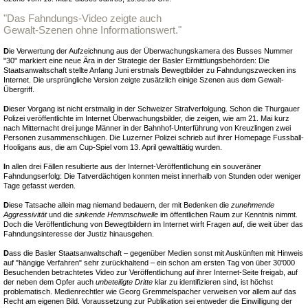
"Das Fahndungs-Video zeigte auch
Gewalt-Szenen ohne Informationswert."
D
ie Verwertung der Aufzeichnung aus der Überwachungskamera des Busses Nummer
"30" markiert eine neue Ära in der Strategie der Basler Ermittlungsbehörden: Die
Staatsanwaltschaft stellte Anfang Juni erstmals Bewegtbilder zu Fahndungszwecken ins
Internet. Die ursprüngliche Version zeigte zusätzlich einige Szenen aus dem Gewalt-
Übergriff.
D
ieser Vorgang ist nicht erstmalig in der Schweizer Strafverfolgung. Schon die Thurgauer
Polizei veröffentlichte im Internet Überwachungsbilder, die zeigen, wie am 21. Mai kurz
nach Mitternacht drei junge Männer in der Bahnhof-Unterführung von Kreuzlingen zwei
Personen zusammenschlugen. Die Luzerner Polizei schrieb auf ihrer Homepage Fussball-
Hooligans aus, die am Cup-Spiel vom 13. April gewalttätig wurden.
I
n allen drei Fällen resultierte aus der Internet-Veröffentlichung ein souveräner
Fahndungserfolg: Die Tatverdächtigen konnten meist innerhalb von Stunden oder weniger
Tage gefasst werden.
D
iese Tatsache allein mag niemand bedauern, der mit Bedenken die
zunehmende
Aggressivität
und die
sinkende Hemmschwelle
im öffentlichen Raum zur Kenntnis nimmt.
Doch die Veröffentlichung von Bewegtbildern im Internet wirft Fragen auf, die weit über das
Fahndungsinteresse der Justiz hinausgehen.
D
ass die Basler Staatsanwaltschaft – gegenüber Medien sonst mit Auskünften mit Hinweis
auf "hängige Verfahren" sehr zurückhaltend – ein schon am ersten Tag von über 30'000
Besuchenden betrachtetes Video zur Veröffentlichung auf ihrer Internet-Seite freigab, auf
der neben dem Opfer auch
unbeteiligte Dritte
klar zu identifizieren sind, ist höchst
problematisch. Medienrechtler wie Georg Gremmelspacher verweisen vor allem auf das
Recht am eigenen Bild. Voraussetzung zur Publikation sei entweder die Einwilligung der