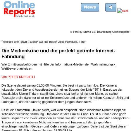
© Foto by Stawa BS, Bearbeitung OnlineReports
"YouTube beim Staat": Szene* aus der Basler Video-Fahndung, Täter
Die Medienkrise und die perfekt getimte Internet-
Fahndung
Wie Ermittlungsbehörden mit Hilfe der Informations-Medien den Wahrnehmungs-
Wettbewerb anheizen
Von
PETER KNECHTLI
D
ie Szene dauert genau 01:30,00 Minuten. Sie beginnt ganz harmlos. Die Kamera
fokussiert den Ein- und Ausstiegsbereich eines Busses der Linie "30" in Basel, wo der
gewalttätige Übergriff dann stattfindet. Links sitzt locker ein junger Mann, es steigen
Passagiere ein, darunter einer mit Schirmmütze und anderer mit hellem Kapuzen-Shirt und
Lederjacke, der sich schräg gegenüber dem jungen Mann setzt.
E
s ist ein Stummfilm. Unklar bleibt, wer wen anspricht. Nach eineinhalb Minuten kippt die
scheinbar friedliche Stimmung. Und dann ist der Film zu Ende. Es ist nur noch eine ganz
kurze Sequenz von zwei Sekunden sichtbar, wie der Schirmmützen- und der Lederjacken-
Träger ohne erkennbares Motiv mit Fäusten und Füssen auf den jungen Mann
einschlagen und ihm Gebiss- und Kieferverletzungen zufügen. Datiert ist der Start dieser
Szene vom 10. März dieses Jahres, 19:50:09 Uhr.