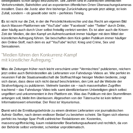
Bewegtbildes schon längst einzusetzen. Seit Jahren sind in zahlreichen öffentlichen
Verkehrsmitteln, Bahnhöfen und an exponierten öffentlichen Orten Überwachungskameras
installiert. Dass die Justiz aber ihre bisherige Zurückhaltung gerade jetzt ablegt, ist kein
Zufall, sondern – ob gewollt oder nicht – perfektes Timing.
E
s ist nicht nur die Zeit, in der die Persönlichkeitsrechte und das Recht am eigenen Bild
durch Massen-Plattformen wie "YouTube" oder "Facebook" oder "Twitter" durch Dritte,
aber häufig auch durch User selbst freiwillig verletzt werden. Es ist aber auch die Krisen-
Zeit der Medien, die den Kampf um Aufmerksamkeit immer häufiger mit dem Mittel der
künstlichen Aufregung führen. Sie beschaffen dem Kick-geilen Publikum immer häufiger
den Online-Stoff, nach dem es auf "YouTube" lechzt: Krieg und Crime, Sex und
Sensationen.
"Medien führen den Konkurrenz-Kampf
mit künstlicher Aufregung."
W
as die Zeitungen früher noch leicht verschämt unter "Vermischtes" publizierten, reichern
jetzt online auch Behördestellen als Lieferanten von Fahndungs-Videos an. Wie perfekt im
neuesten Fall die Staatsanwaltschaft die Stoffnachfrage hiesiger Medien bediente, zeigt
sich daran, dass diese sich nicht darauf beschränkten, den Link auf die Website der
Strafverfolgung zu publizieren. Vielmehr banden sie – nach massenhaften Zugriffen
trachtend – das Fahndungs-Video teils samt identifizierbaren Unbeteiligten gleich selbst
ungefiltert und unkommentiert in ihre Plattform ein. Was das Publikum mit den Stummfilmen
anfangen soll, bleibt ihm überlassen. Abgesehen von der Tätersuche ist kein tieferer
Informationswert erkennbar. Der Rest ist Voyeurismus.
D
amit wird die Ermittlungsbehörde zu einem direkten Lieferanten von journalistischen
Aufreiz-Stoffen, nach denen endloser Bedarf zu bestehen scheint. Sie fügen sich ebenso
perfekt ins heutige Spar-Profil zahlreicher Redaktionen ein: Kostenlos,
massenzugriffsträchtig, kaum redaktioneller Bearbeitungsaufwand und rechtlich, da von
der Behörde selbst verbreitet, scheinbar unproblematisch.