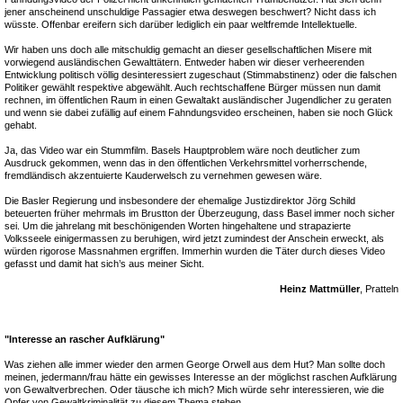
jener anscheinend unschuldige Passagier etwa deswegen beschwert? Nicht dass ich
wüsste. Offenbar ereifern sich darüber lediglich ein paar weltfremde Intellektuelle.
Wir haben uns doch alle mitschuldig gemacht an dieser gesellschaftlichen Misere mit
vorwiegend ausländischen Gewalttätern. Entweder haben wir dieser verheerenden
Entwicklung politisch völlig desinteressiert zugeschaut (Stimmabstinenz) oder die falschen
Politiker gewählt respektive abgewählt. Auch rechtschaffene Bürger müssen nun damit
rechnen, im öffentlichen Raum in einen Gewaltakt ausländischer Jugendlicher zu geraten
und wenn sie dabei zufällig auf einem Fahndungsvideo erscheinen, haben sie noch Glück
gehabt.
Ja, das Video war ein Stummfilm. Basels Hauptproblem wäre noch deutlicher zum
Ausdruck gekommen, wenn das in den öffentlichen Verkehrsmittel vorherrschende,
fremdländisch akzentuierte Kauderwelsch zu vernehmen gewesen wäre.
Die Basler Regierung und insbesondere der ehemalige Justizdirektor Jörg Schild
beteuerten früher mehrmals im Brustton der Überzeugung, dass Basel immer noch sicher
sei. Um die jahrelang mit beschönigenden Worten hingehaltene und strapazierte
Volksseele einigermassen zu beruhigen, wird jetzt zumindest der Anschein erweckt, als
würden rigorose Massnahmen ergriffen. Immerhin wurden die Täter durch dieses Video
gefasst und damit hat sich’s aus meiner Sicht.
Heinz Mattmüller
, Pratteln
"Interesse an rascher Aufklärung"
Was ziehen alle immer wieder den armen George Orwell aus dem Hut? Man sollte doch
meinen, jedermann/frau hätte ein gewisses Interesse an der möglichst raschen Aufklärung
von Gewaltverbrechen. Oder täusche ich mich? Mich würde sehr interessieren, wie die
Opfer von Gewaltkriminalität zu diesem Thema stehen.