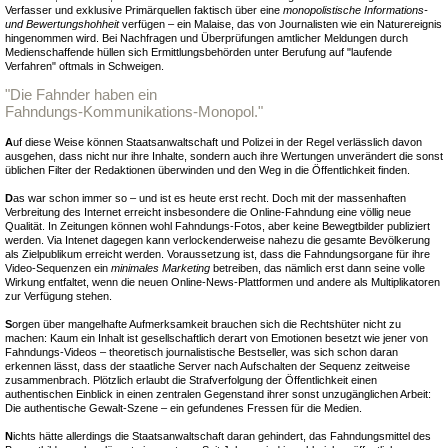
Verfasser und exklusive Primärquellen faktisch über eine
monopolistische Informations-
und Bewertungshohheit
verfügen – ein Malaise, das von Journalisten wie ein Naturereignis
hingenommen wird. Bei Nachfragen und Überprüfungen amtlicher Meldungen durch
Medienschaffende hüllen sich Ermittlungsbehörden unter Berufung auf "laufende
Verfahren" oftmals in Schweigen.
"Die Fahnder haben ein
Fahndungs-Kommunikations-Monopol."
A
uf diese Weise können Staatsanwaltschaft und Polizei in der Regel verlässlich davon
ausgehen, dass nicht nur ihre Inhalte, sondern auch ihre Wertungen unverändert die sonst
üblichen Filter der Redaktionen überwinden und den Weg in die Öffentlichkeit finden.
D
as war schon immer so – und ist es heute erst recht. Doch mit der massenhaften
Verbreitung des Internet erreicht insbesondere die Online-Fahndung eine völlig neue
Qualität. In Zeitungen können wohl Fahndungs-Fotos, aber keine Bewegtbilder publiziert
werden. Via Intenet dagegen kann verlockenderweise nahezu die gesamte Bevölkerung
als Zielpublikum erreicht werden. Voraussetzung ist, dass die Fahndungsorgane für ihre
Video-Sequenzen ein
minimales Marketing
betreiben, das nämlich erst dann seine volle
Wirkung entfaltet, wenn die neuen Online-News-Plattformen und andere als Multiplikatoren
zur Verfügung stehen.
S
orgen über mangelhafte Aufmerksamkeit brauchen sich die Rechtshüter nicht zu
machen: Kaum ein Inhalt ist gesellschaftlich derart von Emotionen besetzt wie jener von
Fahndungs-Videos – theoretisch journalistische Bestseller, was sich schon daran
erkennen lässt, dass der staatliche Server nach Aufschalten der Sequenz zeitweise
zusammenbrach. Plötzlich erlaubt die Strafverfolgung der Öffentlichkeit einen
authentischen Einblick in einen zentralen Gegenstand ihrer sonst unzugänglichen Arbeit:
Die authentische Gewalt-Szene – ein gefundenes Fressen für die Medien.
N
ichts hätte allerdings die Staatsanwaltschaft daran gehindert, das Fahndungsmittel des