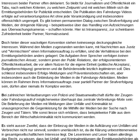
Interessen beider Partner offen deklariert. So bleibt für Journalisten und Öffentlichkeit ein
Tabu, nach welchen
Kriterien
, zu welchem
Zeitpunkt
und mit welchen
Mitteln
sich die
Ermittlungsbehörden für Publizität entscheiden. Die Publikation des Fahndungs-Videos
erfolgte auf verantwortungslose Art ohne jede Vorankündigung und insbesondere
offensichtlich ungeregelt. Es gibt keinen permanenten Dialog zwischen Strafverfolgung und
Medien, der dringende Klärung – beispielsweise über das Handling von Aufzeichnungen
aus Überwachungskameras – schaffen könnte. Hier ist Intransparenz, zur scheinbaren
Zufriedenheit beider Partner, Normalzustand.
D
och hinter dieser wackeligen Konvention stehen keineswegs deckungsgleiche
Interessen. Während den Medien zugestanden werden kann, mit Nachrichten aus Justiz
und "Vermischtem" einen Informationsauftrag zu erfüllen, sind die Verhältnisse bei den
Ermittlungsbehörden anders gelagert: Die Aufgaben ihrer Sprecher verfolgen
keinen
journalistischen Ansatz
, sondern jenen der
Public Relations
, der erfolgsorientierten
Öffentlichkeitsarbeit, die vor allem Nutzen für die eigene Einheit (politische Akzeptanz,
Budgetberechtigung) generieren und die Behördenstelle letztlich
legitimieren
soll. Dies
schliesst insbesondere Erfolgs-Meldungen und Präventionsbotschaften ein, aber
insbesondere auch die Einbindung der Medien in die Fahndungs-Aktivitäten. Medien
können im Rahmen ihres Informationsauftrags zwar partiell Partner der Strafverfolgung
sein, dürfen aber niemals ihr Komplize werden.
B
ei zahlreichen Verlautbarungen von Polizei und Staatsanwaltschaft dürfte der Zeugen-
oder Fahndungsaufruf möglicherweise überhaupt das zentrale Verbreitungs-Motiv sein:
Die Belieferung der Medien mit Meldungen über Unfälle und Kriminalität ist
unausgesprochen die Gegenleistung für die Mithilfe der Medien bei der Suche nach
Zeugen und Tätern. Wie sonst liesse sich erklären, dass beispielweise Fälle aus dem
Bereich der Wirtschaftskriminalität nicht kommuniziert werden.
E
s steht ausser Zweifel, dass der Einbezug der Medien in die Aufklärung von Unfällen und
Verbrechen nicht nur sinnvoll, sondern unerlässlich ist, da die Klärung unbestrittenerweise
in gesamtgesellschaftlichem Interesse liegt. Die Leserinnen und Leser haben allerdings
das Recht, zu wissen, dass bei Unfall- und Kriminalmeldungen die Ermittlungsbehörden als