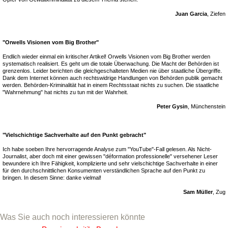
Juan Garcia
, Ziefen
"Orwells Visionen vom Big Brother"
Endlich wieder einmal ein kritischer Artikel! Orwells Visionen vom Big Brother werden
systematisch realisiert. Es geht um die totale Überwachung. Die Macht der Behörden ist
grenzenlos. Leider berichten die gleichgeschalteten Medien nie über staatliche Übergriffe.
Dank dem Internet können auch rechtswidrige Handlungen von Behörden publik gemacht
werden. Behörden-Kriminalität hat in einem Rechtsstaat nichts zu suchen. Die staatliche
"Wahrnehmung" hat nichts zu tun mit der Wahrheit.
Peter Gysin
, Münchenstein
"Vielschichtige Sachverhalte auf den Punkt gebracht"
Ich habe soeben Ihre hervorragende Analyse zum "YouTube"-Fall gelesen. Als Nicht-
Journalist, aber doch mit einer gewissen "déformation professionelle" versehener Leser
bewundere ich Ihre Fähigkeit, komplizierte und sehr vielschichtige Sachverhalte in einer
für den durchschnittlichen Konsumenten verständlichen Sprache auf den Punkt zu
bringen. In diesem Sinne: danke vielmal!
Sam Müller
, Zug
Was Sie auch noch interessieren könnte