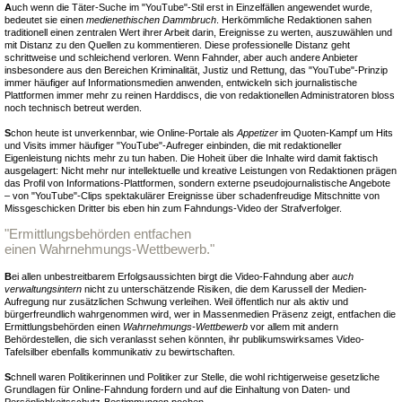
A
uch wenn die Täter-Suche im "YouTube"-Stil erst in Einzelfällen angewendet wurde,
bedeutet sie einen
medienethischen Dammbruch
. Herkömmliche Redaktionen sahen
traditionell einen zentralen Wert ihrer Arbeit darin, Ereignisse zu werten, auszuwählen und
mit Distanz zu den Quellen zu kommentieren. Diese professionelle Distanz geht
schrittweise und schleichend verloren. Wenn Fahnder, aber auch andere Anbieter
insbesondere aus den Bereichen Kriminalität, Justiz und Rettung, das "YouTube"-Prinzip
immer häufiger auf Informationsmedien anwenden, entwickeln sich journalistische
Plattformen immer mehr zu reinen Harddiscs, die von redaktionellen Administratoren bloss
noch technisch betreut werden.
S
chon heute ist unverkennbar, wie Online-Portale als
Appetizer
im Quoten-Kampf um Hits
und Visits immer häufiger "YouTube"-Aufreger einbinden, die mit redaktioneller
Eigenleistung nichts mehr zu tun haben. Die Hoheit über die Inhalte wird damit faktisch
ausgelagert: Nicht mehr nur intellektuelle und kreative Leistungen von Redaktionen prägen
das Profil von Informations-Plattformen, sondern externe pseudojournalistische Angebote
– von "YouTube"-Clips spektakulärer Ereignisse über schadenfreudige Mitschnitte von
Missgeschicken Dritter bis eben hin zum Fahndungs-Video der Strafverfolger.
"Ermittlungsbehörden entfachen
einen Wahrnehmungs-Wettbewerb."
B
ei allen unbestreitbarem Erfolgsaussichten birgt die Video-Fahndung aber
auch
verwaltungsintern
nicht zu unterschätzende Risiken, die dem Karussell der Medien-
Aufregung nur zusätzlichen Schwung verleihen. Weil öffentlich nur als aktiv und
bürgerfreundlich wahrgenommen wird, wer in Massenmedien Präsenz zeigt, entfachen die
Ermittlungsbehörden einen
Wahrnehmungs-Wettbewerb
vor allem mit andern
Behördestellen, die sich veranlasst sehen könnten, ihr publikumswirksames Video-
Tafelsilber ebenfalls kommunikativ zu bewirtschaften.
S
chnell waren Politikerinnen und Politiker zur Stelle, die wohl richtigerweise gesetzliche
Grundlagen für Online-Fahndung fordern und auf die Einhaltung von Daten- und