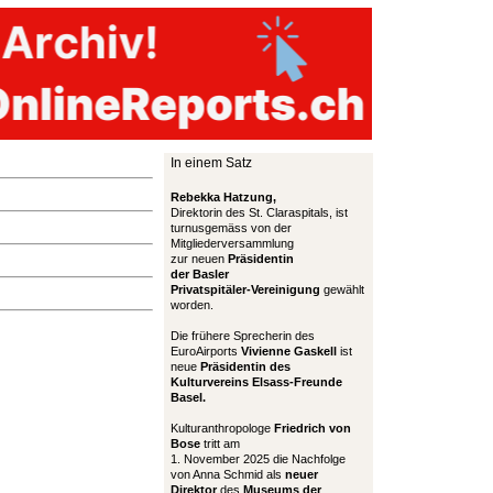
In einem Satz
Rebekka Hatzung,
Direktorin des St. Claraspitals, ist
turnusgemäss von der
Mitgliederversammlung
zur neuen
Präsidentin
der Basler
Privatspitäler-Vereinigung
gewählt
worden.
Die frühere Sprecherin des
EuroAirports
Vivienne Gaskell
ist
neue
Präsidentin des
Kulturvereins Elsass-Freunde
Basel.
Kulturanthropologe
Friedrich von
Bose
tritt am
1. November 2025 die Nachfolge
von Anna Schmid als
neuer
Direktor
des
Museums der