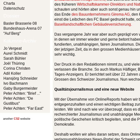
Charta
des früheren
Wirtschaftskammer-Direktors und Nat
Datenschutz
schauten und hörten aber auch sonst genau hin un
das Ende
des Bauunternehmens Girema AG,
den 
Dossier
einst die Leibchen des FC Basel gedruckt hatte, 
Basler Brasserie 08
Basellandschaftlichen Gebäudeversicherung.
Bundeshaus-Arena 07
"Auf Berg"
Das vergangene Jahr war aber auch geprägt von 
in denen wir immer wieder und gerne betont haben,
Kolumne-Archiv
fundierten, unabhängigen, fairen Journalismus. Di
Jo Vergeat
der jetzigen Zeit, da in den grossen Medienhäuser
Aurel Schmidt
sehr wichtig.
Sarah Bühler
Joël Thüring
Der Druck in den Redaktionen nimmt zu, und viele
Corina Christen
verlassen die Branche. So auch Markus Häfliger
Adil Koller
Tages-Anzeigers. Er berichtet seit über 22 Jahren
Hansjörg Schneider
Grossen des Schweizer Journalismus. Nun wechsel
Ivo Bachmann
Gaby Burgermeister
Qualitätsjournalismus und eine neue Website
Peter Achten: "Brief ..."
Peter Achten: "De
Mit der Übernahme von OnlineReports haben wir b
Gustibus"
entgegenzuhalten und einen wichtigen Beitrag zur 
Peter Achten: "Far East"
leisten. Wir sind nach wie vor überzeugt, dass es d
recherchierter Journalismus und unabhängige Med
another
CS2
website
politische Geschehen kritisch begleiten, sind die P
Demokratie.
Deshalb wollen wir alles daran setzen, dass Onlin
verlagsunabhängiges News-Portal der Schweiz u