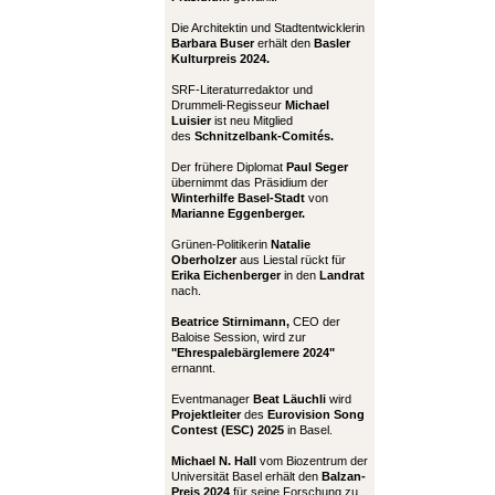
Die Architektin und Stadtentwicklerin
Barbara Buser
erhält den
Basler
Kulturpreis 2024.
SRF-Literaturredaktor und
Drummeli-Regisseur
Michael
Luisier
ist neu Mitglied
des
Schnitzelbank-Comités.
Der frühere Diplomat
Paul Seger
übernimmt das Präsidium der
Winterhilfe Basel-Stadt
von
Marianne Eggenberger.
Grünen-Politikerin
Natalie
Oberholzer
aus Liestal rückt für
Erika Eichenberger
in den
Landrat
nach.
Beatrice Stirnimann,
CEO der
Baloise Session, wird zur
"Ehrespalebärglemere 2024"
ernannt.
Eventmanager
Beat Läuchli
wird
Projektleiter
des
Eurovision Song
Contest (ESC) 2025
in Basel.
Michael N. Hall
vom Biozentrum der
Universität Basel erhält den
Balzan-
Preis 2024
für seine Forschung zu