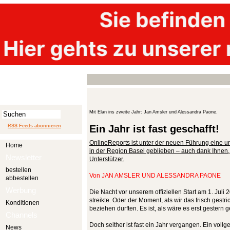
Mit Elan ins zweite Jahr: Jan Amsler und Alessandra Paone.
RSS Feeds abonnieren
Ein Jahr ist fast geschafft!
OnlineReports ist unter der neuen Führung eine 
Home
in der Region Basel geblieben – auch dank Ihnen,
Newsletter
Unterstützer.
bestellen
Von
JAN AMSLER UND ALESSANDRA PAONE
abbestellen
Werbung
Die Nacht vor unserem offiziellen Start am 1. Juli
streikte. Oder der Moment, als wir das frisch gest
Konditionen
beziehen durften. Es ist, als wäre es erst gestern
Channels
Doch seither ist fast ein Jahr vergangen. Ein vollg
News