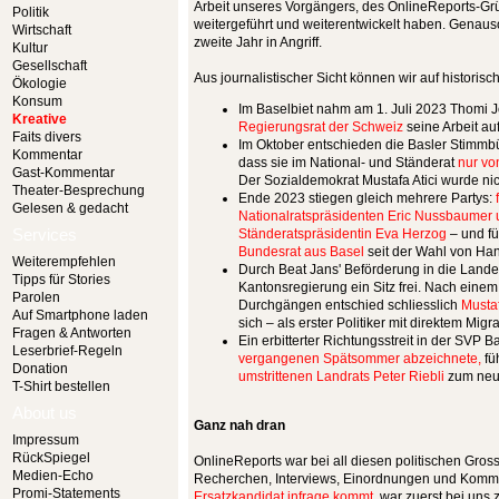
Arbeit unseres Vorgängers, des OnlineReports-Grü
Politik
weitergeführt und weiterentwickelt haben. Genaus
Wirtschaft
zweite Jahr in Angriff.
Kultur
Gesellschaft
Aus journalistischer Sicht können wir auf histori
Ökologie
Konsum
Im Baselbiet nahm am 1. Juli 2023 Thomi
Kreative
Regierungsrat der Schweiz
seine Arbeit auf
Faits divers
Im Oktober entschieden die Basler Stimmb
Kommentar
dass sie im National- und Ständerat
nur vo
Gast-Kommentar
Der Sozialdemokrat Mustafa Atici wurde ni
Theater-Besprechung
Ende 2023 stiegen gleich mehrere Partys:
Gelesen & gedacht
Nationalratspräsidenten Eric Nussbaumer 
Services
Ständeratspräsidentin Eva Herzog
– und f
Bundesrat aus Basel
seit der Wahl von Han
Weiterempfehlen
Durch Beat Jans' Beförderung in die Lande
Tipps für Stories
Kantonsregierung ein Sitz frei. Nach ein
Parolen
Durchgängen entschied schliesslich
Mustaf
Auf Smartphone laden
sich – als erster Politiker mit direktem Migr
Fragen & Antworten
Ein erbitterter Richtungsstreit in der SVP B
Leserbrief-Regeln
vergangenen Spätsommer abzeichnete,
fü
Donation
umstrittenen Landrats Peter Riebli
zum neu
T-Shirt bestellen
About us
Ganz nah dran
Impressum
RückSpiegel
OnlineReports war bei all diesen politischen Gros
Medien-Echo
Recherchen, Interviews, Einordnungen und Komm
Promi-Statements
Ersatzkandidat infrage kommt,
war zuerst bei uns 