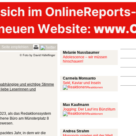
Mit links
Seite empfehlen
Melanie Nussbaumer
© Foto by David Häfelfinger
Adolescence – wir müssen
hinschauen!
Achtung: Satire!
Carmela Monsanto
Sekt, Kaviar und Inseln
unabhängige und wichtige Stimme
Reaktionen
 liebe Leserinnen und
Aus meiner Bubble
Max Kaufmann
Jogging: Der Lauf ins Bünzlitum
 2023, als das Redaktionssystem
Reaktionen
richene Büro am Münsterplatz 8
 gewesen.
Alles mit scharf
Andrea Strahm
epacktes Jahr, in dem wir die
Monopoly spielen mit der Welt