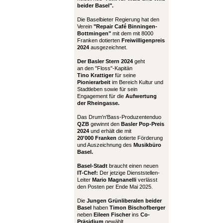
beider Basel".
Die Baselbieter Regierung hat den
Verein
"Repair Café Binningen-
Bottmingen"
mit dem mit 8000
Franken dotierten
Freiwilligenpreis
2024
ausgezeichnet.
Der Basler Stern 2024
geht
an den "Floss"-Kapitän
Tino Krattiger
für seine
Pionierarbeit
im Bereich Kultur und
Stadtleben sowie für sein
Engagement für die
Aufwertung
der Rheingasse.
Das Drum'n'Bass-Produzentenduo
QZB
gewinnt den
Basler Pop-Preis
2024
und erhält die mit
20'000 Franken
dotierte Förderung
und Auszeichnung des
Musikbüro
Basel.
Basel-Stadt
braucht einen neuen
IT-Chef:
Der jetzige Dienststellen-
Leiter
Mario Magnanelli
verlässt
den Posten per Ende Mai 2025.
Die
Jungen Grünliberalen beider
Basel
haben
Timon Bischofberger
neben
Eileen Fischer
ins
Co-
Präsidium
gewählt.