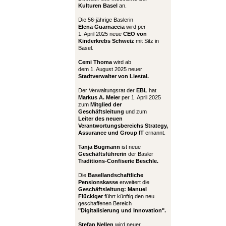
Kulturen Basel
an.
Die 56-jährige Baslerin
Elena Guarnaccia
wird per
1. April 2025 neue
CEO von
Kinderkrebs Schweiz
mit Sitz in
Basel.
Cemi Thoma
wird ab
dem 1. August 2025 neuer
Stadtverwalter von Liestal.
Der Verwaltungsrat der
EBL
hat
Markus A. Meier
per 1. April 2025
zum
Mitglied der
Geschäftsleitung
und zum
Leiter
des neuen
Verantwortungsbereichs Strategy,
Assurance und Group IT
ernannt.
Tanja Bugmann
ist neue
Geschäftsführerin
der Basler
Traditions-Confiserie Beschle.
Die
Basellandschaftliche
Pensionskasse
erweitert die
Geschäftsleitung:
Manuel
Flückiger
führt künftig den neu
geschaffenen Bereich
"Digitalisierung und Innovation".
Stefan Nellen
wird neuer