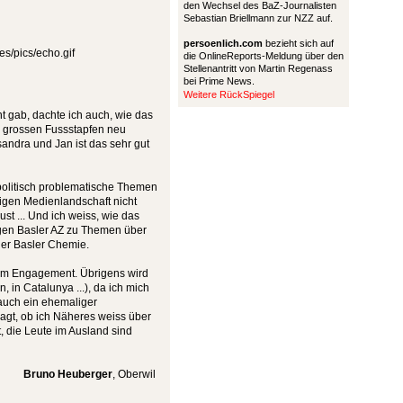
den Wechsel des BaZ-Journalisten
Sebastian Briellmann zur NZZ auf.
persoenlich.com
bezieht sich auf
die OnlineReports-Meldung über den
Stellenantritt von Martin Regenass
bei Prime News.
Weitere RückSpiegel
t gab, dachte ich auch, wie das
e grossen Fussstapfen neu
andra und Jan ist das sehr gut
politisch problematische Themen
igen Medienlandschaft nicht
ust ... Und ich weiss, wie das
ligen Basler AZ zu Themen über
der Basler Chemie.
hrem Engagement. Übrigens wird
 in Catalunya ...), da ich mich
 auch ein ehemaliger
fragt, ob ich Näheres weiss über
, die Leute im Ausland sind
Bruno Heuberger
, Oberwil