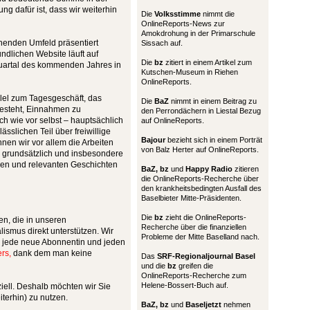
ng dafür ist, dass wir weiterhin
Die
Volksstimme
nimmt die
OnlineReports-News zur
Amokdrohung in der Primarschule
henden Umfeld präsentiert
Sissach auf.
dlichen Website läuft auf
Die
bz
zitiert in einem Artikel zum
Quartal des kommenden Jahres in
Kutschen-Museum in Riehen
OnlineReports.
allel zum Tagesgeschäft, das
Die
BaZ
nimmt in einem Beitrag zu
besteht, Einnahmen zu
den Perrondächern in Liestal Bezug
ch wie vor selbst – hauptsächlich
auf OnlineReports.
sslichen Teil über freiwillige
Bajour
bezieht sich in einem Porträt
en wir vor allem die Arbeiten
von Balz Herter auf OnlineReports.
s grundsätzlich und insbesondere
deen und relevanten Geschichten
BaZ, bz
und
Happy Radio
zitieren
die OnlineReports-Recherche über
den krankheitsbedingten Ausfall des
Baselbieter Mitte-Präsidenten.
Die
bz
zieht die OnlineReports-
en, die in unseren
Recherche über die finanziellen
ismus direkt unterstützen. Wir
Probleme der Mitte Baselland nach.
r jede neue Abonnentin und jeden
rs,
dank dem man keine
Das
SRF-Regionaljournal Basel
und die
bz
greifen die
OnlineReports-Recherche zum
Helene-Bossert-Buch auf.
ziell. Deshalb möchten wir Sie
terhin) zu nutzen.
BaZ, bz
und
Baseljetzt
nehmen