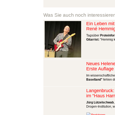
Was Sie auch noch interessiere
Ein Leben mit 
René Hemmig 
Tagsüber
Proteinfor
Gitarrist:
"Hemmig ka
Neues Helene
Erste Auflage
Im wissenschaftlich
Baselland"
fehlen d
Langenbruck: 
im "Haus Har
Jürg Lützelschwab
Drogen-Institution, 
Reaktionen