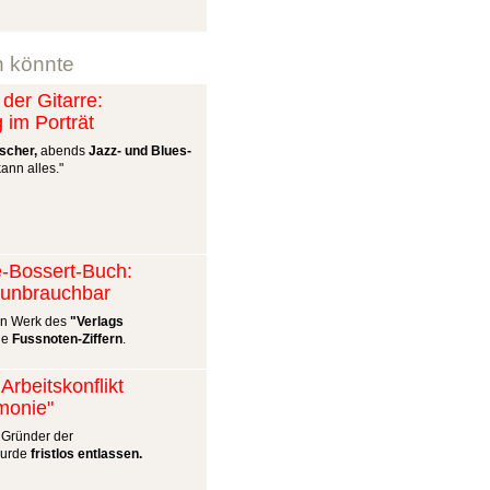
n könnte
der Gitarre:
im Porträt
scher,
abends
Jazz- und Blues-
nn alles."
-Bossert-Buch:
 unbrauchbar
en Werk des
"Verlags
ie
Fussnoten-Ziffern
.
Arbeitskonflikt
monie"
, Gründer der
wurde
fristlos entlassen.