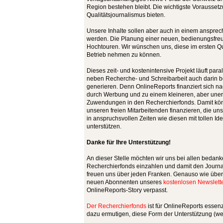
Region bestehen bleibt. Die wichtigste Voraussetzu
Qualitätsjournalismus bieten.
Unsere Inhalte sollen aber auch in einem ansprec
werden. Die Planung einer neuen, bedienungsfreun
Hochtouren. Wir wünschen uns, diese im ersten 
Betrieb nehmen zu können.
Dieses zeit- und kostenintensive Projekt läuft par
neben Recherche- und Schreibarbeit auch darin 
generieren. Denn OnlineReports finanziert sich na
durch Werbung und zu einem kleineren, aber unerlä
Zuwendungen in den Recherchierfonds. Damit könn
unseren freien Mitarbeitenden finanzieren, die un
in anspruchsvollen Zeiten wie diesen mit tollen I
unterstützen.
Danke für Ihre Unterstützung!
An dieser Stelle möchten wir uns bei allen bedank
Recherchierfonds einzahlen und damit den Journal
freuen uns über jeden Franken. Genauso wie übe
neuen Abonnenten unseres
kostenlosen Newslette
OnlineReports-Story verpasst.
Der Recherchierfonds
ist für OnlineReports essen
dazu ermutigen, diese Form der Unterstützung (wei