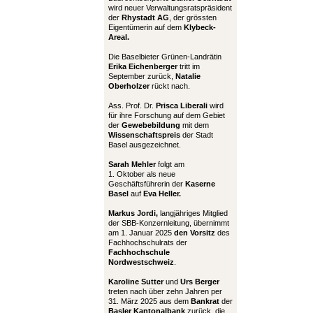
wird neuer Verwaltungsratspräsident
der
Rhystadt AG
, der grössten
Eigentümerin auf dem
Klybeck-
Areal.
Die Baselbieter Grünen-Landrätin
Erika Eichenberger
tritt im
September zurück,
Natalie
Oberholzer
rückt nach.
Ass. Prof. Dr.
Prisca Liberali
wird
für ihre Forschung auf dem Gebiet
der
Gewebebildung
mit dem
Wissenschaftspreis
der Stadt
Basel ausgezeichnet.
Sarah Mehler
folgt am
1. Oktober als neue
Geschäftsführerin der
Kaserne
Basel
auf
Eva Heller.
Markus Jordi,
langjähriges Mitglied
der SBB-Konzernleitung, übernimmt
am 1. Januar 2025
den Vorsitz
des
Fachhochschulrats der
Fachhochschule
Nordwestschweiz
.
Karoline Sutter
und
Urs Berger
treten nach über zehn Jahren per
31. März 2025 aus dem
Bankrat
der
Basler Kantonalbank
zurück, die