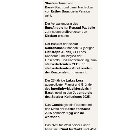
Staatsarchivar von
Basel-Stadt
und damit Nachfolger
von
Esther Baur,
die in Pension
geht.
Der Verwaltungsrat des
EuroAirport
hat
Renaud Paubelle
zum neuen
stellvertretenden
Direktor
ernannt.
Der Bankrat der
Basler
Kantonalbank
hat den 54-jährigen
Christoph Auchli
, CFO des
Konzerns und Mitglied der
Geschäfts- und Konzernleitung, zum
stellvertretenden CEO und
stellvertretenden Vorsitzenden
der Konzernleitung
ernannt.
Der 27-jährige
Lukas Loss,
ausgebildeter Pianist und Gründer
des
Interfinity-Musikfestivals in
Basel,
gewinnt den
Jugendpreis
des Sperber-Kollegiums 2025.
Das
Comité
gibt die Plakette und
das Motto der
Basler Fasnacht
2025
bekannt:
"Syg wie de
wottsch".
Das "Amt für Wald beider Basel"
heisst neu
"Amt für Wald und Wild