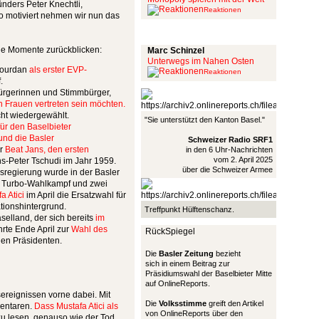
nders Peter Knechtli,
Reaktionen
o motiviert nehmen wir nun das
Schinzel Pommes
sche Momente zurückblicken:
Marc Schinzel
Unterwegs im Nahen Osten
 Jourdan
als erster EVP-
Reaktionen
.
ürgerinnen und Stimmbürger,
n Frauen vertreten sein möchten.
cht wiedergewählt.
"Sie unterstützt den Kanton Basel."
für den Baselbieter
und die Basler
Schweizer Radio SRF1
ür
Beat Jans, den ersten
in den 6 Uhr-Nachrichten
vom 2. April 2025
s-Peter Tschudi im Jahr 1959.
über die Schweizer Armee
sregierung wurde in der Basler
em Turbo-Wahlkampf und zwei
a Atici
im April die Ersatzwahl für
ationshintergrund.
Treffpunkt Hülftenschanz.
aselland, der sich bereits
im
hrte Ende April zur
Wahl des
RückSpiegel
en Präsidenten.
Die
Basler Zeitung
bezieht
sich in einem Beitrag zur
Präsidiumswahl der Baselbieter Mitte
auf OnlineReports.
sereignissen vorne dabei. Mit
Die
Volksstimme
greift den Artikel
entaren.
Dass Mustafa Atici als
von OnlineReports über den
zu lesen, genauso wie der Tod