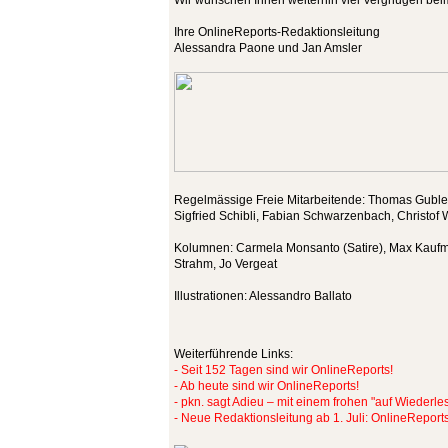
Wir wünschen Ihnen weiterhin viel Vergnügen bei
Ihre OnlineReports-Redaktionsleitung
Alessandra Paone und Jan Amsler
Regelmässige Freie Mitarbeitende: Thomas Gubler
Sigfried Schibli, Fabian Schwarzenbach, Christof
Kolumnen: Carmela Monsanto (Satire), Max Kaufm
Strahm, Jo Vergeat
Illustrationen: Alessandro Ballato
Weiterführende Links:
- Seit 152 Tagen sind wir OnlineReports!
- Ab heute sind wir OnlineReports!
- pkn. sagt Adieu – mit einem frohen "auf Wiederle
- Neue Redaktionsleitung ab 1. Juli: OnlineRepor