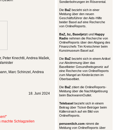
m Lesen!
Sondierbohrungen im Röserental.
Die
BaZ
bezieht sich in einer
Meldung über den neuen
Geschäftsführer der Aids-Hilfe
beider Basel auf eine Recherche
von OnlineReports.
BaZ, bz,
Baseljetzt
und
Happy
Radio
nehmen die Recherche von
OnlineReports über den Abgang des
Finanzchefs Tim Kretschmer beim
Kunstmuseum Basel auf.
, Peter Knechtli, Andrea Mašek,
Die
BaZ
bezieht sich in einem Artikel
 Wamister
zur Abstimmung über das
Baselbieter Gesundheitsgesetz auf
eine Recherche von OnlineReports
ann, Marc Schinzel, Andrea
zum Mangel an Kinderärzten im
Oberbaselbiet.
Die
BaZ
zitiert die OnlineReports-
Meldung über die Nachfolgelösung
18. Juni 2024
beim BackwarenOutlet.
Telebasel
bezieht sich in einem
Beitrag über Ticket-Betrüger beim
Källerstraich auf ein Bild von
OnlineReports.
sen!"
ts machte Schlagzeilen
persoenlich.com
nimmt die
Meldung von OnlineReports über