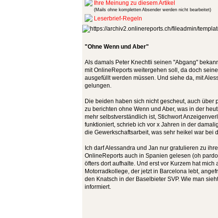
Ihre Meinung zu diesem Artikel
(Mails ohne kompletten Absender werden nicht bearbeitet)
Leserbrief-Regeln
"Ohne Wenn und Aber"
Als damals Peter Knechtli seinen "Abgang" bekann
mit OnlineReports weitergehen soll, da doch sein
ausgefüllt werden müssen. Und siehe da, mit Aless
gelungen.
Die beiden haben sich nicht gescheut, auch über 
zu berichten ohne Wenn und Aber, was in der heut
mehr selbstverständlich ist, Stichwort Anzeigenverl
funktioniert, schrieb ich vor x Jahren in der dama
die Gewerkschaftsarbeit, was sehr heikel war bei 
Ich darf Alessandra und Jan nur gratulieren zu i
OnlineReports auch in Spanien gelesen (oh pardon,
öfters dort aufhalte. Und erst vor Kurzem hat mich
Motorradkollege, der jetzt in Barcelona lebt, ange
den Knatsch in der Baselbieter SVP. Wie man sieht
informiert.