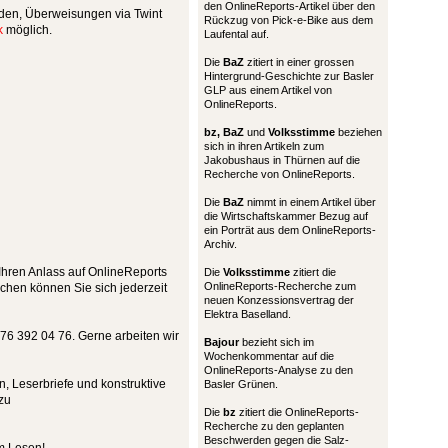
den OnlineReports-Artikel über den
nden, Überweisungen via Twint
Rückzug von Pick-e-Bike aus dem
k
möglich.
Laufental auf.
Die
BaZ
zitiert in einer grossen
Hintergrund-Geschichte zur Basler
GLP aus einem Artikel von
OnlineReports.
bz,
BaZ
und
Volksstimme
beziehen
sich in ihren Artikeln zum
Jakobushaus in Thürnen auf die
Recherche von OnlineReports.
Die
BaZ
nimmt in einem Artikel über
die Wirtschaftskammer Bezug auf
ein Porträt aus dem OnlineReports-
Archiv.
 Ihren Anlass auf OnlineReports
Die
Volksstimme
zitiert die
OnlineReports-Recherche zum
hen können Sie sich jederzeit
neuen Konzessionsvertrag der
Elektra Baselland.
76 392 04 76. Gerne arbeiten wir
Bajour
bezieht sich im
Wochenkommentar auf die
OnlineReports-Analyse zu den
, Leserbriefe und konstruktive
Basler Grünen.
 zu
Die
bz
zitiert die OnlineReports-
Recherche zu den geplanten
Beschwerden gegen die Salz-