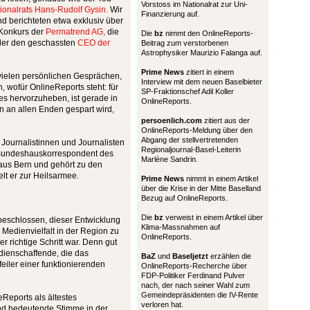
Vorstoss im Nationalrat zur Uni-
ionalrats Hans-Rudolf Gysin.
Wir
Finanzierung auf.
d berichteten etwa exklusiv über
Konkurs der
Permatrend AG,
die
Die
bz
nimmt den OnlineReports-
oder den geschassten
CEO der
Beitrag zum verstorbenen
Astrophysiker Maurizio Falanga auf.
Prime News
zitiert in einem
vielen persönlichen Gesprächen,
Interview mit dem neuen Baselbieter
 wofür OnlineReports steht: für
SP-Fraktionschef Adil Koller
es hervorzuheben, ist gerade in
OnlineReports.
n an allen Enden gespart wird,
persoenlich.com
zitiert aus der
OnlineReports-Meldung über den
Abgang der stellvertretenden
 Journalistinnen und Journalisten
Regionaljournal-Basel-Leiterin
, Bundeshauskorrespondent des
Marlène Sandrin.
 aus Bern und gehört zu den
t er zur Heilsarmee.
Prime News
nimmt in einem Artikel
über die Krise in der Mitte Baselland
Bezug auf OnlineReports.
Die
bz
verweist in einem Artikel über
eschlossen, dieser Entwicklung
Klima-Massnahmen auf
Medienvielfalt in der Region zu
OnlineReports.
er richtige Schritt war. Denn gut
ienschaffende, die das
BaZ
und
Baseljetzt
erzählen die
feiler einer funktionierenden
OnlineReports-Recherche über
FDP-Politiker Ferdinand Pulver
nach, der nach seiner Wahl zum
Gemeindepräsidenten die IV-Rente
eReports als ältestes
verloren hat.
nd bedeutende Stimme in der