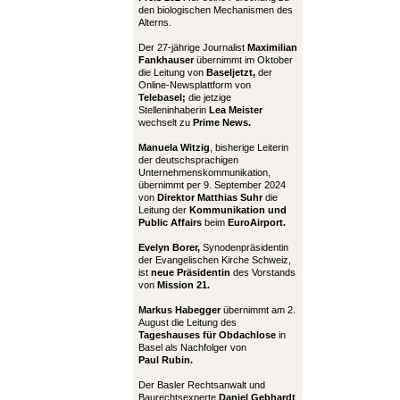
den biologischen Mechanismen des
Alterns.
Der 27-jährige Journalist
Maximilian
Fankhauser
übernimmt im Oktober
die Leitung von
Baseljetzt,
der
Online-Newsplattform von
Telebasel;
die jetzige
Stelleninhaberin
Lea Meister
wechselt zu
Prime News.
Manuela Witzig
, bisherige Leiterin
der deutschsprachigen
Unternehmenskommunikation,
übernimmt per 9. September 2024
von
Direktor Matthias Suhr
die
Leitung der
Kommunikation und
Public Affairs
beim
EuroAirport.
Evelyn Borer,
Synodenpräsidentin
der Evangelischen Kirche Schweiz,
ist
neue Präsidentin
des Vorstands
von
Mission 21.
Markus Habegger
übernimmt am 2.
August die Leitung des
Tageshauses für Obdachlose
in
Basel als Nachfolger von
Paul Rubin.
Der Basler Rechtsanwalt und
Baurechtsexperte
Daniel Gebhardt