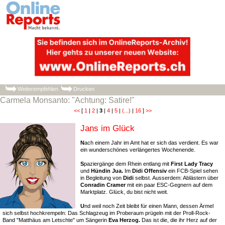
Weiterempfehlen
Drucken
Carmela Monsanto: "Achtung: Satire!"
<<
[
1
|
2
|
3
|
4
|
5
|
(...)
|
16
]
>>
Jans im Glück
N
ach einem Jahr im Amt hat er sich das verdient. Es war
ein wunderschönes verlängertes Wochenende.
S
paziergänge dem Rhein entlang mit
First Lady Tracy
und
Hündin
Jua.
Im
Didi Offensiv
ein FCB-Spiel sehen
in Begleitung von
Didi
selbst. Ausserdem: Ablästern über
Conradin Cramer
mit ein paar ESC-Gegnern auf dem
Marktplatz. Glück, du bist nicht weit.
U
nd weil noch Zeit bleibt für einen Mann, dessen Ärmel
sich selbst hochkrempeln: Das Schlagzeug im Proberaum prügeln mit der Proll-Rock-
Band "Matthäus am Letschte" um Sängerin
Eva Herzog.
Das ist die, die ihr Herz auf der