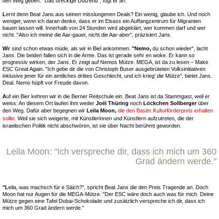
den Weg geben. "Das dreckige Dutzend", fügt er an.
L
ernt denn Beat Jans aus seinen misslungenen Deals? Ein wenig, glaube ich. Und noch
weniger, wenn ich daran denke, dass er im Elsass ein Auffangzentrum für Migranten
bauen lassen will. Innerhalb von 24 Stunden wird abgeklärt, wer kommen darf und wer
nicht. "Also ich meine die Aar-gauer, nicht die Aar-aber", präzisiert Jans.
W
ir sind schon etwas müde, als wir in Biel ankommen.
"Nemo,
du schon wieder", lacht
Jans. Die beiden fallen sich in die Arme. Das ist gerade sehr en woke. Er kann so
progressiv wirken, der Jans. Er zeigt auf Nemos Mütze. MEGA, ist da zu lesen – Make
ESC Great Again. "Ich gebe dir die von Christoph Buser ausgebrüteten Volksinitiativen
inklusive jener für ein amtliches drittes Geschlecht, und ich krieg' die Mütze", bietet Jans.
Deal. Nemo hüpft vor Freude davon.
A
uf ein Bier kehren wir in die Berner Reitschule ein. Beat Jans ist da Stammgast, weil er
weiss: An diesem Ort laufen ihm weder
Joël Thüring
noch
Löckchen Sollberger
über
den Weg. Dafür aber begegnen wir
Leila Moon,
die den Basler Kulturförderpreis erhalten
sollte.
Weil sie sich weigerte, mit Künstlerinnen und Künstlern aufzutreten, die der
israelischen Politik nicht abschwören, ist sie über Nacht berühmt geworden.
Leila Moon: "Ich verspreche dir, dass ich mich um 360
Grad ändern werde."
"L
eila, was machsch für e Säich?", spricht Beat Jans die den Preis Tragende an. Doch
Moon hat nur Augen für die MEGA-Mütze. "Der ESC wäre doch auch was für mich. Deine
Mütze gegen eine Tafel Dubai-Schokolade und zusätzlich verspreche ich dir, dass ich
mich um 360 Grad ändern werde."