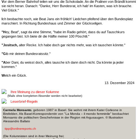
V
or dem Berner Bahnhof teilen wir uns die Schokolade. An die Pralinen von Brändli kommt
sie nicht heran. Danach: "Danke, Herr Bundesrat, ich hab' im Kasten, was ich brauche.
Viel Glück."
I
ch beobachte noch, wie Beat Jans ein fröhlich' Liedchen pfeifend über den Bundesplatz
marschiert. In Richtung Bundeshaus und Zimmer der Glückseligen.
"H
ey, Beat", sagt da eine Stimme, "habe im Radio gehört, dass du auf Tauschkurs
gegangen bist. Ich biete dir die Hälfte meiner 100 Pöschtli."
"Jositsch,
alter Recke. Ich habe doch gar nichts mehr, was ich tauschen könnte."
"G
ib mir deinen Bundesratssitz."
"A
ber Dani, du weisst doch, alles tausche ich dann doch nicht. Da könnte ja jeder
kommen."
W
elch ein Glück.
13. Dezember 2024
Ihre Meinung zu dieser Kolumne
(Mails ohne kompletten Absender werden nicht bearbeitet)
Leserbrief-Regeln
Carmela Monsanto
, geboren 1987 in Basel. Sie wohnt mit ihrem Kater Corleone in
Birsfelden. Als Basel-Korrespondentin von "La Monda – il mondo femminile" beobachtet
Monsanto die politischen Geschehnisse in der Region mit Argusaugen. © Illustration
Alessandro Ballato
tipp@onlinereports.ch
(Die Kolumnisten sind in ihrer Meinung frei;