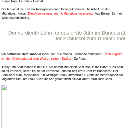
Zunge trägt. Ein Stück Heimat.
D
och nun ist die Zeit zur Remigration nach Bern gekommen. Die Arbeit ruft den
Migrationsminister.
Den Arbeitsmigranten mit Migrationshintergrund.
Aus Berner Sicht ein
Wirtschaftsflüchtling.
Der verdiente Lohn für das erste Jahr im Bundesrat:
Der Schlüssel zum Rheintunnel.
I
ch porträtiere
Beat Jans
für mein Blatt, "La monda – il mondo femminile".
Dazu begleite
ich den Glückspilz auf dem Weg zu seinem Kraftort.
Zu Fuss.
T
racy und Beat stehen in der Tür. Sie drückt ihm einen Schlüssel in die Hand. "Das hast
du dir verdient, Beat." Es ist der verdiente Lohn für das erste Jahr im Bundesrat. Der
Schlüssel zum Rheintunnel. Ein wichtiges Stück Infrastruktur. Ohne ihn verursachen die
Migranten Stau um Stau. "Also die Aar-gauer, nicht die Aar-aber", präzisiert Jans.