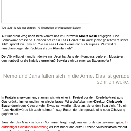
"Du läufst ja wie geschmiert." © Illustration by Alessandro Ballato
A
uf unserem Weg nach Bern kommt uns im Hardwald
Albert Rösti
entgegen. Eine
Schubkarre stossend. Geladen hat er ein Fass Heizöl. "Du läufst ja wie geschmiert, lieber
Albi", spricht ihn Jans an. "So ein Fass Heizöl käme mir auch zupass. Würdest du
tauschen gegen den Schlüssel zum Rheintunnel?"
D
er Albi willigt ein, und ich denke mir: Jetzt hat Jans den Kompass verloren. Musste er
denn unbedingt die Initiative ergreifen? Bewirbt sich da einer als Bauernopfer?
Nemo und Jans fallen sich in die Arme. Das ist gerade
sehr en woke.
I
n Pratteln angekommen, staunen wir, wie einer im Kreisel vor dem Bredella-Areal aufs
Gas drückt. Immer und immer wieder braust Wirtschaftskammer-Direktor
Christoph
Buser
durch den Kreisverkehr. Etwas schwindlig hält er an, als er den Beat sieht. "So ein
Fass Heizöl würde ich auch nehmen", sagt Buser, der sich gerade eine neue Ölheizung
gegönnt hat.
J
ans, der das Glück schon im Vornamen trägt, fragt, was es für ihn zu gewinnen gäbe.
In
aufrichtiger Selbstüberschätzung
will ihm Buser das dritte Dutzend Volksinitiativen mit auf