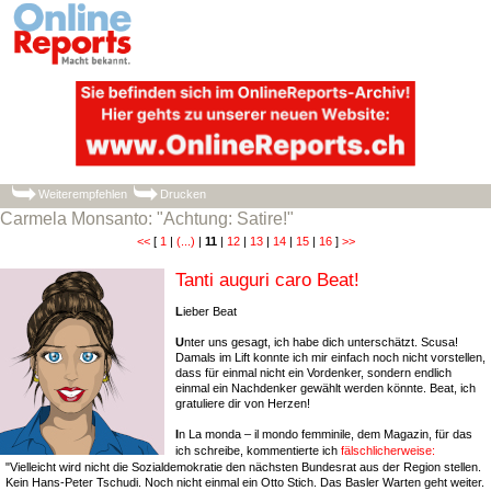
Weiterempfehlen
Drucken
Carmela Monsanto: "Achtung: Satire!"
<<
[
1
|
(...)
|
11
|
12
|
13
|
14
|
15
|
16
]
>>
Tanti auguri caro Beat!
L
ieber Beat
U
nter uns gesagt, ich habe dich unterschätzt. Scusa!
Damals im Lift konnte ich mir einfach noch nicht vorstellen,
dass für einmal nicht ein Vordenker, sondern endlich
einmal ein Nachdenker gewählt werden könnte. Beat, ich
gratuliere dir von Herzen!
I
n La monda – il mondo femminile, dem Magazin, für das
ich schreibe, kommentierte ich
fälschlicherweise:
"Vielleicht wird nicht die Sozialdemokratie den nächsten Bundesrat aus der Region stellen.
Kein Hans-Peter Tschudi. Noch nicht einmal ein Otto Stich. Das Basler Warten geht weiter.