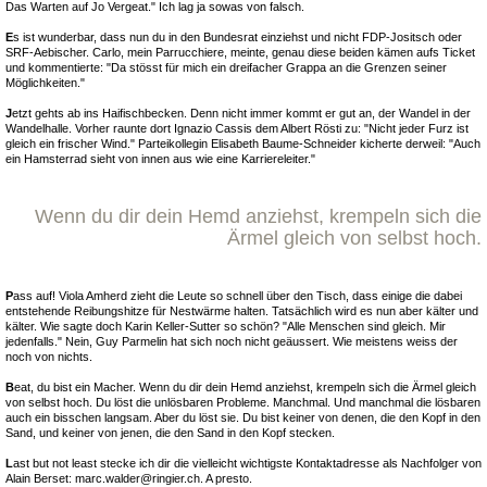
Das Warten auf Jo Vergeat." Ich lag ja sowas von falsch.
E
s ist wunderbar, dass nun du in den Bundesrat einziehst und nicht FDP-Jositsch oder
SRF-Aebischer. Carlo, mein Parrucchiere, meinte, genau diese beiden kämen aufs Ticket
und kommentierte: "Da stösst für mich ein dreifacher Grappa an die Grenzen seiner
Möglichkeiten."
J
etzt gehts ab ins Haifischbecken. Denn nicht immer kommt er gut an, der Wandel in der
Wandelhalle. Vorher raunte dort Ignazio Cassis dem Albert Rösti zu: "Nicht jeder Furz ist
gleich ein frischer Wind." Parteikollegin Elisabeth Baume-Schneider kicherte derweil: "Auch
ein Hamsterrad sieht von innen aus wie eine Karriereleiter."
Wenn du dir dein Hemd anziehst, krempeln sich die
Ärmel gleich von selbst hoch.
P
ass auf! Viola Amherd zieht die Leute so schnell über den Tisch, dass einige die dabei
entstehende Reibungshitze für Nestwärme halten. Tatsächlich wird es nun aber kälter und
kälter. Wie sagte doch Karin Keller-Sutter so schön? "Alle Menschen sind gleich. Mir
jedenfalls." Nein, Guy Parmelin hat sich noch nicht geäussert. Wie meistens weiss der
noch von nichts.
B
eat, du bist ein Macher. Wenn du dir dein Hemd anziehst, krempeln sich die Ärmel gleich
von selbst hoch. Du löst die unlösbaren Probleme. Manchmal. Und manchmal die lösbaren
auch ein bisschen langsam. Aber du löst sie. Du bist keiner von denen, die den Kopf in den
Sand, und keiner von jenen, die den Sand in den Kopf stecken.
L
ast but not least stecke ich dir die vielleicht wichtigste Kontaktadresse als Nachfolger von
Alain Berset: marc.walder@ringier.ch. A presto.