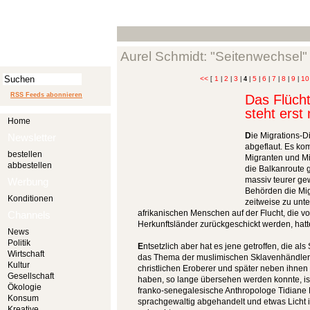
Aurel Schmidt: "Seitenwechsel"
<<
1
2
3
5
6
7
8
9
10
[
|
|
|
4
|
|
|
|
|
|
RSS Feeds abonnieren
Das Flücht
steht erst
Home
D
ie Migrations-D
Newsletter
abgeflaut. Es ko
bestellen
Migranten und Mi
abbestellen
die Balkanroute 
massiv teurer ge
Werbung
Behörden die Mi
Konditionen
zeitweise zu unt
afrikanischen Menschen auf der Flucht, die vo
Channels
Herkunftsländer zurückgeschickt werden, hat
News
Politik
E
ntsetzlich aber hat es jene getroffen, die al
Wirtschaft
das Thema der muslimischen Sklavenhändler, d
Kultur
christlichen Eroberer und später neben ihnen
Gesellschaft
haben, so lange übersehen werden konnte, ist
Ökologie
franko-senegalesische Anthropologe Tidiane
Konsum
sprachgewaltig abgehandelt und etwas Licht i
Kreative