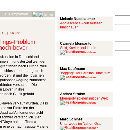
Mit links
Seite empfehlen
Melanie Nussbaumer
Adolescence – wir müssen
hinschauen!
(...)
206
>>
|
|
]
Achtung: Satire!
lings-Problem
Carmela Monsanto
 noch bevor
Sekt, Kaviar und Inseln
Reaktionen
iskussion in Deutschland ist
Aus meiner Bubble
mmen in jüngster Zeit weniger
grantinnen nach Europa, weil
Max Kaufmann
geschlossen oder angeblich
Jogging: Der Lauf ins Bünzlitum
worden ist und die libyschen
Reaktionen
grationsbewegung zumindest
erbinden versuchen.
Die
Alles mit scharf
n Libyen in ihre
ten noch Glück gehabt.
Andrea Strahm
Monopoly spielen mit der Welt
Reaktionen
s Sklaven verkauft wurden. Dass
ie vor Eintreffen der
Schinzel Pommes
 Jagd auf Afrikaner gemacht
 schwer verständlich. Der
Marc Schinzel
 N'Diaye hat das Thema
Unterwegs im Nahen Osten
n eine vernachlässigte Materie
Reaktionen