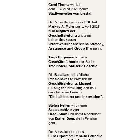
Cemi Thoma
wird ab
dem 1. August 2025 neuer
Stadtverwalter von Liestal.
Der Verwaltungsrat der
EBL
hat
Markus A. Meier
per 1. April 2025
zum
Mitglied der
Geschäftsleitung
und zum
Leiter
des neuen
Verantwortungsbereichs Strategy,
Assurance und Group IT
ernannt.
Tanja Bugmann
ist neue
Geschäftsführerin
der Basler
Traditions-Confiserie Beschle.
Die
Basellandschaftliche
Pensionskasse
erweitert die
Geschäftsleitung:
Manuel
Flückiger
führt künftig den neu
geschaffenen Bereich
"Digitalisierung und Innovation".
Stefan Nellen
wird neuer
Staatsarchivar von
Basel-Stadt
und damit Nachfolger
von
Esther Baur,
die in Pension
geht.
Der Verwaltungsrat des
EuroAirport
hat
Renaud Paubelle