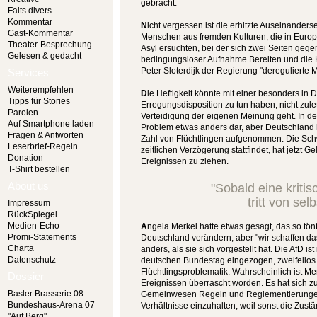
gebracht.
Faits divers
Kommentar
N
icht vergessen ist die erhitzte Auseinanders
Gast-Kommentar
Menschen aus fremden Kulturen, die in Europ
Theater-Besprechung
Asyl ersuchten, bei der sich zwei Seiten geg
Gelesen & gedacht
bedingungsloser Aufnahme Bereiten und die Kr
Peter Sloterdijk der Regierung "deregulierte M
Services
Weiterempfehlen
D
ie Heftigkeit könnte mit einer besonders in 
Tipps für Stories
Erregungsdisposition zu tun haben, nicht zule
Parolen
Verteidigung der eigenen Meinung geht. In de
Auf Smartphone laden
Problem etwas anders dar, aber Deutschland h
Fragen & Antworten
Zahl von Flüchtlingen aufgenommen. Die Schw
Leserbrief-Regeln
zeitlichen Verzögerung stattfindet, hat jetzt 
Donation
Ereignissen zu ziehen.
T-Shirt bestellen
About us
"Sobald eine kritisc
tritt von sel
Impressum
RückSpiegel
Medien-Echo
A
ngela Merkel hatte etwas gesagt, das so tön
Promi-Statements
Deutschland verändern, aber "wir schaffen da
Charta
anders, als sie sich vorgestellt hat. Die AfD is
Datenschutz
deutschen Bundestag eingezogen, zweifello
Flüchtlingsproblematik. Wahrscheinlich ist 
Dossier
Ereignissen überrascht worden. Es hat sich zu 
Basler Brasserie 08
Gemeinwesen Regeln und Reglementierungen 
Bundeshaus-Arena 07
Verhältnisse einzuhalten, weil sonst die Zus
"Auf Berg"