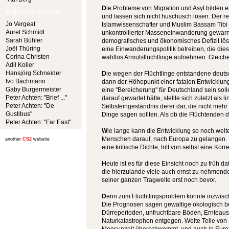
D
ie Probleme von Migration und Asyl bilden 
Kolumne-Archiv
und lassen sich nicht huschusch lösen. Der 
Jo Vergeat
Islamwissenschafter und Muslim Bassam Tibi
Aurel Schmidt
unkontrollierter Masseneinwanderung gewarn
Sarah Bühler
demografisches und ökonomisches Defizit lös
Joël Thüring
eine Einwanderungspolitik betreiben, die die
Corina Christen
wahllos Armutsflüchtlinge aufnehmen. Gleiches
Adil Koller
Hansjörg Schneider
D
ie wegen der Flüchtlinge entstandene deu
Ivo Bachmann
dann der Höhepunkt einer fatalen Entwickl
Gaby Burgermeister
eine "Bereicherung" für Deutschland sein soll
Peter Achten: "Brief ..."
darauf gewartet hätte, stellte sich zuletzt als l
Peter Achten: "De
Selbsteingeständnis derer dar, die nicht mehr
Gustibus"
Dinge sagen sollten. Als ob die Flüchtende
Peter Achten: "Far East"
W
ie lange kann die Entwicklung so noch weite
Menschen darauf, nach Europa zu gelangen. E
another
CS2
website
eine kritische Dichte, tritt von selbst eine Korre
H
eute ist es für diese Einsicht noch zu früh d
die hierzulande viele auch ernst zu nehmende
seiner ganzen Tragweite erst noch bevor.
D
enn zum Flüchtlingsproblem könnte inzwisch
Die Prognosen sagen gewaltige ökologisch b
Dürreperioden, unfruchtbare Böden, Ernteaus
Naturkatastrophen entgegen. Weite Teile vo