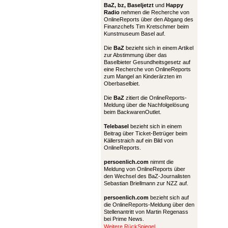
BaZ, bz,
Baseljetzt
und
Happy
Radio
nehmen die Recherche von
OnlineReports über den Abgang des
Finanzchefs Tim Kretschmer beim
Kunstmuseum Basel auf.
Die
BaZ
bezieht sich in einem Artikel
zur Abstimmung über das
Baselbieter Gesundheitsgesetz auf
eine Recherche von OnlineReports
zum Mangel an Kinderärzten im
Oberbaselbiet.
Die
BaZ
zitiert die OnlineReports-
Meldung über die Nachfolgelösung
beim BackwarenOutlet.
Telebasel
bezieht sich in einem
Beitrag über Ticket-Betrüger beim
Källerstraich auf ein Bild von
OnlineReports.
persoenlich.com
nimmt die
Meldung von OnlineReports über
den Wechsel des BaZ-Journalisten
Sebastian Briellmann zur NZZ auf.
persoenlich.com
bezieht sich auf
die OnlineReports-Meldung über den
Stellenantritt von Martin Regenass
bei Prime News.
Weitere RückSpiegel