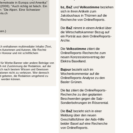
Demokratie in Europa und Amerika"
006), "Auch richtig ist falsch. Ein
bz,
BaZ
und
Volksstimme
beziehen
n: "Die Alpen. Eine Schweizer
sich in ihren Artikeln zum
rts.ch
Jakobushaus in Thürnen auf die
Recherche von OnlineReports.
Die
BaZ
nimmt in einem Artikel über
ken.)
die Wirtschaftskammer Bezug auf
ein Porträt aus dem OnlineReports-
Archiv.
h enthaltenen multimedialer Inhalte (Text,
Die
Volksstimme
zitiert die
en Autorinnen und Autoren. Alle Rechte
OnlineReports-Recherche zum
n Honorar und mit schriftlichem
neuen Konzessionsvertrag der
Elektra Baselland.
g für Werbe-Banner oder andere Beiträge von
uch mit Zustimmung der Redaktion, auf der
Bajour
bezieht sich im
 sich nach bestem Wissen und Gewissen
ationen nicht zu verletzen. Wer dennoch
Wochenkommentar auf die
wird gebeten, die Redaktion umgehend zu
OnlineReports-Analyse zu den
nt werden können.
Basler Grünen.
Die
bz
zitiert die OnlineReports-
Recherche zu den geplanten
Beschwerden gegen die Salz-
Sondierbohrungen im Röserental.
Die
BaZ
bezieht sich in einer
Meldung über den neuen
Geschäftsführer der Aids-Hilfe
beider Basel auf eine Recherche
von OnlineReports.