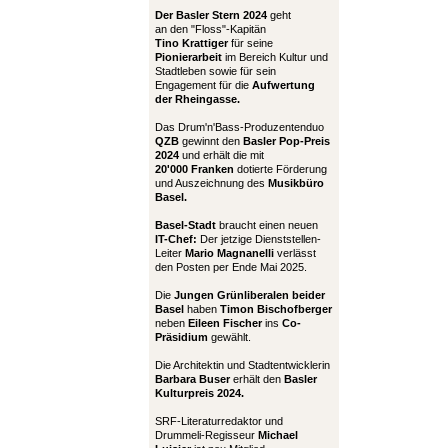
Der Basler Stern 2024
geht
an den "Floss"-Kapitän
Tino Krattiger
für seine
Pionierarbeit
im Bereich Kultur und
Stadtleben sowie für sein
Engagement für die
Aufwertung
der Rheingasse.
Das Drum'n'Bass-Produzentenduo
QZB
gewinnt den
Basler Pop-Preis
2024
und erhält die mit
20'000 Franken
dotierte Förderung
und Auszeichnung des
Musikbüro
Basel.
Basel-Stadt
braucht einen neuen
IT-Chef:
Der jetzige Dienststellen-
Leiter
Mario Magnanelli
verlässt
den Posten per Ende Mai 2025.
Die
Jungen Grünliberalen beider
Basel
haben
Timon Bischofberger
neben
Eileen Fischer
ins
Co-
Präsidium
gewählt.
Die Architektin und Stadtentwicklerin
Barbara Buser
erhält den
Basler
Kulturpreis 2024.
SRF-Literaturredaktor und
Drummeli-Regisseur
Michael