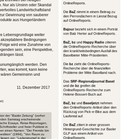
 ertrinken bei heftigen
OnlineReports.
n. Nur als Unsinn oder Skandal
ertvolles Landwirtschaftsland
Die
BaZ
nimmt in einem Beitrag zu
 zur Gewinnung von sauberer
den Perrondächern in Liestal Bezug
rodukte aus Hungerländern
auf OnlineReports.
Bajour
bezieht sich in einem Porträt
von Balz Herter auf OnlineReports.
re Lebensgrundlage weiter
ie akzeptablere Bedingungen
BaZ, bz
und
Happy Radio
zitieren
ie Folge wird eine Zunahme von
die OnlineReports-Recherche über
egenden sein, eine Perspektive,
den krankheitsbedingten Ausfall des
rdrängen lässt.
Baselbieter Mitte-Präsidenten.
Die
bz
zieht die OnlineReports-
ld unumgänglich werden. Den
Recherche über die finanziellen
rten, was kommt, kann keine
Probleme der Mitte Baselland nach.
ser wären Gemeinsinn und
Das
SRF-Regionaljournal Basel
und die
bz
greifen die
11. Dezember 2017
OnlineReports-Recherche zum
Helene-Bossert-Buch auf.
et)
BaZ, bz
und
Baseljetzt
nehmen
den OnlineReports-Artikel über den
Rückzug von Pick-e-Bike aus dem
or der "Basler Zeitung" (vorher
Laufental auf.
s jeden Samstag erscheinende
hische Essays, Reise-Reportagen,
Die
BaZ
zitiert in einer grossen
iftsteller und freier Publizist in
Hintergrund-Geschichte zur Basler
cher einen Namen: "Der Fremde bin
GLP aus einem Artikel von
xpedition" (1994), "Von Raum zu
OnlineReports.
iegen vor: "Lederstrumpf in der