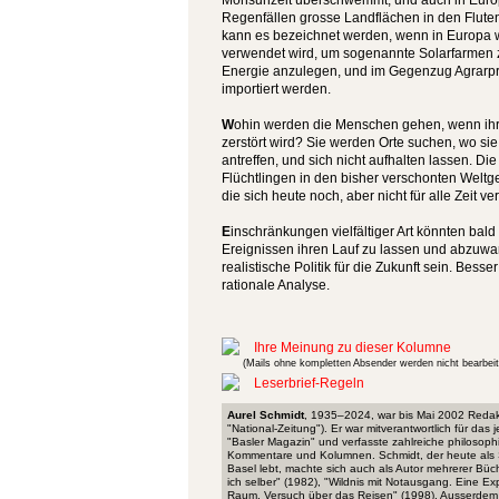
Monsunzeit überschwemmt, und auch in Europa
Regenfällen grosse Landflächen in den Flute
kann es bezeichnet werden, wenn in Europa w
verwendet wird, um sogenannte Solarfarmen
Energie anzulegen, und im Gegenzug Agrarp
importiert werden.
W
ohin werden die Menschen gehen, wenn ih
zerstört wird? Sie werden Orte suchen, wo s
antreffen, und sich nicht aufhalten lassen. D
Flüchtlingen in den bisher verschonten Weltg
die sich heute noch, aber nicht für alle Zeit ve
E
inschränkungen vielfältiger Art könnten ba
Ereignissen ihren Lauf zu lassen und abzuwa
realistische Politik für die Zukunft sein. Bes
rationale Analyse.
Ihre Meinung zu dieser Kolumne
(Mails ohne kompletten Absender werden nicht bearbeit
Leserbrief-Regeln
Aurel Schmidt
, 1935–2024, war bis Mai 2002 Redakt
"National-Zeitung"). Er war mitverantwortlich für da
"Basler Magazin" und verfasste zahlreiche philosop
Kommentare und Kolumnen. Schmidt, der heute als Schr
Basel lebt, machte sich auch als Autor mehrerer Bü
ich selber" (1982), "Wildnis mit Notausgang. Eine E
Raum. Versuch über das Reisen" (1998). Ausserdem l