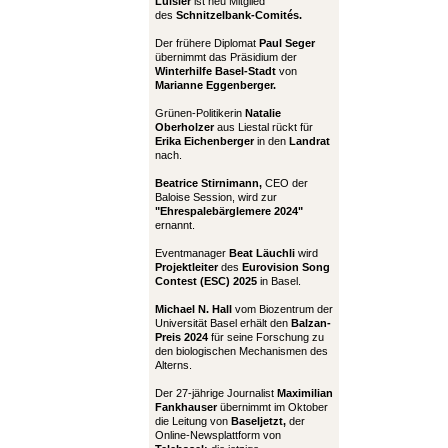
Luisier
ist neu Mitglied
des
Schnitzelbank-Comités.
Der frühere Diplomat
Paul Seger
übernimmt das Präsidium der
Winterhilfe Basel-Stadt
von
Marianne Eggenberger.
Grünen-Politikerin
Natalie
Oberholzer
aus Liestal rückt für
Erika Eichenberger
in den
Landrat
nach.
Beatrice Stirnimann,
CEO der
Baloise Session, wird zur
"Ehrespalebärglemere 2024"
ernannt.
Eventmanager
Beat Läuchli
wird
Projektleiter
des
Eurovision Song
Contest (ESC) 2025
in Basel.
Michael N. Hall
vom Biozentrum der
Universität Basel erhält den
Balzan-
Preis 2024
für seine Forschung zu
den biologischen Mechanismen des
Alterns.
Der 27-jährige Journalist
Maximilian
Fankhauser
übernimmt im Oktober
die Leitung von
Baseljetzt,
der
Online-Newsplattform von