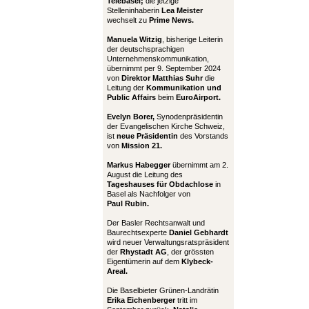
Telebasel;
die jetzige
Stelleninhaberin
Lea Meister
wechselt zu
Prime News.
Manuela Witzig
, bisherige Leiterin
der deutschsprachigen
Unternehmenskommunikation,
übernimmt per 9. September 2024
von
Direktor Matthias Suhr
die
Leitung der
Kommunikation und
Public Affairs
beim
EuroAirport.
Evelyn Borer,
Synodenpräsidentin
der Evangelischen Kirche Schweiz,
ist
neue Präsidentin
des Vorstands
von
Mission 21.
Markus Habegger
übernimmt am 2.
August die Leitung des
Tageshauses für Obdachlose
in
Basel als Nachfolger von
Paul Rubin.
Der Basler Rechtsanwalt und
Baurechtsexperte
Daniel Gebhardt
wird neuer Verwaltungsratspräsident
der
Rhystadt AG
, der grössten
Eigentümerin auf dem
Klybeck-
Areal.
Die Baselbieter Grünen-Landrätin
Erika Eichenberger
tritt im