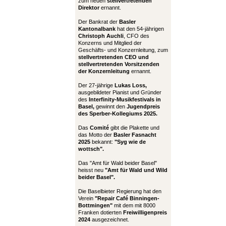
zum neuen
stellvertretenden
Direktor
ernannt.
Der Bankrat der
Basler
Kantonalbank
hat den 54-jährigen
Christoph Auchli
, CFO des
Konzerns und Mitglied der
Geschäfts- und Konzernleitung, zum
stellvertretenden CEO und
stellvertretenden Vorsitzenden
der Konzernleitung
ernannt.
Der 27-jährige
Lukas Loss,
ausgebildeter Pianist und Gründer
des
Interfinity-Musikfestivals in
Basel,
gewinnt den
Jugendpreis
des Sperber-Kollegiums 2025.
Das
Comité
gibt die Plakette und
das Motto der
Basler Fasnacht
2025
bekannt:
"Syg wie de
wottsch".
Das "Amt für Wald beider Basel"
heisst neu
"Amt für Wald und Wild
beider Basel".
Die Baselbieter Regierung hat den
Verein
"Repair Café Binningen-
Bottmingen"
mit dem mit 8000
Franken dotierten
Freiwilligenpreis
2024
ausgezeichnet.