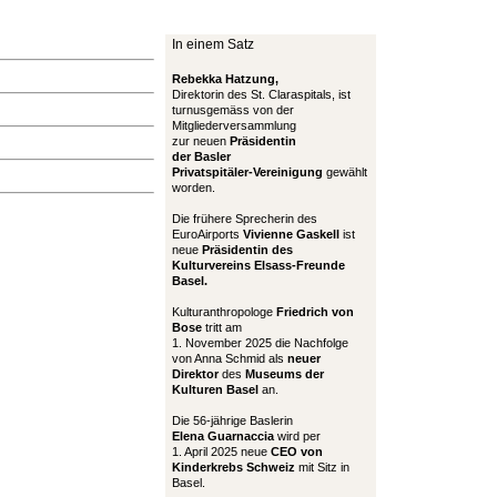
In einem Satz
Rebekka Hatzung,
Direktorin des St. Claraspitals, ist
turnusgemäss von der
Mitgliederversammlung
zur neuen
Präsidentin
der Basler
Privatspitäler-Vereinigung
gewählt
worden.
Die frühere Sprecherin des
EuroAirports
Vivienne Gaskell
ist
neue
Präsidentin des
Kulturvereins Elsass-Freunde
Basel.
Kulturanthropologe
Friedrich von
Bose
tritt am
1. November 2025 die Nachfolge
von Anna Schmid als
neuer
Direktor
des
Museums der
Kulturen Basel
an.
Die 56-jährige Baslerin
Elena Guarnaccia
wird per
1. April 2025 neue
CEO von
Kinderkrebs Schweiz
mit Sitz in
Basel.