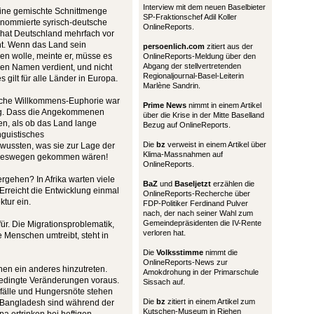
Interview mit dem neuen Baselbieter
eine gemischte Schnittmenge
SP-Fraktionschef Adil Koller
renommierte syrisch-deutsche
OnlineReports.
 hat Deutschland mehrfach vor
t. Wenn das Land sein
persoenlich.com
zitiert aus der
en wolle, meinte er, müsse es
OnlineReports-Meldung über den
Abgang der stellvertretenden
sen Namen verdient, und nicht
Regionaljournal-Basel-Leiterin
 gilt für alle Länder in Europa.
Marlène Sandrin.
tsche Willkommens-Euphorie war
Prime News
nimmt in einem Artikel
ung. Dass die Angekommenen
über die Krise in der Mitte Baselland
en, als ob das Land lange
Bezug auf OnlineReports.
inguistisches
Die
bz
verweist in einem Artikel über
 wussten, was sie zur Lage der
Klima-Massnahmen auf
n deswegen gekommen wären!
OnlineReports.
rgehen? In Afrika warten viele
BaZ
und
Baseljetzt
erzählen die
rreicht die Entwicklung einmal
OnlineReports-Recherche über
ktur ein.
FDP-Politiker Ferdinand Pulver
nach, der nach seiner Wahl zum
Gemeindepräsidenten die IV-Rente
afür. Die Migrationsproblematik,
verloren hat.
 Menschen umtreibt, steht in
Die
Volksstimme
nimmt die
OnlineReports-News zur
en ein anderes hinzutreten.
Amokdrohung in der Primarschule
edingte Veränderungen voraus.
Sissach auf.
fälle und Hungersnöte stehen
Die
bz
zitiert in einem Artikel zum
n Bangladesh sind während der
Kutschen-Museum in Riehen