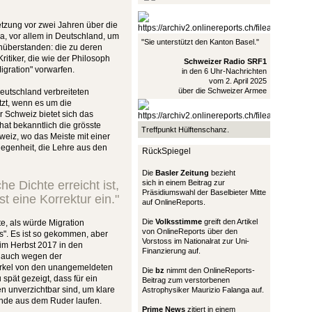
etzung vor zwei Jahren über die
a, vor allem in Deutschland, um
"Sie unterstützt den Kanton Basel."
enüberstanden: die zu deren
itiker, die wie der Philosoph
Schweizer Radio SRF1
igration" vorwarfen.
in den 6 Uhr-Nachrichten
vom 2. April 2025
über die Schweizer Armee
Deutschland verbreiteten
tzt, wenn es um die
r Schweiz bietet sich das
at bekanntlich die grösste
Treffpunkt Hülftenschanz.
eiz, wo das Meiste mit einer
Gelegenheit, die Lehre aus den
RückSpiegel
Die
Basler Zeitung
bezieht
he Dichte erreicht ist,
sich in einem Beitrag zur
Präsidiumswahl der Baselbieter Mitte
bst eine Korrektur ein."
auf OnlineReports.
Die
Volksstimme
greift den Artikel
te, als würde Migration
von OnlineReports über den
s". Es ist so gekommen, aber
Vorstoss im Nationalrat zur Uni-
t im Herbst 2017 in den
Finanzierung auf.
s auch wegen der
Merkel von den unangemeldeten
Die
bz
nimmt den OnlineReports-
spät gezeigt, dass für ein
Beitrag zum verstorbenen
unverzichtbar sind, um klare
Astrophysiker Maurizio Falanga auf.
tände aus dem Ruder laufen.
Prime News
zitiert in einem