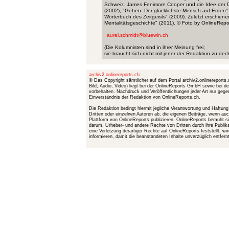
Schweiz. James Fenimore Cooper und die Idee der 
(2002), "Gehen. Der glücklichste Mensch auf Erden" (2
Wörterbuch des Zeitgeists" (2009). Zuletzt erschiene
Mentalitätsgeschichte" (2011). © Foto by OnlineRepo
aurel.schmidt@bluewin.ch
(Die Kolumnisten sind in ihrer Meinung frei;
sie braucht sich nicht mit jener der Redaktion zu dec
archiv2.onlinereports.ch
© Das Copyright sämtlicher auf dem Portal archiv2.onlinereports.c
Bild, Audio, Video) liegt bei der OnlineReports GmbH sowie bei d
vorbehalten. Nachdruck und Veröffentlichungen jeder Art nur gege
Einverständnis der Redaktion von OnlineReports.ch.
Die Redaktion bedingt hiermit jegliche Verantwortung und Haftun
Dritten oder einzelnen Autoren ab, die eigenen Beiträge, wenn a
Plattform von OnlineReports publizieren. OnlineReports bemüht
darum, Urheber- und andere Rechte von Dritten durch ihre Publik
eine Verletzung derartiger Rechte auf OnlineReports feststellt, 
informieren, damit die beanstandeten Inhalte unverzüglich entfer