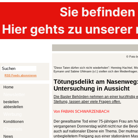
© Foto b
"Diese Taten dürfen sich nicht wiederholen": Henning Hachtel, Mi
Eymann und Sabine Uhlmann (v.l.) stellen sich den Medienfragen.
RSS Feeds abonnieren
Tötungsdelikt am Nasenweg:
Home
Untersuchung in Aussicht
Newsletter
Die Basler Behörden nehmen an einer kurzfristig
Stellung, lassen aber viele Fragen offen.
bestellen
abbestellen
Von
FABIAN SCHWARZENBACH
Werbung
Der gewaltsame Tod einer 75-jährigen Frau am N
Konditionen
vergangenen Donnerstag wühlt nicht nur die Bevölk
Channels
auch auf nationaler Ebene ein Thema. Der mutmass
unbegleitetem Freigang aus einer stationären Ma
News