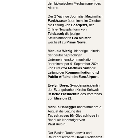
den biologischen Mechanismen des
Alterns.
Der 27-jährige Journalist
Maximilian
Fankhauser
übernimmt im Oktober
die Leitung von
Baseljetzt,
der
Online-Newsplattform von
Telebasel;
die jetzige
Stelleninhaberin
Lea Meister
wechselt zu
Prime News.
Manuela Witzig
, bisherige Leiterin
der deutschsprachigen
Unternehmenskommunikation,
übernimmt per 9. September 2024
von
Direktor Matthias Suhr
die
Leitung der
Kommunikation und
Public Affairs
beim
EuroAirport.
Evelyn Borer,
Synodenpräsidentin
der Evangelischen Kirche Schweiz,
ist
neue Präsidentin
des Vorstands
von
Mission 21.
Markus Habegger
übernimmt am 2.
August die Leitung des
Tageshauses für Obdachlose
in
Basel als Nachfolger von
Paul Rubin.
Der Basler Rechtsanwalt und
Baurechtsexperte
Daniel Gebhardt