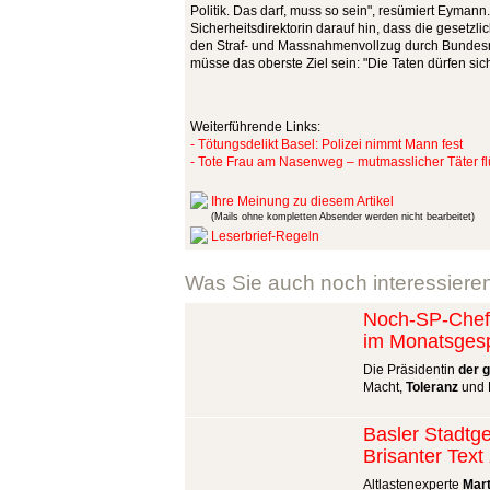
Politik. Das darf, muss so sein", resümiert Eymann.
Sicherheitsdirektorin darauf hin, dass die gesetzli
den Straf- und Massnahmenvollzug durch Bundesr
müsse das oberste Ziel sein: "Die Taten dürfen sic
Weiterführende Links:
- Tötungsdelikt Basel: Polizei nimmt Mann fest
- Tote Frau am Nasenweg – mutmasslicher Täter fl
Ihre Meinung zu diesem Artikel
(Mails ohne kompletten Absender werden nicht bearbeitet)
Leserbrief-Regeln
Was Sie auch noch interessiere
Noch-SP-Chefi
im Monatsges
Die Präsidentin
der 
Macht,
Toleranz
und P
Basler Stadtge
Brisanter Tex
Altlastenexperte
Mart