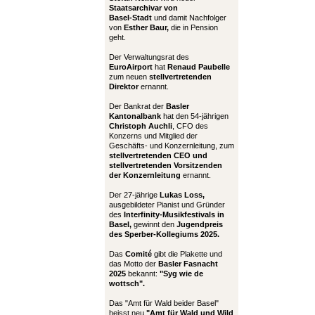
Staatsarchivar von
Basel-Stadt
und damit Nachfolger
von
Esther Baur,
die in Pension
geht.
Der Verwaltungsrat des
EuroAirport
hat
Renaud Paubelle
zum neuen
stellvertretenden
Direktor
ernannt.
Der Bankrat der
Basler
Kantonalbank
hat den 54-jährigen
Christoph Auchli
, CFO des
Konzerns und Mitglied der
Geschäfts- und Konzernleitung, zum
stellvertretenden CEO und
stellvertretenden Vorsitzenden
der Konzernleitung
ernannt.
Der 27-jährige
Lukas Loss,
ausgebildeter Pianist und Gründer
des
Interfinity-Musikfestivals in
Basel,
gewinnt den
Jugendpreis
des Sperber-Kollegiums 2025.
Das
Comité
gibt die Plakette und
das Motto der
Basler Fasnacht
2025
bekannt:
"Syg wie de
wottsch".
Das "Amt für Wald beider Basel"
heisst neu
"Amt für Wald und Wild