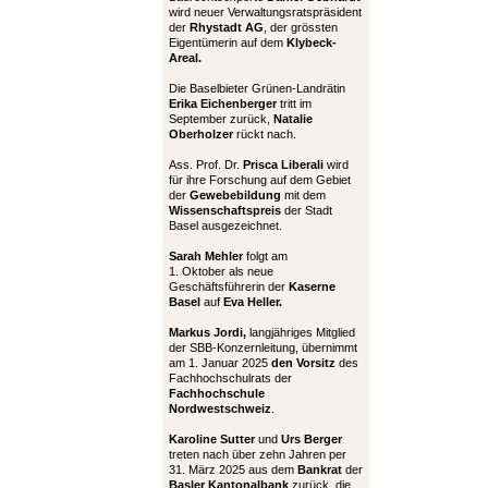
wird neuer Verwaltungsratspräsident
der
Rhystadt AG
, der grössten
Eigentümerin auf dem
Klybeck-
Areal.
Die Baselbieter Grünen-Landrätin
Erika Eichenberger
tritt im
September zurück,
Natalie
Oberholzer
rückt nach.
Ass. Prof. Dr.
Prisca Liberali
wird
für ihre Forschung auf dem Gebiet
der
Gewebebildung
mit dem
Wissenschaftspreis
der Stadt
Basel ausgezeichnet.
Sarah Mehler
folgt am
1. Oktober als neue
Geschäftsführerin der
Kaserne
Basel
auf
Eva Heller.
Markus Jordi,
langjähriges Mitglied
der SBB-Konzernleitung, übernimmt
am 1. Januar 2025
den Vorsitz
des
Fachhochschulrats der
Fachhochschule
Nordwestschweiz
.
Karoline Sutter
und
Urs Berger
treten nach über zehn Jahren per
31. März 2025 aus dem
Bankrat
der
Basler Kantonalbank
zurück, die