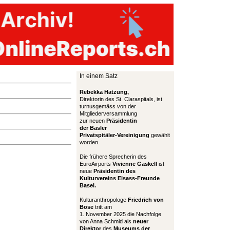
In einem Satz
Rebekka Hatzung,
Direktorin des St. Claraspitals, ist
turnusgemäss von der
Mitgliederversammlung
zur neuen
Präsidentin
der Basler
Privatspitäler-Vereinigung
gewählt
worden.
Die frühere Sprecherin des
EuroAirports
Vivienne Gaskell
ist
neue
Präsidentin des
Kulturvereins Elsass-Freunde
Basel.
Kulturanthropologe
Friedrich von
Bose
tritt am
1. November 2025 die Nachfolge
von Anna Schmid als
neuer
Direktor
des
Museums der