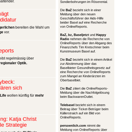
altender.
Sondierbohrungen im Röserental.
Die
BaZ
bezieht sich in einer
wägt
Meldung über den neuen
Geschäftsführer der Aids-Hilfe
didatur
beider Basel auf eine Recherche
von OnlineReports.
gerlichen
bereiten die Wahl um
ge
vor.
BaZ, bz,
Baseljetzt
und
Happy
Radio
nehmen die Recherche von
OnlineReports über den Abgang des
Finanzchefs Tim Kretschmer beim
ports
Kunstmuseum Basel auf.
ibt regelmässig über
Die
BaZ
bezieht sich in einem Artikel
regionaler Optik.
zur Abstimmung über das
Baselbieter Gesundheitsgesetz auf
eine Recherche von OnlineReports
zum Mangel an Kinderärzten im
Oberbaselbiet.
lybeck:
lären sich
Die
BaZ
zitiert die OnlineReports-
Meldung über die Nachfolgelösung
Life
wollen künftig für
mehr
beim BackwarenOutlet.
Telebasel
bezieht sich in einem
Beitrag über Ticket-Betrüger beim
Källerstraich auf ein Bild von
OnlineReports.
ng: Katja Christ
le Strategie
persoenlich.com
nimmt die
Meldung von OnlineReports über