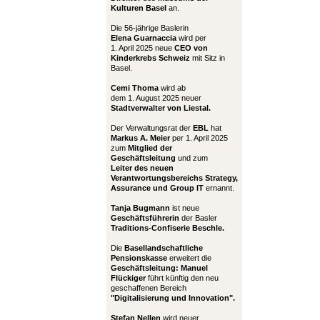
Kulturen Basel
an.
Die 56-jährige Baslerin
Elena Guarnaccia
wird per
1. April 2025 neue
CEO von
Kinderkrebs Schweiz
mit Sitz in
Basel.
Cemi Thoma
wird ab
dem 1. August 2025 neuer
Stadtverwalter von Liestal.
Der Verwaltungsrat der
EBL
hat
Markus A. Meier
per 1. April 2025
zum
Mitglied der
Geschäftsleitung
und zum
Leiter
des neuen
Verantwortungsbereichs Strategy,
Assurance und Group IT
ernannt.
Tanja Bugmann
ist neue
Geschäftsführerin
der Basler
Traditions-Confiserie Beschle.
Die
Basellandschaftliche
Pensionskasse
erweitert die
Geschäftsleitung:
Manuel
Flückiger
führt künftig den neu
geschaffenen Bereich
"Digitalisierung und Innovation".
Stefan Nellen
wird neuer