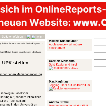
Mit links
Seite empfehlen
Melanie Nussbaumer
y Fabian Schwarzenbach, OnlineReports.ch
Adolescence – wir müssen
hinschauen!
chael Rolaz, Lukas Engelberger, Stephanie
Achtung: Satire!
Carmela Monsanto
 UPK stellen
Sekt, Kaviar und Inseln
Reaktionen
 einberufenen Medienorientierung
Aus meiner Bubble
Max Kaufmann
Jogging: Der Lauf ins Bünzlitum
Reaktionen
asenweg in Basel vom
Alles mit scharf
erung auf, sondern ist politisch
liche Täter soll auf
Andrea Strahm
ssnahme in den Universitären
Monopoly spielen mit der Welt