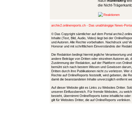
Nach
Rünenberg
wil
die Nicht-Trägerkanto
Reaktionen
archiv2.onlinereports.ch - Das unabhängige News-Port
© Das Copyright sämtlicher auf dem Portal archiv2.onlin
Inhalte (Text, Bild, Audio, Video) liegt bei der OnlineRe
und Autoren. Alle Rechte vorbehalten. Nachdruck und Ver
Honorar und mit schriftlichem Einverständnis der Redak
Die Redaktion bedingt hiermit jegliche Verantwortung u
andere Beiträge von Dritten oder einzelnen Autoren ab, 
Zustimmung der Redaktion, auf der Plattform von Online
bemüht sich nach bestem Wissen und Gewissen darum,
Dritten durch ihre Publikationen nicht zu verletzen. Wer
Rechte auf OnlineReports feststellt, wird gebeten, die 
damit die beanstandeten Inhalte unverzüglich entfernt 
Auf dieser Website gibt es Links zu Websites Dritter. So
unseren Einflussbereich. Für fremde Websites, zu welch
besteht, übernimmt OnlineReports keine inhaltliche oder
gilt für Websites Dritter, die auf OnlineReports verlinken.