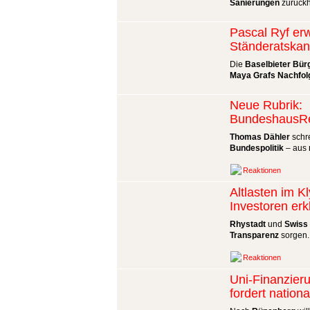
Sanierungen
zurückh
Pascal Ryf er
Ständeratskan
Die
Baselbieter Bür
Maya Grafs Nachfol
Neue Rubrik:
BundeshausRe
Thomas Dähler
schre
Bundespolitik
– aus
Reaktionen
Altlasten im K
Investoren erk
Rhystadt
und
Swiss 
Transparenz
sorgen.
Reaktionen
Uni-Finanzieru
fordert nationa