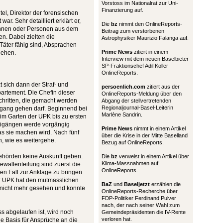
Vorstoss im Nationalrat zur Uni-
Finanzierung auf.
el, Direktor der forensischen
ar. Sehr detailliert erklärt er,
Die
bz
nimmt den OnlineReports-
ginnen oder Personen aus dem
Beitrag zum verstorbenen
n. Dabei zielten die
Astrophysiker Maurizio Falanga auf.
äter fähig sind, Absprachen
Prime News
zitiert in einem
gehen.
Interview mit dem neuen Baselbieter
SP-Fraktionschef Adil Koller
OnlineReports.
t sich dann der Straf- und
persoenlich.com
zitiert aus der
artement. Die Chefin dieser
OnlineReports-Meldung über den
chritten, die gemacht werden
Abgang der stellvertretenden
Regionaljournal-Basel-Leiterin
igang gehen darf. Beginnend bei
Marlène Sandrin.
im Garten der UPK bis zu ersten
eigängen werde vorgängig
Prime News
nimmt in einem Artikel
s sie machen wird. Nach fünf
über die Krise in der Mitte Baselland
n, wie es weitergehe.
Bezug auf OnlineReports.
Behörden keine Auskunft geben.
Die
bz
verweist in einem Artikel über
Klima-Massnahmen auf
waltenteilung sind zuerst die
OnlineReports.
en Fall zur Anklage zu bringen
er UPK hat den mutmasslichen
BaZ
und
Baseljetzt
erzählen die
, nicht mehr gesehen und konnte
OnlineReports-Recherche über
FDP-Politiker Ferdinand Pulver
nach, der nach seiner Wahl zum
ss abgelaufen ist, wird noch
Gemeindepräsidenten die IV-Rente
verloren hat.
ne Basis für Ansprüche an die