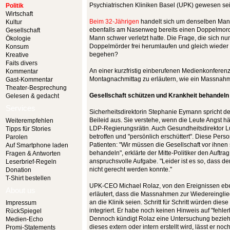
Psychiatrischen Kliniken Basel (UPK) gewesen sei
Politik
Wirtschaft
Beim 32-Jährigen
handelt sich um denselben Mann
Kultur
ebenfalls am Nasenweg bereits einen Doppelmo
Gesellschaft
Mann schwer verletzt hatte. Die Frage, die sich nun
Ökologie
Doppelmörder frei herumlaufen und gleich wieder 
Konsum
begehen?
Kreative
Faits divers
An einer kurzfristig einberufenen Medienkonfere
Kommentar
Montagnachmittag zu erläutern, wie ein Massnahm
Gast-Kommentar
Theater-Besprechung
Gesellschaft schützen und Krankheit behandeln
Gelesen & gedacht
Services
Sicherheitsdirektorin Stephanie Eymann spricht d
Beileid aus. Sie verstehe, wenn die Leute Angst hä
Weiterempfehlen
LDP-Regierungsrätin. Auch Gesundheitsdirektor L
Tipps für Stories
betroffen und "persönlich erschüttert". Diese Pers
Parolen
Patienten: "Wir müssen die Gesellschaft vor ihnen 
Auf Smartphone laden
behandeln", erklärte der Mitte-Politiker den Auftr
Fragen & Antworten
anspruchsvolle Aufgabe. "Leider ist es so, dass d
Leserbrief-Regeln
nicht gerecht werden konnte."
Donation
T-Shirt bestellen
UPK-CEO Michael Rolaz, von den Ereignissen ebenf
About us
erläutert, dass die Massnahmen zur Wiedereinglied
an die Klinik seien. Schritt für Schritt würden die
Impressum
integriert. Er habe noch keinen Hinweis auf "fehle
RückSpiegel
Dennoch kündigt Rolaz eine Untersuchung bezieh
Medien-Echo
dieses extern oder intern erstellt wird, lässt er noch
Promi-Statements