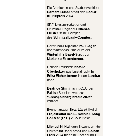
Die Architektin und Stadtentwicklerin
Barbara Buser
erhält den
Basler
Kulturpreis 2024.
SRF-Literaturredaktor und
Drummeli-Regisseur
Michael
Luisier
ist neu Mitglied
des
Schnitzelbank-Comités.
Der frühere Diplomat
Paul Seger
übernimmt das Präsidium der
Winterhilfe Basel-Stadt
von
Marianne Eggenberger.
Grünen-Politikerin
Natalie
Oberholzer
aus Liestal rückt für
Erika Eichenberger
in den
Landrat
nach.
Beatrice Stirnimann,
CEO der
Baloise Session, wird zur
"Ehrespalebärglemere 2024"
ernannt.
Eventmanager
Beat Läuchli
wird
Projektleiter
des
Eurovision Song
Contest (ESC) 2025
in Basel.
Michael N. Hall
vom Biozentrum der
Universität Basel erhält den
Balzan-
Preis 2024
für seine Forschung zu