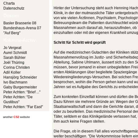
Charta
Hinter der Untersuchung steht auch Henning Hacht
Datenschutz
Klinik, in der der mutmassliche Täter untergebracht w
Dossier
von wie vielen Ärztinnen, Psychiatern, Psycholo
Betreuungsteam die Patienten durchleuchtet würde
Basler Brasserie 08
Massnahmen auch darauf ab, herauszufinden, ob T
Bundeshaus-Arena 07
einzuhalten oder mit der eigenen Krankheit umzu
"Auf Berg"
Kolumne-Archiv
Schritt für Schritt wird geprüft
Jo Vergeat
Auf die medizinischen Gutachten der Kliniken stütz
Aurel Schmidt
Massnahmenvollzug im Justiz- und Sicherheitsdep
Sarah Bühler
Abteilung, Sabine Uhlmann, äussert sich zu den S
Joël Thüring
müssen, bevor jemand in einen unbegleiteten Fre
Corina Christen
ersten Abklärungen über begleitete Spaziergänge 
Adil Koller
Wiedereingliederungs-Versuchen. Bei solchen Fr
Hansjörg Schneider
besprochen, wohin die Person gehen kann und wa
Ivo Bachmann
Jahren sei es Aufgabe des Gerichts zu entscheide
Gaby Burgermeister
Peter Achten: "Brief ..."
Zum konkreten Einzelfall können und dürfen die 
Peter Achten: "De
Dazu führen sie mehrere Gründe an: Wegen der Ge
Gustibus"
Staatsanwaltschaft und dann die Gerichte daran, d
Peter Achten: "Far East"
oder zu beurteilen. Das medizinische Personal d
Täter, seitdem er das Klinikgelände verlassen hat
another
CS2
website
ihm auch keine Fragen stellen.
Die Frage, ob in diesem Fall alles vorschriftsgemä
weiter beschäftigen. "Die Vorkommnisse liefern ei