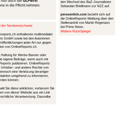
l nun auch die
GLPlerin
den Wechsel des BaZ-Journalisten
ne in die Pflicht nehmen.
Sebastian Briellmann zur NZZ auf.
persoenlich.com
bezieht sich auf
die OnlineReports-Meldung über den
Stellenantritt von Martin Regenass
al der Nordwestschweiz
bei Prime News.
Weitere RückSpiegel
ereports.ch enthaltenen multimedialer
ports GmbH sowie bei den Autorinnen
öffentlichungen jeder Art nur gegen
tion von OnlineReports.ch.
nd Haftung für Werbe-Banner oder
die eigene Beiträge, wenn auch mit
Reports publizieren. OnlineReports
 Urheber- und andere Rechte von
 dennoch eine Verletzung derartiger
Redaktion umgehend zu informieren,
werden können.
bald Sie diese anklicken, verlassen Sie
en von dieser Website aus ein Link
 rechtliche Verantwortung. Dasselbe