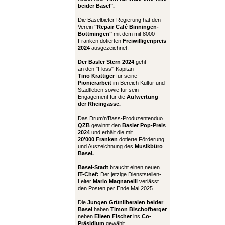
beider Basel".
Die Baselbieter Regierung hat den
Verein
"Repair Café Binningen-
Bottmingen"
mit dem mit 8000
Franken dotierten
Freiwilligenpreis
2024
ausgezeichnet.
Der Basler Stern 2024
geht
an den "Floss"-Kapitän
Tino Krattiger
für seine
Pionierarbeit
im Bereich Kultur und
Stadtleben sowie für sein
Engagement für die
Aufwertung
der Rheingasse.
Das Drum'n'Bass-Produzentenduo
QZB
gewinnt den
Basler Pop-Preis
2024
und erhält die mit
20'000 Franken
dotierte Förderung
und Auszeichnung des
Musikbüro
Basel.
Basel-Stadt
braucht einen neuen
IT-Chef:
Der jetzige Dienststellen-
Leiter
Mario Magnanelli
verlässt
den Posten per Ende Mai 2025.
Die
Jungen Grünliberalen beider
Basel
haben
Timon Bischofberger
neben
Eileen Fischer
ins
Co-
Präsidium
gewählt.