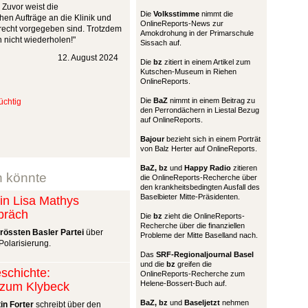
 Zuvor weist die
Die
Volksstimme
nimmt die
chen Aufträge an die Klinik und
OnlineReports-News zur
echt vorgegeben sind. Trotzdem
Amokdrohung in der Primarschule
h nicht wiederholen!"
Sissach auf.
12. August 2024
Die
bz
zitiert in einem Artikel zum
Kutschen-Museum in Riehen
OnlineReports.
Die
BaZ
nimmt in einem Beitrag zu
üchtig
den Perrondächern in Liestal Bezug
auf OnlineReports.
Bajour
bezieht sich in einem Porträt
von Balz Herter auf OnlineReports.
BaZ, bz
und
Happy Radio
zitieren
n könnte
die OnlineReports-Recherche über
den krankheitsbedingten Ausfall des
Baselbieter Mitte-Präsidenten.
n Lisa Mathys
präch
Die
bz
zieht die OnlineReports-
Recherche über die finanziellen
grössten Basler Partei
über
Probleme der Mitte Baselland nach.
olarisierung.
Das
SRF-Regionaljournal Basel
und die
bz
greifen die
schichte:
OnlineReports-Recherche zum
Helene-Bossert-Buch auf.
t zum Klybeck
BaZ, bz
und
Baseljetzt
nehmen
in Forter
schreibt über den