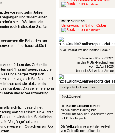
n.
Reaktionen
, der vor rund zehn Jahren
Schinzel Pommes
rd begangen und zudem einen
Marc Schinzel
 primär stellt: Wie kann ein
Unterwegs im Nahen Osten
mutmasslich dieselbe Straftat
Reaktionen
nz versuchen die Behörden am
envollzug überhaupt abläuft.
"Sie unterstützt den Kanton Basel."
Schweizer Radio SRF1
in den 6 Uhr-Nachrichten
en Angehörigen des Opfers ihr
vom 2. April 2025
tten und "hässig" seien, sagt die
über die Schweizer Armee
ukas Engelberger zeigt sich
onen seien zugleich Straftäter und
schützen und sie gleichzeitig
Treffpunkt Hülftenschanz.
ag des Kantons. Das sei eine enorm
er Kanton dieser Verantwortung
RückSpiegel
Die
Basler Zeitung
bezieht
alls sichtlich gezeichnet,
sich in einem Beitrag zur
erung von Straftätern ein Auftrag
Präsidiumswahl der Baselbieter Mitte
se Personen wieder ins Sozialleben
auf OnlineReports.
rhafte Vorgänge" erhalten.
ungsweise ein Gutachten an. Ob
Die
Volksstimme
greift den Artikel
von OnlineReports über den
 offen.