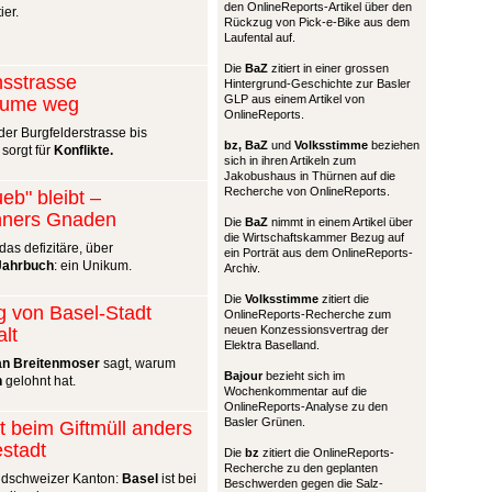
den OnlineReports-Artikel über den
ier.
Rückzug von Pick-e-Bike aus dem
Laufental auf.
Die
BaZ
zitiert in einer grossen
nsstrasse
Hintergrund-Geschichte zur Basler
GLP aus einem Artikel von
äume weg
OnlineReports.
er Burgfelderstrasse bis
bz,
BaZ
und
Volksstimme
beziehen
 sorgt für
Konflikte.
sich in ihren Artikeln zum
Jakobushaus in Thürnen auf die
Recherche von OnlineReports.
eb" bleibt –
nners Gnaden
Die
BaZ
nimmt in einem Artikel über
die Wirtschaftskammer Bezug auf
das defizitäre, über
ein Porträt aus dem OnlineReports-
Jahrbuch
: ein Unikum.
Archiv.
Die
Volksstimme
zitiert die
g von Basel-Stadt
OnlineReports-Recherche zum
neuen Konzessionsvertrag der
alt
Elektra Baselland.
an Breitenmoser
sagt, warum
Bajour
bezieht sich im
n
gelohnt hat.
Wochenkommentar auf die
OnlineReports-Analyse zu den
Basler Grünen.
kt beim Giftmüll anders
estadt
Die
bz
zitiert die OnlineReports-
Recherche zu den geplanten
dschweizer Kanton:
Basel
ist bei
Beschwerden gegen die Salz-