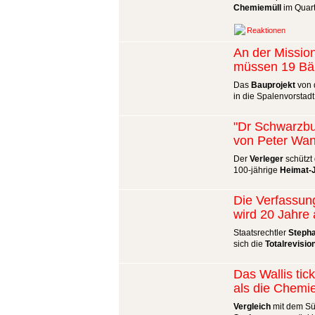
Chemiemüll
im Quart
Reaktionen
An der Missio
müssen 19 B
Das
Bauprojekt
von d
in die Spalenvorstadt
"Dr Schwarzbu
von Peter Wa
Der
Verleger
schützt 
100-jährige
Heimat-
Die Verfassun
wird 20 Jahre 
Staatsrechtler
Steph
sich die
Totalrevisio
Das Wallis tic
als die Chemi
Vergleich
mit dem Sü