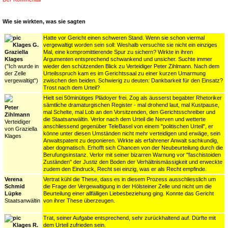
Wie sie wirkten, was sie sagten
Hatte vor Gericht einen schweren Stand. Wenn sie schon viermal
vergewaltigt worden sein soll: Weshalb versuchte sie nicht ein einziges
Graziella
Mal, eine kompromittierende Spur zu sichern? Wirkte in ihren
Klages
Argumenten entsprechend schwankend und unsicher. Suchte immer
("Ich wurde in
wieder den schützenden Blick zu Verteidiger Peter Zihlmann. Nach dem
der Zelle
Urteilsspruch kam es im Gerichtssaal zu einer kurzen Umarmung
vergewaltigt")
zwischen den beiden. Schwierig zu deuten: Dankbarkeit für den Einsatz?
Trost nach dem Urteil?
Hielt sei 50minütiges Plädoyer frei. Zog als äusserst begabter Rhetoriker
sämtliche dramaturgischen Register - mal drohend laut, mal Kustpause,
Peter
mal Schelte, mal Lob an den Vorsitzenden, den Gerichtsschreiber und
Zihlmann
die Staatsanwältin. Verlor nach dem Urteil die Nerven und wetterte
Verteidiger
anschliessend gegenüber TeleBasel von einem "politischen Urteil", er
von Graziella
könne unter diesen Umständen nicht mehr verteidigen und erwäge, sein
Klages
Anwaltspatent zu deponieren. Wirkte als erfahrener Anwalt sachkundig,
aber dogmatisch. Erhofft sich Chancen von der Neubeurteilung durch die
Berufungsinstanz. Verlor mit seiner bizarren Warnung vor "faschistoiden
Zuständen" der Justiz den Boden der Verhältnismässigkeit und erweckte
zudem den Eindruck, Recht sei einzig, was er als Recht empfinde.
Verena
Vertrat kühl die These, dass es in diesem Prozess ausschliesslich um
Schmid
die Frage der Vergewaltigung in der Hölsteiner Zelle und nicht um die
Lüpke
Beurteilung einer allfälligen Liebesbeziehung ging. Konnte das Gericht
Staatsanwältin
von ihrer These überzeugen.
Trat, seiner Aufgabe entsprechend, sehr zurückhaltend auf. Dürfte mit
dem Urteil zufrieden sein.