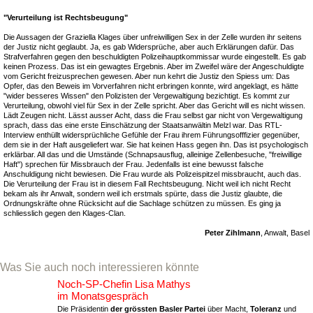
"Verurteilung ist Rechtsbeugung"
Die Aussagen der Graziella Klages über unfreiwilligen Sex in der Zelle wurden ihr seitens
der Justiz nicht geglaubt. Ja, es gab Widersprüche, aber auch Erklärungen dafür. Das
Strafverfahren gegen den beschuldigten Polizeihauptkommissar wurde eingestellt. Es gab
keinen Prozess. Das ist ein gewagtes Ergebnis. Aber im Zweifel wäre der Angeschuldigte
vom Gericht freizusprechen gewesen. Aber nun kehrt die Justiz den Spiess um: Das
Opfer, das den Beweis im Vorverfahren nicht erbringen konnte, wird angeklagt, es hätte
"wider besseres Wissen" den Polizisten der Vergewaltigung bezichtigt. Es kommt zur
Verurteilung, obwohl viel für Sex in der Zelle spricht. Aber das Gericht will es nicht wissen.
Lädt Zeugen nicht. Lässt ausser Acht, dass die Frau selbst gar nicht von Vergewaltigung
sprach, dass das eine erste Einschätzung der Staatsanwältin Melzl war. Das RTL-
Interview enthüllt widersprüchliche Gefühle der Frau ihrem Führungsofffizier gegenüber,
dem sie in der Haft ausgeliefert war. Sie hat keinen Hass gegen ihn. Das ist psychologisch
erklärbar. All das und die Umstände (Schnapsausflug, alleinige Zellenbesuche, "freiwillige
Haft") sprechen für Missbrauch der Frau. Jedenfalls ist eine bewusst falsche
Anschuldigung nicht bewiesen. Die Frau wurde als Polizeispitzel missbraucht, auch das.
Die Verurteilung der Frau ist in diesem Fall Rechtsbeugung. Nicht weil ich nicht Recht
bekam als ihr Anwalt, sondern weil ich erstmals spürte, dass die Justiz glaubte, die
Ordnungskräfte ohne Rücksicht auf die Sachlage schützen zu müssen. Es ging ja
schliesslich gegen den Klages-Clan.
Peter Zihlmann
, Anwalt, Basel
Was Sie auch noch interessieren könnte
Noch-SP-Chefin Lisa Mathys
im Monatsgespräch
Die Präsidentin
der grössten Basler Partei
über Macht,
Toleranz
und