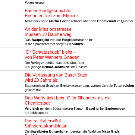
Polarisierung.
Basler Stadtgeschichte:
Brisanter Text zum Klybeck
Altlastenexperte
Martin Forter
schreibt über den
Chemiemüll
im Quartier.
An der Missionsstrasse
müssen 19 Bäume weg
Das
Bauprojekt
von der Burgfelderstrasse bis
in die Spalenvorstadt sorgt für
Konflikte.
"Dr Schwarzbueb" bleibt –
von Peter Wanners Gnaden
Der
Verleger
schützt das defizitäre, über
100-jährige
Heimat-Jahrbuch
: ein Unikum.
Die Verfassung von Basel-Stadt
wird 20 Jahre alt
Staatsrechtler
Stephan Breitenmoser
sagt, warum sich die
Totalrevision
gelohnt hat.
Das Wallis tickt beim Giftmüll anders als die
Chemiestadt
Vergleich
mit dem Südschweizer Kanton:
Basel
ist bei
Sanierungen
zurückhaltender.
Pascal Ryf erwägt
Ständeratskandidatur
Die
Baselbieter Bürgerlichen
bereiten die Wahl um
Maya Grafs