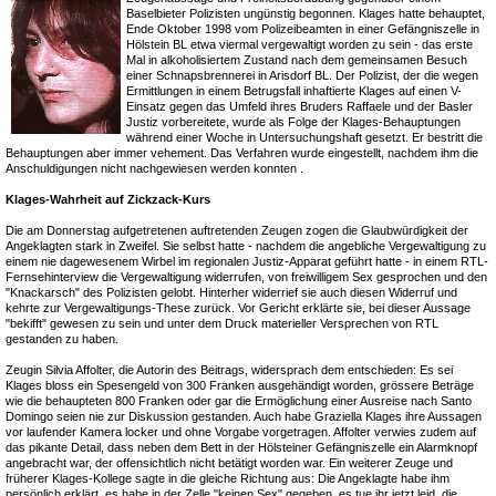
Baselbieter Polizisten ungünstig begonnen. Klages hatte behauptet,
Ende Oktober 1998 vom Polizeibeamten in einer Gefängniszelle in
Hölstein BL etwa viermal vergewaltigt worden zu sein - das erste
Mal in alkoholisiertem Zustand nach dem gemeinsamen Besuch
einer Schnapsbrennerei in Arisdorf BL. Der Polizist, der die wegen
Ermittlungen in einem Betrugsfall inhaftierte Klages auf einen V-
Einsatz gegen das Umfeld ihres Bruders Raffaele und der Basler
Justiz vorbereitete, wurde als Folge der Klages-Behauptungen
während einer Woche in Untersuchungshaft gesetzt. Er bestritt die
Behauptungen aber immer vehement. Das Verfahren wurde eingestellt, nachdem ihm die
Anschuldigungen nicht nachgewiesen werden konnten .
Klages-Wahrheit auf Zickzack-Kurs
Die am Donnerstag aufgetretenen auftretenden Zeugen zogen die Glaubwürdigkeit der
Angeklagten stark in Zweifel. Sie selbst hatte - nachdem die angebliche Vergewaltigung zu
einem nie dagewesenem Wirbel im regionalen Justiz-Apparat geführt hatte - in einem RTL-
Fernsehinterview die Vergewaltigung widerrufen, von freiwilligem Sex gesprochen und den
"Knackarsch" des Polizisten gelobt. Hinterher widerrief sie auch diesen Widerruf und
kehrte zur Vergewaltigungs-These zurück. Vor Gericht erklärte sie, bei dieser Aussage
"bekifft" gewesen zu sein und unter dem Druck materieller Versprechen von RTL
gestanden zu haben.
Zeugin Silvia Affolter, die Autorin des Beitrags, widersprach dem entschieden: Es sei
Klages bloss ein Spesengeld von 300 Franken ausgehändigt worden, grössere Beträge
wie die behaupteten 800 Franken oder gar die Ermöglichung einer Ausreise nach Santo
Domingo seien nie zur Diskussion gestanden. Auch habe Graziella Klages ihre Aussagen
vor laufender Kamera locker und ohne Vorgabe vorgetragen. Affolter verwies zudem auf
das pikante Detail, dass neben dem Bett in der Hölsteiner Gefängniszelle ein Alarmknopf
angebracht war, der offensichtlich nicht betätigt worden war. Ein weiterer Zeuge und
früherer Klages-Kollege sagte in die gleiche Richtung aus: Die Angeklagte habe ihm
persönlich erklärt, es habe in der Zelle "keinen Sex" gegeben, es tue ihr jetzt leid, die