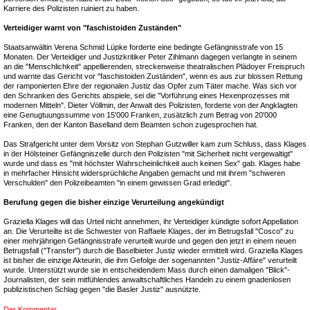
Karriere des Polizisten ruiniert zu haben.
Verteidiger warnt von "faschistoiden Zuständen"
Staatsanwältin Verena Schmid Lüpke forderte eine bedingte Gefängnisstrafe von 15
Monaten. Der Verteidiger und Justizkritiker Peter Zihlmann dagegen verlangte in seinem
an die "Menschlichkeit" appellierenden, streckenweise theatralischen Plädoyer Freispruch
und warnte das Gericht vor "faschistoiden Zuständen", wenn es aus zur blossen Rettung
der ramponierten Ehre der regionalen Justiz das Opfer zum Täter mache. Was sich vor
den Schranken des Gerichts abspiele, sei die "Vorführung eines Hexenprozesses mit
modernen Mitteln". Dieter Völlmin, der Anwalt des Polizisten, forderte von der Angklagten
eine Genugtuungssumme von 15'000 Franken, zusätzlich zum Betrag von 20'000
Franken, den der Kanton Baselland dem Beamten schon zugesprochen hat.
Das Strafgericht unter dem Vorsitz von Stephan Gutzwiller kam zum Schluss, dass Klages
in der Hölsteiner Gefängniszelle durch den Polizisten "mit Sicherheit nicht vergewaltigt"
wurde und dass es "mit höchster Wahrscheinlichkeit auch keinen Sex" gab. Klages habe
in mehrfacher Hinsicht widersprüchliche Angaben gemacht und mit ihrem "schweren
Verschulden" den Polizeibeamten "in einem gewissen Grad erledigt".
Berufung gegen die bisher einzige Verurteilung angekündigt
Graziella Klages will das Urteil nicht annehmen, ihr Verteidiger kündigte sofort Appellation
an. Die Verurteilte ist die Schwester von Raffaele Klages, der im Betrugsfall "Cosco" zu
einer mehrjährigen Gefängnisstrafe verurteilt wurde und gegen den jetzt in einem neuen
Betrugsfall ("Transfer") durch die Baselbieter Justiz wieder ermittelt wird. Graziella Klages
ist bisher die einzige Akteurin, die ihm Gefolge der sogenannten "Justiz-Affäre" verurteilt
wurde. Unterstützt wurde sie in entscheidendem Mass durch einen damaligen "Blick"-
Journalisten, der sein mitfühlendes anwaltschaftliches Handeln zu einem gnadenlosen
publizistischen Schlag gegen "die Basler Justiz" ausnützte.
Der Kommentar