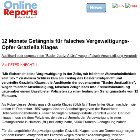
12 Monate Gefängnis für falsches Vergewaltigungs-
Opfer Graziella Klages
Auslöserin der sogenannten "Basler Justiz-Affäre" wegen Falsch-Anschuldigung verurteilt
Von
PETER KNECHTLI
"Mit Sicherheit keine Vergewaltigung in der Zelle, mit höchster Wahrscheinlichkeit
kein Sex." Zu diesem Schluss kam am Freitag das Basler Strafgericht und
verurteilte Graziella Klages, die Auslöserin der sogenannten "Basler Justizaffäre",
wegen falscher Anschuldigung, falschen Zeugnisses und Freiheitsberaubung
gegenüber einem Baselbieter Polizisten zu einer bedingten Gefängnisstrafe von 12
Monaten.
Als Folge dieses Urteils muss Graziella Klages (Bild) fünf Tage hinter Gitter, nachdem sie
schon im Dezember 1997 wegen falscher Anschuldigung von der Baselbieter
Ueberweisungsbehörde zu einer bedingten Gefängnisstrafe verurteilt wurde. Darüber
hinaus muss sie dem Polizisten, den sie zu Unrecht der Vergewaltigung in einer
Gefängniszelle in Hölstein (BL) bezichtigt hatte, 5'000 Franken Genugtuung zahlen.
Für das angebliche Vergewaltigungsopfer Graziella Klages hatte am Donnerstagmorgen
vor dem Basler Strafgericht der Prozess wegen falscher Anschuldigung, falscher
Zeugenaussage und Freiheitsberaubung gegenüber
einem