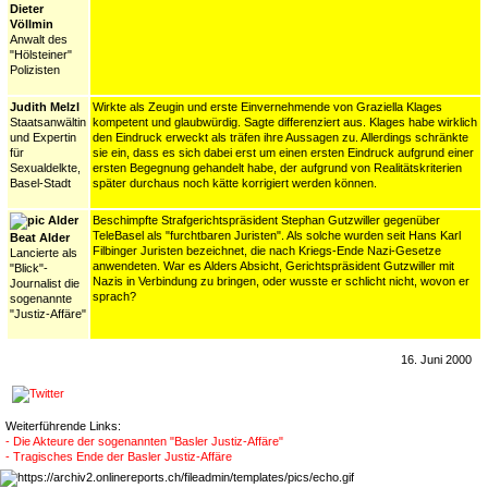
Dieter
Völlmin
Anwalt des
"Hölsteiner"
Polizisten
Judith Melzl
Wirkte als Zeugin und erste Einvernehmende von Graziella Klages
Staatsanwältin
kompetent und glaubwürdig. Sagte differenziert aus. Klages habe wirklich
und Expertin
den Eindruck erweckt als träfen ihre Aussagen zu. Allerdings schränkte
für
sie ein, dass es sich dabei erst um einen ersten Eindruck aufgrund einer
Sexualdelkte,
ersten Begegnung gehandelt habe, der aufgrund von Realitätskriterien
Basel-Stadt
später durchaus noch kätte korrigiert werden können.
Beschimpfte Strafgerichtspräsident Stephan Gutzwiller gegenüber
TeleBasel als "furchtbaren Juristen". Als solche wurden seit Hans Karl
Beat Alder
Filbinger Juristen bezeichnet, die nach Kriegs-Ende Nazi-Gesetze
Lancierte als
anwendeten. War es Alders Absicht, Gerichtspräsident Gutzwiller mit
"Blick"-
Nazis in Verbindung zu bringen, oder wusste er schlicht nicht, wovon er
Journalist die
sprach?
sogenannte
"Justiz-Affäre"
16. Juni 2000
Weiterführende Links:
- Die Akteure der sogenannten "Basler Justiz-Affäre"
- Tragisches Ende der Basler Justiz-Affäre