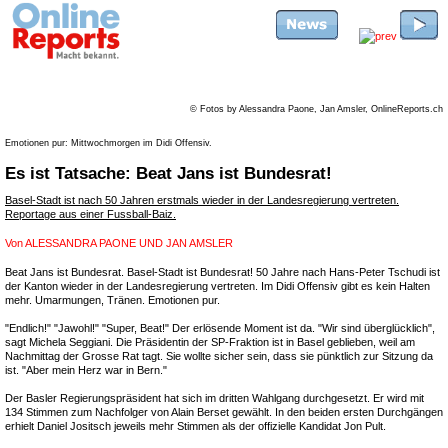
© Fotos by Alessandra Paone, Jan Amsler, OnlineReports.ch
Emotionen pur: Mittwochmorgen im Didi Offensiv.
Es ist Tatsache: Beat Jans ist Bundesrat!
Basel-Stadt ist nach 50 Jahren erstmals wieder in der Landesregierung vertreten.
Reportage aus einer Fussball-Baiz.
Von
ALESSANDRA PAONE UND JAN AMSLER
Beat Jans ist Bundesrat. Basel-Stadt ist Bundesrat! 50 Jahre nach Hans-Peter Tschudi ist
der Kanton wieder in der Landesregierung vertreten. Im Didi Offensiv gibt es kein Halten
mehr. Umarmungen, Tränen. Emotionen pur.
"Endlich!" "Jawohl!" "Super, Beat!" Der erlösende Moment ist da. "Wir sind überglücklich",
sagt Michela Seggiani. Die Präsidentin der SP-Fraktion ist in Basel geblieben, weil am
Nachmittag der Grosse Rat tagt. Sie wollte sicher sein, dass sie pünktlich zur Sitzung da
ist. "Aber mein Herz war in Bern."
Der Basler Regierungspräsident hat sich im dritten Wahlgang durchgesetzt. Er wird mit
134 Stimmen zum Nachfolger von Alain Berset gewählt. In den beiden ersten Durchgängen
erhielt Daniel Jositsch jeweils mehr Stimmen als der offizielle Kandidat Jon Pult.