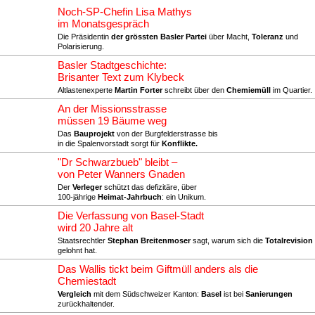
Noch-SP-Chefin Lisa Mathys
im Monatsgespräch
Die Präsidentin
der grössten Basler Partei
über Macht,
Toleranz
und
Polarisierung.
Basler Stadtgeschichte:
Brisanter Text zum Klybeck
Altlastenexperte
Martin Forter
schreibt über den
Chemiemüll
im Quartier.
An der Missionsstrasse
müssen 19 Bäume weg
Das
Bauprojekt
von der Burgfelderstrasse bis
in die Spalenvorstadt sorgt für
Konflikte.
"Dr Schwarzbueb" bleibt –
von Peter Wanners Gnaden
Der
Verleger
schützt das defizitäre, über
100-jährige
Heimat-Jahrbuch
: ein Unikum.
Die Verfassung von Basel-Stadt
wird 20 Jahre alt
Staatsrechtler
Stephan Breitenmoser
sagt, warum sich die
Totalrevision
gelohnt hat.
Das Wallis tickt beim Giftmüll anders als die
Chemiestadt
Vergleich
mit dem Südschweizer Kanton:
Basel
ist bei
Sanierungen
zurückhaltender.