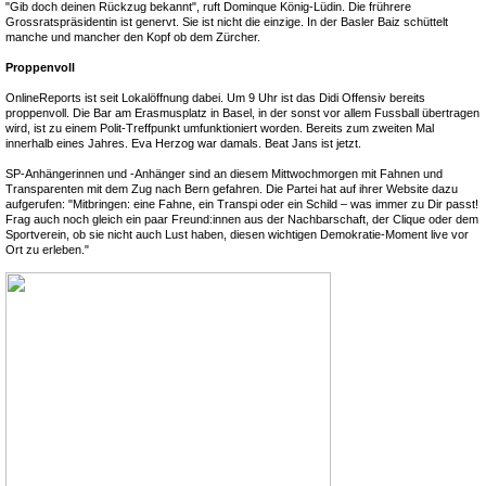
"Gib doch deinen Rückzug bekannt", ruft Dominque König-Lüdin. Die frührere
Grossratspräsidentin ist genervt. Sie ist nicht die einzige. In der Basler Baiz schüttelt
manche und mancher den Kopf ob dem Zürcher.
Proppenvoll
OnlineReports ist seit Lokalöffnung dabei. Um 9 Uhr ist das Didi Offensiv bereits
proppenvoll. Die Bar am Erasmusplatz in Basel, in der sonst vor allem Fussball übertragen
wird, ist zu einem Polit-Treffpunkt umfunktioniert worden. Bereits zum zweiten Mal
innerhalb eines Jahres. Eva Herzog war damals. Beat Jans ist jetzt.
SP-Anhängerinnen und -Anhänger sind an diesem Mittwochmorgen mit Fahnen und
Transparenten mit dem Zug nach Bern gefahren. Die Partei hat auf ihrer Website dazu
aufgerufen: "Mitbringen: eine Fahne, ein Transpi oder ein Schild – was immer zu Dir passt!
Frag auch noch gleich ein paar Freund:innen aus der Nachbarschaft, der Clique oder dem
Sportverein, ob sie nicht auch Lust haben, diesen wichtigen Demokratie-Moment live vor
Ort zu erleben."