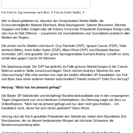
Fan-Club im Zug unterwegs nach Bern. © Foto by Endrit Sadiku, X
Wer in Basel geblieben ist, darunter der Vizepräsident Stefan Wittlin, die
Grossratsmitglieder Melanie Eberhard, Beda Baumgartner, Salome Bessenich, Michela
Seggiani und Edibe Gölgeli oder die frühere Grossrats-Präsidentin Dominique König-Lüdin,
sitzt nun im Didi Offensiv – zusammen mit Journalistinnen und Journalisten praktisch aller
Medien der Region.
Die ersten sechs Wahlen sind durch: Guy Parmelin (SVP), Ignazio Cassis (FDP), Viola
Amherd (Mitte), Karin Keller-Sutter (FDP), Albert Rösti (SVP) und Elisabeth Baume-
Schneider (SP) sind gewählt. Der grüne Sprengkandidat Gerhard Andrey schafft es nicht,
erhält aber gegen Cassis 59 Stimmen.
Die Spannung steigt. Die SVP hat gedroht, im Falle grosser Abweichungen in der Cassis-
Wahl an anderer Stelle zurückzuschlagen. Doch reichen Andreys Stimmen für eine
Überraschung? Wie viele werden nun statt der beiden offiziellen SP-Kandidaten Jon Pult
und Beat Jans einen anderen Namen aufschreiben? Daniel Jositsch? Oder Eva Herzog?
Herzog: "Mich hat nie jemand gefragt"
Die Basler SP-Ständerätin und letztjährige Bundesratskandidatin war in den vergangenen
Tagen Gegenstand von verschiedenen Geheimplänen. Am Dienstag sagte sie dazu zu
OnlineReports: "Mich hat nie jemand gefragt und nur über mich geschrieben… Ich
kandidiere nicht, daran hat sich nichts geändert!" Klare Worte.
Herzog sitzt als frisch gewählte Präsidentin des Ständerats neben dem Baselbieter Eric
Nussbaumer, der an diesem bedeutenden Morgen als höchster Schweizer die
Bundesversammlung leitet.