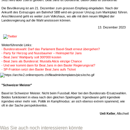
Jetzt wird aber zuerst gefeiert. Beat Jans ist Bundesrat. Basel-Stadt ist Bundesrat!
Die Bevölkerung ist am 21. Dezember zum grossen Empfang eingeladen. Nach der
Ankunft des Extrazuges am Bahnhof SBB wird ein grosser Umzug zum Marktplatz führen.
Anschliessend geht es weiter zum Volkshaus, wo alle mit dem neuen Mitglied der
Landesregierung auf die Wahl anstossen können.
13. Dezember 2023
Weiterführende Links:
- Bundesratswahl: Darf das Parlament Basel-Stadt erneut übergehen?
- Party für Herzog und Nussbaumer – Heimspiel für Jans
- Beat Jans' Wahlparty soll 300'000 kosten
- Beat Jans als Bundesrat: Mustafa Aticis einzige Chance
- Und wer kommt dann für Beat Jans in den Basler Regierungsrat?
- SP-Fraktion setzt den Basler Beat Jans aufs Ticket
"Schweizer Meister"
Basel ist Schweizer Meister. Nicht beim Fussball. Aber bei den Bundesrats-Ersatzwahlen.
Beides funktioniert in etwa nach den gleichen Spielregeln: Irgendwann geht irgendwie
irgendwo einer mehr rein. Politik im Kampfmodus: an sich ebenso extrem spannend, wie
oft in der Sache perspektivenlos.
Ueli Keller
, Allschwil
Was Sie auch noch interessieren könnte