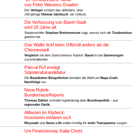
von Peter Wanners Gnaden
Der
Verleger
schützt das defizitäre, über
100-jährige
Heimat-Jahrbuch
: ein Unikum.
Die Verfassung von Basel-Stadt
wird 20 Jahre alt
Staatsrechtler
Stephan Breitenmoser
sagt, warum sich die
Totalrevision
gelohnt hat.
Das Wallis tickt beim Giftmüll anders als die
Chemiestadt
Vergleich
mit dem Südschweizer Kanton:
Basel
ist bei
Sanierungen
zurückhaltender.
Pascal Ryf erwägt
Ständeratskandidatur
Die
Baselbieter Bürgerlichen
bereiten die Wahl um
Maya Grafs
Nachfolge
vor.
Neue Rubrik:
BundeshausReports
Thomas Dähler
schreibt regelmässig über
Bundespolitik
– aus
regionaler Optik.
Altlasten im Klybeck:
Investoren erklären sich
Rhystadt
und
Swiss Life
wollen künftig für
mehr Transparenz
sorgen.
Uni-Finanzierung: Katja Christ