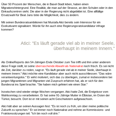
Über 50 Prozent der Menschen, die in Basel-Stadt leben, haben einen
Migrationshintergrund. Eine Realität, die man auf der Strasse, an den Schulen oder in den
Einkaufszentren sieht. Die aber in der Regierung nicht abgebildet ist. Eine allfällige
Ersatzwahl für Beat Jans böte die Möglichkeit, dies zu ändern.
Mit seinen Bundesratsambitionen hat Mustafa Atici bereits sein Interesse für ein
Exekutivamt signalisiert. Würde für ihn auch eine Regierungsratskandidatur infrage
kommen?
Atici: "Es läuft gerade viel ab in meiner Seele,
überhaupt in meinem Innern."
Als OnlineReports den 54-Jährigen Ende Oktober zum Tee trifft und ihm unter anderem
diese Frage stellt, ist seine
überraschende Abwahl als Nationalrat
noch frisch. Es sei nicht
die Zeit, darüber zu reden, sagt er. "Es läuft gerade viel ab in meiner Seele, überhaupt in
meinem Innern." Atici möchte eine Kandidatur aber auch nicht ausschliessen: "Das wäre
verantwortungslos." Er wirkt motiviert, sich das zu überlegen, zumal er insbesondere bei
jungen Migrantinnen und Migranten viel Zuspruch erfahren hat, als er sich für den
Bundesrat ins Spiel brachte. "Sie haben mich gefeiert wie einen Star."
Inzwischen sind wieder einige Wochen vergangen. Atici hatte Zeit, die Ereignisse vom
Wahlsonntag zu verarbeiteten. Er hat seine 91-Jährige Mutter in Elbistan, im Osten der
Türkei, besucht. Dort ist er mit seinen acht Geschwistern aufgewachsen.
Atici hält aber an seinen Aussagen fest: "Es ist noch zu früh, um über meine politische
Zukunft zu sprechen." Er sei immer noch Nationalrat und nehme an Kommissions- und
Fraktionssitzungen teil. "Ich bin noch voll drin."