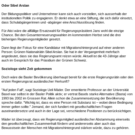
Oder Sibel Arslan
Der Bildungspolitiker und Unternehmer kann sich auch vorstellen, sich ausserhalb der
institutionellen Politik zu engagieren. Er denkt etwa an eine Stiftung, die sich dafür einsetzt,
dass Schulabgängerinnen und -abgänger eine Anschlusslösung finden.
Für Atici wäre die allfällige Ersatzwahl für Regierungspräsident Jans wohl die einzige
Chance. Bei den Gesamterneuerungswahlen im kommendem Herbst sind die drei
bisherigen Regierungsmitglieder gesetzt.
Dann liegt der Fokus für eine Kandidatur mit Migrationshintergrund auf einer anderen
Person: Grünen-Nationalrätin Sibel Arslan. Sie hat in der Vergangenheit mehrfach
angedeutet, dass sie das Regierungsamt reizen würde. Aktuell ist die 43-Jährige aber
auch im Gespräch für das Präsidium der Grünen Schweiz.
Soziologe sieht Zeit gekommen
Doch wäre die Basler Bevölkerung überhaupt bereit für die erste Regierungsrätin oder den
ersten Regierungsrat ausländischer Herkunft?
"Auf jeden Fall", sagt Soziologe Ueli Mäder. Der emeritierte Professor an der Universität
Basel war selbst in der Basler Politik aktiv; er vertrat Basels starke Alternative (Basta) von
1993 bis 2002 im Grossen Rat. Allein schon die Zusammensetzung der Bevölkerung
spreche dafür. "Wichtig ist, dass es eine Person mit Substanz ist – wobei diese Bedingung
immer gelten sollte." Jemand, der sich fundiert mit gesellschaftlichen Fragen
auseinandersetze und auch in der Lage sei, verschiedene Positionen zu berücksichtigen.
Mäder ist überzeugt, dass ein Regierungsmitglied ausländischer Abstammung einerseits
den gesellschaftlichen Zusammenhalt fördern und andererseits aber auch das
Bewusstsein der Menschen mit Migrationshintergrund stärken würde, dazu zu gehören.