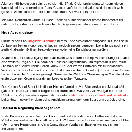
Allemann dürfte gesetzt sein, da es sich die SP als Gleichstellungspartei kaum leisten
kann, sie nicht zu nominieren. Jans' Chancen auf eine Nomination sind demnach wohl
grösser, wenn sich die Fraktion für eine Dreier-Auswahl entscheidet.
Mit Jans' Nomination würde für Basel-Stadt nicht nur der langersehnte Bundesratssitz
näher rücken. Auch die Ersatzwahl für die Regierung wird dann erneut zum Thema.
Neue Ausgangslage
OnlineReports hat
mögliche Szenarien
bereits Ende September analysiert, als Jans seine
Ambitionen bekannt gab. Seither hat sich jedoch einiges geändert. Die anfangs noch sehr
zurückhaltenden Grünen beispielsweise wollen eine Kandidatur nun prüfen.
Spätestens seit den vergangenen nationalen Gesamterneuerungswahlen drängt sich aber
eine weitere Frage auf: Die nach der Rolle von Migrantinnen und Migranten in der Politik.
Die Wahl der Solothurnerin Farah Rumy (SP), der ersten Politikerin mit sri-lankischen
Wurzeln im Nationalrat, und des türkischstämmigen Hasan Candan (SP) aus dem Kanton
Luzern haben für Aufsehen gesorgt. Genauso die Wahl von Ylfete Fanaj im Mai: Sie ist die
erste Luzerner Regierungsrätin mit kosovarischen Wurzeln.
Der Kanton Basel-Stadt ist in dieser Hinsicht Vorreiter. Vor Sibel Arslan und Mustafa Atici
gab es im Nationalrat keine Mitglieder mit kurdischen Wurzeln. Atici war gar der erste
Politiker mit Migrationshintergrund, der öffentlich
Interesse an einer Bundesratskandidatur
bekundete – obwohl er dann seine Ambitionen zugunsten von Beat Jans zurück stellte.
Realität in Regierung nicht abgebildet
In die Kantonsregierung hat es in Basel-Stadt jedoch bisher keine Politikerin und kein
Politiker ausländischer Herkunft geschafft. Wobei es bis anhin auch niemand versucht hat.
(Der frühere Regierungsrat Carlo Conti, dessen Vorfahren Italiener waren, sei hier
ausgenommen.)