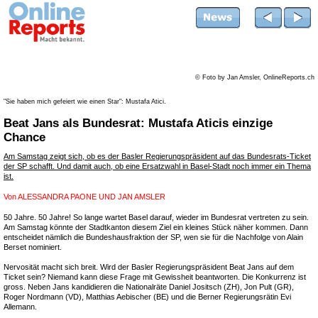
© Foto by Jan Amsler, OnlineReports.ch
"Sie haben mich gefeiert wie einen Star": Mustafa Atici.
Beat Jans als Bundesrat: Mustafa Aticis einzige
Chance
Am Samstag zeigt sich, ob es der Basler Regierungspräsident auf das Bundesrats-Ticket
der SP schafft. Und damit auch, ob eine Ersatzwahl in Basel-Stadt noch immer ein Thema
ist.
Von
ALESSANDRA PAONE UND JAN AMSLER
50 Jahre. 50 Jahre! So lange wartet Basel darauf, wieder im Bundesrat vertreten zu sein.
Am Samstag könnte der Stadtkanton diesem Ziel ein kleines Stück näher kommen. Dann
entscheidet nämlich die Bundeshausfraktion der SP, wen sie für die Nachfolge von Alain
Berset nominiert.
Nervosität macht sich breit. Wird der Basler Regierungspräsident Beat Jans auf dem
Ticket sein? Niemand kann diese Frage mit Gewissheit beantworten. Die Konkurrenz ist
gross. Neben Jans kandidieren die Nationalräte Daniel Jositsch (ZH), Jon Pult (GR),
Roger Nordmann (VD), Matthias Aebischer (BE) und die Berner Regierungsrätin Evi
Allemann.