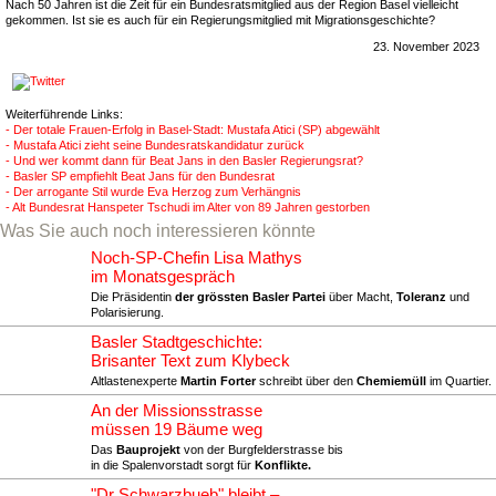
Nach 50 Jahren ist die Zeit für ein Bundesratsmitglied aus der Region Basel vielleicht
gekommen. Ist sie es auch für ein Regierungsmitglied mit Migrationsgeschichte?
23. November 2023
Weiterführende Links:
- Der totale Frauen-Erfolg in Basel-Stadt: Mustafa Atici (SP) abgewählt
- Mustafa Atici zieht seine Bundesratskandidatur zurück
- Und wer kommt dann für Beat Jans in den Basler Regierungsrat?
- Basler SP empfiehlt Beat Jans für den Bundesrat
- Der arrogante Stil wurde Eva Herzog zum Verhängnis
- Alt Bundesrat Hanspeter Tschudi im Alter von 89 Jahren gestorben
Was Sie auch noch interessieren könnte
Noch-SP-Chefin Lisa Mathys
im Monatsgespräch
Die Präsidentin
der grössten Basler Partei
über Macht,
Toleranz
und
Polarisierung.
Basler Stadtgeschichte:
Brisanter Text zum Klybeck
Altlastenexperte
Martin Forter
schreibt über den
Chemiemüll
im Quartier.
An der Missionsstrasse
müssen 19 Bäume weg
Das
Bauprojekt
von der Burgfelderstrasse bis
in die Spalenvorstadt sorgt für
Konflikte.
"Dr Schwarzbueb" bleibt –