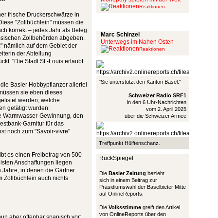
Reaktionen
er frische Druckerschwärze in
Schinzel Pommes
Diese "Zollbüchlein" müssen die
h korrekt – jedes Jahr als Beleg
Marc Schinzel
sässischen Zollbehörden abgeben.
Unterwegs im Nahen Osten
z" nämlich auf dem Gebiet der
Reaktionen
iterin der Abteilung
ckt: "Die Stadt St.-Louis erlaubt
"Sie unterstützt den Kanton Basel."
ie Basler Hobbypflanzer allerlei
 müssen sie eben dieses
Schweizer Radio SRF1
elistet werden, welche
in den 6 Uhr-Nachrichten
en getätigt wurden:
vom 2. April 2025
ekte Warmwasser-Gewinnung, den
über die Schweizer Armee
stbank-Garnitur für das
st noch zum "Savoir-vivre"
Treffpunkt Hülftenschanz.
bt es einen Freibetrag von 500
RückSpiegel
eisten Anschaffungen liegen
 Jahre, in denen die Gärtner
Die
Basler Zeitung
bezieht
m Zollbüchlein auch nichts
sich in einem Beitrag zur
Präsidiumswahl der Baselbieter Mitte
auf OnlineReports.
Die
Volksstimme
greift den Artikel
von OnlineReports über den
un aber offenbar spanisch vor: