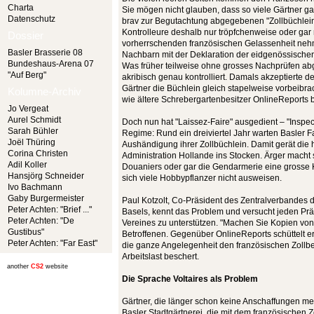
Charta
Sie mögen nicht glauben, dass so viele Gärtner ga
Datenschutz
brav zur Begutachtung abgegebenen "Zollbüchlein"
Kontrolleure deshalb nur tröpfchenweise oder gar 
Dossier
vorherrschenden französischen Gelassenheit neh
Basler Brasserie 08
Nachbarn mit der Deklaration der eidgenössischen
Bundeshaus-Arena 07
Was früher teilweise ohne grosses Nachprüfen ab
"Auf Berg"
akribisch genau kontrolliert. Damals akzeptierte d
Gärtner die Büchlein gleich stapelweise vorbeibrac
Kolumne-Archiv
wie ältere Schrebergartenbesitzer OnlineReports b
Jo Vergeat
Aurel Schmidt
Doch nun hat "Laissez-Faire" ausgedient – "Inspec
Sarah Bühler
Regime: Rund ein dreiviertel Jahr warten Basler F
Joël Thüring
Aushändigung ihrer Zollbüchlein. Damit gerät di
Corina Christen
Administration Hollande ins Stocken. Ärger macht si
Adil Koller
Douaniers oder gar die Gendarmerie eine grosse 
Hansjörg Schneider
sich viele Hobbypflanzer nicht ausweisen.
Ivo Bachmann
Gaby Burgermeister
Paul Kotzolt, Co-Präsident des Zentralverbandes 
Peter Achten: "Brief ..."
Basels, kennt das Problem und versucht jeden Prä
Peter Achten: "De
Vereines zu unterstützen. "Machen Sie Kopien von i
Gustibus"
Betroffenen. Gegenüber OnlineReports schüttelt er
Peter Achten: "Far East"
die ganze Angelegenheit den französischen Zollbe
Arbeitslast beschert.
another
CS2
website
Die Sprache Voltaires als Problem
Gärtner, die länger schon keine Anschaffungen me
Basler Stadtgärtnerei, die mit dem französischen Zol