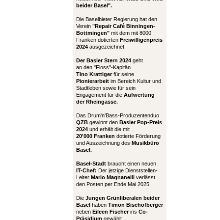
beider Basel".
Die Baselbieter Regierung hat den
Verein
"Repair Café Binningen-
Bottmingen"
mit dem mit 8000
Franken dotierten
Freiwilligenpreis
2024
ausgezeichnet.
Der Basler Stern 2024
geht
an den "Floss"-Kapitän
Tino Krattiger
für seine
Pionierarbeit
im Bereich Kultur und
Stadtleben sowie für sein
Engagement für die
Aufwertung
der Rheingasse.
Das Drum'n'Bass-Produzentenduo
QZB
gewinnt den
Basler Pop-Preis
2024
und erhält die mit
20'000 Franken
dotierte Förderung
und Auszeichnung des
Musikbüro
Basel.
Basel-Stadt
braucht einen neuen
IT-Chef:
Der jetzige Dienststellen-
Leiter
Mario Magnanelli
verlässt
den Posten per Ende Mai 2025.
Die
Jungen Grünliberalen beider
Basel
haben
Timon Bischofberger
neben
Eileen Fischer
ins
Co-
Präsidium
gewählt.