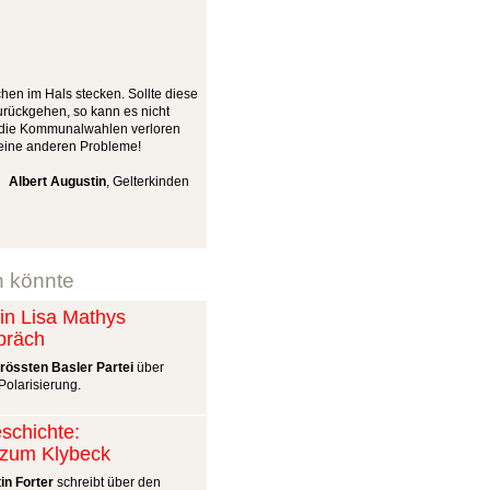
chen im Hals stecken. Sollte diese
zurückgehen, so kann es nicht
g die Kommunalwahlen verloren
keine anderen Probleme!
Albert Augustin
, Gelterkinden
n könnte
n Lisa Mathys
präch
grössten Basler Partei
über
olarisierung.
schichte:
t zum Klybeck
in Forter
schreibt über den