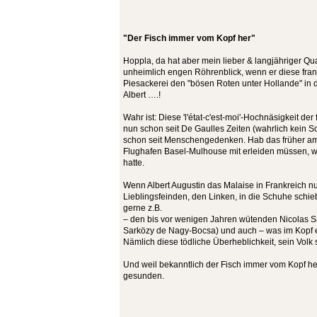
"Der Fisch immer vom Kopf her"
Hoppla, da hat aber mein lieber & langjähriger Qu
unheimlich engen Röhrenblick, wenn er diese fra
Piesackerei den "bösen Roten unter Hollande" in 
Albert ….!
Wahr ist: Diese 'l'état-c'est-moi'-Hochnäsigkeit de
nun schon seit De Gaulles Zeiten (wahrlich kein Sozi
schon seit Menschengedenken. Hab das früher am
Flughafen Basel-Mulhouse mit erleiden müssen, wo
hatte.
Wenn Albert Augustin das Malaise in Frankreich n
Lieblingsfeinden, den Linken, in die Schuhe schiebe
gerne z.B.
– den bis vor wenigen Jahren wütenden Nicolas S
Sarközy de Nagy-Bocsa) und auch – was im Kopf ei
Nämlich diese tödliche Überheblichkeit, sein Volk
Und weil bekanntlich der Fisch immer vom Kopf her 
gesunden.