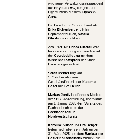
wird neuer Verwaltungsratspräsident
der
Rhystadt AG
, der grössten
Eigentümerin auf dem
Klybeck-
Areal.
Die Baselbieter Grünen-Landrätin
Erika Eichenberger
tritt im
September zurück,
Natalie
Oberholzer
rückt nach.
Ass. Prof. Dr.
Prisca Liberali
wird
für ihre Forschung auf dem Gebiet
der
Gewebebildung
mit dem
Wissenschaftspreis
der Stadt
Basel ausgezeichnet.
Sarah Mehler
folgt am
1. Oktober als neue
Geschäftsführerin der
Kaserne
Basel
auf
Eva Heller.
Markus Jordi,
langjähriges Mitglied
der SBB-Konzernleitung, übernimmt
am 1. Januar 2025
den Vorsitz
des
Fachhochschulrats der
Fachhochschule
Nordwestschweiz
.
Karoline Sutter
und
Urs Berger
treten nach über zehn Jahren per
31. März 2025 aus dem
Bankrat
der
Basler Kantonalbank
zurück, die