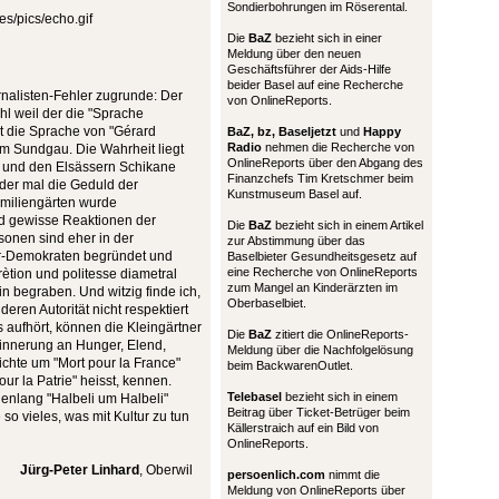
Sondierbohrungen im Röserental.
Die
BaZ
bezieht sich in einer
Meldung über den neuen
Geschäftsführer der Aids-Hilfe
beider Basel auf eine Recherche
ournalisten-Fehler zugrunde: Der
von OnlineReports.
ohl weil der die "Sprache
cht die Sprache von "Gérard
BaZ, bz,
Baseljetzt
und
Happy
Radio
nehmen die Recherche von
em Sundgau. Die Wahrheit liegt
OnlineReports über den Abgang des
n und den Elsässern Schikane
Finanzchefs Tim Kretschmer beim
eder mal die Geduld der
Kunstmuseum Basel auf.
amiliengärten wurde
nd gewisse Reaktionen der
Die
BaZ
bezieht sich in einem Artikel
onen sind eher in der
zur Abstimmung über das
er-Demokraten begründet und
Baselbieter Gesundheitsgesetz auf
eine Recherche von OnlineReports
rètion und politesse diametral
zum Mangel an Kinderärzten im
n begraben. Und witzig finde ich,
Oberbaselbiet.
ren Autorität nicht respektiert
 aufhört, können die Kleingärtner
Die
BaZ
zitiert die OnlineReports-
Erinnerung an Hunger, Elend,
Meldung über die Nachfolgelösung
ichte um "Mort pour la France"
beim BackwarenOutlet.
ur la Patrie" heisst, kennen.
Telebasel
bezieht sich in einem
denlang "Halbeli um Halbeli"
Beitrag über Ticket-Betrüger beim
 so vieles, was mit Kultur zu tun
Källerstraich auf ein Bild von
OnlineReports.
Jürg-Peter Linhard
, Oberwil
persoenlich.com
nimmt die
Meldung von OnlineReports über