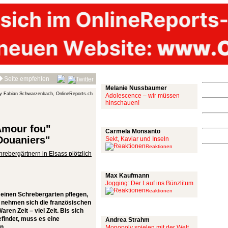
Mit links
Seite empfehlen
Melanie Nussbaumer
y Fabian Schwarzenbach, OnlineReports.ch
Adolescence – wir müssen
hinschauen!
Achtung: Satire!
"Amour fou"
Carmela Monsanto
Douaniers"
Sekt, Kaviar und Inseln
Reaktionen
rebergärtnern in Elsass plötzlich
Aus meiner Bubble
Max Kaufmann
Jogging: Der Lauf ins Bünzlitum
Reaktionen
 einen Schrebergarten pflegen,
s nehmen sich die französischen
Alles mit scharf
ren Zeit – viel Zeit. Bis sich
efindet, muss es eine
Andrea Strahm
n.
Monopoly spielen mit der Welt