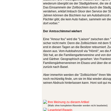
wiederum übergibt sie der Stadtgärtnerei, die sie 
Das Einsammeln der Zollbüchlein durch die Stadtgä
verstehen, erklärt Imbach Gloor den Service der Sta
Jahren können die Büchlein nur am Autobahnzoll
Pächter gibt, die kein Auto haben, sammeln wir die
dort vorbei."
Der Amtsschimmel wiehert
Eine "Amour fou" wird die "Liaison" zwischen den 
sicher nicht mehr. Denn die Zollbüchlein mit dem
erst in diesen Tagen an die Besitzer retourniert. Z
davon aus. Vom Autobahnzoll via "Hörnli", wo die A
Sitz hat, an die Familiengartenvereine und von do
und Gärtner. Geographisch gesehen: Von Frankrei
Familiengärtnervereinen im Elsass und über die 
zurück nach Basel.
Aber immerhin werden die "Zollbüchlein" ihren We
noch rechtzeitig finde, um sie im Mai wieder abzu
seinen Abdruck hinterlassen kann. Honi soit qui m
Ihre Meinung zu diesem Artikel
(Mails ohne kompletten Absender werden nicht bearbeitet)
Leserbrief-Regeln