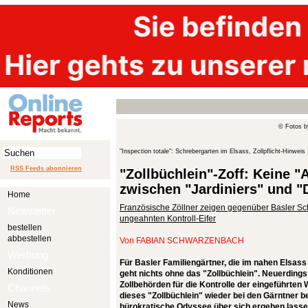
© Fotos b
"Inspection totale": Schrebergarten im Elsass, Zollpflicht-Hinweis
RSS Feeds abonnieren
"Zollbüchlein"-Zoff: Keine 
zwischen "Jardiniers" und "
Home
Französische Zöllner zeigen gegenüber Basler Sch
Newsletter
ungeahnten Kontroll-Eifer
bestellen
abbestellen
Von
FABIAN SCHWARZENBACH
Werbung
Für Basler Familiengärtner, die im nahen Elsass
Konditionen
geht nichts ohne das "Zollbüchlein". Neuerding
Zollbehörden für die Kontrolle der eingeführten Wa
Channels
dieses "Zollbüchlein" wieder bei den Gärntner b
News
bürokratische Odyssee über sich ergehen lasse