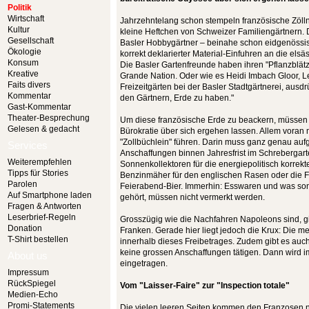
Politik
Wirtschaft
Jahrzehntelang schon stempeln französische Zölln
Kultur
kleine Heftchen von Schweizer Familiengärtnern. 
Gesellschaft
Basler Hobbygärtner – beinahe schon eidgenössisc
Ökologie
korrekt deklarierter Material-Einfuhren an die el
Konsum
Die Basler Gartenfreunde haben ihren "Pflanzblät
Kreative
Grande Nation. Oder wie es Heidi Imbach Gloor, Le
Faits divers
Freizeitgärten bei der Basler Stadtgärtnerei, ausdrü
Kommentar
den Gärtnern, Erde zu haben."
Gast-Kommentar
Theater-Besprechung
Um diese französische Erde zu beackern, müssen d
Gelesen & gedacht
Bürokratie über sich ergehen lassen. Allem voran
"Zollbüchlein" führen. Darin muss ganz genau aufg
Services
Anschaffungen binnen Jahresfrist im Schrebergart
Weiterempfehlen
Sonnenkollektoren für die energiepolitisch korr
Tipps für Stories
Benzinmäher für den englischen Rasen oder die Fe
Parolen
Feierabend-Bier. Immerhin: Esswaren und was son
Auf Smartphone laden
gehört, müssen nicht vermerkt werden.
Fragen & Antworten
Leserbrief-Regeln
Grosszügig wie die Nachfahren Napoleons sind, gi
Donation
Franken. Gerade hier liegt jedoch die Krux: Die m
T-Shirt bestellen
innerhalb dieses Freibetrages. Zudem gibt es auch
keine grossen Anschaffungen tätigen. Dann wird i
About us
eingetragen.
Impressum
RückSpiegel
Vom "Laisser-Faire" zur "Inspection totale"
Medien-Echo
Promi-Statements
Die vielen leeren Seiten kommen den Franzosen n