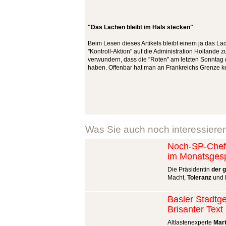
"Das Lachen bleibt im Hals stecken"
Beim Lesen dieses Artikels bleibt einem ja das La
"Kontroll-Aktion" auf die Administration Hollande 
verwundern, dass die "Roten" am letzten Sonnta
haben. Offenbar hat man an Frankreichs Grenze 
Was Sie auch noch interessiere
Noch-SP-Chefi
im Monatsges
Die Präsidentin
der 
Macht,
Toleranz
und P
Basler Stadtge
Brisanter Tex
Altlastenexperte
Mart