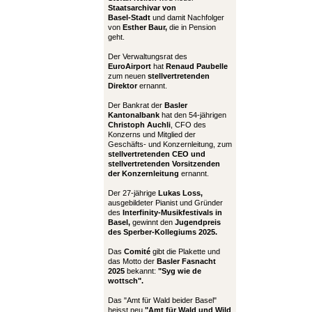
Staatsarchivar von
Basel-Stadt
und damit Nachfolger
von
Esther Baur,
die in Pension
geht.
Der Verwaltungsrat des
EuroAirport
hat
Renaud Paubelle
zum neuen
stellvertretenden
Direktor
ernannt.
Der Bankrat der
Basler
Kantonalbank
hat den 54-jährigen
Christoph Auchli
, CFO des
Konzerns und Mitglied der
Geschäfts- und Konzernleitung, zum
stellvertretenden CEO und
stellvertretenden Vorsitzenden
der Konzernleitung
ernannt.
Der 27-jährige
Lukas Loss,
ausgebildeter Pianist und Gründer
des
Interfinity-Musikfestivals in
Basel,
gewinnt den
Jugendpreis
des Sperber-Kollegiums 2025.
Das
Comité
gibt die Plakette und
das Motto der
Basler Fasnacht
2025
bekannt:
"Syg wie de
wottsch".
Das "Amt für Wald beider Basel"
heisst neu
"Amt für Wald und Wild