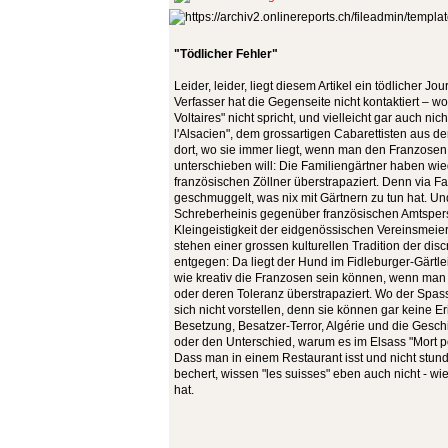
"Tödlicher Fehler"
Leider, leider, liegt diesem Artikel ein tödlicher J
Verfasser hat die Gegenseite nicht kontaktiert – w
Voltaires" nicht spricht, und vielleicht gar auch ni
l'Alsacien", dem grossartigen Cabarettisten aus d
dort, wo sie immer liegt, wenn man den Franzose
unterschieben will: Die Familiengärtner haben wi
französischen Zöllner überstrapaziert. Denn via F
geschmuggelt, was nix mit Gärtnern zu tun hat. U
Schreberheinis gegenüber französischen Amtspers
Kleingeistigkeit der eidgenössischen Vereinsmei
stehen einer grossen kulturellen Tradition der disc
entgegen: Da liegt der Hund im Fidleburger-Gärtlei
wie kreativ die Franzosen sein können, wenn man de
oder deren Toleranz überstrapaziert. Wo der Spass
sich nicht vorstellen, denn sie können gar keine 
Besetzung, Besatzer-Terror, Algérie und die Gesch
oder den Unterschied, warum es im Elsass "Mort po
Dass man in einem Restaurant isst und nicht stun
bechert, wissen "les suisses" eben auch nicht - wie
hat.