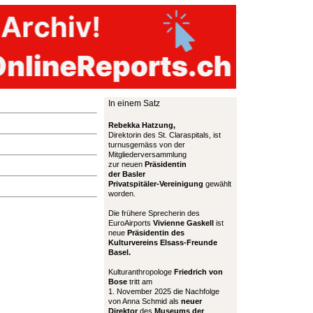
In einem Satz
Rebekka Hatzung,
Direktorin des St. Claraspitals, ist
turnusgemäss von der
Mitgliederversammlung
zur neuen
Präsidentin
der Basler
Privatspitäler-Vereinigung
gewählt
worden.
Die frühere Sprecherin des
EuroAirports
Vivienne Gaskell
ist
neue
Präsidentin des
Kulturvereins Elsass-Freunde
Basel.
Kulturanthropologe
Friedrich von
Bose
tritt am
1. November 2025 die Nachfolge
von Anna Schmid als
neuer
Direktor
des
Museums der