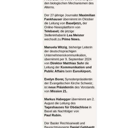
den biologischen Mechanismen des
Alterns.
Der 27-jährige Journalist
Maximilian
Fankhauser
übernimmt im Oktober
die Leitung von
Baseljetzt,
der
Online-Newsplattform von
Telebasel;
die jetzige
Stelleninhaberin
Lea Meister
wechselt zu
Prime News.
Manuela Witzig
, bisherige Leiterin
der deutschsprachigen
Unternehmenskommunikation,
übernimmt per 9. September 2024
von
Direktor Matthias Suhr
die
Leitung der
Kommunikation und
Public Affairs
beim
EuroAirport.
Evelyn Borer,
Synodenpräsidentin
der Evangelischen Kirche Schweiz,
ist
neue Präsidentin
des Vorstands
von
Mission 21.
Markus Habegger
übernimmt am 2.
August die Leitung des
Tageshauses für Obdachlose
in
Basel als Nachfolger von
Paul Rubin.
Der Basler Rechtsanwalt und
Baurechtsexperte
Daniel Gebhardt