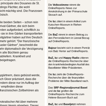
 principale des Douanes de St.
Die
Volksstimme
nimmt die
dings Pächter, die wohl
OnlineReports-News zur
nicht mächtig sind. Die Franzosen
Amokdrohung in der Primarschule
ösisch.
Sissach auf.
Die
bz
zitiert in einem Artikel zum
die beiden Seiten – schon rein
Kutschen-Museum in Riehen
Privat-Gärtner, die sich beim
OnlineReports.
den aufgefordert, schriftlich zu
sie in ihre Gärten transportierten
Die
BaZ
nimmt in einem Beitrag zu
eitgärtner haben auf ihre Deutsch
den Perrondächern in Liestal Bezug
mehr gehört. "Der französische
auf OnlineReports.
Basler Gärtner", beschreibt die
Bajour
bezieht sich in einem Porträt
 sehr diplomatisch die Verzögerung
von Balz Herter auf OnlineReports.
en alle Büchlein genau
bliefern. Krankheit und
BaZ, bz
und
Happy Radio
zitieren
 beigetragen.
die OnlineReports-Recherche über
den krankheitsbedingten Ausfall des
Baselbieter Mitte-Präsidenten.
Die
bz
zieht die OnlineReports-
bygärtnern, dass gebüsst werde,
Recherche über die finanziellen
ch Gloor präzisiert, dass die
Probleme der Mitte Baselland nach.
ndern diese nur im Auftrag der
r empfinden diese
Das
SRF-Regionaljournal Basel
 französischen Zollbehören als
und die
bz
greifen die
OnlineReports-Recherche zum
Helene-Bossert-Buch auf.
rokratischer Akt über mehrere
BaZ, bz
und
Baseljetzt
nehmen
e ihrem Verein abgeben. Dieser