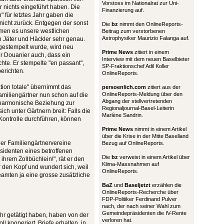
Vorstoss im Nationalrat zur Uni-
r nichts eingeführt haben. Die
Finanzierung auf.
 für letztes Jahr gaben die
nicht zurück. Entgegen der sonst
Die
bz
nimmt den OnlineReports-
men es unsere westlichen
Beitrag zum verstorbenen
Astrophysiker Maurizio Falanga auf.
 Jäter und Häckler sehr genau.
gestempelt wurde, wird neu
Prime News
zitiert in einem
er Douanier auch, dass ein
Interview mit dem neuen Baselbieter
hte. Er stempelte "en passant",
SP-Fraktionschef Adil Koller
erichten.
OnlineReports.
tion totale" übernimmt das
persoenlich.com
zitiert aus der
OnlineReports-Meldung über den
amiliengärtner nun schon auf die
Abgang der stellvertretenden
e harmonische Beziehung zur
Regionaljournal-Basel-Leiterin
ch unter Gärtnern breit: Falls die
Marlène Sandrin.
Kontrolle durchführen, können
Prime News
nimmt in einem Artikel
über die Krise in der Mitte Baselland
der Familiengärtnervereine
Bezug auf OnlineReports.
sidenten eines betroffenen
Die
bz
verweist in einem Artikel über
hrem Zollbüchlein!", rät er den
Klima-Massnahmen auf
 den Kopf und wundert sich, weil
OnlineReports.
amten ja eine grosse zusätzliche
BaZ
und
Baseljetzt
erzählen die
OnlineReports-Recherche über
FDP-Politiker Ferdinand Pulver
nach, der nach seiner Wahl zum
Gemeindepräsidenten die IV-Rente
hr getätigt haben, haben von der
verloren hat.
l kooperiert, Briefe erhalten, in