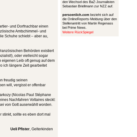
den Wechsel des BaZ-Journalisten
Sebastian Briellmann zur NZZ auf.
persoenlich.com
bezieht sich auf
die OnlineReports-Meldung über den
Stellenantritt von Martin Regenass
artier- und Dorfnachbar einen
bei Prime News.
nzösische Amtschimmel- und
Weitere RückSpiegel
die Schuhe schiebt – aber au,
r französischen Behörden existiert
alist!), oder vielleicht sogar
 eigenen Leib oft genug auf dem
 ich längere Zeit gearbeitet
un freudig seinen
n will, vergisst er offenbar
arkozy (Nicolas Paul Stéphane
nes Nachfahren Voltaires steckt:
 sei von Gott auserwählt worden.
stinkt, sollte es eben dort mal
Ueli Pfister
, Gelterkinden