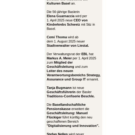
Kulturen Basel
an.
Die 56-jährige Baslerin
Elena Guarnaccia
wird per
1. April 2025 neue
CEO von
Kinderkrebs Schweiz
mit Sitz in
Basel.
Cemi Thoma
wird ab
dem 1. August 2025 neuer
Stadtverwalter von Liestal.
Der Verwaltungsrat der
EBL
hat
Markus A. Meier
per 1. April 2025
zum
Mitglied der
Geschäftsleitung
und zum
Leiter
des neuen
Verantwortungsbereichs Strategy,
Assurance und Group IT
ernannt.
Tanja Bugmann
ist neue
Geschäftsführerin
der Basler
Traditions-Confiserie Beschle.
Die
Basellandschaftliche
Pensionskasse
erweitert die
Geschäftsleitung:
Manuel
Flückiger
führt künftig den neu
geschaffenen Bereich
"Digitalisierung und Innovation".
Stefan Nellen
wird neuer