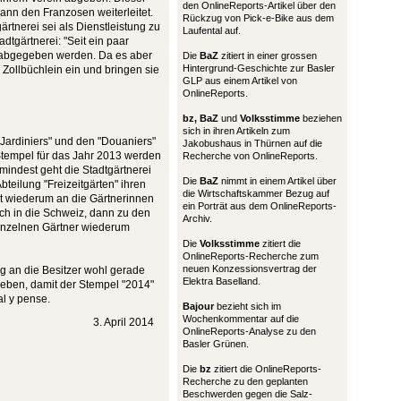
den OnlineReports-Artikel über den
dann den Franzosen weiterleitet.
Rückzug von Pick-e-Bike aus dem
rtnerei sei als Dienstleistung zu
Laufental auf.
dtgärtnerei: "Seit ein paar
 abgegeben werden. Da es aber
Die
BaZ
zitiert in einer grossen
Hintergrund-Geschichte zur Basler
 Zollbüchlein ein und bringen sie
GLP aus einem Artikel von
OnlineReports.
bz,
BaZ
und
Volksstimme
beziehen
sich in ihren Artikeln zum
"Jardiniers" und den "Douaniers"
Jakobushaus in Thürnen auf die
 Stempel für das Jahr 2013 werden
Recherche von OnlineReports.
umindest geht die Stadtgärtnerei
Die
BaZ
nimmt in einem Artikel über
bteilung "Freizeitgärten" ihren
die Wirtschaftskammer Bezug auf
rt wiederum an die Gärtnerinnen
ein Porträt aus dem OnlineReports-
ch in die Schweiz, dann zu den
Archiv.
einzelnen Gärtner wiederum
Die
Volksstimme
zitiert die
OnlineReports-Recherche zum
neuen Konzessionsvertrag der
g an die Besitzer wohl gerade
Elektra Baselland.
geben, damit der Stempel "2014"
al y pense.
Bajour
bezieht sich im
Wochenkommentar auf die
3. April 2014
OnlineReports-Analyse zu den
Basler Grünen.
Die
bz
zitiert die OnlineReports-
Recherche zu den geplanten
Beschwerden gegen die Salz-