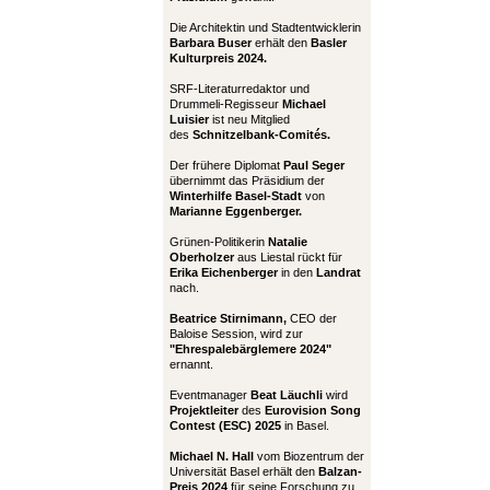
Die Architektin und Stadtentwicklerin
Barbara Buser
erhält den
Basler
Kulturpreis 2024.
SRF-Literaturredaktor und
Drummeli-Regisseur
Michael
Luisier
ist neu Mitglied
des
Schnitzelbank-Comités.
Der frühere Diplomat
Paul Seger
übernimmt das Präsidium der
Winterhilfe Basel-Stadt
von
Marianne Eggenberger.
Grünen-Politikerin
Natalie
Oberholzer
aus Liestal rückt für
Erika Eichenberger
in den
Landrat
nach.
Beatrice Stirnimann,
CEO der
Baloise Session, wird zur
"Ehrespalebärglemere 2024"
ernannt.
Eventmanager
Beat Läuchli
wird
Projektleiter
des
Eurovision Song
Contest (ESC) 2025
in Basel.
Michael N. Hall
vom Biozentrum der
Universität Basel erhält den
Balzan-
Preis 2024
für seine Forschung zu