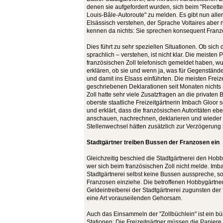
denen sie aufgefordert wurden, sich beim "Recette
Louis-Bâle-Autoroute" zu melden. Es gibt nun aller
Elsässisch verstehen, der Sprache Voltaires aber 
kennen da nichts: Sie sprechen konsequent Franz
Dies führt zu sehr speziellen Situationen. Ob sich 
sprachlich – verstehen, ist nicht klar. Die meisten 
französischen Zoll telefonisch gemeldet haben, wur
erklären, ob sie und wenn ja, was für Gegenstände 
und damit ins Elsass einführten. Die meisten Freiz
geschriebenen Deklarationen seit Monaten nichts 
Zoll hatte sehr viele Zusatzfragen an die privaten 
oberste staatliche Freizeitgärtnerin Imbach Gloor
und erklärt, dass die französischen Autoritäten eb
anschauen, nachrechnen, deklarieren und wieder a
Stellenwechsel hätten zusätzlich zur Verzögerung
Stadtgärtner treiben Bussen der Franzosen ein
Gleichzeitig beschied die Stadtgärtnerei den Hob
wer sich beim französischen Zoll nicht melde. Imba
Stadtgärtnerei selbst keine Bussen ausspreche, so
Franzosen einziehe. Die betroffenen Hobbygärtne
Geldeintreiberei der Stadtgärtnerei zugunsten der
eine Art vorauseilenden Gehorsam.
Auch das Einsammeln der "Zollbüchlein" ist ein bü
Stationen: Die Freizeitgärtner müssen die Papier