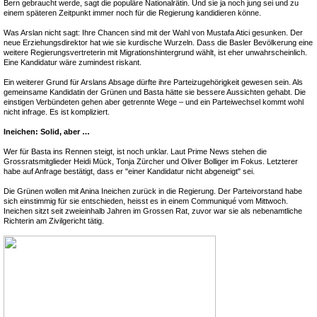
Bern gebraucht werde, sagt die populäre Nationalrätin. Und sie ja noch jung sei und zu
einem späteren Zeitpunkt immer noch für die Regierung kandidieren könne.
Was Arslan nicht sagt: Ihre Chancen sind mit der Wahl von Mustafa Atici gesunken. Der
neue Erziehungsdirektor hat wie sie kurdische Wurzeln. Dass die Basler Bevölkerung eine
weitere Regierungsvertreterin mit Migrationshintergrund wählt, ist eher unwahrscheinlich.
Eine Kandidatur wäre zumindest riskant.
Ein weiterer Grund für Arslans Absage dürfte ihre Parteizugehörigkeit gewesen sein. Als
gemeinsame Kandidatin der Grünen und Basta hätte sie bessere Aussichten gehabt. Die
einstigen Verbündeten gehen aber getrennte Wege – und ein Parteiwechsel kommt wohl
nicht infrage. Es ist kompliziert.
Ineichen: Solid, aber …
Wer für Basta ins Rennen steigt, ist noch unklar. Laut Prime News stehen die
Grossratsmitglieder Heidi Mück, Tonja Zürcher und Oliver Bolliger im Fokus. Letzterer
habe auf Anfrage bestätigt, dass er "einer Kandidatur nicht abgeneigt" sei.
Die Grünen wollen mit Anina Ineichen zurück in die Regierung. Der Parteivorstand habe
sich einstimmig für sie entschieden, heisst es in einem Communiqué vom Mittwoch.
Ineichen sitzt seit zweieinhalb Jahren im Grossen Rat, zuvor war sie als nebenamtliche
Richterin am Zivilgericht tätig.