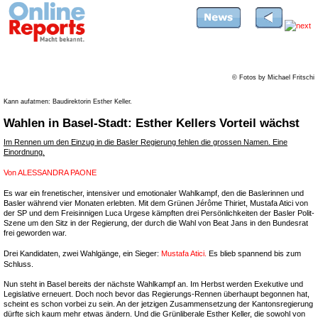
© Fotos by Michael Fritschi
Kann aufatmen: Baudirektorin Esther Keller.
Wahlen in Basel-Stadt: Esther Kellers Vorteil wächst
Im Rennen um den Einzug in die Basler Regierung fehlen die grossen Namen. Eine
Einordnung.
Von
ALESSANDRA PAONE
Es war ein frenetischer, intensiver und emotionaler Wahlkampf, den die Baslerinnen und
Basler während vier Monaten erlebten. Mit dem Grünen Jérôme Thiriet, Mustafa Atici von
der SP und dem Freisinnigen Luca Urgese kämpften drei Persönlichkeiten der Basler Polit-
Szene um den Sitz in der Regierung, der durch die Wahl von Beat Jans in den Bundesrat
frei geworden war.
Drei Kandidaten, zwei Wahlgänge, ein Sieger:
Mustafa Atici.
Es blieb spannend bis zum
Schluss.
Nun steht in Basel bereits der nächste Wahlkampf an. Im Herbst werden Exekutive und
Legislative erneuert. Doch noch bevor das Regierungs-Rennen überhaupt begonnen hat,
scheint es schon vorbei zu sein. An der jetzigen Zusammensetzung der Kantonsregierung
dürfte sich kaum mehr etwas ändern. Und die Grünliberale Esther Keller, die sowohl von