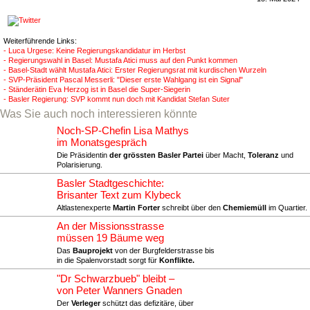
Weiterführende Links:
- Luca Urgese: Keine Regierungskandidatur im Herbst
- Regierungswahl in Basel: Mustafa Atici muss auf den Punkt kommen
- Basel-Stadt wählt Mustafa Atici: Erster Regierungsrat mit kurdischen Wurzeln
- SVP-Präsident Pascal Messerli: "Dieser erste Wahlgang ist ein Signal"
- Ständerätin Eva Herzog ist in Basel die Super-Siegerin
- Basler Regierung: SVP kommt nun doch mit Kandidat Stefan Suter
Was Sie auch noch interessieren könnte
Noch-SP-Chefin Lisa Mathys
im Monatsgespräch
Die Präsidentin
der grössten Basler Partei
über Macht,
Toleranz
und
Polarisierung.
Basler Stadtgeschichte:
Brisanter Text zum Klybeck
Altlastenexperte
Martin Forter
schreibt über den
Chemiemüll
im Quartier.
An der Missionsstrasse
müssen 19 Bäume weg
Das
Bauprojekt
von der Burgfelderstrasse bis
in die Spalenvorstadt sorgt für
Konflikte.
"Dr Schwarzbueb" bleibt –
von Peter Wanners Gnaden
Der
Verleger
schützt das defizitäre, über