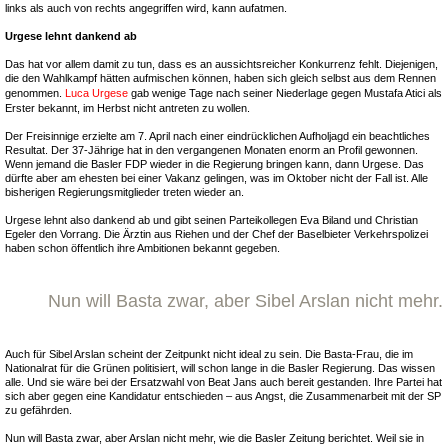
links als auch von rechts angegriffen wird, kann aufatmen.
Urgese lehnt dankend ab
Das hat vor allem damit zu tun, dass es an aussichtsreicher Konkurrenz fehlt. Diejenigen,
die den Wahlkampf hätten aufmischen können, haben sich gleich selbst aus dem Rennen
genommen.
Luca Urgese
gab wenige Tage nach seiner Niederlage gegen Mustafa Atici als
Erster bekannt, im Herbst nicht antreten zu wollen.
Der Freisinnige erzielte am 7. April nach einer eindrücklichen Aufholjagd ein beachtliches
Resultat. Der 37-Jährige hat in den vergangenen Monaten enorm an Profil gewonnen.
Wenn jemand die Basler FDP wieder in die Regierung bringen kann, dann Urgese. Das
dürfte aber am ehesten bei einer Vakanz gelingen, was im Oktober nicht der Fall ist. Alle
bisherigen Regierungsmitglieder treten wieder an.
Urgese lehnt also dankend ab und gibt seinen Parteikollegen Eva Biland und Christian
Egeler den Vorrang. Die Ärztin aus Riehen und der Chef der Baselbieter Verkehrspolizei
haben schon öffentlich ihre Ambitionen bekannt gegeben.
Nun will Basta zwar, aber Sibel Arslan nicht mehr.
Auch für Sibel Arslan scheint der Zeitpunkt nicht ideal zu sein. Die Basta-Frau, die im
Nationalrat für die Grünen politisiert, will schon lange in die Basler Regierung. Das wissen
alle. Und sie wäre bei der Ersatzwahl von Beat Jans auch bereit gestanden. Ihre Partei hat
sich aber gegen eine Kandidatur entschieden – aus Angst, die Zusammenarbeit mit der SP
zu gefährden.
Nun will Basta zwar, aber Arslan nicht mehr, wie die Basler Zeitung berichtet. Weil sie in