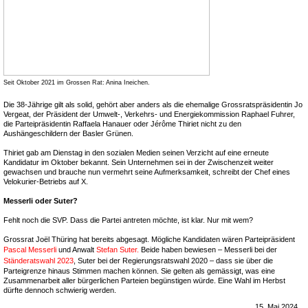
Seit Oktober 2021 im Grossen Rat: Anina Ineichen.
Die 38-Jährige gilt als solid, gehört aber anders als die ehemalige Grossratspräsidentin Jo
Vergeat, der Präsident der Umwelt-, Verkehrs- und Energiekommission Raphael Fuhrer,
die Parteipräsidentin Raffaela Hanauer oder Jérôme Thiriet nicht zu den
Aushängeschildern der Basler Grünen.
Thiriet gab am Dienstag in den sozialen Medien seinen Verzicht auf eine erneute
Kandidatur im Oktober bekannt. Sein Unternehmen sei in der Zwischenzeit weiter
gewachsen und brauche nun vermehrt seine Aufmerksamkeit, schreibt der Chef eines
Velokurier-Betriebs auf X.
Messerli oder Suter?
Fehlt noch die SVP. Dass die Partei antreten möchte, ist klar. Nur mit wem?
Grossrat Joël Thüring hat bereits abgesagt. Mögliche Kandidaten wären Parteipräsident
Pascal Messerli
und Anwalt
Stefan Suter.
Beide haben bewiesen – Messerli bei der
Ständeratswahl 2023
, Suter bei der Regierungsratswahl 2020 – dass sie über die
Parteigrenze hinaus Stimmen machen können. Sie gelten als gemässigt, was eine
Zusammenarbeit aller bürgerlichen Parteien begünstigen würde. Eine Wahl im Herbst
dürfte dennoch schwierig werden.
15. Mai 2024