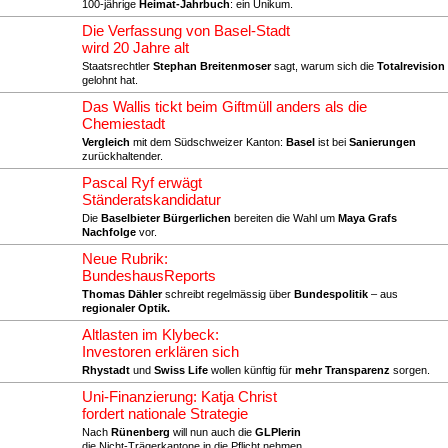
100-jährige
Heimat-Jahrbuch
: ein Unikum.
Die Verfassung von Basel-Stadt
wird 20 Jahre alt
Staatsrechtler
Stephan Breitenmoser
sagt, warum sich die
Totalrevision
gelohnt hat.
Das Wallis tickt beim Giftmüll anders als die
Chemiestadt
Vergleich
mit dem Südschweizer Kanton:
Basel
ist bei
Sanierungen
zurückhaltender.
Pascal Ryf erwägt
Ständeratskandidatur
Die
Baselbieter Bürgerlichen
bereiten die Wahl um
Maya Grafs
Nachfolge
vor.
Neue Rubrik:
BundeshausReports
Thomas Dähler
schreibt regelmässig über
Bundespolitik
– aus
regionaler Optik.
Altlasten im Klybeck:
Investoren erklären sich
Rhystadt
und
Swiss Life
wollen künftig für
mehr Transparenz
sorgen.
Uni-Finanzierung: Katja Christ
fordert nationale Strategie
Nach
Rünenberg
will nun auch die
GLPlerin
die Nicht-Trägerkantone in die Pflicht nehmen.