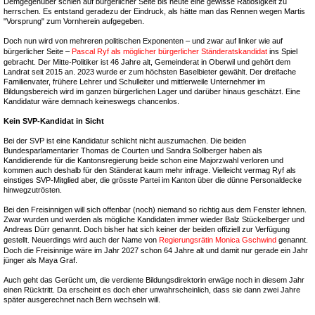
Demgegenüber schien auf bürgerlicher Seite bis heute eine gewisse Ratlosigkeit zu
herrschen. Es entstand geradezu der Eindruck, als hätte man das Rennen wegen Martis
"Vorsprung" zum Vornherein aufgegeben.
Doch nun wird von mehreren politischen Exponenten – und zwar auf linker wie auf
bürgerlicher Seite –
Pascal Ryf als möglicher bürgerlicher Ständeratskandidat
ins Spiel
gebracht. Der Mitte-Politiker ist 46 Jahre alt, Gemeinderat in Oberwil und gehört dem
Landrat seit 2015 an. 2023 wurde er zum höchsten Baselbieter gewählt. Der dreifache
Familienvater, frühere Lehrer und Schulleiter und mittlerweile Unternehmer im
Bildungsbereich wird im ganzen bürgerlichen Lager und darüber hinaus geschätzt. Eine
Kandidatur wäre demnach keineswegs chancenlos.
Kein SVP-Kandidat in Sicht
Bei der SVP ist eine Kandidatur schlicht nicht auszumachen. Die beiden
Bundesparlamentarier Thomas de Courten und Sandra Sollberger haben als
Kandidierende für die Kantonsregierung beide schon eine Majorzwahl verloren und
kommen auch deshalb für den Ständerat kaum mehr infrage. Vielleicht vermag Ryf als
einstiges SVP-Mitglied aber, die grösste Partei im Kanton über die dünne Personaldecke
hinwegzutrösten.
Bei den Freisinnigen will sich offenbar (noch) niemand so richtig aus dem Fenster lehnen.
Zwar wurden und werden als mögliche Kandidaten immer wieder Balz Stückelberger und
Andreas Dürr genannt. Doch bisher hat sich keiner der beiden offiziell zur Verfügung
gestellt. Neuerdings wird auch der Name von
Regierungsrätin Monica Gschwind
genannt.
Doch die Freisinnige wäre im Jahr 2027 schon 64 Jahre alt und damit nur gerade ein Jahr
jünger als Maya Graf.
Auch geht das Gerücht um, die verdiente Bildungsdirektorin erwäge noch in diesem Jahr
einen Rücktritt. Da erscheint es doch eher unwahrscheinlich, dass sie dann zwei Jahre
später ausgerechnet nach Bern wechseln will.