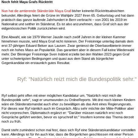
Noch fehlt Maya Grafs Rücktritt
Nun hat die amtierende Ständerätin Maya Graf
bisher keinerlei Rücktrittsabsichten
bekundet. Allerdings feiert die Grüne im Wahljahr 2027 ihren 65. Geburtstag und hat dann
praktisch das ganze laufende Jahrhundert in Bern verbracht – von 2001 bis 2019 im
Nationalrat und seither im Ständerat. Es ist also anzunehmen, dass Graf sich aus der
eidgenössischen Politik zurückziehen wird.
Eine Abwahl, wie sie 1979 Werner Jauslin nach zwölf Jahren in der kleinen Kammer
hinnehmen musste, wird Maya Graf nicht riskieren. Der Freisinnige unterlag damals dem
erst 37-jährigen Eduard Belser aus Lausen. Zwar geniesst die Oberbaselbieterin immer
noch ein hohes Mass an Popularität. Das garantiert aber in diesem Fall keine Wiederwahl
mehr. Der Binninger Freisinnige Sven Inäbnit erzielte bei den Wahlen 2023 gegen Graf
unter schwierigsten Bedingungen und quasi aus dem Stand als bürgerlicher
Gegenkandidat ein erstaunlich gutes Resultat.
Ryf: "Natürlich reizt mich die Bundespolitik sehr."
Ryf selbst geht offen mit einer möglichen Kandidatur um. "Natürlich reizt mich die
Bundespolitik sehr", sagt er unumwunden zu OnlineReports. Mit drei noch kleinen Kindern
wäre ein Ständeratsmandat auch eher zu bewältigen als das Amt eines Regierungsrats.
Für dieses war Ryf nämlich auch im Gespräch. Allzu sehr möchte der Mitte-Politiker aber
nicht vorpreschen. Diplomatisch ergänzt er: "Darüber müssen natürlich erst noch
Gespräche geführt werden, bevor es spruchreif ist." Insofern komme das Thema derzeit
noch zu früh.
Damit steht zumindest schon mal fest, dass sich Ryf eine Ständeratskandidatur vorstellen
kann. Allerdings ist für ihn auch klar, dass die Bürgerlichen geschlossen mit einer Person