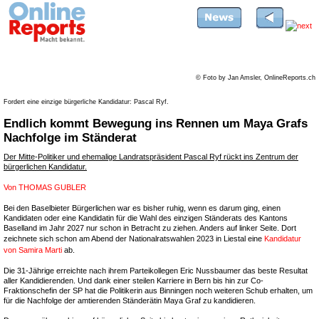
© Foto by Jan Amsler, OnlineReports.ch
Fordert eine einzige bürgerliche Kandidatur: Pascal Ryf.
Endlich kommt Bewegung ins Rennen um Maya Grafs
Nachfolge im Ständerat
Der Mitte-Politiker und ehemalige Landratspräsident Pascal Ryf rückt ins Zentrum der
bürgerlichen Kandidatur.
Von
THOMAS GUBLER
Bei den Baselbieter Bürgerlichen war es bisher ruhig, wenn es darum ging, einen
Kandidaten oder eine Kandidatin für die Wahl des einzigen Ständerats des Kantons
Baselland im Jahr 2027 nur schon in Betracht zu ziehen. Anders auf linker Seite. Dort
zeichnete sich schon am Abend der Nationalratswahlen 2023 in Liestal eine
Kandidatur
von Samira Marti
ab.
Die 31-Jährige erreichte nach ihrem Parteikollegen Eric Nussbaumer das beste Resultat
aller Kandidierenden. Und dank einer steilen Karriere in Bern bis hin zur Co-
Fraktionschefin der SP hat die Politikerin aus Binningen noch weiteren Schub erhalten, um
für die Nachfolge der amtierenden Ständerätin Maya Graf zu kandidieren.