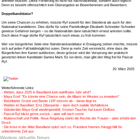
antreten müssen. Diese Forderung ist nicht nur nachvollziehbar, sondern auch logisch.
Denn es besteht offensichtlich kein Überangebot an Bewerberinnen und Bewerbern.
Doppelkandidatur?
Um seine Chancen zu erhöhen, müsste Ryf sowohl für den Ständerat als auch für den
Nationalrat kandidieren. Dies dürfte für seine Parteikollegin Elisabeth Schneider-Schneiter
gewisse Gefahren bergen – so die Nationalrätin dann tatsächlich erneut antreten sollte.
Doch diese Frage dürfte Ryf tatsächlich noch etwas zu früh kommen.
Wer von bürgerlicher Seite eine Ständeratskandidatur in Erwägung ziehen möchte, müsste
sich auf jeden Fall baldmöglichst outen. Denn je mehr Zeit verstreicht, ohne dass die
Bürgerlichen ihre Karten aufdecken, desto grösser wird der Vorsprung der praktisch
gesetzten linken Kandidatin Samira Marti. Es sei denn, man gibt den Weg frei für Pascal
Ryf.
20. März 2025
Weiterführende Links:
- Wetten, dass 2025 in Baselland kein wahlfreies Jahr wird?
- Maya Graf: "Es könnte eine Chance sein, die Allianz im Westen zu erweitern"
- Baselbieter Grüne und Basler LDP stürzen ab – daran liegt es
- Wahlen im Baselbiet: Erst Zitterpartie – dann doch stabile Verhältnisse
- Ständerätin Maya Graf wiedergewählt: Grünen-Taucher hat kaum Einfluss
- Pascal Ryf blickt gerne zurück – aber will nach vorne
- Mutterschaft und Politik: Neue Regelung stärkt die Rechte der Frauen – aber erhöht den
Druck
- Die Krise in der Mitte Baselland spitzt sich zu: Präsident Hannes Hänggi fällt für
unbestimmte Zeit aus
Weitere aktuelle News