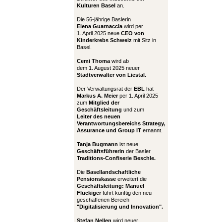
Kulturen Basel
an.
Die 56-jährige Baslerin
Elena Guarnaccia
wird per
1. April 2025 neue
CEO von
Kinderkrebs Schweiz
mit Sitz in
Basel.
Cemi Thoma
wird ab
dem 1. August 2025 neuer
Stadtverwalter von Liestal.
Der Verwaltungsrat der
EBL
hat
Markus A. Meier
per 1. April 2025
zum
Mitglied der
Geschäftsleitung
und zum
Leiter
des neuen
Verantwortungsbereichs Strategy,
Assurance und Group IT
ernannt.
Tanja Bugmann
ist neue
Geschäftsführerin
der Basler
Traditions-Confiserie Beschle.
Die
Basellandschaftliche
Pensionskasse
erweitert die
Geschäftsleitung:
Manuel
Flückiger
führt künftig den neu
geschaffenen Bereich
"Digitalisierung und Innovation".
Stefan Nellen
wird neuer