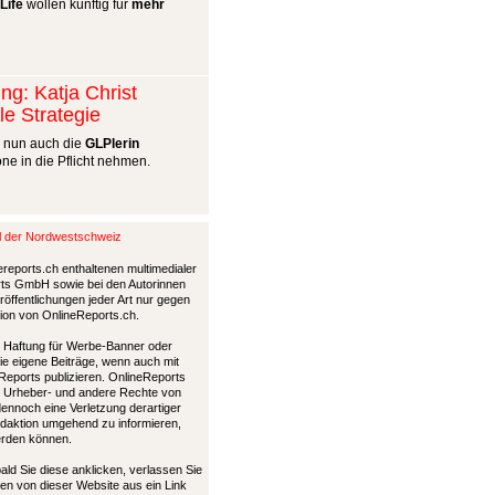
Life
wollen künftig für
mehr
ng: Katja Christ
le Strategie
l nun auch die
GLPlerin
ne in die Pflicht nehmen.
al der Nordwestschweiz
ereports.ch enthaltenen multimedialer
ports GmbH sowie bei den Autorinnen
öffentlichungen jeder Art nur gegen
tion von OnlineReports.ch.
nd Haftung für Werbe-Banner oder
die eigene Beiträge, wenn auch mit
Reports publizieren. OnlineReports
 Urheber- und andere Rechte von
 dennoch eine Verletzung derartiger
Redaktion umgehend zu informieren,
werden können.
bald Sie diese anklicken, verlassen Sie
en von dieser Website aus ein Link