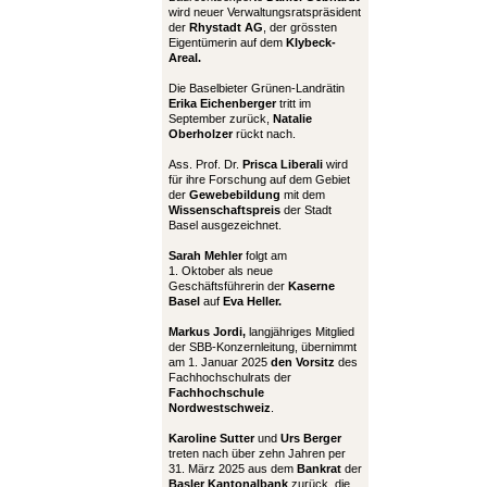
wird neuer Verwaltungsratspräsident
der
Rhystadt AG
, der grössten
Eigentümerin auf dem
Klybeck-
Areal.
Die Baselbieter Grünen-Landrätin
Erika Eichenberger
tritt im
September zurück,
Natalie
Oberholzer
rückt nach.
Ass. Prof. Dr.
Prisca Liberali
wird
für ihre Forschung auf dem Gebiet
der
Gewebebildung
mit dem
Wissenschaftspreis
der Stadt
Basel ausgezeichnet.
Sarah Mehler
folgt am
1. Oktober als neue
Geschäftsführerin der
Kaserne
Basel
auf
Eva Heller.
Markus Jordi,
langjähriges Mitglied
der SBB-Konzernleitung, übernimmt
am 1. Januar 2025
den Vorsitz
des
Fachhochschulrats der
Fachhochschule
Nordwestschweiz
.
Karoline Sutter
und
Urs Berger
treten nach über zehn Jahren per
31. März 2025 aus dem
Bankrat
der
Basler Kantonalbank
zurück, die