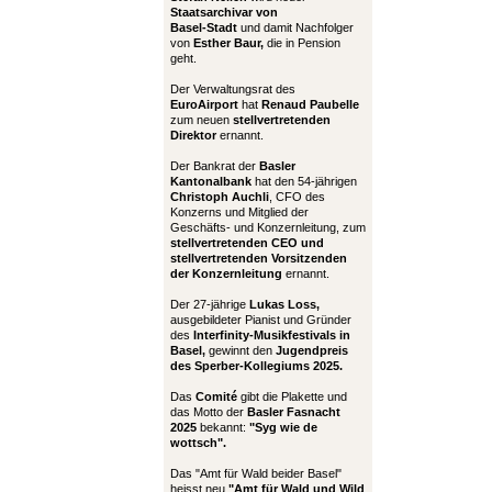
Staatsarchivar von
Basel-Stadt
und damit Nachfolger
von
Esther Baur,
die in Pension
geht.
Der Verwaltungsrat des
EuroAirport
hat
Renaud Paubelle
zum neuen
stellvertretenden
Direktor
ernannt.
Der Bankrat der
Basler
Kantonalbank
hat den 54-jährigen
Christoph Auchli
, CFO des
Konzerns und Mitglied der
Geschäfts- und Konzernleitung, zum
stellvertretenden CEO und
stellvertretenden Vorsitzenden
der Konzernleitung
ernannt.
Der 27-jährige
Lukas Loss,
ausgebildeter Pianist und Gründer
des
Interfinity-Musikfestivals in
Basel,
gewinnt den
Jugendpreis
des Sperber-Kollegiums 2025.
Das
Comité
gibt die Plakette und
das Motto der
Basler Fasnacht
2025
bekannt:
"Syg wie de
wottsch".
Das "Amt für Wald beider Basel"
heisst neu
"Amt für Wald und Wild