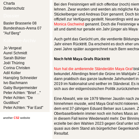
Charta
Bei den Freisinnigen will sich offenbar (noch) nie
Datenschutz
lehnen. Zwar wurden und werden als mögliche Ka
Stückelberger und Andreas Dürr genannt. Doch bis
Dossier
offiziell zur Verfügung gestellt. Neuerdings wird
Basler Brasserie 08
Monica Gschwind
genannt. Doch die Freisinnige 
Bundeshaus-Arena 07
alt und damit nur gerade ein Jahr jünger als Maya 
"Auf Berg"
Auch geht das Gerücht um, die verdiente Bildungs
Kolumne-Archiv
Jahr einen Rücktritt. Da erscheint es doch eher u
Jo Vergeat
zwei Jahre später ausgerechnet nach Bern wechsel
Aurel Schmidt
Sarah Bühler
Noch fehlt Maya Grafs Rücktritt
Joël Thüring
Corina Christen
Nun hat die amtierende Ständerätin Maya Graf
bis
Adil Koller
bekundet. Allerdings feiert die Grüne im Wahljahr
Hansjörg Schneider
dann praktisch das ganze laufende Jahrhundert in
Ivo Bachmann
2019 im Nationalrat und seither im Ständerat. Es 
Gaby Burgermeister
sich aus der eidgenössischen Politik zurückziehen
Peter Achten: "Brief ..."
Peter Achten: "De
Eine Abwahl, wie sie 1979 Werner Jauslin nach zw
Gustibus"
hinnehmen musste, wird Maya Graf nicht riskieren.
Peter Achten: "Far East"
dem erst 37-jährigen Eduard Belser aus Lausen. Z
Oberbaselbieterin immer noch ein hohes Mass an P
another
CS2
website
in diesem Fall keine Wiederwahl mehr. Der Binning
erzielte bei den Wahlen 2023 gegen Graf unter s
quasi aus dem Stand als bürgerlicher Gegenkandid
Resultat.