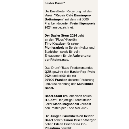
beider Basel".
Die Baselbieter Regierung hat den
Verein
"Repair Café Binningen-
Bottmingen"
mit dem mit 8000
Franken dotierten
Freiwilligenpreis
2024
ausgezeichnet.
Der Basler Stern 2024
geht
an den "Floss"-Kapitän
Tino Krattiger
für seine
Pionierarbeit
im Bereich Kultur und
Stadtleben sowie für sein
Engagement für die
Aufwertung
der Rheingasse.
Das Drum'n'Bass-Produzentenduo
QZB
gewinnt den
Basler Pop-Preis
2024
und erhält die mit
20'000 Franken
dotierte Förderung
und Auszeichnung des
Musikbüro
Basel.
Basel-Stadt
braucht einen neuen
IT-Chef:
Der jetzige Dienststellen-
Leiter
Mario Magnanelli
verlässt
den Posten per Ende Mai 2025.
Die
Jungen Grünliberalen beider
Basel
haben
Timon Bischofberger
neben
Eileen Fischer
ins
Co-
Präsidium
gewählt.