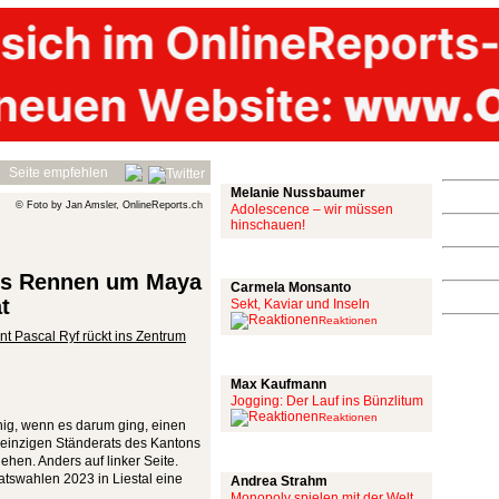
Mit links
Seite empfehlen
Melanie Nussbaumer
© Foto by Jan Amsler, OnlineReports.ch
Adolescence – wir müssen
hinschauen!
Achtung: Satire!
ns Rennen um Maya
Carmela Monsanto
t
Sekt, Kaviar und Inseln
Reaktionen
nt Pascal Ryf rückt ins Zentrum
Aus meiner Bubble
Max Kaufmann
Jogging: Der Lauf ins Bünzlitum
Reaktionen
hig, wenn es darum ging, einen
 einzigen Ständerats des Kantons
Alles mit scharf
ehen. Anders auf linker Seite.
atswahlen 2023 in Liestal eine
Andrea Strahm
Monopoly spielen mit der Welt