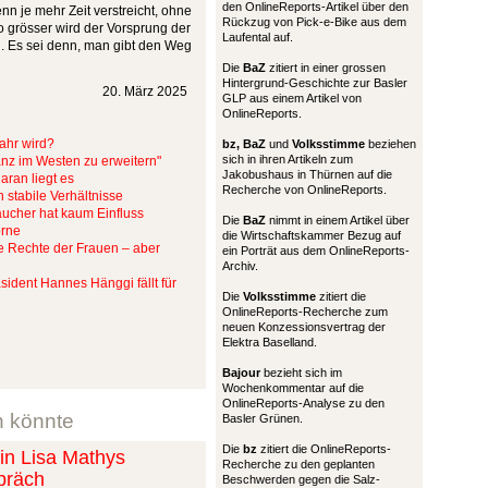
den OnlineReports-Artikel über den
nn je mehr Zeit verstreicht, ohne
Rückzug von Pick-e-Bike aus dem
o grösser wird der Vorsprung der
Laufental auf.
i. Es sei denn, man gibt den Weg
Die
BaZ
zitiert in einer grossen
Hintergrund-Geschichte zur Basler
20. März 2025
GLP aus einem Artikel von
OnlineReports.
Jahr wird?
bz,
BaZ
und
Volksstimme
beziehen
sich in ihren Artikeln zum
ianz im Westen zu erweitern"
Jakobushaus in Thürnen auf die
aran liegt es
Recherche von OnlineReports.
h stabile Verhältnisse
aucher hat kaum Einfluss
Die
BaZ
nimmt in einem Artikel über
orne
die Wirtschaftskammer Bezug auf
ie Rechte der Frauen – aber
ein Porträt aus dem OnlineReports-
Archiv.
räsident Hannes Hänggi fällt für
Die
Volksstimme
zitiert die
OnlineReports-Recherche zum
neuen Konzessionsvertrag der
Elektra Baselland.
Bajour
bezieht sich im
Wochenkommentar auf die
OnlineReports-Analyse zu den
n könnte
Basler Grünen.
Die
bz
zitiert die OnlineReports-
n Lisa Mathys
Recherche zu den geplanten
präch
Beschwerden gegen die Salz-