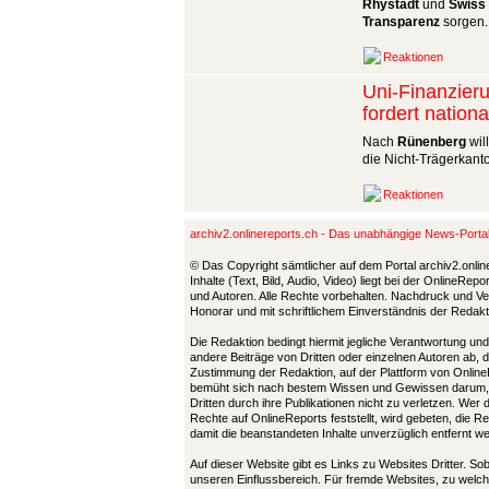
Rhystadt
und
Swiss 
Transparenz
sorgen.
Reaktionen
Uni-Finanzieru
fordert nationa
Nach
Rünenberg
wil
die Nicht-Trägerkanto
Reaktionen
archiv2.onlinereports.ch - Das unabhängige News-Port
© Das Copyright sämtlicher auf dem Portal archiv2.onlin
Inhalte (Text, Bild, Audio, Video) liegt bei der OnlineRe
und Autoren. Alle Rechte vorbehalten. Nachdruck und Ver
Honorar und mit schriftlichem Einverständnis der Redak
Die Redaktion bedingt hiermit jegliche Verantwortung u
andere Beiträge von Dritten oder einzelnen Autoren ab, 
Zustimmung der Redaktion, auf der Plattform von Online
bemüht sich nach bestem Wissen und Gewissen darum,
Dritten durch ihre Publikationen nicht zu verletzen. Wer
Rechte auf OnlineReports feststellt, wird gebeten, die 
damit die beanstandeten Inhalte unverzüglich entfernt 
Auf dieser Website gibt es Links zu Websites Dritter. So
unseren Einflussbereich. Für fremde Websites, zu welch