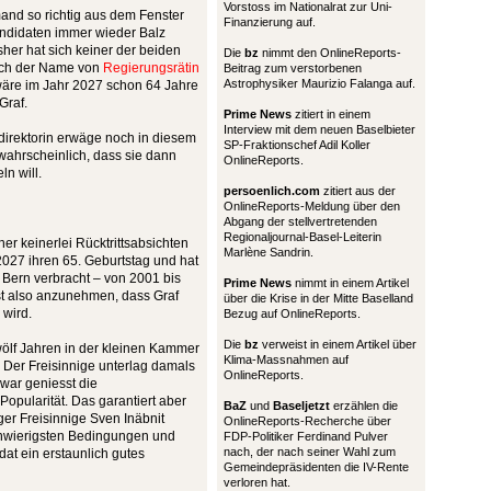
Vorstoss im Nationalrat zur Uni-
mand so richtig aus dem Fenster
Finanzierung auf.
ndidaten immer wieder Balz
her hat sich keiner der beiden
Die
bz
nimmt den OnlineReports-
 auch der Name von
Regierungsrätin
Beitrag zum verstorbenen
Astrophysiker Maurizio Falanga auf.
wäre im Jahr 2027 schon 64 Jahre
Graf.
Prime News
zitiert in einem
Interview mit dem neuen Baselbieter
direktorin erwäge noch in diesem
SP-Fraktionschef Adil Koller
nwahrscheinlich, dass sie dann
OnlineReports.
n will.
persoenlich.com
zitiert aus der
OnlineReports-Meldung über den
Abgang der stellvertretenden
Regionaljournal-Basel-Leiterin
her keinerlei Rücktrittsabsichten
Marlène Sandrin.
 2027 ihren 65. Geburtstag und hat
 Bern verbracht – von 2001 bis
Prime News
nimmt in einem Artikel
ist also anzunehmen, dass Graf
über die Krise in der Mitte Baselland
 wird.
Bezug auf OnlineReports.
Die
bz
verweist in einem Artikel über
ölf Jahren in der kleinen Kammer
Klima-Massnahmen auf
 Der Freisinnige unterlag damals
OnlineReports.
war geniesst die
opularität. Das garantiert aber
BaZ
und
Baseljetzt
erzählen die
er Freisinnige Sven Inäbnit
OnlineReports-Recherche über
chwierigsten Bedingungen und
FDP-Politiker Ferdinand Pulver
nach, der nach seiner Wahl zum
at ein erstaunlich gutes
Gemeindepräsidenten die IV-Rente
verloren hat.