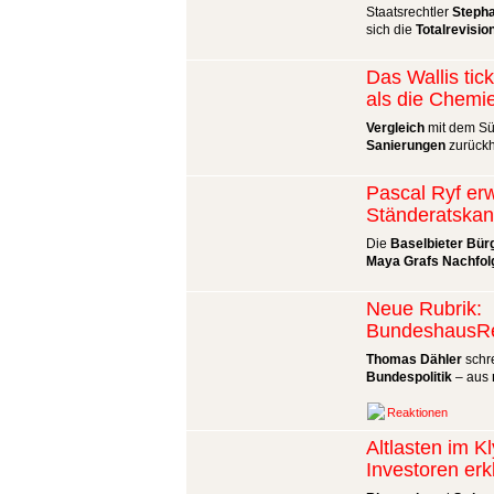
Staatsrechtler
Steph
sich die
Totalrevisio
Das Wallis tic
als die Chemi
Vergleich
mit dem Sü
Sanierungen
zurückh
Pascal Ryf er
Ständeratskan
Die
Baselbieter Bür
Maya Grafs Nachfol
Neue Rubrik:
BundeshausRe
Thomas Dähler
schre
Bundespolitik
– aus
Reaktionen
Altlasten im K
Investoren erk