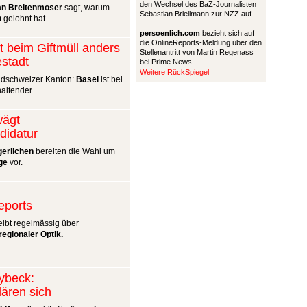
den Wechsel des BaZ-Journalisten
an Breitenmoser
sagt, warum
Sebastian Briellmann zur NZZ auf.
n
gelohnt hat.
persoenlich.com
bezieht sich auf
die OnlineReports-Meldung über den
kt beim Giftmüll anders
Stellenantritt von Martin Regenass
estadt
bei Prime News.
Weitere RückSpiegel
dschweizer Kanton:
Basel
ist bei
altender.
wägt
didatur
gerlichen
bereiten die Wahl um
ge
vor.
ports
ibt regelmässig über
regionaler Optik.
lybeck:
lären sich