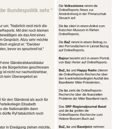
Die
Volksstimme
nimmt die
die Bundespolitik sehr."
OnlineReports-News zur
Amokdrohung in der Primarschule
Sissach auf.
r um. "Natürlich reizt mich die
Die
bz
zitiert in einem Artikel zum
Kutschen-Museum in Riehen
eReports. Mit drei noch kleinen
OnlineReports.
bewältigen als das Amt eines
im Gespräch. Allzu sehr möchte
Die
BaZ
nimmt in einem Beitrag zu
tisch ergänzt er: "Darüber
den Perrondächern in Liestal Bezug
n, bevor es spruchreif ist."
auf OnlineReports.
Bajour
bezieht sich in einem Porträt
von Balz Herter auf OnlineReports.
yf eine Ständeratskandidatur
dass die Bürgerlichen geschlossen
BaZ, bz
und
Happy Radio
zitieren
ist nicht nur nachvollziehbar,
die OnlineReports-Recherche über
lich kein Überangebot an
den krankheitsbedingten Ausfall des
Baselbieter Mitte-Präsidenten.
Die
bz
zieht die OnlineReports-
Recherche über die finanziellen
Probleme der Mitte Baselland nach.
für den Ständerat als auch für
Parteikollegin Elisabeth
Das
SRF-Regionaljournal Basel
o die Nationalrätin dann
und die
bz
greifen die
e dürfte Ryf tatsächlich noch
OnlineReports-Recherche zum
Helene-Bossert-Buch auf.
BaZ, bz
und
Baseljetzt
nehmen
atur in Erwägung ziehen möchte,