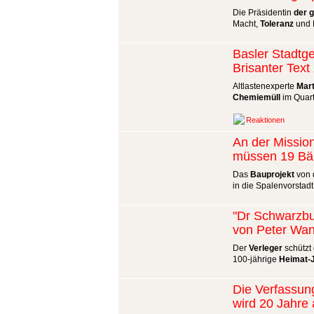
Die Präsidentin
der 
Macht,
Toleranz
und P
Basler Stadtge
Brisanter Tex
Altlastenexperte
Mart
Chemiemüll
im Quart
Reaktionen
An der Missio
müssen 19 B
Das
Bauprojekt
von d
in die Spalenvorstadt
"Dr Schwarzbu
von Peter Wa
Der
Verleger
schützt 
100-jährige
Heimat-
Die Verfassun
wird 20 Jahre 