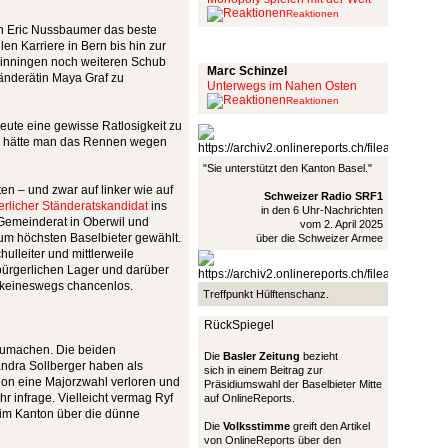
Reaktionen
en Eric Nussbaumer das beste
Schinzel Pommes
en Karriere in Bern bis hin zur
 Binningen noch weiteren Schub
Marc Schinzel
tänderätin Maya Graf zu
Unterwegs im Nahen Osten
Reaktionen
eute eine gewisse Ratlosigkeit zu
ls hätte man das Rennen wegen
"Sie unterstützt den Kanton Basel."
n – und zwar auf linker wie auf
Schweizer Radio SRF1
erlicher Ständeratskandidat
ins
in den 6 Uhr-Nachrichten
t, Gemeinderat in Oberwil und
vom 2. April 2025
um höchsten Baselbieter gewählt.
über die Schweizer Armee
ulleiter und mittlerweile
ürgerlichen Lager und darüber
 keineswegs chancenlos.
Treffpunkt Hülftenschanz.
RückSpiegel
szumachen. Die beiden
Die
Basler Zeitung
bezieht
ndra Sollberger haben als
sich in einem Beitrag zur
hon eine Majorzwahl verloren und
Präsidiumswahl der Baselbieter Mitte
 infrage. Vielleicht vermag Ryf
auf OnlineReports.
i im Kanton über die dünne
Die
Volksstimme
greift den Artikel
von OnlineReports über den