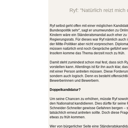
Ryf: "Natürlich reizt mich 
Ryf selbst geht offen mit einer möglichen Kandidatu
Bundespolitik sehr", sagt er unumwunden zu Onlin
Kindern wäre ein Ständeratsmandat auch eher zu 
Regierungsrats. Für dieses war Ryf nämlich auch 
der Mitte-Politiker aber nicht vorpreschen. Diploma
müssen natürlich erst noch Gespräche geführt werde
Insofern komme das Thema derzeit noch zu früh.
Damit steht zumindest schon mal fest, dass sich R
vorstellen kann. Allerdings ist für ihn auch klar, 
mit einer Person antreten müssen. Diese Forderung 
sondern auch logisch. Denn es besteht offensicht
Bewerberinnen und Bewerbern.
Doppelkandidatur?
Um seine Chancen zu erhöhen, müsste Ryf sowohl 
den Nationalrat kandidieren. Dies dürfte für seine 
Schneider-Schneiter gewisse Gefahren bergen – s
tatsächlich erneut antreten sollte. Doch diese Frag
etwas zu früh kommen.
Wer von bürgerlicher Seite eine Ständeratskandid