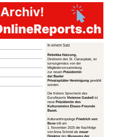
In einem Satz
Rebekka Hatzung,
Direktorin des St. Claraspitals, ist
turnusgemäss von der
Mitgliederversammlung
zur neuen
Präsidentin
der Basler
Privatspitäler-Vereinigung
gewählt
worden.
Die frühere Sprecherin des
EuroAirports
Vivienne Gaskell
ist
neue
Präsidentin des
Kulturvereins Elsass-Freunde
Basel.
Kulturanthropologe
Friedrich von
Bose
tritt am
1. November 2025 die Nachfolge
von Anna Schmid als
neuer
Direktor
des
Museums der