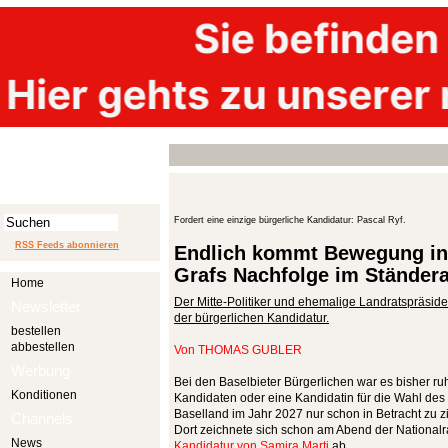
Fordert eine einzige bürgerliche Kandidatur: Pascal Ryf.
RSS Feeds abonnieren
Endlich kommt Bewegung i
Grafs Nachfolge im Ständera
Home
Der Mitte-Politiker und ehemalige Landratspräside
Newsletter
der bürgerlichen Kandidatur.
bestellen
abbestellen
Von
THOMAS GUBLER
Werbung
Bei den Baselbieter Bürgerlichen war es bisher ru
Konditionen
Kandidaten oder eine Kandidatin für die Wahl des
Baselland im Jahr 2027 nur schon in Betracht zu zi
Channels
Dort zeichnete sich schon am Abend der Nationalr
News
Kandidatur von Samira Marti
ab.