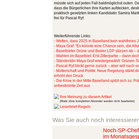
müsste sich auf jeden Fall baldmöglichst outen. De
dass die Bürgerlichen ihre Karten aufdecken, dest
praktisch gesetzten linken Kandidatin Samira Mart
frei für Pascal Ryf.
Weiterführende Links:
- Wetten, dass 2025 in Baselland kein wahlfreies 
- Maya Graf: "Es könnte eine Chance sein, die All
- Baselbieter Grüne und Basler LDP stürzen ab – d
- Wahlen im Baselbiet: Erst Zitterpartie – dann doc
- Ständerätin Maya Graf wiedergewählt: Grünen-T
- Pascal Ryf blickt gerne zurück – aber will nach v
- Mutterschaft und Politik: Neue Regelung stärkt d
erhöht den Druck
- Die Krise in der Mitte Baselland spitzt sich zu: P
unbestimmte Zeit aus
Ihre Meinung zu diesem Artikel
(Mails ohne kompletten Absender werden nicht bearbeitet)
Leserbrief-Regeln
Was Sie auch noch interessiere
Noch-SP-Chefi
im Monatsges