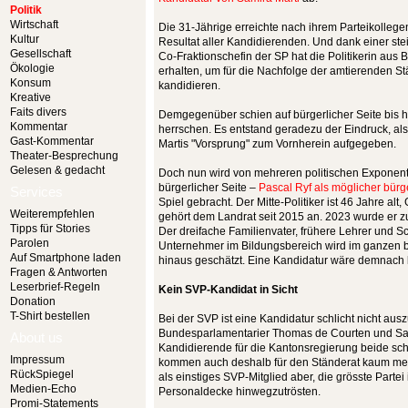
Politik
Wirtschaft
Die 31-Jährige erreichte nach ihrem Parteikolleg
Kultur
Resultat aller Kandidierenden. Und dank einer steil
Gesellschaft
Co-Fraktionschefin der SP hat die Politikerin aus
Ökologie
erhalten, um für die Nachfolge der amtierenden S
Konsum
kandidieren.
Kreative
Faits divers
Demgegenüber schien auf bürgerlicher Seite bis h
Kommentar
herrschen. Es entstand geradezu der Eindruck, a
Gast-Kommentar
Martis "Vorsprung" zum Vornherein aufgegeben.
Theater-Besprechung
Gelesen & gedacht
Doch nun wird von mehreren politischen Exponente
bürgerlicher Seite –
Pascal Ryf als möglicher bürg
Services
Spiel gebracht. Der Mitte-Politiker ist 46 Jahre al
Weiterempfehlen
gehört dem Landrat seit 2015 an. 2023 wurde er z
Tipps für Stories
Der dreifache Familienvater, frühere Lehrer und Sch
Parolen
Unternehmer im Bildungsbereich wird im ganzen b
Auf Smartphone laden
hinaus geschätzt. Eine Kandidatur wäre demnach
Fragen & Antworten
Leserbrief-Regeln
Kein SVP-Kandidat in Sicht
Donation
T-Shirt bestellen
Bei der SVP ist eine Kandidatur schlicht nicht au
Bundesparlamentarier Thomas de Courten und Sa
About us
Kandidierende für die Kantonsregierung beide sc
Impressum
kommen auch deshalb für den Ständerat kaum mehr
RückSpiegel
als einstiges SVP-Mitglied aber, die grösste Parte
Medien-Echo
Personaldecke hinwegzutrösten.
Promi-Statements