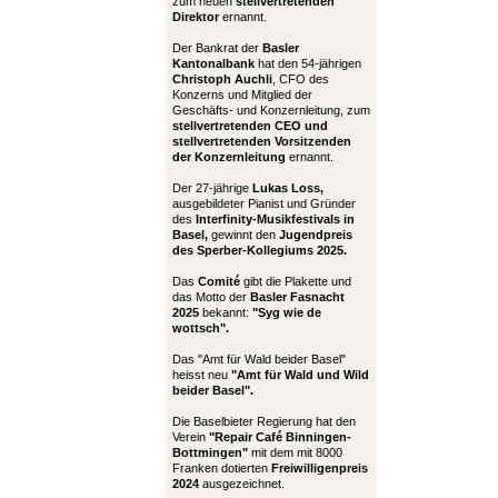
zum neuen
stellvertretenden
Direktor
ernannt.
Der Bankrat der
Basler
Kantonalbank
hat den 54-jährigen
Christoph Auchli
, CFO des
Konzerns und Mitglied der
Geschäfts- und Konzernleitung, zum
stellvertretenden CEO und
stellvertretenden Vorsitzenden
der Konzernleitung
ernannt.
Der 27-jährige
Lukas Loss,
ausgebildeter Pianist und Gründer
des
Interfinity-Musikfestivals in
Basel,
gewinnt den
Jugendpreis
des Sperber-Kollegiums 2025.
Das
Comité
gibt die Plakette und
das Motto der
Basler Fasnacht
2025
bekannt:
"Syg wie de
wottsch".
Das "Amt für Wald beider Basel"
heisst neu
"Amt für Wald und Wild
beider Basel".
Die Baselbieter Regierung hat den
Verein
"Repair Café Binningen-
Bottmingen"
mit dem mit 8000
Franken dotierten
Freiwilligenpreis
2024
ausgezeichnet.