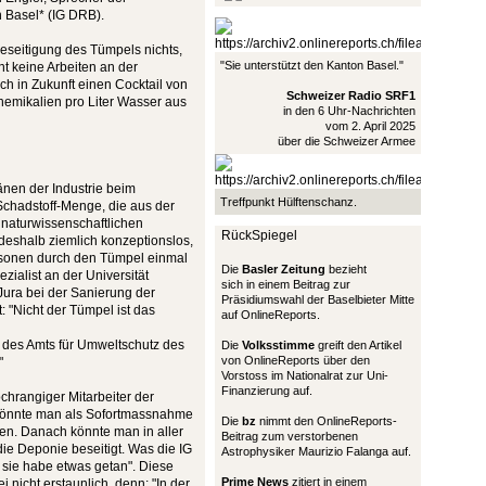
 Basel* (IG DRB).
seitigung des Tümpels nichts,
"Sie unterstützt den Kanton Basel."
t keine Arbeiten an der
 in Zukunft einen Cocktail von
Schweizer Radio SRF1
hemikalien pro Liter Wasser aus
in den 6 Uhr-Nachrichten
vom 2. April 2025
über die Schweizer Armee
änen der Industrie beim
Treffpunkt Hülftenschanz.
Schadstoff-Menge, die aus der
 naturwissenschaftlichen
RückSpiegel
deshalb ziemlich konzeptionslos,
rsonen durch den Tümpel einmal
Die
Basler Zeitung
bezieht
ialist an der Universität
sich in einem Beitrag zur
Jura bei der Sanierung der
Präsidiumswahl der Baselbieter Mitte
 "Nicht der Tümpel ist das
auf OnlineReports.
f des Amts für Umweltschutz des
Die
Volksstimme
greift den Artikel
von OnlineReports über den
"
Vorstoss im Nationalrat zur Uni-
Finanzierung auf.
chrangiger Mitarbeiter der
 könnte man als Sofortmassnahme
Die
bz
nimmt den OnlineReports-
en. Danach könnte man in aller
Beitrag zum verstorbenen
ie Deponie beseitigt. Was die IG
Astrophysiker Maurizio Falanga auf.
, sie habe etwas getan". Diese
Prime News
zitiert in einem
ei nicht erstaunlich, denn: "In der