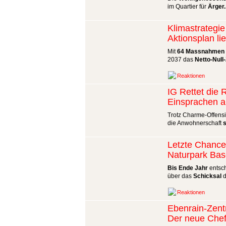
im Quartier für
Ärger.
Klimastrategie
Aktionsplan lie
Mit
64 Massnahmen
2037 das
Netto-Null-
Reaktionen
IG Rettet die
Einsprachen a
Trotz Charme-Offens
die Anwohnerschaft
s
Letzte Chance
Naturpark Bas
Bis Ende Jahr
entsc
über das
Schicksal
d
Reaktionen
Ebenrain-Zent
Der neue Chef