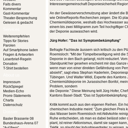
Interessengemeinschaft Deponiesicherheit Region
Faits divers
Kommentar
An der Gewässerverschmutzung aber ändert die Be
Gast-Kommentar
wie OnlineReports-Recherchen zeigen. Die IG plan
Theater-Besprechung
Chemiemülldeponie, weshalb das Hochwasser auch
Gelesen & gedacht
einem bis zwei Milligramm zum Teil hochgiftiger C
Services
der Deponie auswaschen wird.
Weiterempfehlen
Jürg Hofer: "Das ist Symptombekämpfung"
Tipps für Stories
Parolen
Befragte Fachleute äussern sich kritisch zu den Pl
Auf Smartphone laden
Roemisloch: "Mit der Tümpelbeseitigung wird die 
Fragen & Antworten
Deponie in den Bach gelangt, nicht reduziert. Vom
Leserbrief-Regeln
Standpunkt her gesehen erscheint mir das Ganze 
Donation
wenn man von einer direkten Gefährdung von Pe
T-Shirt bestellen
absieht", sagt etwa Stephan Haderlein, Deponiespez
About us
Tübingen. Und Walter Wildi, Experte des Kantons 
Chemiemülldeponie im Jurassischen Bonfol, meint:
Impressum
Problem, sondern
RückSpiegel
die Deponie." Diese Meinung teilt Jürg Hofer, Che
Medien-Echo
Kantons Basel-Stadt: "Das ist Syptombekämpfung.
Promi-Statements
Charta
Kritik kommt auch aus den eigenen Reihen. Ein ho
Datenschutz
chemischen Industrie meint: "Zum gleichen Preis
Dossier
das Wasser beim Roemisloch mit Aktivkohle reinig
Ruhe entscheiden, ob man es dabei belässt oder d
Basler Brasserie 08
plant, ist reiner Aktionismus, damit sie sagen kann
Bundeshaus-Arena 07
Taktik, so glaubt der Industrievertreter zu wissen, s
"Auf Berg"