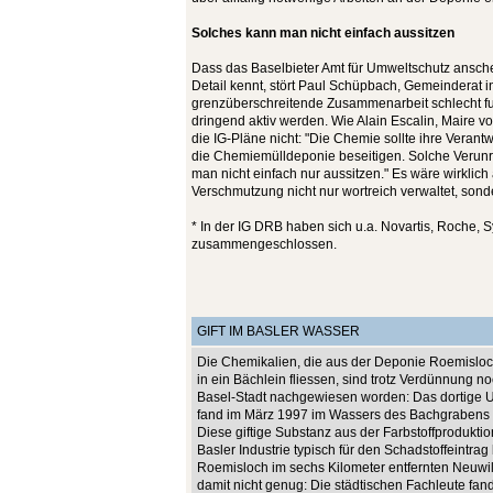
Solches kann man nicht einfach aussitzen
Dass das Baselbieter Amt für Umweltschutz ansche
Detail kennt, stört Paul Schüpbach, Gemeinderat in 
grenzüberschreitende Zusammenarbeit schlecht fu
dringend aktiv werden. Wie Alain Escalin, Maire v
die IG-Pläne nicht: "Die Chemie sollte ihre Vera
die Chemiemülldeponie beseitigen. Solche Verun
man nicht einfach nur aussitzen." Es wäre wirklich a
Verschmutzung nicht nur wortreich verwaltet, sond
* In der IG DRB haben sich u.a. Novartis, Roche, 
zusammengeschlossen.
GIFT IM BASLER WASSER
Die Chemikalien, die aus der Deponie Roemisloc
in ein Bächlein fliessen, sind trotz Verdünnung n
Basel-Stadt nachgewiesen worden: Das dortige 
fand im März 1997 im Wassers des Bachgrabens
Diese giftige Substanz aus der Farbstoffprodukti
Basler Industrie typisch für den Schadstoffeintrag
Roemisloch im sechs Kilometer entfernten Neuwil
damit nicht genug: Die städtischen Fachleute fa