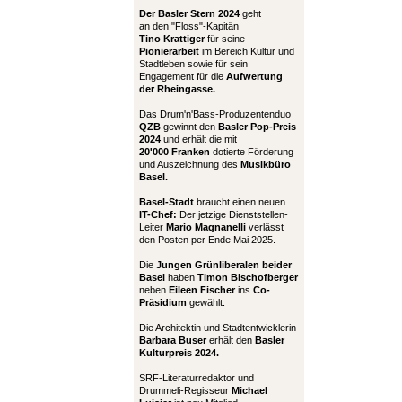
Der Basler Stern 2024
geht
an den "Floss"-Kapitän
Tino Krattiger
für seine
Pionierarbeit
im Bereich Kultur und
Stadtleben sowie für sein
Engagement für die
Aufwertung
der Rheingasse.
Das Drum'n'Bass-Produzentenduo
QZB
gewinnt den
Basler Pop-Preis
2024
und erhält die mit
20'000 Franken
dotierte Förderung
und Auszeichnung des
Musikbüro
Basel.
Basel-Stadt
braucht einen neuen
IT-Chef:
Der jetzige Dienststellen-
Leiter
Mario Magnanelli
verlässt
den Posten per Ende Mai 2025.
Die
Jungen Grünliberalen beider
Basel
haben
Timon Bischofberger
neben
Eileen Fischer
ins
Co-
Präsidium
gewählt.
Die Architektin und Stadtentwicklerin
Barbara Buser
erhält den
Basler
Kulturpreis 2024.
SRF-Literaturredaktor und
Drummeli-Regisseur
Michael