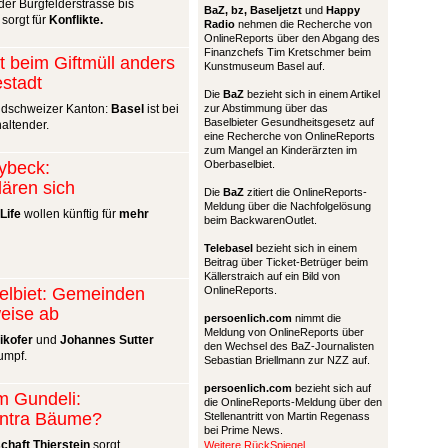
er Burgfelderstrasse bis
BaZ, bz,
Baseljetzt
und
Happy
 sorgt für
Konflikte.
Radio
nehmen die Recherche von
OnlineReports über den Abgang des
Finanzchefs Tim Kretschmer beim
kt beim Giftmüll anders
Kunstmuseum Basel auf.
estadt
Die
BaZ
bezieht sich in einem Artikel
dschweizer Kanton:
Basel
ist bei
zur Abstimmung über das
Baselbieter Gesundheitsgesetz auf
altender.
eine Recherche von OnlineReports
zum Mangel an Kinderärzten im
lybeck:
Oberbaselbiet.
lären sich
Die
BaZ
zitiert die OnlineReports-
Meldung über die Nachfolgelösung
Life
wollen künftig für
mehr
beim BackwarenOutlet.
Telebasel
bezieht sich in einem
Beitrag über Ticket-Betrüger beim
Källerstraich auf ein Bild von
elbiet: Gemeinden
OnlineReports.
eise ab
persoenlich.com
nimmt die
Meldung von OnlineReports über
ikofer
und
Johannes Sutter
den Wechsel des BaZ-Journalisten
umpf.
Sebastian Briellmann zur NZZ auf.
persoenlich.com
bezieht sich auf
im Gundeli:
die OnlineReports-Meldung über den
ntra Bäume?
Stellenantritt von Martin Regenass
bei Prime News.
haft Thierstein
sorgt
Weitere RückSpiegel