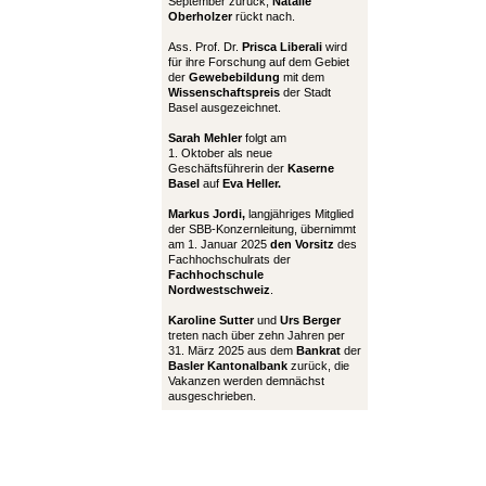
September zurück,
Natalie
Oberholzer
rückt nach.
Ass. Prof. Dr.
Prisca Liberali
wird
für ihre Forschung auf dem Gebiet
der
Gewebebildung
mit dem
Wissenschaftspreis
der Stadt
Basel ausgezeichnet.
Sarah Mehler
folgt am
1. Oktober als neue
Geschäftsführerin der
Kaserne
Basel
auf
Eva Heller.
Markus Jordi,
langjähriges Mitglied
der SBB-Konzernleitung, übernimmt
am 1. Januar 2025
den Vorsitz
des
Fachhochschulrats der
Fachhochschule
Nordwestschweiz
.
Karoline Sutter
und
Urs Berger
treten nach über zehn Jahren per
31. März 2025 aus dem
Bankrat
der
Basler Kantonalbank
zurück, die
Vakanzen werden demnächst
ausgeschrieben.