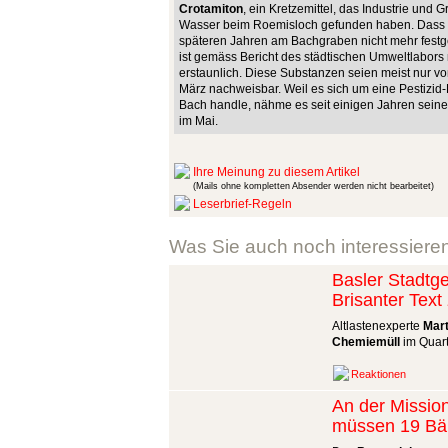
Crotamiton
, ein Kretzemittel, das Industrie und
Wasser beim Roemisloch gefunden haben. Dass d
späteren Jahren am Bachgraben nicht mehr festge
ist gemäss Bericht des städtischen Umweltlabors 
erstaunlich. Diese Substanzen seien meist nur vo
März nachweisbar. Weil es sich um eine Pestizid-
Bach handle, nähme es seit einigen Jahren seine
im Mai.
Ihre Meinung zu diesem Artikel
(Mails ohne kompletten Absender werden nicht bearbeitet)
Leserbrief-Regeln
Was Sie auch noch interessiere
Basler Stadtge
Brisanter Tex
Altlastenexperte
Mart
Chemiemüll
im Quart
Reaktionen
An der Missio
müssen 19 B