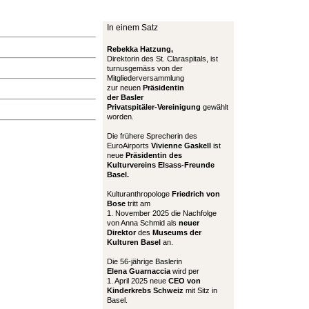
In einem Satz
Rebekka Hatzung,
Direktorin des St. Claraspitals, ist
turnusgemäss von der
Mitgliederversammlung
zur neuen
Präsidentin
der Basler
Privatspitäler-Vereinigung
gewählt
worden.
Die frühere Sprecherin des
EuroAirports
Vivienne Gaskell
ist
neue
Präsidentin des
Kulturvereins Elsass-Freunde
Basel.
Kulturanthropologe
Friedrich von
Bose
tritt am
1. November 2025 die Nachfolge
von Anna Schmid als
neuer
Direktor
des
Museums der
Kulturen Basel
an.
Die 56-jährige Baslerin
Elena Guarnaccia
wird per
1. April 2025 neue
CEO von
Kinderkrebs Schweiz
mit Sitz in
Basel.