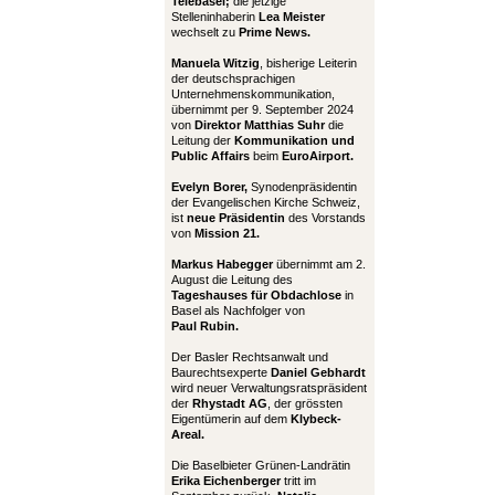
Telebasel;
die jetzige
Stelleninhaberin
Lea Meister
wechselt zu
Prime News.
Manuela Witzig
, bisherige Leiterin
der deutschsprachigen
Unternehmenskommunikation,
übernimmt per 9. September 2024
von
Direktor Matthias Suhr
die
Leitung der
Kommunikation und
Public Affairs
beim
EuroAirport.
Evelyn Borer,
Synodenpräsidentin
der Evangelischen Kirche Schweiz,
ist
neue Präsidentin
des Vorstands
von
Mission 21.
Markus Habegger
übernimmt am 2.
August die Leitung des
Tageshauses für Obdachlose
in
Basel als Nachfolger von
Paul Rubin.
Der Basler Rechtsanwalt und
Baurechtsexperte
Daniel Gebhardt
wird neuer Verwaltungsratspräsident
der
Rhystadt AG
, der grössten
Eigentümerin auf dem
Klybeck-
Areal.
Die Baselbieter Grünen-Landrätin
Erika Eichenberger
tritt im