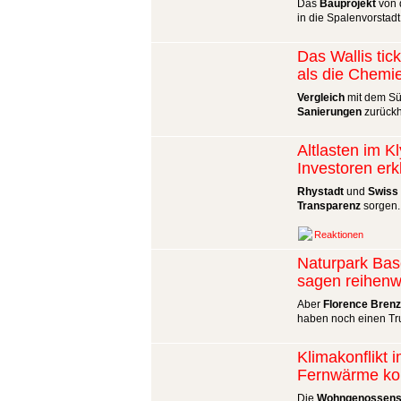
Das
Bauprojekt
von d
in die Spalenvorstadt
Das Wallis tic
als die Chemi
Vergleich
mit dem Sü
Sanierungen
zurückh
Altlasten im K
Investoren erk
Rhystadt
und
Swiss 
Transparenz
sorgen.
Reaktionen
Naturpark Bas
sagen reihenw
Aber
Florence Brenz
haben noch einen Tr
Klimakonflikt 
Fernwärme ko
Die
Wohngenossensc