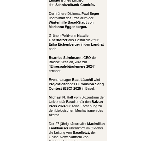
Luisier
ist neu Mitglied
des
Schnitzelbank-Comités.
Der frühere Diplomat
Paul Seger
übernimmt das Präsidium der
Winterhilfe Basel-Stadt
von
Marianne Eggenberger.
Grünen-Politikerin
Natalie
Oberholzer
aus Liestal rückt für
Erika Eichenberger
in den
Landrat
nach.
Beatrice Stirnimann,
CEO der
Baloise Session, wird zur
"Ehrespalebärglemere 2024"
ernannt.
Eventmanager
Beat Läuchli
wird
Projektleiter
des
Eurovision Song
Contest (ESC) 2025
in Basel.
Michael N. Hall
vom Biozentrum der
Universität Basel erhält den
Balzan-
Preis 2024
für seine Forschung zu
den biologischen Mechanismen des
Alterns.
Der 27-jährige Journalist
Maximilian
Fankhauser
übernimmt im Oktober
die Leitung von
Baseljetzt,
der
Online-Newsplattform von