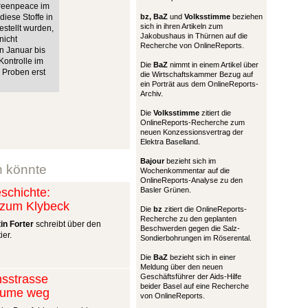
 Greenpeace im
iese Stoffe in
bz,
BaZ
und
Volksstimme
beziehen
sich in ihren Artikeln zum
stellt wurden,
Jakobushaus in Thürnen auf die
nicht
Recherche von OnlineReports.
n Januar bis
Kontrolle im
Die
BaZ
nimmt in einem Artikel über
 Proben erst
die Wirtschaftskammer Bezug auf
ein Porträt aus dem OnlineReports-
Archiv.
Die
Volksstimme
zitiert die
OnlineReports-Recherche zum
neuen Konzessionsvertrag der
Elektra Baselland.
Bajour
bezieht sich im
n könnte
Wochenkommentar auf die
OnlineReports-Analyse zu den
schichte:
Basler Grünen.
t zum Klybeck
Die
bz
zitiert die OnlineReports-
Recherche zu den geplanten
in Forter
schreibt über den
Beschwerden gegen die Salz-
ier.
Sondierbohrungen im Röserental.
Die
BaZ
bezieht sich in einer
Meldung über den neuen
nsstrasse
Geschäftsführer der Aids-Hilfe
beider Basel auf eine Recherche
äume weg
von OnlineReports.