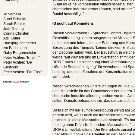
IG hat es keine kompetenten Altlastenspezialisten.
Kolumne-Archiv
chemischen Industrie etwas können, sind mit der 
Bonfol beschäftigt."
Jo Vergeat
Aurel Schmidt
IG pocht auf Kompetenz
Sarah Bühler
Joël Thüring
Diesen Vorwurf weist IG-Sprecher Conrad Engler z
Corina Christen
Geschäftsleitung sieben ausgewiesene Altlasten-Sp
Adil Koller
nationaler und internationaler Erfahrung und Kompe
Hansjörg Schneider
Beseitigung des Tümpels "keinen direkten Einfluss
Ivo Bachmann
der Deponie haben wird. Der Bauschutt, in welchem 
Gaby Burgermeister
werde "auf Wunsch und im Einverständnis" mit de
Peter Achten: "Brief ..."
DRIRE nach Unterzeichnung einer Vereinbarung en
Peter Achten: "De
störende Beeinträchtigung" für Anwohner und Spa
Gustibus"
beseitigt und eine Zunahme der Konzentration de
Peter Achten: "Far East"
verhindert.
another
CS2
website
Neben verschiedenen Untersuchungen will die I
eine Messstelle für das Grundwasser installieren. 
chemische Industrie allerdings schon vor drei Ja
sollen. Damals behauptete sie, das sei aus techn
Dass sich mit der Tümpelbeseitigung wenig am Sc
ändern wird, weiss auch die französische Umwel
erachtet sie diese Massnahme als sinnvoll: "Es ha
Lösung ohne Präjudiz für andere Massnahmen", be
DRIRE Umweltabteilung. Die IG erarbeite zurzeit 
über allfällig notwenige Arbeiten an der Deponie 