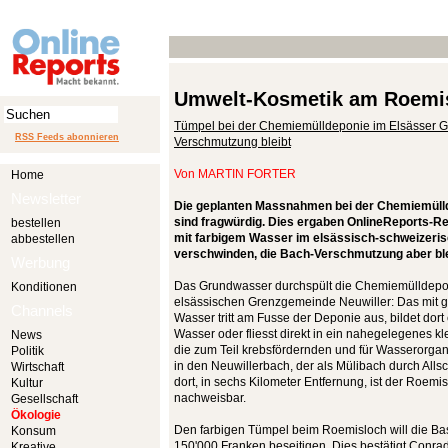
Umwelt-Kosmetik am Roemi
Tümpel bei der Chemiemülldeponie im Elsässer G
RSS Feeds abonnieren
Verschmutzung bleibt
Von
MARTIN FORTER
Home
Newsletter
Die geplanten Massnahmen bei der Chemiemülld
sind fragwürdig. Dies ergaben OnlineReports-R
bestellen
mit farbigem Wasser im elsässisch-schweizeris
abbestellen
verschwinden, die Bach-Verschmutzung aber ble
Werbung
Das Grundwasser durchspült die Chemiemülldepo
Konditionen
elsässischen Grenzgemeinde Neuwiller: Das mit g
Channels
Wasser tritt am Fusse der Deponie aus, bildet dor
Wasser oder fliesst direkt in ein nahegelegenes kle
News
die zum Teil krebsfördernden und für Wasserorga
Politik
in den Neuwillerbach, der als Mülibach durch Allsch
Wirtschaft
dort, in sechs Kilometer Entfernung, ist der Roem
Kultur
nachweisbar.
Gesellschaft
Ökologie
Den farbigen Tümpel beim Roemisloch will die Bas
Konsum
150'000 Franken beseitigen. Dies bestätigt Conrad
Kreative