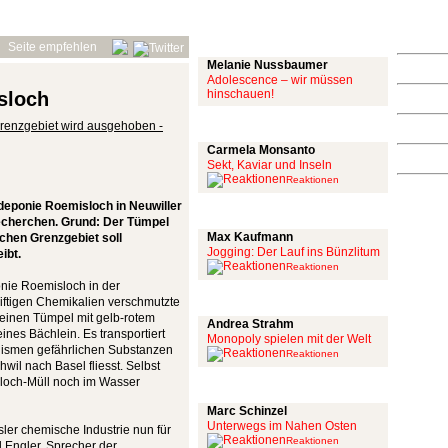
Mit links
Seite empfehlen
Melanie Nussbaumer
Adolescence – wir müssen
hinschauen!
sloch
Achtung: Satire!
renzgebiet wird ausgehoben -
Carmela Monsanto
Sekt, Kaviar und Inseln
Reaktionen
eponie Roemisloch in Neuwiller
Aus meiner Bubble
echerchen. Grund: Der Tümpel
Max Kaufmann
chen Grenzgebiet soll
Jogging: Der Lauf ins Bünzlitum
ibt.
Reaktionen
nie Roemisloch in der
Alles mit scharf
iftigen Chemikalien verschmutzte
t einen Tümpel mit gelb-rotem
Andrea Strahm
ines Bächlein. Es transportiert
Monopoly spielen mit der Welt
nismen gefährlichen Substanzen
Reaktionen
wil nach Basel fliesst. Selbst
isloch-Müll noch im Wasser
Schinzel Pommes
Marc Schinzel
Unterwegs im Nahen Osten
ler chemische Industrie nun für
Reaktionen
 Engler, Sprecher der