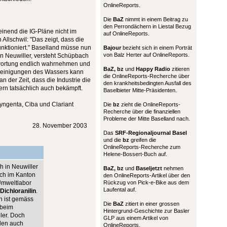
OnlineReports.
Die
BaZ
nimmt in einem Beitrag zu
den Perrondächern in Liestal Bezug
inend die IG-Pläne nicht im
auf OnlineReports.
Allschwil: "Das zeigt, dass die
nktioniert." Baselland müsse nun
Bajour
bezieht sich in einem Porträt
von Balz Herter auf OnlineReports.
on Neuwiller, versteht Schüpbach
ntwortung endlich wahrnehmen und
BaZ, bz
und
Happy Radio
zitieren
reinigungen des Wassers kann
die OnlineReports-Recherche über
n der Zeit, dass die Industrie die
den krankheitsbedingten Ausfall des
ern tatsächlich auch bekämpft.
Baselbieter Mitte-Präsidenten.
Syngenta, Ciba und Clariant
Die
bz
zieht die OnlineReports-
Recherche über die finanziellen
Probleme der Mitte Baselland nach.
28. November 2003
Das
SRF-Regionaljournal Basel
und die
bz
greifen die
OnlineReports-Recherche zum
Helene-Bossert-Buch auf.
h in Neuwiller
BaZ, bz
und
Baseljetzt
nehmen
och im Kanton
den OnlineReports-Artikel über den
Umweltlabor
Rückzug von Pick-e-Bike aus dem
Laufental auf.
Dichloranilin
.
on ist gemäss
Die
BaZ
zitiert in einer grossen
 beim
Hintergrund-Geschichte zur Basler
ler. Doch
GLP aus einem Artikel von
nden auch
OnlineReports.