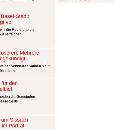
 Basel-Stadt:
gt vor
will die Regierung bis
Ziel
erreichen.
 Röseren: Mehrere
ngekündigt
ive der
Schweizer Salinen
bleibt
keptisch.
 für den
elbiet
heiden die Gemeinden
es Projekts.
rum Sissach:
 im Porträt