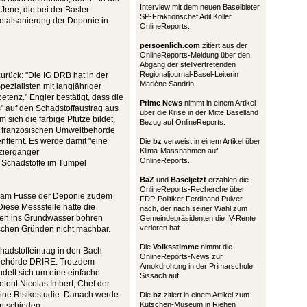
Interview mit dem neuen Baselbieter
 Jene, die bei der Basler
SP-Fraktionschef Adil Koller
Totalsanierung der Deponie in
OnlineReports.
persoenlich.com
zitiert aus der
OnlineReports-Meldung über den
Abgang der stellvertretenden
Regionaljournal-Basel-Leiterin
urück: "Die IG DRB hat in der
Marlène Sandrin.
ezialisten mit langjähriger
tenz." Engler bestätigt, dass die
Prime News
nimmt in einem Artikel
" auf den Schadstoffaustrag aus
über die Krise in der Mitte Baselland
sich die farbige Pfütze bildet,
Bezug auf OnlineReports.
r französischen Umweltbehörde
tfernt. Es werde damit "eine
Die
bz
verweist in einem Artikel über
Klima-Massnahmen auf
ziergänger
OnlineReports.
r Schadstoffe im Tümpel
BaZ
und
Baseljetzt
erzählen die
OnlineReports-Recherche über
G am Fusse der Deponie zudem
FDP-Politiker Ferdinand Pulver
Diese Messstelle hätte die
nach, der nach seiner Wahl zum
hren ins Grundwasser bohren
Gemeindepräsidenten die IV-Rente
verloren hat.
ischen Gründen nicht machbar.
Die
Volksstimme
nimmt die
hadstoffeintrag in den Bach
OnlineReports-News zur
tbehörde DRIRE. Trotzdem
Amokdrohung in der Primarschule
ndelt sich um eine einfache
Sissach auf.
tont Nicolas Imbert, Chef der
eine Risikostudie. Danach werde
Die
bz
zitiert in einem Artikel zum
Kutschen-Museum in Riehen
entschieden.