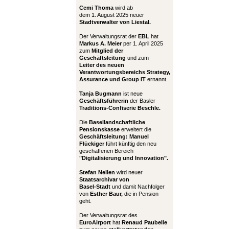
Cemi Thoma
wird ab
dem 1. August 2025 neuer
Stadtverwalter von Liestal.
Der Verwaltungsrat der
EBL
hat
Markus A. Meier
per 1. April 2025
zum
Mitglied der
Geschäftsleitung
und zum
Leiter
des neuen
Verantwortungsbereichs Strategy,
Assurance und Group IT
ernannt.
Tanja Bugmann
ist neue
Geschäftsführerin
der Basler
Traditions-Confiserie Beschle.
Die
Basellandschaftliche
Pensionskasse
erweitert die
Geschäftsleitung:
Manuel
Flückiger
führt künftig den neu
geschaffenen Bereich
"Digitalisierung und Innovation".
Stefan Nellen
wird neuer
Staatsarchivar von
Basel-Stadt
und damit Nachfolger
von
Esther Baur,
die in Pension
geht.
Der Verwaltungsrat des
EuroAirport
hat
Renaud Paubelle