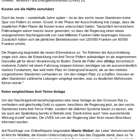
Umwelt-, Verkehrs- und Energiekommission (UVEK) zu.
Kosten um die Hälfte verschätzt
Doch bis heute – zweieinhalb Jahre später – ist an den sechs neuen Standorten keine
Spur von Pollern zu sehen. Grund: In der Phase der Ausschreibung trat zutage, dass die
staatlichen Poller-Planer die Kosten krass unterschätzt hatten. Tatsächlich terrorsichere
Polleranlagen wären massiv teurer geworden, so dass die Regierung einen etwas
unangenehmen Nachtragskredit von zwei Millionen Franken hätte beantragen müssen.
Zusätzlich hätten sich die jährlichen Betriebskosten von 155'000 Franken um 60'000
Franken erhöht.
Die Regierung begründet die neuen Erkenntnisse so: "Im Rahmen der Ausschreibung
zeigte sich, dass die Entwicklung von Anti-Terror-Pollern aufwändiger ist als angenommen.
Dasselbe gilt für deren Verankerung im Boden: Damit die Poller eine allfällige terroristisch
motivierte Zufahrt mit einem Fahrzeug stoppen können, benötigen sie ein ausserordentlich
starkes Fundament, das weit mehr Platz im Untergrund braucht, als an den meisten
vorgesehenen Standorten vorhanden ist. Um den nötigen Platz zu schaffen, müssten an
allen Standorten zahlreiche Leitungen umgelegt werden, was zu deutlichen Mehrkosten
führen würde."
Keine vergleichbare Anti-Terror-Anlage
Um den Nachtragskreit beziehungsweise eine neue Vorlage an den Grossen Rat zu
verhindern und gleichzeitig Geld zu sparen, beschloss die Regierung jetzt, an den sechs
Standorten keine Anti-Terror-Poller, sondern die üblichen Systeme bauen zu lassen, wie
sie auch am Spalenberg bereits in Betrieb sind. Damit könne auch "eine ausreichende
Wirkung erzielt" werden. Die UVEK sei von der Regierung über ihren neuen Beschluss
informiert worden.
Auf Rückfrage von OnlineReports begründete
Martin Weibel
, der Leiter Verkehrstechnik
im Amt für Mobilität, die Kosten-Unterschätzung um fast das Doppelte damit, dass es "in