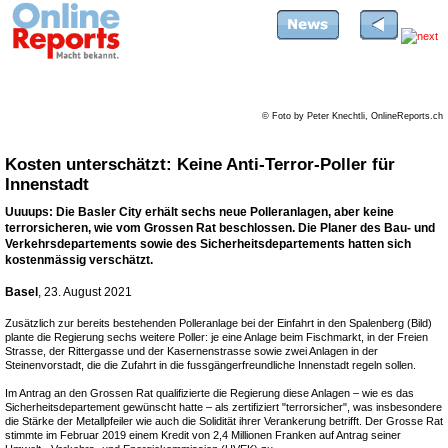
© Foto by Peter Knechtli, OnlineReports.ch
Kosten unterschätzt: Keine Anti-Terror-Poller für
Innenstadt
Uuuups: Die Basler City erhält sechs neue Polleranlagen, aber keine
terrorsicheren, wie vom Grossen Rat beschlossen. Die Planer des Bau- und
Verkehrsdepartements sowie des Sicherheitsdepartements hatten sich
kostenmässig verschätzt.
Basel
, 23. August 2021
Zusätzlich zur bereits bestehenden Polleranlage bei der Einfahrt in den Spalenberg (Bild)
plante die Regierung sechs weitere Poller: je eine Anlage beim Fischmarkt, in der Freien
Strasse, der Rittergasse und der Kasernenstrasse sowie zwei Anlagen in der
Steinenvorstadt, die die Zufahrt in die fussgängerfreundliche Innenstadt regeln sollen.
Im Antrag an den Grossen Rat qualifizierte die Regierung diese Anlagen – wie es das
Sicherheitsdepartement gewünscht hatte – als zertifiziert "terrorsicher", was insbesondere
die Stärke der Metallpfeiler wie auch die Solidität ihrer Verankerung betrifft. Der Grosse Rat
stimmte im Februar 2019 einem Kredit von 2,4 Millionen Franken auf Antrag seiner