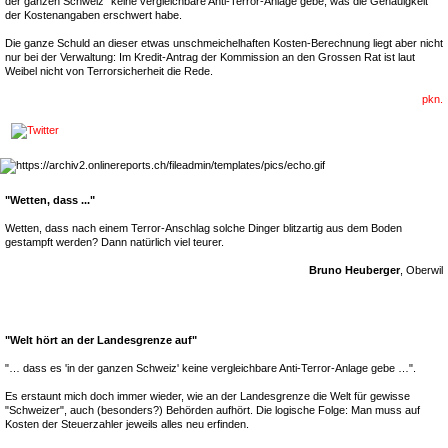
der ganzen Schweiz" keine vergleichbare Anti-Terror-Anlage gebe, was die Genauigkeit
der Kostenangaben erschwert habe.
Die ganze Schuld an dieser etwas unschmeichelhaften Kosten-Berechnung liegt aber nicht
nur bei der Verwaltung: Im Kredit-Antrag der Kommission an den Grossen Rat ist laut
Weibel nicht von Terrorsicherheit die Rede.
pkn.
"Wetten, dass ..."
Wetten, dass nach einem Terror-Anschlag solche Dinger blitzartig aus dem Boden
gestampft werden? Dann natürlich viel teurer.
Bruno Heuberger
, Oberwil
"Welt hört an der Landesgrenze auf"
"… dass es 'in der ganzen Schweiz' keine vergleichbare Anti-Terror-Anlage gebe …".
Es erstaunt mich doch immer wieder, wie an der Landesgrenze die Welt für gewisse
"Schweizer", auch (besonders?) Behörden aufhört. Die logische Folge: Man muss auf
Kosten der Steuerzahler jeweils alles neu erfinden.