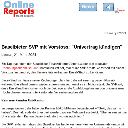
© Foto by SVP BL
Baselbieter SVP mit Vorstoss: "Univertrag kündigen"
Liestal
, 21. März 2024
Ein Tag, nachdem der Baselbieter Finanzdirektor Anton Lauber den desolaten
Rechnungsabschluss 2023
kommuniziert hat, macht die SVP ernst: Sie fordert mit einem
Vorstoss im Landrat, den Universitätsvertrag mit Basel-Stadt zu kündigen.
Basel-Stadt schliesse seine Rechnungen Jahr für Jahr mit einem grossen Plus ab,
während Baselland bereits wieder sparen müsse, heisst es im Motionstext. Die SVP will,
dass Baselland künftig nur noch die Beiträge an die Ausbildungskosten von universitären
Hochschulen gemäss Interkantonaler Vereinbarung bezahlt.
Kein anerkannter Uni-Kanton
Im vergangenen Jahr habe der Kanton 164,5 Millionen beigesteuert – "Geld, das wir nicht
haben". Deshalb solle dort gespart werden, wo ein Mehrwert ausbleibt: "Überlassen wir die
Universität dem Kanton Basel-Stadt, dort, wo sie auch liegt."
Die SVP reklamiert, dass das Baselbiet bis heute kein anerkannter Universitätskanton ist