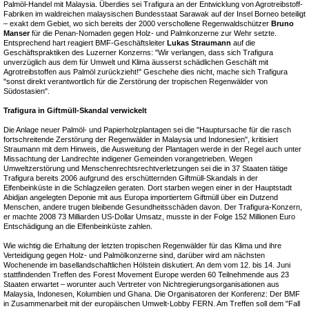
Palmöl-Handel mit Malaysia. Überdies sei Trafigura an der Entwicklung von Agrotreibstoff-
Fabriken im waldreichen malaysischen Bundesstaat Sarawak auf der Insel Borneo beteiligt
– exakt dem Gebiet, wo sich bereits der 2000 verschollene Regenwaldschützer
Bruno
Manser
für die Penan-Nomaden gegen Holz- und Palmkonzerne zur Wehr setzte.
Entsprechend hart reagiert BMF-Geschäftsleiter
Lukas Straumann
auf die
Geschäftspraktiken des Luzerner Konzerns: "Wir verlangen, dass sich Trafigura
unverzüglich aus dem für Umwelt und Klima äusserst schädlichen Geschäft mit
Agrotreibstoffen aus Palmöl zurückzieht!" Geschehe dies nicht, mache sich Trafigura
"sonst direkt verantwortlich für die Zerstörung der tropischen Regenwälder von
Südostasien".
Trafigura in Giftmüll-Skandal verwickelt
Die Anlage neuer Palmöl- und Papierholzplantagen sei die "Hauptursache für die rasch
fortschreitende Zerstörung der Regenwälder in Malaysia und Indonesien", kritisiert
Straumann mit dem Hinweis, die Ausweitung der Plantagen werde in der Regel auch unter
Missachtung der Landrechte indigener Gemeinden vorangetrieben. Wegen
Umweltzerstörung und Menschenrechtsrechtverletzungen sei die in 37 Staaten tätige
Trafigura bereits 2006 aufgrund des erschütternden Giftmüll-Skandals in der
Elfenbeinküste in die Schlagzeilen geraten. Dort starben wegen einer in der Hauptstadt
Abidjan angelegten Deponie mit aus Europa importiertem Giftmüll über ein Dutzend
Menschen, andere trugen bleibende Gesundheitsschäden davon. Der Trafigura-Konzern,
er machte 2008 73 Milliarden US-Dollar Umsatz, musste in der Folge 152 Millionen Euro
Entschädigung an die Elfenbeinküste zahlen.
Wie wichtig die Erhaltung der letzten tropischen Regenwälder für das Klima und ihre
Verteidigung gegen Holz- und Palmölkonzerne sind, darüber wird am nächsten
Wochenende im basellandschaftlichen Hölstein diskutiert. An dem vom 12. bis 14. Juni
stattfindenden Treffen des Forest Movement Europe werden 60 Teilnehmende aus 23
Staaten erwartet – worunter auch Vertreter von Nichtregierungsorganisationen aus
Malaysia, Indonesen, Kolumbien und Ghana. Die Organisatoren der Konferenz: Der BMF
in Zusammenarbeit mit der europäischen Umwelt-Lobby FERN. Am Treffen soll dem "Fall