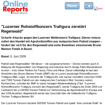
"Luzerner Rohstoffkonzern Trafigura zerstört
Regenwald"
Scharfe Attacke gegen den Luzerner Weltkonzern Trafigura: Dieser müsse
sofort den Handel mit Agrotreibstoffen aus malaysischem Palmöl stoppen –
fordert der sich für den Regenwald und seine Bewohner einsetzende Bruno
Manser Fonds in Basel.
Basel
, 8. Juni 2009
Palmöl statt Regenwälder: Mit dieser – nie ausgesprochenen – Devise werden auch in
Malaysia die Regenwälder von Regierung und Industrie durch riesige Palm-Monokulturen
ersetzt – trotz hoher Risiken für Fauna, Flora und Klima. Daran mitbeteiligt ist laut den
Vorwürfen des Bruno Manser Fonds (BMF) der in Luzern ansässige Rohstoffkonzern
Trafigura (Bild: Logo). So beziehe die Trafigura AG seit Januar monatlich zwischen 5'000
und 7'000 Tonnen Palmöl von der malaysischen Carbotech Bhd. Gemäss seinen
Recherchen, schreibt der BMF in seiner heutigen Medienmitteilung (Titel: "Luzerner
Rohstoffkonzern Trafigura zerstört den Regenwald"), werde Trafigura bis Ende 2009 von
Carbotech bis zu 84'000 Tonnen Palmöl zur Verbrennung als Agrotreibstoff in Europa und
den USA beziehen. Abgewickelt werde das Geschäft über die holländische Trafigura-
Tochter Trafigura Beheer BV.
Der Luzerner Konzern beziehe 500'000 Tonnen Palmöl und spiele "eine zentrale Rolle" im