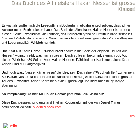
Das Buch des Altmeisters Hakan Nesser ist grosse
Klasse!
E
s war, als wollte mich die Lesegöttin im Bücherhimmel dafür entschädigen, dass ich ein
weniger gutes Buch gelesen hatte: Das Buch des Altmeisters Hakan Nesser ist grosse
Klasse! Seine Erzählkunst, die Plotidee, das Barbarotti-typische Ermitteln ohne schnelles
Auto und Pistole, dafür aber mit Menschenverstand und einer gesunden Portion Phlegma
und Lebensqualität. Wirklich herrlich.
D
as Zitat aus Stern Crime – "Keiner blickt so tief in die Seele der eigenen Figuren wie
Nesser" – umschreibt, was man in diesem Buch zu lesen bekommt, ziemlich gut. Auch
dieses Werk hat 430 Seiten. Aber Hakan Nessers Fähigkeit der Kapitelgestaltung lässt
keinen Platz für Langfädigkeit.
U
nd noch was: Nesser käme nie auf die Idee, sein Buch einen "Psychothriller" zu nennen.
Bei Hakan Nesser ist das einfach ein schlichter Roman, weil er tatsächlich einen grossen
Teil des Gewichtes seiner Schreibe auf die Figuren legt und nicht auf eine gruselige
Spannung.
K
aufempfehlung: Ja klar. Mit Hakan Nesser geht man kein Risiko ein!
Diese Buchbesprechung entstand in einer Kooperation mit der von Daniel Thiriet
betriebenen Website
buechercheck.com.
dth.