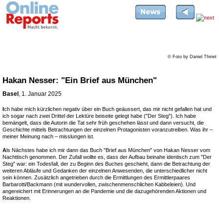
© Foto by Daniel Thiriet
Hakan Nesser: "Ein Brief aus München"
Basel
, 1. Januar 2025
I
ch habe mich kürzlichen negativ über ein Buch geäussert, das mir nicht gefallen hat und
ich sogar nach zwei Drittel der Lektüre beiseite gelegt habe ("Der Steg"). Ich habe
bemängelt, dass die Autorin die Tat sehr früh geschehen lässt und dann versucht, die
Geschichte mittels Betrachtungen der einzelnen Protagonisten voranzutreiben. Was ihr –
meiner Meinung nach – misslungen ist.
A
ls Nächstes habe ich mir dann das Buch "Brief aus München" von Hakan Nesser vom
Nachttisch genommen. Der Zufall wollte es, dass der Aufbau beinahe identisch zum "Der
Steg" war: ein Todesfall, der zu Beginn des Buches geschieht, dann die Betrachtung der
weiteren Abläufe und Gedanken der einzelnen Anwesenden, die unterschiedlicher nicht
sein können. Zusätzlich angetrieben durch die Ermittlungen des Ermittlerpaares
Barbarotti/Backmann (mit wundervollen, zwischenmenschlichen Kabbeleien). Und
angereichert mit Erinnerungen an die Pandemie und die dazugehörenden Aktionen und
Reaktionen.