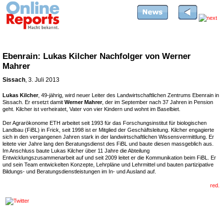
Ebenrain: Lukas Kilcher Nachfolger von Werner
Mahrer
Sissach
, 3. Juli 2013
Lukas Kilcher
, 49-jährig, wird neuer Leiter des Landwirtschaftlichen Zentrums Ebenrain in
Sissach. Er ersetzt damit
Werner Mahrer
, der im September nach 37 Jahren in Pension
geht. Kilcher ist verheiratet, Vater von vier Kindern und wohnt im Baselbiet.
Der Agrarökonome ETH arbeitet seit 1993 für das Forschungsinstitut für biologischen
Landbau (FiBL) in Frick, seit 1998 ist er Mitglied der Geschäftsleitung. Kilcher engagierte
sich in den vergangenen Jahren stark in der landwirtschaftlichen Wissensvermittlung. Er
leitete vier Jahre lang den Beratungsdienst des FiBL und baute diesen massgeblich aus.
Im Anschluss baute Lukas Kilcher über 11 Jahre die Abteilung
Entwicklungszusammenarbeit auf und seit 2009 leitet er die Kommunikation beim FiBL. Er
und sein Team entwickelten Konzepte, Lehrpläne und Lehrmittel und bauten partizipative
Bildungs- und Beratungsdienstleistungen im In- und Ausland auf.
red.