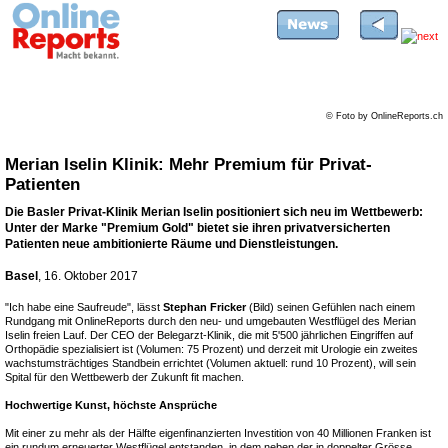
© Foto by OnlineReports.ch
Merian Iselin Klinik: Mehr Premium für Privat-
Patienten
Die Basler Privat-Klinik Merian Iselin positioniert sich neu im Wettbewerb:
Unter der Marke "Premium Gold" bietet sie ihren privatversicherten
Patienten neue ambitionierte Räume und Dienstleistungen.
Basel
, 16. Oktober 2017
"Ich habe eine Saufreude", lässt
Stephan Fricker
(Bild) seinen Gefühlen nach einem
Rundgang mit OnlineReports durch den neu- und umgebauten Westflügel des Merian
Iselin freien Lauf. Der CEO der Belegarzt-Klinik, die mit 5'500 jährlichen Eingriffen auf
Orthopädie spezialisiert ist (Volumen: 75 Prozent) und derzeit mit Urologie ein zweites
wachstumsträchtiges Standbein errichtet (Volumen aktuell: rund 10 Prozent), will sein
Spital für den Wettbewerb der Zukunft fit machen.
Hochwertige Kunst, höchste Ansprüche
Mit einer zu mehr als der Hälfte eigenfinanzierten Investition von 40 Millionen Franken ist
ein rundum erneuerter Westflügel entstanden, in dem neben der in doppelter Grösse