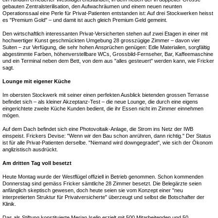
gebauten Zentralsterilisation, den Aufwachräumen und einem neuen neunten
Operationssaal eine Perle für Privat-Patienten entstanden ist: Auf drei Stockwerken heisst
es "Premium Gold" – und damit ist auch gleich Premium Geld gemeint.
Den wirtschaftlich interessanten Privat-Versicherten stehen auf zwei Etagen in einer mit
hochwertiger Kunst geschmückten Umgebung 28 grosszügige Zimmer – davon vier
Suiten – zur Verfügung, die sehr hohen Ansprüchen genügen: Edle Materialien, sorgfältig
abgestimmte Farben, höhenverstellbare WCs, Grossbild-Fernseher, Bar, Kaffeemaschine
und ein Terminal neben dem Bett, von dem aus "alles gesteuert" werden kann, wie Fricker
sagt.
Lounge mit eigener Küche
Im obersten Stockwerk mit seiner einen perfekten Ausblick bietenden grossen Terrasse
befindet sich – als kleiner Akzeptanz-Test – die neue Lounge, die durch eine eigens
eingerichtete zweite Küche Kunden bedient, die ihr Essen nicht im Zimmer einnehmen
mögen.
Auf dem Dach befindet sich eine Photovoltaik-Anlage, die Strom ins Netz der IWB
einspeist. Frickers Devise: "Wenn wir den Bau schon anrühren, dann richtig." Der Status
ist für alle Privat-Patienten derselbe. "Niemand wird downgegradet", wie sich der Ökonom
anglizistisch ausdrückt.
Am dritten Tag voll besetzt
Heute Montag wurde der Westflügel offiziell in Betrieb genommen. Schon kommenden
Donnerstag sind gemäss Fricker sämtliche 28 Zimmer besetzt. Die Belegärzte seien
anfänglich skeptisch gewesen, doch heute seien sie vom Konzept einer "neu
interpretierten Struktur für Privatversicherte" überzeugt und selbst die Botschafter der
Klinik.
Das als Stiftung konstituierte Merian Iselin erzielt mit 500 Mitarbeitenden und 50