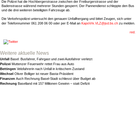
Die Polizei hat die Hochbergerstrasse zwischen der Freiburgerstrasse und der
Badenstrasse während mehrerer Stunden gesperrt. Der Pannendienst schleppte den Bus
und die drei weiteren beteiligten Fahrzeuge ab.
Die Verkehrspolizei untersucht den genauen Unfallhergang und bittet Zeugen, sich unter
der Telefonnummer 061 208 06 00 oder per E-Mail an
KapoVrk.VLZ
@
jsd.bs.ch
zu melden.
red.
Weitere aktuelle News
Unfall
Basel: Busfahrer, Fahrgast und zwei Autofahrer verletzt
Polizei
Muttenzer Feuerwehr rettet Frau aus Auto
Bettingen
Velofahrerin nach Unfall in kritischem Zustand
Wechsel
Oliver Bolliger ist neuer Basta-Präsident
Finanzen
Auch Rechnung Basel-Stadt schliesst über Budget ab
Rechnung
Baselland mit 157 Millionen Gewinn – statt Defizit