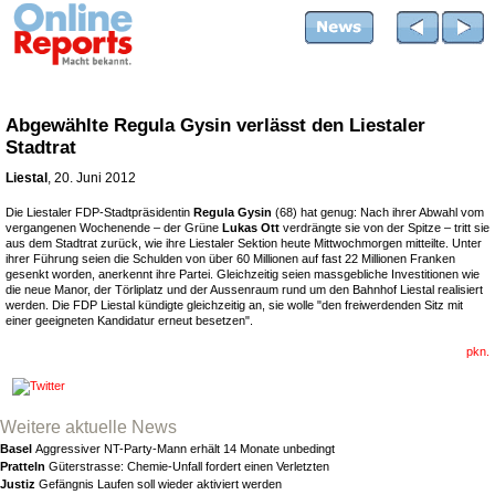
Abgewählte Regula Gysin verlässt den Liestaler
Stadtrat
Liestal
, 20. Juni 2012
Die Liestaler FDP-Stadtpräsidentin
Regula Gysin
(68) hat genug: Nach ihrer Abwahl vom
vergangenen Wochenende – der Grüne
Lukas Ott
verdrängte sie von der Spitze – tritt sie
aus dem Stadtrat zurück, wie ihre Liestaler Sektion heute Mittwochmorgen mitteilte. Unter
ihrer Führung seien die Schulden von über 60 Millionen auf fast 22 Millionen Franken
gesenkt worden, anerkennt ihre Partei. Gleichzeitig seien massgebliche Investitionen wie
die neue Manor, der Törliplatz und der Aussenraum rund um den Bahnhof Liestal realisiert
werden. Die FDP Liestal kündigte gleichzeitig an, sie wolle "den freiwerdenden Sitz mit
einer geeigneten Kandidatur erneut besetzen".
pkn.
Weitere aktuelle News
Basel
Aggressiver NT-Party-Mann erhält 14 Monate unbedingt
Pratteln
Güterstrasse: Chemie-Unfall fordert einen Verletzten
Justiz
Gefängnis Laufen soll wieder aktiviert werden